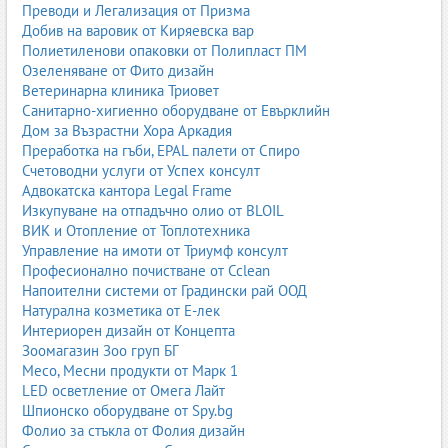
Преводи и Легализация от Призма
Добив на варовик от Киряевска вар
Полиетиленови опаковки от Полипласт ПМ
Озеленяване от Фито дизайн
Ветеринарна клиника Триовет
Санитарно-хигиенно оборудване от Евърклийн
Дом за Възрастни Хора Аркадия
Преработка на гъби, EPAL палети от Спиро
Счетоводни услуги от Успех консулт
Адвокатска кантора Legal Frame
Изкупуване на отпадъчно олио от BLOIL
ВИК и Отопление от Топлотехника
Управление на имоти от Триумф консулт
Професионално почистване от Cclean
Напоителни системи от Градински рай ООД
Натурална козметика от Е-лек
Интериорен дизайн от Концепта
Зоомагазин Зоо груп БГ
Месо, Месни продукти от Марк 1
LED осветление от Омега Лайт
Шпионско оборудване от Spy.bg
Фолио за стъкла от Фолия дизайн