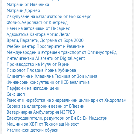
Матраци от Илвидиха
Матраци Дормео
Изкупуване на катализатори от Еко комерс
Фолио, Аеропласт от Кинтрейд
Наем на автовишки от Писариес
Адвокатска Кантора Артис Легал
Врати, Парапети, Дограма от Бора 2000
Учебен център Просперитет и Развитие
Международен и вътрешен транспорт от Оптимус трейд
Интелигентни AI агенти от Digital Agent
Производство на Мулч от Герми
Психолог Пловдив Йоана Хубинова
Климатична и Хладилна Техника от Зои клима
Финансови консултации от КСБ аналитика
Парфюми на изгодни цени
Секс шоп
Ремонт и изработка на хидравлични цилиндри от Хидроплам
Сервиз за електронни везни от БГвезни
Ветеринарна Амбулатория ИЗГРЕВ
Електродвигатели, редуктори от Ви Ес Ен Индъстри
Машини за ХВП от Техномаш Инвест
Италиански детски обувки