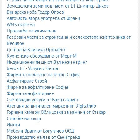
Земеделски земи под наем от ЕТ Димитър Диков
Винарска изба Тодор Опрев
Авточасти втора употреба от Франц
WMS система
Продажба на климатици
Резервни части за строителна и селскостопанска техника от
Весидон
Дентална Клиника Ортодент
Кухненско оборудване от Мерт М
Индукционни пещи от Вал инженеринг
Бетон БГ - Услуги с бетон
Фирма за полагане на бетон София
Асфалтиране Строй
Фирма за асфалтиране София
Фирма за асфалтиране
Счетоводни услуги от Баена акаунт
Агенция за дигитален маркетинг Digitalhub
Горивни камери Облицовки за камини от Стекар
Сглобяеми къщи
Имоти
Мебели Врати от Богутлиев ООД
Производство на лед от Съни трейд