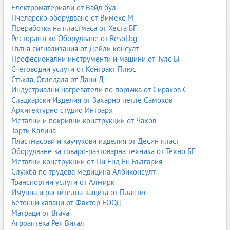
Електроматериали от Вайд бул
Пчеларско оборудване от Вимекс М
Преработка на пластмаса от Хеста БГ
Ресторантско Оборудване от Resol.bg
Пътна сигнализация от Дейли консулт
Професионални инструменти и машини от Тулс БГ
Счетоводни услуги от Контракт Плюс
Стъкла, Огледала от Дани Д
Индустриални нагреватели по поръчка от Сираков С
Сладкарски Изделия от Захарно петле Самоков
Архитектурно студио Интоарх
Метални и покривни конструкции от Чахов
Торти Калина
Пластмасови и каучукови изделия от Десин пласт
Оборудване за товаро-разтоварна техника от Техно БГ
Метални конструкции от Пи Енд Ен България
Служба по трудова медицина Албиконсулт
Транспортни услуги от Алмирк
Имунна и растителна защита от Плантис
Бетонни капаци от Фактор ЕООД
Матраци от Brava
Агроаптека Рея Витал