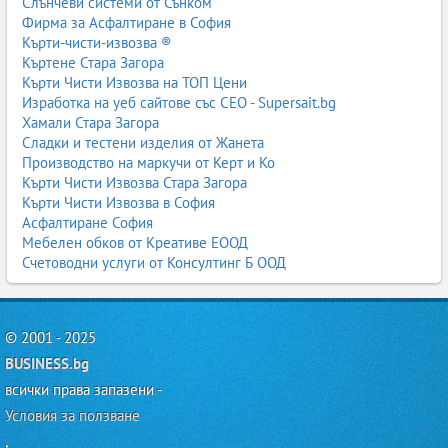
Слънчеви системи от Сънком
Фирма за Асфалтиране в София
Кърти-чисти-извозва ®
Къртене Стара Загора
Кърти Чисти Извозва на ТОП Цени
Изработка на уеб сайтове със СЕО - Supersait.bg
Хамали Стара Загора
Сладки и тестени изделия от Жанета
Производство на маркучи от Керт и Ко
Кърти Чисти Извозва Стара Загора
Кърти Чисти Извозва в София
Асфалтиране София
Мебелен обков от Креативе ЕООД
Счетоводни услуги от Консултинг Б ООД
© 2001 - 2025
BUSINESS.bg
всички права запазени -
Условия за ползване
,