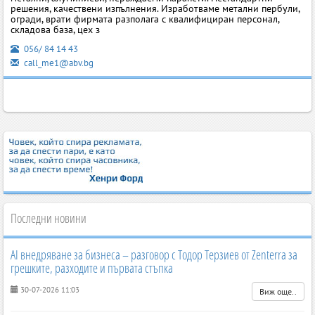
решения, качествени изпълнения. Изработваме метални пербули,
огради, врати фирмата разполага с квалифициран персонал,
складова база, цех з
056/ 84 14 43
call_me1@abv.bg
Последни новини
AI внедряване за бизнеса – разговор с Тодор Терзиев от Zenterra за
грешките, разходите и първата стъпка
30-07-2026 11:03
Виж още..