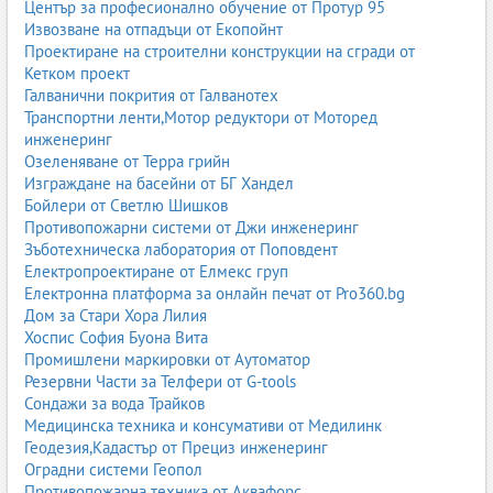
Център за професионално обучение от Протур 95
Извозване на отпадъци от Екопойнт
Проектиране на строителни конструкции на сгради от
Кетком проект
Галванични покрития от Галванотех
Транспортни ленти,Мотор редуктори от Моторед
инженеринг
Озеленяване от Терра грийн
Изграждане на басейни от БГ Хандел
Бойлери от Светлю Шишков
Противопожарни системи от Джи инженеринг
Зъботехническа лаборатория от Поповдент
Електропроектиране от Елмекс груп
Електронна платформа за онлайн печат от Pro360.bg
Дом за Стари Хора Лилия
Хоспис София Буона Вита
Промишлени маркировки от Аутоматор
Резервни Части за Телфери от G-tools
Сондажи за вода Трайков
Медицинска техника и консумативи от Медилинк
Геодезия,Кадастър от Прециз инженеринг
Оградни системи Геопол
Противопожарна техника от Аквафорс