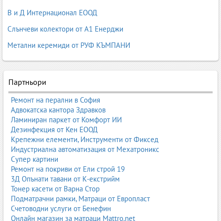
В и Д Интернационал ЕООД
Слънчеви колектори от А1 Енерджи
Метални керемиди от РУФ КЪМПАНИ
Партньори
Ремонт на перални в София
Адвокатска кантора Здравков
Ламиниран паркет от Комфорт ИИ
Дезинфекция от Кен ЕООД
Крепежни елементи, Инструменти от Фиксед
Индустриална автоматизация от Мехатроникс
Супер картини
Ремонт на покриви от Ели строй 19
3Д Опънати тавани от К-екстрийм
Тонер касети от Варна Стор
Подматрачни рамки, Матраци от Европласт
Счетоводни услуги от Бенефин
Онлайн магазин за матраци Mattro.net