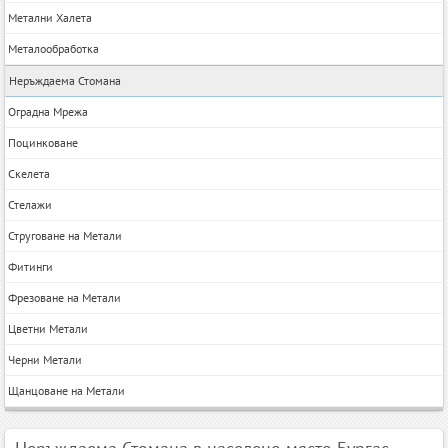
Метални Халета
Металообработка
Неръждаема Стомана
Оградна Мрежа
Поцинковане
Скелета
Стелажи
Струговане на Метали
Фитинги
Фрезоване на Метали
Цветни Метали
Черни Метали
Щанцоване на Метали