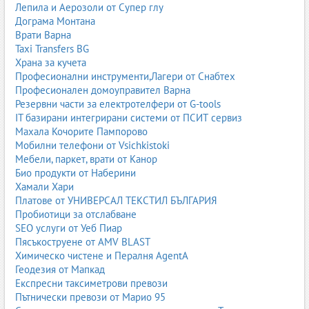
Лепила и Аерозоли от Супер глу
Дограма Монтана
Врати Варна
Taxi Transfers BG
Храна за кучета
Професионални инструменти,Лагери от Снабтех
Професионален домоуправител Варна
Резервни части за електротелфери от G-tools
IT базирани интегрирани системи от ПСИТ сервиз
Махала Кочорите Пампорово
Мобилни телефони от Vsichkistoki
Мебели, паркет, врати от Канор
Био продукти от Наберини
Хамали Хари
Платове от УНИВЕРСАЛ ТЕКСТИЛ БЪЛГАРИЯ
Пробиотици за отслабване
SEO услуги от Уеб Пиар
Пясъкоструене от AMV BLAST
Химическо чистене и Пералня AgentA
Геодезия от Мапкад
Експресни таксиметрови превози
Пътнически превози от Марио 95