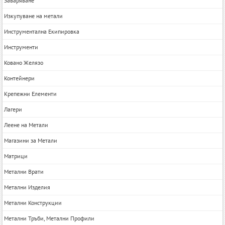
Заваряване
Изкупуване на метали
Инструментална Екипировка
Инструменти
Ковано Желязо
Контейнери
Крепежни Елементи
Лагери
Леене на Метали
Магазини за Метали
Матрици
Метални Врати
Метални Изделия
Метални Конструкции
Метални Тръби, Метални Профили