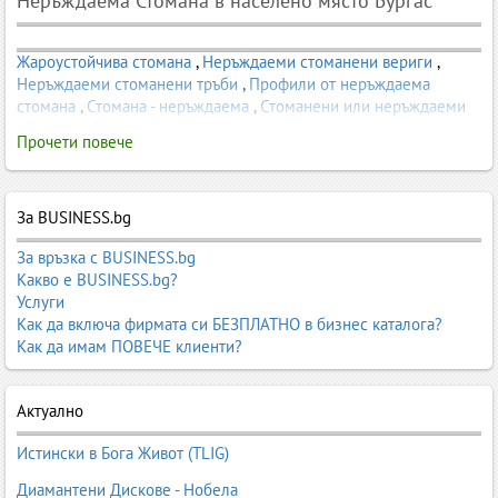
Неръждаема Стомана в населено място Бургас
Жароустойчива стомана
,
Неръждаеми стоманени вериги
,
Неръждаеми стоманени тръби
,
Профили от неръждаема
стомана
,
Стомана - неръждаема
,
Стоманени или неръждаеми
обръчи за бъчви
Прочети повече
За BUSINESS.bg
За връзка с BUSINESS.bg
Какво е BUSINESS.bg?
Услуги
Как да включа фирмата си БЕЗПЛАТНО в бизнес каталога?
Как да имам ПОВЕЧЕ клиенти?
Актуално
Истински в Бога Живот (TLIG)
Диамантени Дискове - Нобела