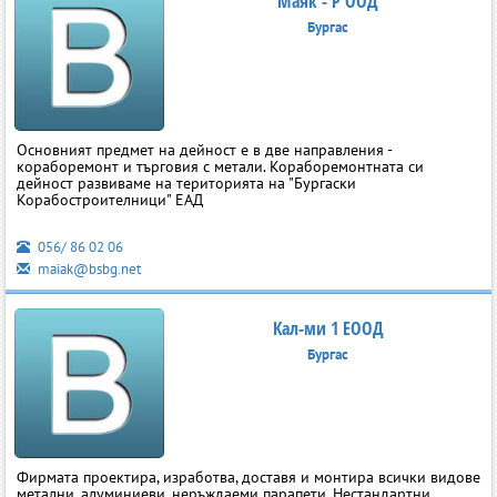
Маяк - Р ООД
Бургас
Основният предмет на дейност е в две направления -
кораборемонт и търговия с метали. Кораборемонтната си
дейност развиваме на територията на "Бургаски
Корабостроителници" ЕАД
056/ 86 02 06
maiak@bsbg.net
Кал-ми 1 ЕООД
Бургас
Фирмата проектира, изработва, доставя и монтира всички видове
метални, алуминиеви, неръждаеми парапети. Нестандартни