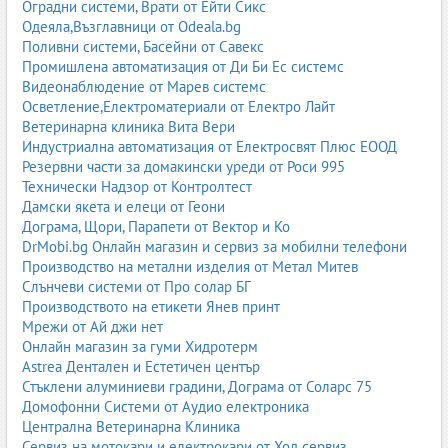
Оградни системи, Врати от Ейти Сикс
Одеяла,Възглавници от Odeala.bg
Поливни системи, Басейни от Савекс
Промишлена автоматизация от Ди Би Ес системс
Видеонаблюдение от Марев системс
Осветление,Електроматериали от Електро Лайт
Ветеринарна клиника Вита Вери
Индустриална автоматизация от Електросвят Плюс ЕООД
Резервни части за домакински уреди от Роси 995
Технически Надзор от Контролтест
Дамски якета и елеци от Геони
Дограма, Щори, Парапети от Вектор и Ко
DrMobi.bg Онлайн магазин и сервиз за мобилни телефони
Производство на метални изделия от Метал Митев
Слънчеви системи от Про солар БГ
Производството на етикети Янев принт
Мрежи от Ай джи нет
Онлайн магазин за гуми Хидротерм
Astrea Дентален и Естетичен център
Стъклени алуминиеви градини, Дограма от Соларс 75
Домофонни Системи от Аудио електроника
Централна Ветеринарна Клиника
Сервиз на мотокари и електрокари от Ход сервиз