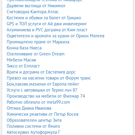
Дървени въглища от Никимол
Счетоводна Кантора Атлас
Костюми и обувки за балет от Гришко
GPS и ТОЛ услуги от Ай джи инженеринг
Алуминиева и PVC дограма от Ким пласт
Оцветители и аромати за храни от Орион Матеев
Промишлено пране от Маркиза
Конна база Ниеса
Озеленяване от Green Dream
Мебели Масив
Тиксо от Елпласт
Врати и дограма от Евстатиев дорс
Превоз на насипни товари от Форум транс
Бои,лакове,мазилки от Европа пейнт
Услуги с автовишки от Термо лъч 87
Производство на мебели от Филмар 74
Работно облекло от mela99.com
Оптика Диана Иванова
Химически реактиви от Петър Косев
Образователен център Зита
Поливни системи от Ямато
Автосервиз Аутоформула Г