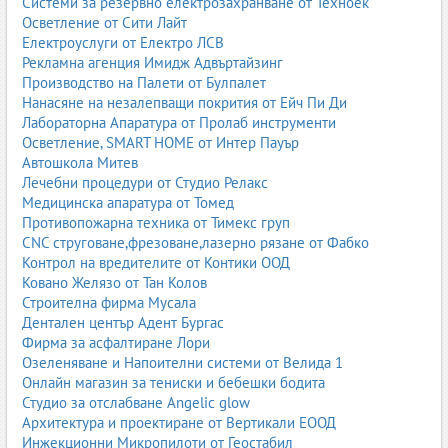
Системи за резервно електрозахранване от Техноек
Осветление от Сити Лайт
Електроуслуги от Електро ЛСВ
Рекламна агенция Имидж Адвъртайзинг
Производство на Палети от Булпалет
Нанасяне на незалепващи покрития от Ейч Пи Ди
Лабораторна Апаратура от Пролаб инструменти
Осветление, SMART HOME от Интер Пауър
Автошкола Митев
Лечебни процедури от Студио Релакс
Медицинска апаратура от Томед
Противопожарна техника от Тимекс груп
CNC струговане,фрезоване,лазерно рязане от Фабко
Контрол на вредителите от Контики ООД
Ковано Желязо от Тан Колов
Строителна фирма Мусала
Дентален център Адент Бургас
Фирма за асфалтиране Лори
Озеленяване и Напоителни системи от Велида 1
Онлайн магазин за тениски и бебешки бодита
Студио за отслабване Angelic glow
Архитектура и проектиране от Вертикали ЕООД
Инжекционни Микропилоти от Геостабил