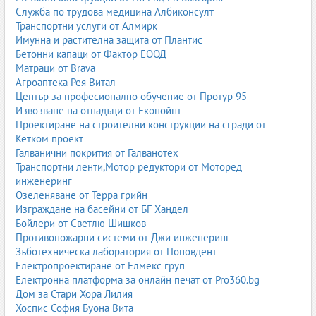
Служба по трудова медицина Албиконсулт
Транспортни услуги от Алмирк
Имунна и растителна защита от Плантис
Бетонни капаци от Фактор ЕООД
Матраци от Brava
Агроаптека Рея Витал
Център за професионално обучение от Протур 95
Извозване на отпадъци от Екопойнт
Проектиране на строителни конструкции на сгради от
Кетком проект
Галванични покрития от Галванотех
Транспортни ленти,Мотор редуктори от Моторед
инженеринг
Озеленяване от Терра грийн
Изграждане на басейни от БГ Хандел
Бойлери от Светлю Шишков
Противопожарни системи от Джи инженеринг
Зъботехническа лаборатория от Поповдент
Електропроектиране от Елмекс груп
Електронна платформа за онлайн печат от Pro360.bg
Дом за Стари Хора Лилия
Хоспис София Буона Вита