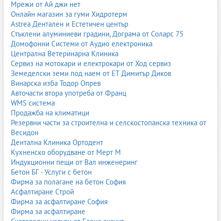
Мрежи от Ай джи нет
Онлайн магазин за гуми Хидротерм
Astrea Дентален и Естетичен център
Стъклени алуминиеви градини, Дограма от Соларс 75
Домофонни Системи от Аудио електроника
Централна Ветеринарна Клиника
Сервиз на мотокари и електрокари от Ход сервиз
Земеделски земи под наем от ЕТ Димитър Диков
Винарска изба Тодор Опрев
Авточасти втора употреба от Франц
WMS система
Продажба на климатици
Резервни части за строителна и селскостопанска техника от
Весидон
Дентална Клиника Ортодент
Кухненско оборудване от Мерт М
Индукционни пещи от Вал инженеринг
Бетон БГ - Услуги с бетон
Фирма за полагане на бетон София
Асфалтиране Строй
Фирма за асфалтиране София
Фирма за асфалтиране