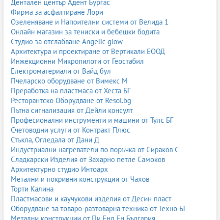
Дентален център Адент Бургас
Фирма за асфалтиране Лори
Озеленяване и Напоителни системи от Велида 1
Онлайн магазин за тениски и бебешки бодита
Студио за отслабване Angelic glow
Архитектура и проектиране от Вертикали ЕООД
Инжекционни Микропилоти от Геостабил
Електроматериали от Вайд бул
Пчеларско оборудване от Вимекс М
Преработка на пластмаса от Хеста БГ
Ресторантско Оборудване от Resol.bg
Пътна сигнализация от Дейли консулт
Професионални инструменти и машини от Тулс БГ
Счетоводни услуги от Контракт Плюс
Стъкла, Огледала от Дани Д
Индустриални нагреватели по поръчка от Сираков С
Сладкарски Изделия от Захарно петле Самоков
Архитектурно студио Интоарх
Метални и покривни конструкции от Чахов
Торти Калина
Пластмасови и каучукови изделия от Десин пласт
Оборудване за товаро-разтоварна техника от Техно БГ
Метални конструкции от Пи Енд Ен България