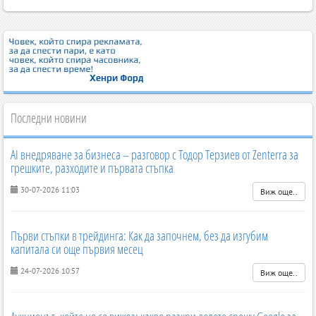
Последни новини
AI внедряване за бизнеса – разговор с Тодор Терзиев от Zenterra за
грешките, разходите и първата стъпка
30-07-2026 11:03
Виж още..
Първи стъпки в трейдинга: Как да започнем, без да изгубим
капитала си още първия месец
24-07-2026 10:57
Виж още..