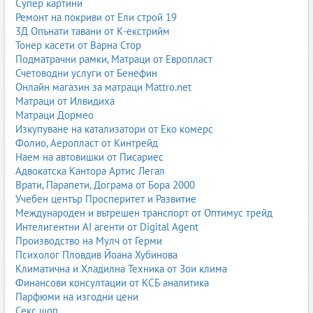
Супер картини
Ремонт на покриви от Ели строй 19
3Д Опънати тавани от К-екстрийм
Тонер касети от Варна Стор
Подматрачни рамки, Матраци от Европласт
Счетоводни услуги от Бенефин
Онлайн магазин за матраци Mattro.net
Матраци от Илвидиха
Матраци Дормео
Изкупуване на катализатори от Еко комерс
Фолио, Аеропласт от Кинтрейд
Наем на автовишки от Писариес
Адвокатска Кантора Артис Легал
Врати, Парапети, Дограма от Бора 2000
Учебен център Просперитет и Развитие
Международен и вътрешен транспорт от Оптимус трейд
Интелигентни AI агенти от Digital Agent
Производство на Мулч от Герми
Психолог Пловдив Йоана Хубинова
Климатична и Хладилна Техника от Зои клима
Финансови консултации от КСБ аналитика
Парфюми на изгодни цени
Секс шоп