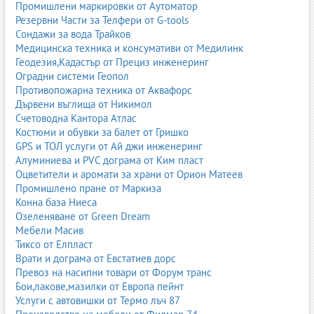
Промишлени маркировки от Аутоматор
Резервни Части за Телфери от G-tools
Сондажи за вода Трайков
Медицинска техника и консумативи от Медилинк
Геодезия,Кадастър от Прециз инженеринг
Оградни системи Геопол
Противопожарна техника от Аквафорс
Дървени въглища от Никимол
Счетоводна Кантора Атлас
Костюми и обувки за балет от Гришко
GPS и ТОЛ услуги от Ай джи инженеринг
Алуминиева и PVC дограма от Ким пласт
Оцветители и аромати за храни от Орион Матеев
Промишлено пране от Маркиза
Конна база Ниеса
Озеленяване от Green Dream
Мебели Масив
Тиксо от Елпласт
Врати и дограма от Евстатиев дорс
Превоз на насипни товари от Форум транс
Бои,лакове,мазилки от Европа пейнт
Услуги с автовишки от Термо лъч 87