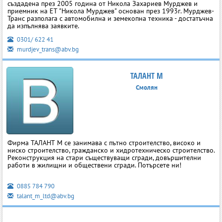
създадена през 2005 година от Никола Захариев Мурджев и
приемник на ЕТ "Никола Мурджев" основан през 1993г. Мурджев-
Транс разполага с автомобилна и земекопна техника - достатъчна
да изпълнява заявките.
0301/ 622 41
murdjev_trans@abv.bg
ТАЛАНТ М
Смолян
Фирма ТАЛАНТ М се занимава с пътно строителство, високо и
ниско строителство, гражданско и хидротехническо строителство.
Реконструкция на стари съществуващи сгради, довършителни
работи в жилищни и обществени сгради. Потърсете ни!
0885 784 790
talant_m_ltd@abv.bg