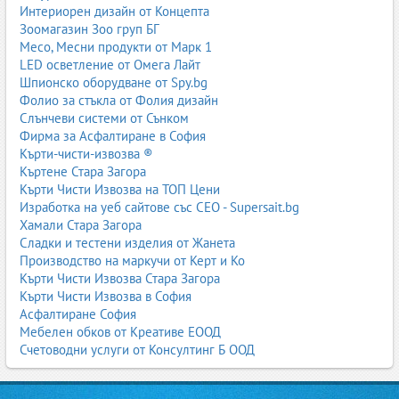
Интериорен дизайн от Концепта
Зоомагазин Зоо груп БГ
Месо, Месни продукти от Марк 1
LED осветление от Омега Лайт
Шпионско оборудване от Spy.bg
Фолио за стъкла от Фолия дизайн
Слънчеви системи от Сънком
Фирма за Асфалтиране в София
Кърти-чисти-извозва ®
Къртене Стара Загора
Кърти Чисти Извозва на ТОП Цени
Изработка на уеб сайтове със СЕО - Supersait.bg
Хамали Стара Загора
Сладки и тестени изделия от Жанета
Производство на маркучи от Керт и Ко
Кърти Чисти Извозва Стара Загора
Кърти Чисти Извозва в София
Асфалтиране София
Мебелен обков от Креативе ЕООД
Счетоводни услуги от Консултинг Б ООД