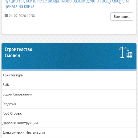
Аукционът, който не се вижда: какво разкри делото срещу Google за
цената на клика
21-07-2026 10:38
Виж още..
Строителство
Смолян
Архитектура
ВИК
Водни Съоръжения
Геодезия
Груб Строеж
Дървени Конструкции
Електрически Инсталации