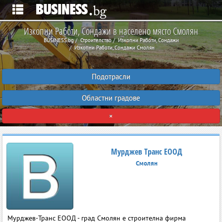
Изкопни Работи, Сондажи в населено място Смолян
BUSINESS.bg
Строителство
Изкопни Работи, Сондажи
Изкопни Работи, Сондажи Смолян
Подотрасли
Областни градове
×
Мурджев Транс ЕООД
Смолян
Мурджев-Транс ЕООД - град Смолян е строителна фирма