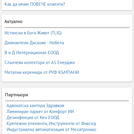
Как да имам ПОВЕЧЕ клиенти?
Актуално
Истински в Бога Живот (TLIG)
Диамантени Дискове - Нобела
В и Д Интернационал ЕООД
Слънчеви колектори от А1 Енерджи
Метални керемиди от РУФ КЪМПАНИ
Партньори
Адвокатска кантора Здравков
Ламиниран паркет от Комфорт ИИ
Дезинфекция от Кен ЕООД
Крепежни елементи, Инструменти от Фиксед
Индустриална автоматизация от Мехатроникс