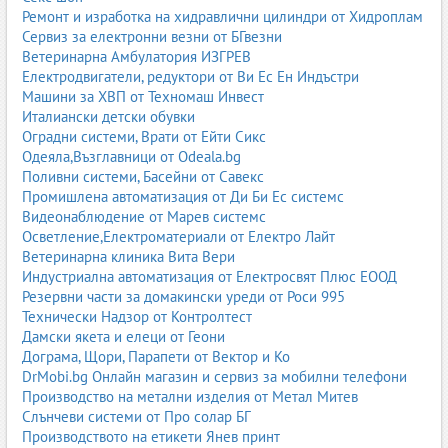
Ремонт и изработка на хидравлични цилиндри от Хидроплам
Сервиз за електронни везни от БГвезни
Ветеринарна Амбулатория ИЗГРЕВ
Електродвигатели, редуктори от Ви Ес Ен Индъстри
Машини за ХВП от Техномаш Инвест
Италиански детски обувки
Оградни системи, Врати от Ейти Сикс
Одеяла,Възглавници от Odeala.bg
Поливни системи, Басейни от Савекс
Промишлена автоматизация от Ди Би Ес системс
Видеонаблюдение от Марев системс
Осветление,Електроматериали от Електро Лайт
Ветеринарна клиника Вита Вери
Индустриална автоматизация от Електросвят Плюс ЕООД
Резервни части за домакински уреди от Роси 995
Технически Надзор от Контролтест
Дамски якета и елеци от Геони
Дограма, Щори, Парапети от Вектор и Ко
DrMobi.bg Онлайн магазин и сервиз за мобилни телефони
Производство на метални изделия от Метал Митев
Слънчеви системи от Про солар БГ
Производството на етикети Янев принт