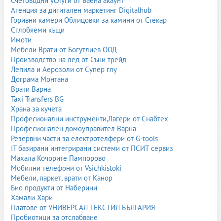
Счетоводни услуги от Баена акаунт
Агенция за дигитален маркетинг Digitalhub
Горивни камери Облицовки за камини от Стекар
Сглобяеми къщи
Имоти
Мебели Врати от Богутлиев ООД
Производство на лед от Съни трейд
Лепила и Аерозоли от Супер глу
Дограма Монтана
Врати Варна
Taxi Transfers BG
Храна за кучета
Професионални инструменти,Лагери от Снабтех
Професионален домоуправител Варна
Резервни части за електротелфери от G-tools
IT базирани интегрирани системи от ПСИТ сервиз
Махала Кочорите Пампорово
Мобилни телефони от Vsichkistoki
Мебели, паркет, врати от Канор
Био продукти от Наберини
Хамали Хари
Платове от УНИВЕРСАЛ ТЕКСТИЛ БЪЛГАРИЯ
Пробиотици за отслабване