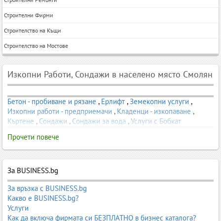
Строителни Фирми
Строителство на Къщи
Строителство на Мостове
Изкопни Работи, Сондажи в населено място Смолян
Бетон - пробиване и рязане
,
Ерлифт
,
Земекопни услуги
,
Изкопни работи - предприемачи
,
Кладенци - изкопаване
,
Къртене
,
Сондажи
,
Сондажи за вода
,
Услуги с Бобкат
Прочети повече
За BUSINESS.bg
За връзка с BUSINESS.bg
Какво е BUSINESS.bg?
Услуги
Как да включа фирмата си БЕЗПЛАТНО в бизнес каталога?