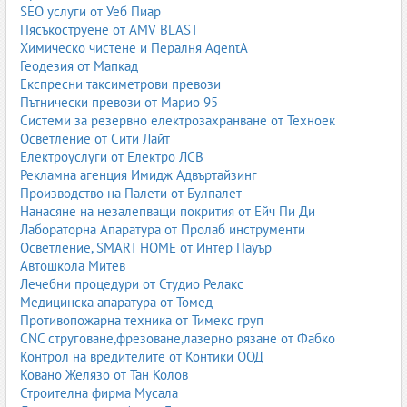
SEO услуги от Уеб Пиар
Пясъкоструене от AMV BLAST
Химическо чистене и Пералня AgentA
Геодезия от Мапкад
Експресни таксиметрови превози
Пътнически превози от Марио 95
Системи за резервно електрозахранване от Техноек
Осветление от Сити Лайт
Електроуслуги от Електро ЛСВ
Рекламна агенция Имидж Адвъртайзинг
Производство на Палети от Булпалет
Нанасяне на незалепващи покрития от Ейч Пи Ди
Лабораторна Апаратура от Пролаб инструменти
Осветление, SMART HOME от Интер Пауър
Автошкола Митев
Лечебни процедури от Студио Релакс
Медицинска апаратура от Томед
Противопожарна техника от Тимекс груп
CNC струговане,фрезоване,лазерно рязане от Фабко
Контрол на вредителите от Контики ООД
Ковано Желязо от Тан Колов
Строителна фирма Мусала