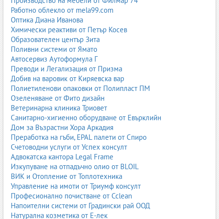
Производство на мебели от Филмар 74
Работно облекло от mela99.com
Оптика Диана Иванова
Химически реактиви от Петър Косев
Образователен център Зита
Поливни системи от Ямато
Автосервиз Аутоформула Г
Преводи и Легализация от Призма
Добив на варовик от Киряевска вар
Полиетиленови опаковки от Полипласт ПМ
Озеленяване от Фито дизайн
Ветеринарна клиника Триовет
Санитарно-хигиенно оборудване от Евърклийн
Дом за Възрастни Хора Аркадия
Преработка на гъби, EPAL палети от Спиро
Счетоводни услуги от Успех консулт
Адвокатска кантора Legal Frame
Изкупуване на отпадъчно олио от BLOIL
ВИК и Отопление от Топлотехника
Управление на имоти от Триумф консулт
Професионално почистване от Cclean
Напоителни системи от Градински рай ООД
Натурална козметика от Е-лек