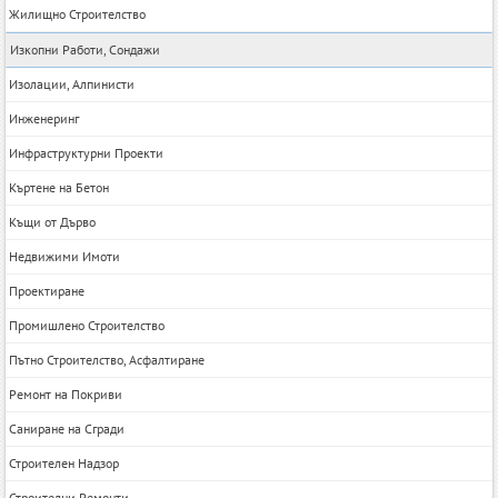
Жилищно Строителство
Изкопни Работи, Сондажи
Изолации, Алпинисти
Инженеринг
Инфраструктурни Проекти
Къртене на Бетон
Къщи от Дърво
Недвижими Имоти
Проектиране
Промишлено Строителство
Пътно Строителство, Асфалтиране
Ремонт на Покриви
Саниране на Сгради
Строителен Надзор
Строителни Ремонти