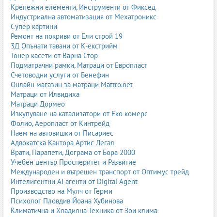
скрин или шкаф за дрехи и пелени
Крепежни елементи, Инструменти от Фиксед
повивалник
Индустриална автоматизация от Мехатроникс
удобен стол за кърмене или хранене
Супер картини
меко осветление
Ремонт на покриви от Ели строй 19
3Д Опънати тавани от К-екстрийм
Цветовете обикновено са меки и пастелни, а материалите –
Тонер касети от Варна Стор
лесни за почистване и безопасни.
Подматрачни рамки, Матраци от Европласт
Счетоводни услуги от Бенефин
Детски стаи за малки деца
Онлайн магазин за матраци Mattro.net
Когато детето започне да ходи и да играе активно, стаята
Матраци от Илвидиха
трябва да предлага повече свобода на движение и зони за
Матраци Дормео
игра. Важни са:
Изкупуване на катализатори от Еко комерс
Фолио, Аеропласт от Кинтрейд
ниско легло или легло с предпазни бордове
Наем на автовишки от Писариес
отворени шкафове и кутии за играчки
Адвокатска Кантора Артис Легал
мека постелка или килим за игра
Врати, Парапети, Дограма от Бора 2000
безопасни ръбове и стабилни мебели
Учебен център Просперитет и Развитие
Детски стаи за ученици
Международен и вътрешен транспорт от Оптимус трейд
Интелигентни AI агенти от Digital Agent
С началото на училище се появява нова ключова зона –
Производство на Мулч от Герми
мястото за учене. Стаята трябва да съчетава сън, игра и
Психолог Пловдив Йоана Хубинова
концентрация:
Климатична и Хладилна Техника от Зои клима