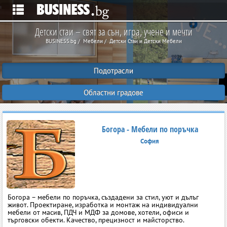
Детски стаи – свят за сън, игра, учене и мечти
BUSINESS.bg
Мебели
Детски Стаи и Детски Мебели
Подотрасли
Областни градове
Богора - Мебели по поръчка
София
Богора – мебели по поръчка, създадени за стил, уют и дълъг
живот. Проектиране, изработка и монтаж на индивидуални
мебели от масив, ПДЧ и МДФ за домове, хотели, офиси и
търговски обекти. Качество, прецизност и майсторство.