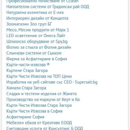
Професионално почистване от Cclean
Модулни системи
Напоителни системи от Градински рай ООД
Модулните мебели позволяват пренареждане и надграждане с
Натурална козметика от Е-лек
времето – добавяне на нови шкафове, рафтове или бюро.
Интериорен дизайн от Концепта
Зоомагазин Зоо груп БГ
Детски стаи по размер
Месо, Месни продукти от Марк 1
Малки детски стаи
LED осветление от Омега Лайт
Шпионско оборудване от Spy.bg
При малки помещения е важно да се мисли вертикално –
Фолио за стъкла от Фолия дизайн
високи шкафове, рафтове до тавана, легла с чекмеджета.
Слънчеви системи от Сънком
Двуетажните легла и сгъваемите решения са особено полезни.
Фирма за Асфалтиране в София
Средни детски стаи
Кърти-чисти-извозва ®
Къртене Стара Загора
Позволяват по-свободно разпределение – отделни зони за
Кърти Чисти Извозва на ТОП Цени
сън, игра и учене, повече място за съхранение и декорации.
Изработка на уеб сайтове със СЕО - Supersait.bg
Хамали Стара Загора
Големи детски стаи
Сладки и тестени изделия от Жанета
Големите стаи дават възможност за кът за хоби, допълнителен
Производство на маркучи от Керт и Ко
диван, по-голямо бюро или дори малък „кът за гости“.
Кърти Чисти Извозва Стара Загора
Кърти Чисти Извозва в София
Споделени детски стаи
Асфалтиране София
Мебелен обков от Креативе ЕООД
Когато две или повече деца споделят стая, е важно да има
Счетоводни услуги от Консултинг Б ООД
баланс между общото пространство и личното място. Може да