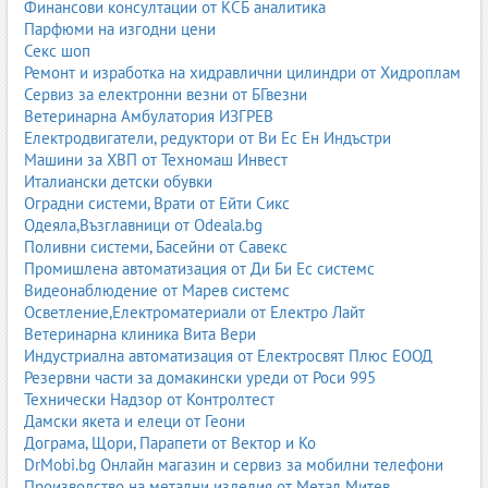
Финансови консултации от КСБ аналитика
удобно легло
Парфюми на изгодни цени
бюро с подходяща височина
Секс шоп
ергономичен стол
Ремонт и изработка на хидравлични цилиндри от Хидроплам
библиотека или рафтове за книги
Сервиз за електронни везни от БГвезни
гардероб и скрин
Ветеринарна Амбулатория ИЗГРЕВ
Детски стаи за тийнейджъри
Електродвигатели, редуктори от Ви Ес Ен Индъстри
Машини за ХВП от Техномаш Инвест
Тийнейджърската стая е по-близо до „младежка стая“ – тя е
Италиански детски обувки
лична територия, в която детето вече има ясно изразен вкус.
Оградни системи, Врати от Ейти Сикс
Важни са:
Одеяла,Възглавници от Odeala.bg
Поливни системи, Басейни от Савекс
по-голямо легло
Промишлена автоматизация от Ди Би Ес системс
просторно бюро
Видеонаблюдение от Марев системс
зона за хоби (музика, рисуване, спорт)
Осветление,Електроматериали от Електро Лайт
повече място за съхранение
Ветеринарна клиника Вита Вери
Универсални детски стаи
Индустриална автоматизация от Електросвят Плюс ЕООД
Резервни части за домакински уреди от Роси 995
Универсалните решения са подходящи за родители, които
Технически Надзор от Контролтест
искат стаята да „расте“ с детето. Избират се неутрални цветове,
Дамски якета и елеци от Геони
модулни мебели и функционални системи, които могат да се
Дограма, Щори, Парапети от Вектор и Ко
пренареждат.
DrMobi.bg Онлайн магазин и сервиз за мобилни телефони
Тематични детски стаи
Производство на метални изделия от Метал Митев