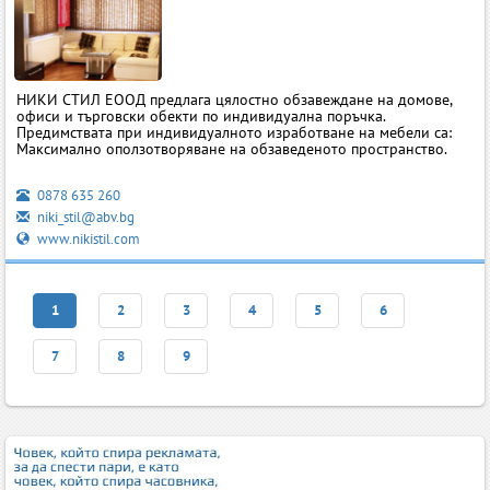
НИКИ СТИЛ ЕООД предлага цялостно обзавеждане на домове,
офиси и търговски обекти по индивидуална поръчка.
Предимствата при индивидуалното изработване на мебели са:
Максимално оползотворяване на обзаведеното пространство.
0878 635 260
niki_stil@abv.bg
www.nikistil.com
1
2
3
4
5
6
7
8
9