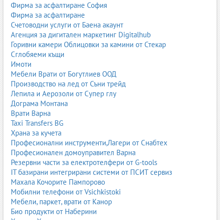
Гардероб
Фирма за асфалтиране София
Фирма за асфалтиране
Гардеробът трябва да предлага достатъчно място за дрехи,
Счетоводни услуги от Баена акаунт
обувки и аксесоари. За по-малки деца е добре част от
Агенция за дигитален маркетинг Digitalhub
рафтовете да са на по-ниско ниво, за да могат сами да достигат
Горивни камери Облицовки за камини от Стекар
до тях.
Сглобяеми къщи
Бюро
Имоти
Мебели Врати от Богутлиев ООД
Бюрото е задължително за ученици и тийнейджъри. То трябва
Производство на лед от Съни трейд
да бъде с подходяща височина, достатъчно широко за
Лепила и Аерозоли от Супер глу
учебници, лаптоп и лампа. Ергономичният стол е също толкова
Дограма Монтана
важен.
Врати Варна
Taxi Transfers BG
Библиотека и рафтове
Храна за кучета
Книгите, учебниците и тетрадките имат нужда от организирано
Професионални инструменти,Лагери от Снабтех
място. Рафтовете могат да се комбинират с шкафове и
Професионален домоуправител Варна
чекмеджета.
Резервни части за електротелфери от G-tools
IT базирани интегрирани системи от ПСИТ сервиз
Скрин и шкафове
Махала Кочорите Пампорово
Мобилни телефони от Vsichkistoki
Скринът е удобен за бельо, дребни дрехи и аксесоари.
Мебели, паркет, врати от Канор
Допълнителните шкафове помагат за поддържане на ред.
Био продукти от Наберини