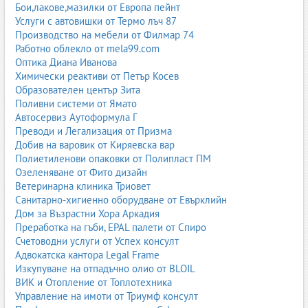
кабели и контакти извън обсега на малки деца
Бои,лакове,мазилки от Европа пейнт
Услуги с автовишки от Термо лъч 87
Ергономия и функционалност
Производство на мебели от Филмар 74
Добре проектираната детска стая трябва да бъде удобна както
Работно облекло от mela99.com
за детето, така и за родителите.
Оптика Диана Иванова
Химически реактиви от Петър Косев
Зониране на пространството
Образователен център Зита
Поливни системи от Ямато
Обикновено стаята се разделя на три основни зони:
Автосервиз Аутоформула Г
зона за сън
Преводи и Легализация от Призма
зона за игра
Добив на варовик от Киряевска вар
зона за учене
Полиетиленови опаковки от Полипласт ПМ
Озеленяване от Фито дизайн
Мултифункционални мебели
Ветеринарна клиника Триовет
Санитарно-хигиенно оборудване от Евърклийн
Легла с чекмеджета, бюра с вградени шкафове, гардероби с
Дом за Възрастни Хора Аркадия
допълнителни рафтове – всичко това помага за оптимално
Преработка на гъби, EPAL палети от Спиро
използване на пространството.
Счетоводни услуги от Успех консулт
Двуетажни легла
Адвокатска кантора Legal Frame
Изкупуване на отпадъчно олио от BLOIL
Подходящи за споделени стаи или за малки помещения.
ВИК и Отопление от Топлотехника
Освобождават място за игра или бюро.
Управление на имоти от Триумф консулт