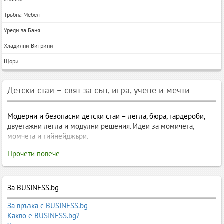
Тръбна Мебел
Уреди за Баня
Хладилни Витрини
Щори
Детски стаи – свят за сън, игра, учене и мечти
Модерни и безопасни детски стаи – легла, бюра, гардероби,
двуетажни легла и модулни решения. Идеи за момичета,
момчета и тийнейджъри.
Детски стаи – свят за сън, игра, учене и мечти
Прочети повече
Детската стая е много повече от помещение с мебели – тя е
За BUSINESS.bg
малък свят, в който детето расте, играе, учи, мечтае и изгражда
характера си. Това е пространството, в което се случват
За връзка с BUSINESS.bg
първите самостоятелни стъпки, първите уроци, първите книги,
Какво е BUSINESS.bg?
първите приятели. Затова изборът на мебели за детска стая не