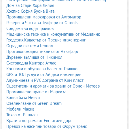
Масивът е естествен, здрав и дълготраен материал. Подходящ
Дом за Стари Хора Лилия
за легла, бюра и гардероби. Изисква качествено покритие и
Хоспис София Буона Вита
обработка.
Промишлени маркировки от Аутоматор
Резервни Части за Телфери от G-tools
Комбинирани материали
Сондажи за вода Трайков
Медицинска техника и консумативи от Медилинк
Често се комбинират MDF, ПДЧ и масив, за да се постигне
Геодезия,Кадастър от Прециз инженеринг
баланс между цена, визия и здравина.
Оградни системи Геопол
Безопасни покрития
Противопожарна техника от Аквафорс
Дървени въглища от Никимол
Бои и лакове на водна основа, без вредни изпарения, са
Счетоводна Кантора Атлас
задължителни за детски мебели. Важно е да се използват
Костюми и обувки за балет от Гришко
сертифицирани продукти.
GPS и ТОЛ услуги от Ай джи инженеринг
Алуминиева и PVC дограма от Ким пласт
Безопасност в детската стая
Оцветители и аромати за храни от Орион Матеев
Безопасността е абсолютен приоритет. Няколко основни
Промишлено пране от Маркиза
принципа:
Конна база Ниеса
Озеленяване от Green Dream
закръглени ръбове и ъгли
Мебели Масив
стабилни мебели, закрепени към стената при нужда
Тиксо от Елпласт
липса на остри дръжки и стърчащи елементи
Врати и дограма от Евстатиев дорс
нетоксични бои и лакове
Превоз на насипни товари от Форум транс