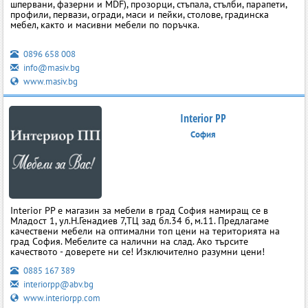
шпервани, фазерни и MDF), прозорци, стъпала, стълби, парапети,
профили, первази, огради, маси и пейки, столове, градинска
мебел, както и масивни мебели по поръчка.
0896 658 008
info@masiv.bg
www.masiv.bg
Interior PP
София
Interior PP е магазин за мебели в град София намиращ се в
Младост 1, ул.Н.Генадиев 7,ТЦ зад бл.34 б, м.11. Предлагаме
качествени мебели на оптимални топ цени на територията на
град София. Мебелите са налични на слад. Ако търсите
качеството - доверете ни се! Изключително разумни цени!
0885 167 389
interiorpp@abv.bg
www.interiorpp.com