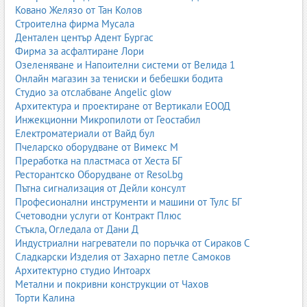
Изчистени линии, неутрални цветове, функционални мебели и
Ковано Желязо от Тан Колов
минимализъм. Подходящи за семейства, които предпочитат
Строителна фирма Мусала
съвременен интериор.
Дентален център Адент Бургас
Фирма за асфалтиране Лори
Скандинавски стил
Озеленяване и Напоителни системи от Велида 1
Онлайн магазин за тениски и бебешки бодита
Светли цветове, естествено дърво, много светлина и усещане
Студио за отслабване Angelic glow
за простор. Скандинавските детски стаи са едновременно
Архитектура и проектиране от Вертикали ЕООД
уютни и практични.
Инжекционни Микропилоти от Геостабил
Класически детски стаи
Електроматериали от Вайд бул
Пчеларско оборудване от Вимекс М
По-традиционни форми, топли цветове и мебели, които
Преработка на пластмаса от Хеста БГ
напомнят за „вечен“ стил. Подходящи за домове с класически
Ресторантско Оборудване от Resol.bg
интериор.
Пътна сигнализация от Дейли консулт
Професионални инструменти и машини от Тулс БГ
Минималистични детски стаи
Счетоводни услуги от Контракт Плюс
Малко на брой, но добре подбрани мебели. Повече свободно
Стъкла, Огледала от Дани Д
пространство за игра и по-малко визуален шум.
Индустриални нагреватели по поръчка от Сираков С
Сладкарски Изделия от Захарно петле Самоков
Тематични детски стаи
Архитектурно студио Интоарх
Метални и покривни конструкции от Чахов
Стаите с тема (принцеси, супергерои, космос, спорт) са любими
Торти Калина
на децата. Важно е темата да не „заключи“ стаята в твърде