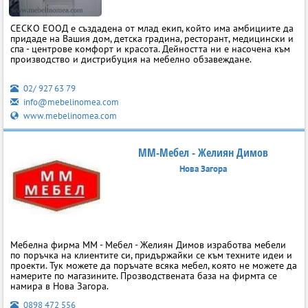
СЕСКО ЕООД е създадена от млад екип, който има амбициите да
придаде на Вашия дом, детска градина, ресторант, медицински и
спа - центрове комфорт и красота. Дейността ни е насочена към
производство и дистрибуция на мебелно обзавеждане.
02/ 927 63 79
info@mebelinomea.com
www.mebelinomea.com
ММ-Мебел - Желиян Димов
Нова Загора
Мебелна фирма ММ - Мебел - Желиян Димов изработва мебели
по поръчка на клиентите си, придържайки се към техните идеи и
проекти. Тук можете да поръчате всяка мебел, която не можете да
намерите по магазините. Прозводствената база на фирмта се
намира в Нова Загора.
0898 472 556