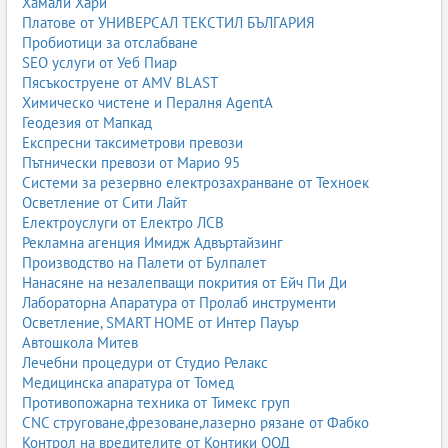
Зона за игра
Хамали Хари
Платове от УНИВЕРСАЛ ТЕКСТИЛ БЪЛГАРИЯ
Особено важна за по-малките деца. Може да включва:
Пробиотици за отслабване
SEO услуги от Уеб Пиар
кутии за играчки
Пясъкоструене от AMV BLAST
отворени рафтове
Химическо чистене и Пералня AgentA
мека постелка
Геодезия от Мапкад
малка масичка и столчета
Експресни таксиметрови превози
Осветление
Пътнически превози от Марио 95
Системи за резервно електрозахранване от Техноек
Детската стая трябва да има няколко вида осветление:
Осветление от Сити Лайт
Електроуслуги от Електро ЛСВ
основно (плафон, полилей)
Рекламна агенция Имидж Адвъртайзинг
осветление за бюро
Производство на Палети от Булпалет
нощна лампа
Нанасяне на незалепващи покрития от Ейч Пи Ди
Текстил
Лабораторна Апаратура от Пролаб инструменти
Осветление, SMART HOME от Интер Пауър
Завеси, пердета, килими, спално бельо и възглавници
Автошкола Митев
допринасят за уюта и могат да подчертаят стила или темата на
Лечебни процедури от Студио Релакс
стаята.
Медицинска апаратура от Томед
Детски стаи по стил
Противопожарна техника от Тимекс груп
CNC струговане,фрезоване,лазерно рязане от Фабко
Модерни детски стаи
Контрол на вредителите от Контики ООД