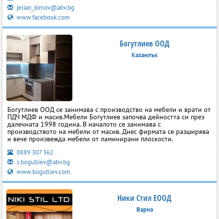
jelian_dimov@abv.bg
www.facebook.com
Богутлиев ООД
Казанлък
Богутлиев ООД се занимава с производство на мебели и врати от
ПДЧ МДФ и масив.Мебели Богутлиев започва дейността си през
далечната 1998 година. В началото се занимава с
производството на мебели от масив. Днес фирмата се разширява
и вече произвежда мебели от ламинирани плоскости.
0889 307 362
s.bogutliev@abv.bg
www.bogutliev.com
Ники Стил ЕООД
Варна