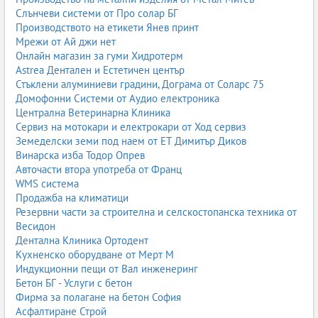
Слънчеви системи от Про солар БГ
Тематичните стаи са вдъхновени от любими герои, професии
Производството на етикети Янев принт
или светове – принцеси, пирати, космос, джунгла, спорт,
Мрежи от Ай джи нет
автомобили. Те създават силна емоция, но е добре основните
Онлайн магазин за гуми Хидротерм
мебели да останат по-неутрални, а темата да се изрази чрез
Astrea Дентален и Естетичен център
текстил, декорации и стени.
Стъклени алуминиеви градини, Дограма от Соларс 75
Домофонни Системи от Аудио електроника
Основни елементи на детската стая
Централна Ветеринарна Клиника
Сервиз на мотокари и електрокари от Ход сервиз
Всяка детска стая, независимо от стила и размера, се изгражда
Земеделски земи под наем от ЕТ Димитър Диков
около няколко ключови елемента.
Винарска изба Тодор Опрев
Легло
Авточасти втора употреба от Франц
WMS система
Леглото е центърът на детската стая. То трябва да бъде удобно,
Продажба на климатици
стабилно и съобразено с възрастта. Има:
Резервни части за строителна и селскостопанска техника от
Весидон
бебешки легла и кошари
Дентална Клиника Ортодент
легла с предпазни бордове
Кухненско оборудване от Мерт М
единични легла
Индукционни пещи от Вал инженеринг
легла с чекмеджета
Бетон БГ - Услуги с бетон
двуетажни легла
Фирма за полагане на бетон София
легла тип „сандвич“ или повдигащи се
Асфалтиране Строй