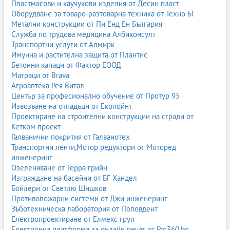
Пластмасови и каучукови изделия от Десин пласт
тесен стил, който детето бързо ще израсне.
Оборудване за товаро-разтоварна техника от Техно БГ
Унисекс детски стаи
Метални конструкции от Пи Енд Ен България
Служба по трудова медицина Албиконсулт
Неутрални цветове, универсални мотиви и мебели, подходящи
Транспортни услуги от Алмирк
както за момичета, така и за момчета. Идеални за споделени
Имунна и растителна защита от Плантис
стаи или за семейства, които не искат силно „розово“ или
Бетонни капаци от Фактор ЕООД
„синьо“ разделение.
Матраци от Brava
Агроаптека Рея Витал
Детски стаи по материали
Център за професионално обучение от Протур 95
Материалите са ключови за безопасността, дълготрайността и
Извозване на отпадъци от Екопойнт
визията на детската стая.
Проектиране на строителни конструкции на сгради от
Кетком проект
MDF
Галванични покрития от Галванотех
Транспортни ленти,Мотор редуктори от Моторед
MDF позволява фрезовани вратички, заоблени форми и богати
инженеринг
цветове. Често се използва за фронтове на шкафове и врати.
Озеленяване от Терра грийн
ПДЧ
Изграждане на басейни от БГ Хандел
Бойлери от Светлю Шишков
ПДЧ е бюджетно решение с голямо разнообразие от декори.
Противопожарни системи от Джи инженеринг
Подходящо е за корпуси на мебели, рафтове и гардероби.
Зъботехническа лаборатория от Поповдент
Електропроектиране от Елмекс груп
Масивно дърво
Електронна платформа за онлайн печат от Pro360.bg