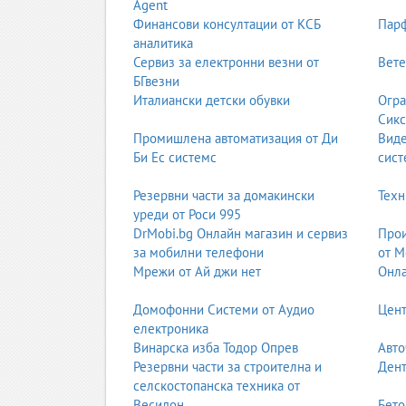
Agent
Финансови консултации от КСБ
Парф
аналитика
Сервиз за електронни везни от
Вете
БГвезни
Италиански детски обувки
Огра
Сикс
Промишлена автоматизация от Ди
Вид
Би Ес системс
сист
Резервни части за домакински
Техн
уреди от Роси 995
DrMobi.bg Онлайн магазин и сервиз
Прои
за мобилни телефони
от М
Мрежи от Ай джи нет
Онла
Домофонни Системи от Аудио
Цент
електроника
Винарска изба Тодор Опрев
Авто
Резервни части за строителна и
Дент
селскостопанска техника от
Весидон
Бето