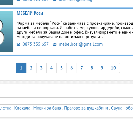
МЕБЕЛИ Роси
Фирма за мебели “Роси“ се занимава с проектиране, произво
на мебели по поръчка. Изработваме; кухни, гардероби, спални
други мебели за Вашия дом и офис. Визуализирането е един 
методи за получаване на оптимален резултат.
0875 335 657
mebelirosi@gmail.com
1
2
3
4
5
6
7
8
9
10
алетна
,
Клекала
,
Мивки за баня
,
Прагове за душкабини
,
Сауна - об