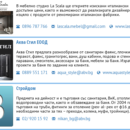
В мебелно студио La Scala ще откриете изискани италиански
достъпни цени, както и възможност да реализирате дизайнер
изцяло с продукти от реномирани италиански фабрики.
0896 787 766
lascala.mebel@gmail.com
www.las
Аква Стил ЕООД
Аква Стил предлага разнообразие от санитарен фаянс, плочки
теракот, фаянс, гранитогрес, вани, душ кабини, подова и стен
паравани, смесители, аксесоари за баня, мебели за баня. Изр
проекти за баня по задание на клиента.
0889 551 171
aqua_style@abv.bg
www.aquastyl
Стройдом
Предмета на дейност и е търговия със санитария, ВиК, отопл
водопроводни части, както и обзавеждане за баня. От 2004 г
търговия на тръби, фитинги за отоление (pex- al- pex от ф16
необходими части за тях – преходи, колена, муфи, тройници).
02/ 920 15 92
nikan_bg@abv.bg