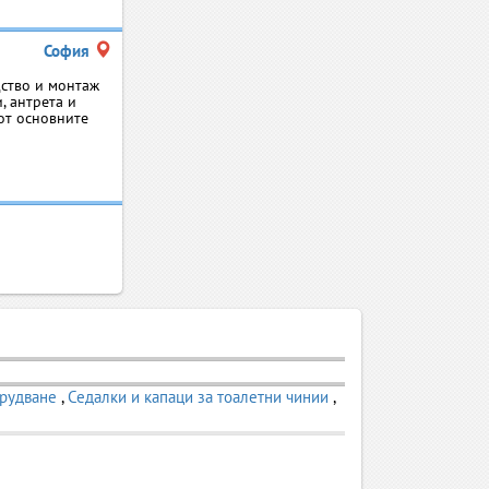
София
дство и монтаж
, антрета и
от основните
орудване
,
Седалки и капаци за тоалетни чинии
,