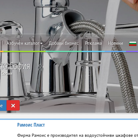
Азбучен каталог
Добави бизнес
Реклама
Новини
сто София
я София
×
ве
Рамоис Пласт
Фирма Рамоис е производител на водоустойчиви шкафове от