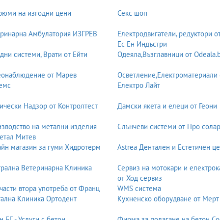
юми на изгодни цени
Секс шоп
ринарна Амбулатория ИЗГРЕВ
Електродвигатели, редуктори о
Ес Ен Индъстри
дни системи, Врати от Ейти
Одеяла,Възглавници от Odeala.
еонаблюдение от Марев
Осветление,Електроматериали 
емс
Електро Лайт
ически Надзор от Контролтест
Дамски якета и елеци от Геони
зводство на метални изделия
Слънчеви системи от Про солар
етал Митев
йн магазин за гуми Хидротерм
Astrea Дентален и Естетичен ц
рална Ветеринарна Клиника
Сервиз на мотокари и електрок
от Ход сервиз
части втора употреба от Франц
WMS система
ална Клиника Ортодент
Кухненско оборудване от Мерт
н БГ - Услуги с бетон
Фирма за полагане на бетон С