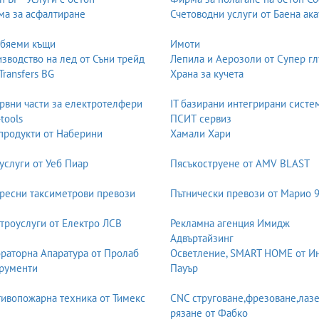
а за асфалтиране
Счетоводни услуги от Баена ака
обяеми къщи
Имоти
зводство на лед от Съни трейд
Лепила и Аерозоли от Супер гл
 Transfers BG
Храна за кучета
рвни части за електротелфери
IT базирани интегрирани систе
-tools
ПСИТ сервиз
продукти от Наберини
Хамали Хари
услуги от Уеб Пиар
Пясъкоструене от AMV BLAST
ресни таксиметрови превози
Пътнически превози от Марио 
троуслуги от Електро ЛСВ
Рекламна агенция Имидж
Адвъртайзинг
раторна Апаратура от Пролаб
Осветление, SMART HOME от И
рументи
Пауър
ивопожарна техника от Тимекс
CNC струговане,фрезоване,лаз
рязане от Фабко