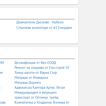
Диамантени Дискове - Нобела
Слънчеви колектори от А1 Енерджи
 ИИ
Дезинфекция от Кен ЕООД
Ремонт на покриви от Ели строй 19
йм
Тонер касети от Варна Стор
Матраци от Илвидиха
Матраци Дормео
с
Адвокатска Кантора Артис Легал
Международен и вътрешен
транспорт от Оптимус трейд
нова
Климатична и Хладилна Техника от