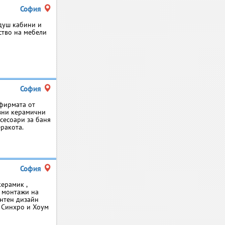
София
душ кабини и
дство на мебели
София
 фирмата от
озни керамични
ксесоари за баня
еракота.
София
ерамик ,
и монтажи на
ентен дизайн
 Синхро и Хоум