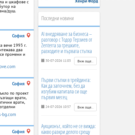
ала и шкафове с
бутор на
вана/душ.
Последни новини
AI внедряване за бизнеса –
София
разговор с Тодор Терзиев от
Zenterra за грешките,
а вече 1993 г.
ритежава два
разходите и първата стъпка
 се промени и
30-07-2026 11:03
Виж още..
ove.com
Първи стъпки в трейдинга:
София
Как да започнем, без да
изгубим капитала си още
тъкло по проект
първия месец
лъзгащи врати,
атични врати,
 отделни
24-07-2026 10:57
Виж още..
s-bg.com
Аукционът, който не се вижда:
какво разкри делото срещу
София