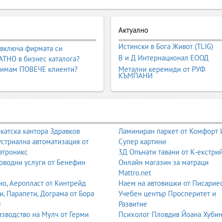
Актуално
Истински в Бога Живот (TLIG)
 включа фирмата си
В и Д Интернационал ЕООД
ТНО в бизнес каталога?
 имам ПОВЕЧЕ клиенти?
Метални керемиди от РУФ
КЪМПАНИ
катска кантора Здравков
Ламиниран паркет от Комфорт
стриална автоматизация от
Супер картини
атроникс
3Д Опънати тавани от К-екстри
оводни услуги от Бенефин
Онлайн магазин за матраци
Mattro.net
о, Аеропласт от Кинтрейд
Наем на автовишки от Писарие
и, Парапети, Дограма от Бора
Учебен център Просперитет и
0
Развитие
зводство на Мулч от Герми
Психолог Пловдив Йоана Хуби