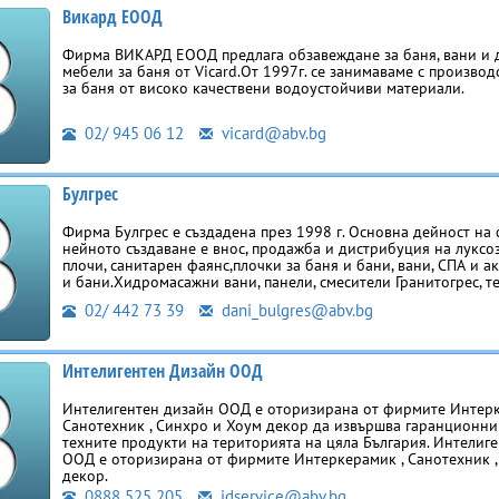
Викард ЕООД
Фирма ВИКАРД ЕООД предлага обзавеждане за баня, вани и 
мебели за баня от Vicard.От 1997г. се занимаваме с произво
за баня от високо качествени водоустойчиви материали.
02/ 945 06 12
vicard@abv.bg
Булгрес
Фирма Булгрес е създадена през 1998 г. Основна дейност на
нейното съз­даване е внос, продажба и дистрибуция на лукс
плочи, санитарен фаянс,плочки за баня и бани, вани, СПА и а
и бани.Хидромасажни вани, панели, смесители Гранитогрес, т
02/ 442 73 39
dani_bulgres@abv.bg
Интелигентен Дизайн ООД
Интелигентен дизайн ООД е оторизирана от фирмите Интерк
Санотехник , Синхро и Хоум декор да извършва гаранционн
техните продукти на територията на цяла България. Интелиг
ООД е оторизирана от фирмите Интеркерамик , Санотехник ,
декор.
0888 525 205
idservice@abv.bg