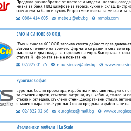
Предлага разнообразие от цветове и модели - колони, оглед
мивка за баня. ПВЦ шкафове за тераса, кухня и склад. Дистри
смесители за баня и кухня. Ретро смесителита за мивка и за 
0884 414 605
mebels@abv.bg
ramois.com
ЕМО И СИНОВЕ 60 ООД
"Емо и синове 60" ООД започва своята дейност през далечнат
Затова с течение на времето фирмата се разви и сега вече п
магазина и два склада за търговия на едро. Във връзка с това
статута й - фирмата вече е позната на
02/925 01 75
emo_sinove@abv.bg
www.emo-sin
Еуроглас София
Еуроглас София проектира, изработва и доставя модули от с
за стъклени врати, стъклени витрини, душ кабини, стъклени п
стъкла и огледала, стъклени стени, декоративни стъкла, автом
стъклени парапети. Еуроглас София предлага изработване на
02/ 822 02 66
euroglass@mail.bg
www.euroglas
Италиански мебели I La Scala