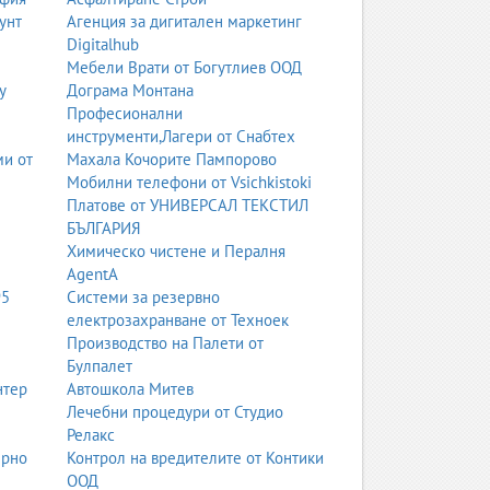
унт
Агенция за дигитален маркетинг
Digitalhub
Мебели Врати от Богутлиев ООД
у
Дограма Монтана
Професионални
инструменти,Лагери от Снабтех
ми от
Махала Кочорите Пампорово
Мобилни телефони от Vsichkistoki
Платове от УНИВЕРСАЛ ТЕКСТИЛ
БЪЛГАРИЯ
Химическо чистене и Пералня
AgentA
95
Системи за резервно
електрозахранване от Техноек
Производство на Палети от
Булпалет
нтер
Автошкола Митев
Лечебни процедури от Студио
Релакс
ерно
Контрол на вредителите от Контики
ООД