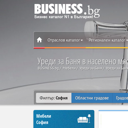
Отраслов каталог
Регионален каталог
Уреди за Баня в населено мя
BUSINESS.bg
Мебели
Уреди за Баня
Уреди за Бан
Филтър:
София
Областни градове
Градо
Мебели
София