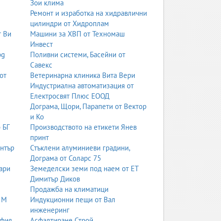
Зои клима
Ремонт и изработка на хидравлични
цилиндри от Хидроплам
т Ви
Машини за ХВП от Техномаш
Инвест
bg
Поливни системи, Басейни от
Савекс
от
Ветеринарна клиника Вита Вери
Индустриална автоматизация от
Електросвят Плюс ЕООД
Дограма, Щори, Парапети от Вектор
и Ко
 БГ
Производството на етикети Янев
принт
ентър
Стъклени алуминиеви градини,
Дограма от Соларс 75
ари
Земеделски земи под наем от ЕТ
Димитър Диков
Продажба на климатици
 М
Индукционни пещи от Вал
инженеринг
офия
Асфалтиране Строй