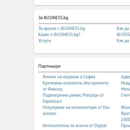
За BUSINESS.bg
За връзка с BUSINESS.bg
Как да
Какво е BUSINESS.bg?
БЕЗПЛА
Услуги
Как да
Партньори
Ремонт на перални в София
Адво
Крепежни елементи, Инструменти
Инду
от Фиксед
Мех
Подматрачни рамки, Матраци от
Счет
Европласт
Изкупуване на катализатори от Еко
Фоли
комерс
Врат
200
Интелигентни AI агенти от Digital
Прои