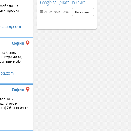
Google за цената на клика
 мебели на
ски проект
21-07-2026 10:38
Виж още..
calabg.com
София
 за баня,
на керамика,
аботваме 3D
ebg.com
София
ителни и
од. Внос и
 до ф26 и всички