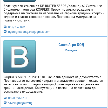
Зеленчукови семена от DE RUITER SEEDS /Холандия/. Системи за
биологичен контрол KOPPERT. Проектиране, изграждане и
поддръжка на системи за напояване на паркове, градини, спортни
терени и селско-стопански площи. Доставка на материали за
поливни системи.
032/232 003
hydrogrowbulgaria@gmail.com
Савел Агро ООД
Пловдив
Фирма "САВЕЛ - АГРО" ООД - Основна дейност на дружеството е:
Производство на сертифициран и стандартен овощен посадъчен
материал от листопадни култури, Проектиране и създаване на
трайни насаждения, Консултации в помощ на практиката до
встъпванe в плододаване.
0898 696 010
savelagro@abv.bg