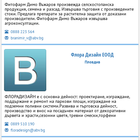
Фитофарм Димо Въжаров произвежда селскостопанска
продукция, семена и разсад. Извършва търговия с произведените
стоки. Предлага препарати за растителна защита от дoказани
производители. Фитофарм Димо Въжаров извършва
агроконсултации.
0888 223 564
branimir_v@abv.bg
Флора Дизайн ЕООД
Пловдив
ФЛОРАДИЗАЙН е с основна дейност: проектиране, изграждане,
поддържане и ремонт на паркови площи, изграждане на
подземни поливни системи.Развива и търговска дейност,
производство и внос на посадъчен материал от декоративни
дървета и храсти,сезонни цветя, тревни смески,торфени
0889 510 190
floradesign@abv.bg