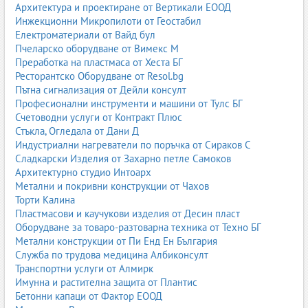
Архитектура и проектиране от Вертикали ЕООД
Инжекционни Микропилоти от Геостабил
Електроматериали от Вайд бул
Пчеларско оборудване от Вимекс М
Преработка на пластмаса от Хеста БГ
Ресторантско Оборудване от Resol.bg
Пътна сигнализация от Дейли консулт
Професионални инструменти и машини от Тулс БГ
Счетоводни услуги от Контракт Плюс
Стъкла, Огледала от Дани Д
Индустриални нагреватели по поръчка от Сираков С
Сладкарски Изделия от Захарно петле Самоков
Архитектурно студио Интоарх
Метални и покривни конструкции от Чахов
Торти Калина
Пластмасови и каучукови изделия от Десин пласт
Оборудване за товаро-разтоварна техника от Техно БГ
Метални конструкции от Пи Енд Ен България
Служба по трудова медицина Албиконсулт
Транспортни услуги от Алмирк
Имунна и растителна защита от Плантис
Бетонни капаци от Фактор ЕООД