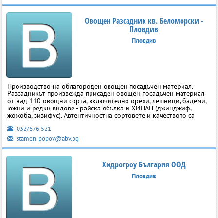
Овощен Разсадник кв. Беломорски -
Пловдив
Пловдив
Производство на облагороден овощен посадъчен материал.
Разсадникът произвежда присаден овощен посадъчен материал
от над 110 овощни сорта, включително орехи, лешници, бадеми,
южни и редки видове - райска ябълка и ХИНАП (джинджиф,
жожоба, зизифус). Автентичностна сортовете и качеството са
032/676 521
stamen_popov@abv.bg
Хидрогроу България ООД
Пловдив