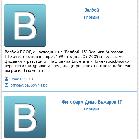
Велбой
Пловдив
Велбой ЕООД е наследник на "Велбой-13"-Величка Ангелова
ЕТ,която е основана през 1993 година. От 2009г.предлагаме
фиданки и разсади от Пауловния Елонгата и Томентоса.Високо
перспективни дръвчета,предлагащи решения на много наболели
въпроси. В момента
0888 698 010
office@paulownia.bg
Фитофарм Димо Въжаров ЕТ
Пловдив