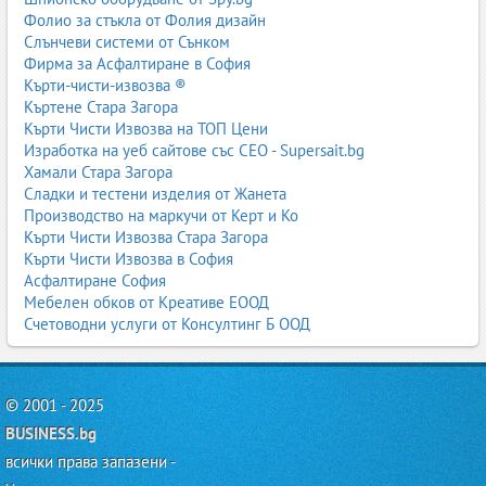
Фолио за стъкла от Фолия дизайн
Слънчеви системи от Сънком
Фирма за Асфалтиране в София
Кърти-чисти-извозва ®
Къртене Стара Загора
Кърти Чисти Извозва на ТОП Цени
Изработка на уеб сайтове със СЕО - Supersait.bg
Хамали Стара Загора
Сладки и тестени изделия от Жанета
Производство на маркучи от Керт и Ко
Кърти Чисти Извозва Стара Загора
Кърти Чисти Извозва в София
Асфалтиране София
Мебелен обков от Креативе ЕООД
Счетоводни услуги от Консултинг Б ООД
© 2001 - 2025
BUSINESS.bg
всички права запазени -