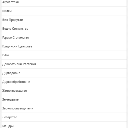
Агроаптеки
Билки
Био Продукти
Водно Стопанство
Горско Стопанство
Градински Центрове
Гъби
Декоративни Растения
Дърводобив
Дървообработване
Животновъдство
Земеделие
Зърнопроизводители
Лозарство
Мандри