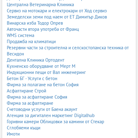
Централна Ветеринарна Клиника
Сервиз на мотокари и електрокари от Ход сервиз
Земеделски земи под наем от ЕТ Димитър Диков
Винарска изба Тодор Опрев
Авточасти втора употреба от Франц
WMS система
Продажба на климатици
Резервни части за строителна и селскостопанска техника от
Весидон
Дентална Клиника Ортодент
Кухненско оборудване от Мерт М
Индукционни пещи от Вал инженеринг
Бетон БГ - Услуги с бетон
Фирма за полагане на бетон София
Асфалтиране Строй
Фирма за асфалтиране София
Фирма за асфалтиране
Счетоводни услуги от Баена акаунт
Агенция за дигитален маркетинг Digitalhub
Горивни камери Облицовки за камини от Стекар
Сглобяеми къщи
Имоти