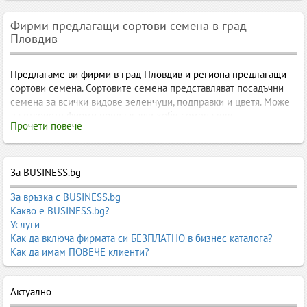
Фирми предлагащи сортови семена в град
Пловдив
Предлагаме ви фирми в град Пловдив и региона предлагащи
сортови семена. Сортовите семена представляват посадъчни
семена за всички видове зеленчуци, подправки и цветя. Може
да откриете фирми предлагащи хоби семена или
Прочети повече
професионални такива. Свържете се с конкретна фирма от град
Пловдив занимаваща се с продажба на сортови семена за да
разберете, кога и как бихте могли да закупите семената от
които имате нужда. Може да потърсите от тях оферта за цени
За BUSINESS.bg
на едро и дребно.
За връзка с BUSINESS.bg
Бадеми посадъчен материал
,
Картофи за семе
,
Картофи
Какво е BUSINESS.bg?
посадъчен материал
,
Лозов материал
,
Лозов посадъчен
Услуги
материал
,
Луковици (цветя)
,
Люцерново семе
,
Мурсалски чай
Как да включа фирмата си БЕЗПЛАТНО в бизнес каталога?
семена
,
Овощни дървета
,
Посадъчен материал от лавандула
,
Как да имам ПОВЕЧЕ клиенти?
Рицин
,
Рози
,
Семена
,
Семена за домати
,
Семена за зеленчуци
,
Семена за кълнове
,
Семена за посев
,
Семена за трева
,
Актуално
Семена Картофи
,
Сладка царевица семена
,
Сортови семена
,
Сусамово семе
,
Фуражи за Пуйки
,
Ягоди посадъчен материал