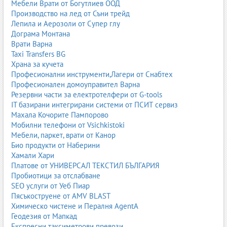
Мебели Врати от Богутлиев ООД
Производство на лед от Съни трейд
Лепила и Аерозоли от Супер глу
Дограма Монтана
Врати Варна
Taxi Transfers BG
Храна за кучета
Професионални инструменти,Лагери от Снабтех
Професионален домоуправител Варна
Резервни части за електротелфери от G-tools
IT базирани интегрирани системи от ПСИТ сервиз
Махала Кочорите Пампорово
Мобилни телефони от Vsichkistoki
Мебели, паркет, врати от Канор
Био продукти от Наберини
Хамали Хари
Платове от УНИВЕРСАЛ ТЕКСТИЛ БЪЛГАРИЯ
Пробиотици за отслабване
SEO услуги от Уеб Пиар
Пясъкоструене от AMV BLAST
Химическо чистене и Пералня AgentA
Геодезия от Мапкад
Експресни таксиметрови превози