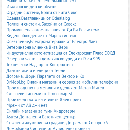
Машини за ХВП от Техномаш Инвест
Италиански детски обувки
Оградни системи, Врати от Ейти Сикс
Одеяла,Възглавници от Odeala.bg
Поливни системи, Басейни от Савекс
Промишлена автоматизация от Ди Би Ес системс
Видеонаблюдение от Марев системс
Осветление,Електроматериали от Електро Лайт
Ветеринарна клиника Вита Вери
Индустриална автоматизация от Електросвят Плюс ЕООД
Резервни части за домакински уреди от Роси 995
Технически Надзор от Контролтест
Дамски якета и елеци от Геони
Дограма, Щори, Парапети от Вектор и Ко
DrMobi.bg Онлайн магазин и сервиз за мобилни телефони
Производство на метални изделия от Метал Митев
Слънчеви системи от Про солар БГ
Производството на етикети Янев принт
Мрежи от Ай джи нет
Онлайн магазин за гуми Хидротерм
Astrea Дентален и Естетичен център
Стъклени алуминиеви градини, Дограма от Соларс 75
Домофонни Системи от Аудио електроника