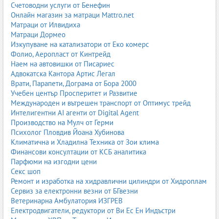
Счетоводни услуги от Бенефин
Онлайн магазин за матраци Mattro.net
Матраци от Илвидиха
Матраци Дормео
Изкупуване на катализатори от Еко комерс
Фолио, Аеропласт от Кинтрейд
Наем на автовишки от Писариес
Адвокатска Кантора Артис Легал
Врати, Парапети, Дограма от Бора 2000
Учебен център Просперитет и Развитие
Международен и вътрешен транспорт от Оптимус трейд
Интелигентни AI агенти от Digital Agent
Производство на Мулч от Герми
Психолог Пловдив Йоана Хубинова
Климатична и Хладилна Техника от Зои клима
Финансови консултации от КСБ аналитика
Парфюми на изгодни цени
Секс шоп
Ремонт и изработка на хидравлични цилиндри от Хидроплам
Сервиз за електронни везни от БГвезни
Ветеринарна Амбулатория ИЗГРЕВ
Електродвигатели, редуктори от Ви Ес Ен Индъстри