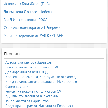
Истински в Бога Живот (TLIG)
Диамантени Дискове - Нобела
В и Д Интернационал ЕООД
Слънчеви колектори от А1 Енерджи
Метални керемиди от РУФ КЪМПАНИ
Партньори
Адвокатска кантора Здравков
Ламиниран паркет от Комфорт ИИ
Дезинфекция от Кен ЕООД
Крепежни елементи, Инструменти от Фиксед
Индустриална автоматизация от Мехатроникс
Супер картини
Ремонт на покриви от Ели строй 19
3Д Опънати тавани от К-екстрийм
Тонер касети от Варна Стор
Подматрачни рамки, Матраци от Европласт