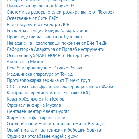
Пътнически превози от Марио 95
Системи за резервно електрозахранване от Техноек
Осветление от Сити Лайт
Електроуслуги от Електро ЛСВ
Рекламна агенция Имидж Адвъртайзинг
Производство на Палети от Булпалет
Нанасяне на незалепващи покрития от Ейч Пи Ди
Лабораторна Апаратура от Пролаб инструменти
Осветление, SMART HOME от Интер Пауър
Автошкола Митев
Лечебни процедури от Студио Релакс
Медицинска апаратура от Томед
Противопожарна техника от Тимекс груп
CNC струговане,фрезоване,лазерно рязане от Фабко
Контрол на вредителите от Контики ООД
Ковано Желязо от Тан Колов
Строителна фирма Мусала
Дентален център Адент Бургас
Фирма за асфалтиране Лори
Озеленяване и Напоителни системи от Велида 1
Онлайн магазин за тениски и бебешки бодита
Студио за отслабване Angelic glow