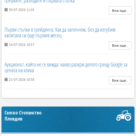
грешките, разходите и първата стъпка
30-07-2026 11:03
Виж още..
Първи стъпки в трейдинга: Как да започнем, без да изгубим
капитала си още първия месец
24-07-2026 10:57
Виж още..
Аукционът, който не се вижда: какво разкри делото срещу Google за
цената на клика
21-07-2026 10:38
Виж още..
Селско Стопанство
Пловдив