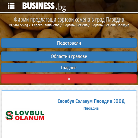
Фирми предлагащи сортови семена в град Пловдив
BUSINESS.bg
Селско Стопанство
Сортови Семена
Сортови Семена Пловдив
Подотрасли
Областни градове
Градове
×
Словбул Соланум Пловдив ЕООД
Пловдив