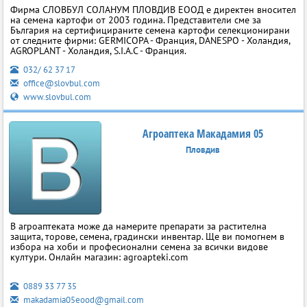
Фирма СЛОВБУЛ СОЛАНУМ ПЛОВДИВ ЕООД е директен вносител
на семена картофи от 2003 година. Представители сме за
България на сертифицираните семена картофи селекционирани
от следните фирми: GERMICOPA - Франция, DANESPO - Холандия,
AGROPLANT - Холандия, S.I.A.C - Франция.
032/ 62 37 17
office@slovbul.com
www.slovbul.com
Агроаптека Макадамия 05
Пловдив
В агроаптеката може да намерите препарати за растителна
защита, торове, семена, градински инвентар. Ще ви помогнем в
избора на хоби и професионални семена за всички видове
култури. Онлайн магазин: agroapteki.com
0889 33 77 35
makadamia05eood@gmail.com