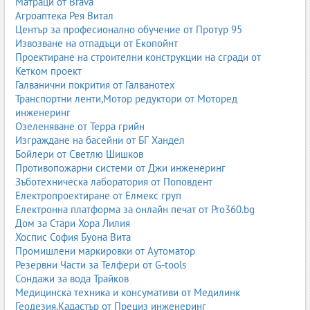
Матраци от Brava
Агроаптека Рея Витал
Център за професионално обучение от Протур 95
Извозване на отпадъци от Екопойнт
Проектиране на строителни конструкции на сгради от
Кетком проект
Галванични покрития от Галванотех
Транспортни ленти,Мотор редуктори от Моторед
инженеринг
Озеленяване от Терра грийн
Изграждане на басейни от БГ Хандел
Бойлери от Светлю Шишков
Противопожарни системи от Джи инженеринг
Зъботехническа лаборатория от Поповдент
Електропроектиране от Елмекс груп
Електронна платформа за онлайн печат от Pro360.bg
Дом за Стари Хора Лилия
Хоспис София Буона Вита
Промишлени маркировки от Аутоматор
Резервни Части за Телфери от G-tools
Сондажи за вода Трайков
Медицинска техника и консумативи от Медилинк
Геодезия,Кадастър от Прециз инженеринг