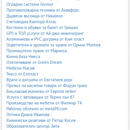
Оградни системи Геопол
Противопожарна техника от Аквафорс
Дървени въглища от Никимол
Счетоводна Кантора Атлас
Костюми и обувки за балет от Гришко
GPS и ТОЛ услуги от Ай джи инженеринг
Алуминиева и PVC дограма от Ким пласт
Оцветители и аромати за храни от Орион Матеев
Промишлено пране от Маркиза
Конна база Ниеса
Озеленяване от Green Dream
Мебели Масив
Тиксо от Елпласт
Врати и дограма от Евстатиев дорс
Превоз на насипни товари от Форум транс
Бои,лакове,мазилки от Европа пейнт
Услуги с автовишки от Термо лъч 87
Производство на мебели от Филмар 74
Работно облекло от mela99.com
Оптика Диана Иванова
Химически реактиви от Петър Косев
Образователен център Зита