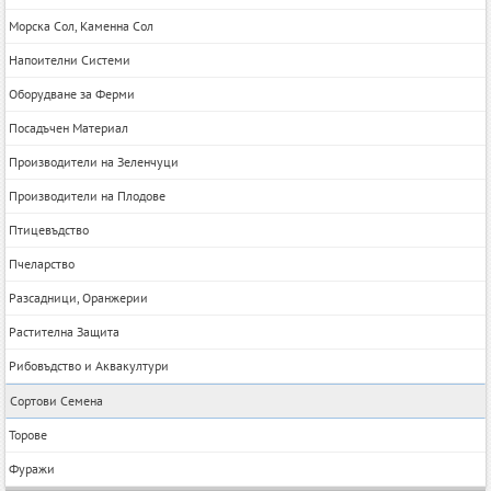
Морска Сол, Каменна Сол
Напоителни Системи
Оборудване за Ферми
Посадъчен Материал
Производители на Зеленчуци
Производители на Плодове
Птицевъдство
Пчеларство
Разсадници, Оранжерии
Растителна Защита
Рибовъдство и Аквакултури
Сортови Семена
Торове
Фуражи