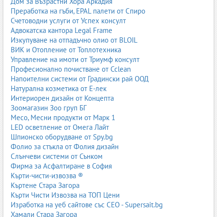
Дом за Възрастни Хора Аркадия
Преработка на гъби, EPAL палети от Спиро
Счетоводни услуги от Успех консулт
Адвокатска кантора Legal Frame
Изкупуване на отпадъчно олио от BLOIL
ВИК и Отопление от Топлотехника
Управление на имоти от Триумф консулт
Професионално почистване от Cclean
Напоителни системи от Градински рай ООД
Натурална козметика от Е-лек
Интериорен дизайн от Концепта
Зоомагазин Зоо груп БГ
Месо, Месни продукти от Марк 1
LED осветление от Омега Лайт
Шпионско оборудване от Spy.bg
Фолио за стъкла от Фолия дизайн
Слънчеви системи от Сънком
Фирма за Асфалтиране в София
Кърти-чисти-извозва ®
Къртене Стара Загора
Кърти Чисти Извозва на ТОП Цени
Изработка на уеб сайтове със СЕО - Supersait.bg
Хамали Стара Загора