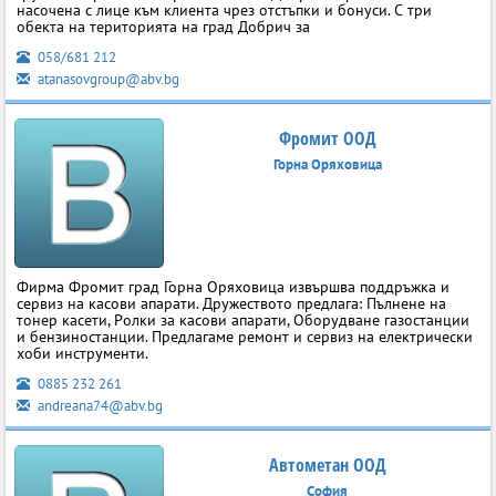
насочена с лице към клиента чрез отстъпки и бонуси. С три
обекта на територията на град Добрич за
058/681 212
atanasovgroup@abv.bg
Фромит ООД
Горна Оряховица
Фирма Фромит град Горна Оряховица извършва поддръжка и
сервиз на касови апарати. Дружеството предлага: Пълнене на
тонер касети, Ролки за касови апарати, Оборудване газостанции
и бензиностанции. Предлагаме ремонт и сервиз на електрически
хоби инструменти.
0885 232 261
andreana74@abv.bg
Автометан ООД
София