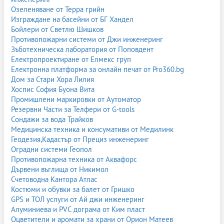
Озеленяване от Терра грийн
Изграждане на басейни от БГ Хандел
Бойлери от Светлю Шишков
Противопожарни системи от Джи инженеринг
Зъботехническа лаборатория от Поповдент
Електропроектиране от Елмекс груп
Електронна платформа за онлайн печат от Pro360.bg
Дом за Стари Хора Лилия
Хоспис София Буона Вита
Промишлени маркировки от Аутоматор
Резервни Части за Телфери от G-tools
Сондажи за вода Трайков
Медицинска техника и консумативи от Медилинк
Геодезия,Кадастър от Прециз инженеринг
Оградни системи Геопол
Противопожарна техника от Аквафорс
Дървени въглища от Никимол
Счетоводна Кантора Атлас
Костюми и обувки за балет от Гришко
GPS и ТОЛ услуги от Ай джи инженеринг
Алуминиева и PVC дограма от Ким пласт
Оцветители и аромати за храни от Орион Матеев