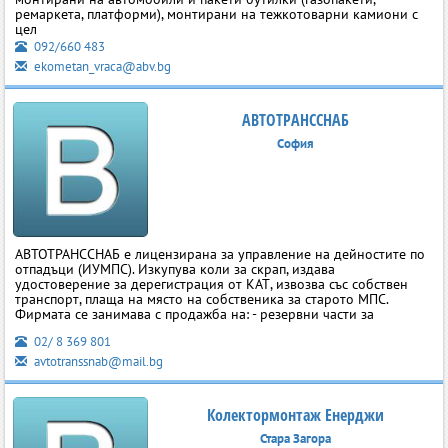
ремаркета, платформи), монтирани на тежкотоварни камиони с
цел
092/660 483
ekometan_vraca@abv.bg
АВТОТРАНССНАБ
София
АВТОТРАНССНАБ е лицензирана за управление на дейностите по
отпадъци (ИУМПС). Изкупува коли за скрап, издава
удостоверение за дерегистрация от КАТ, извозва със собствен
транспорт, плаща на място на собственика за старото МПС.
Фирмата се занимава с продажба на: - резервни части за
02/ 8 369 801
avtotranssnab@mail.bg
Колектормонтаж Енерджи
Стара Загора