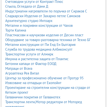
Счетоводни услуги от Контракт Плюс
Стъкла, Огледала от Дани Д
Индустриални нагреватели по поръчка от Сираков С
Сладкарски Изделия от Захарно петле Самоков
Архитектурно студио Интоарх
Метални и покривни конструкции от Чахов
Торти Калина
Пластмасови и каучукови изделия от Десин пласт
Оборудване за товаро-разтоварна техника от Техно БГ
Метални конструкции от Пи Енд Ен България
Служба по трудова медицина Албиконсулт
Транспортни услуги от Алмирк
Имунна и растителна защита от Плантис
Бетонни капаци от Фактор ЕООД
Матраци от Brava
Агроаптека Рея Витал
Център за професионално обучение от Протур 95
Извозване на отпадъци от Екопойнт
Проектиране на строителни конструкции на сгради от
Кетком проект
Галванични покрития от Галванотех
Транспортни ленти,Мотор редуктори от Моторед
инженеринг