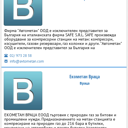
Фирма "Автометан" ООД е изключителен представител за
България на италианската фирма SAFE S.R.L. SAFE произвежда
оборудване за компресорни станции на метан: компресори,
изсушители, газови резервоари, газ колонки и други. "Автометан"
ООД е изключителен представител за България на
02/ 973 28 38
info@avtometan.com
Екометан Враца
Враца
ЕКОМЕТАН ВРАЦА ЕООД търговия с природен газ за битови и
промишлени нужди. Предназначението на метан-станцията е
компресиране на природен газ до 216 бара в бутилки,
монтирани на автомобили и пакети бутилки (газопакети,