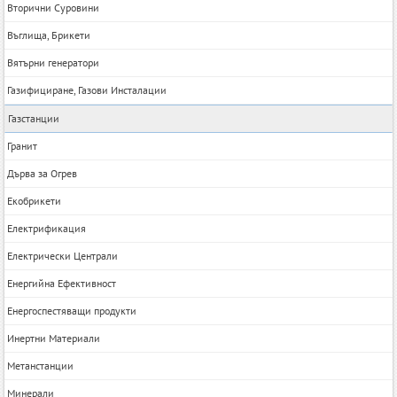
Вторични Суровини
Въглища, Брикети
Вятърни генератори
Газифициране, Газови Инсталации
Газстанции
Гранит
Дърва за Огрев
Екобрикети
Електрификация
Електрически Централи
Енергийна Ефективност
Енергоспестяващи продукти
Инертни Материали
Метанстанции
Минерали