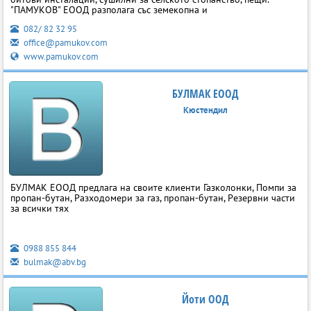
"ПАМУКОВ" ЕООД разполага със земекопна и
082/ 82 32 95
office@pamukov.com
www.pamukov.com
БУЛМАК ЕООД
Кюстендил
БУЛМАК ЕООД предлага на своите клиенти Газколонки, Помпи за
пропан-бутан, Разходомери за газ, пропан-бутан, Резервни части
за всички тях
0988 855 844
bulmak@abv.bg
Йоти ООД