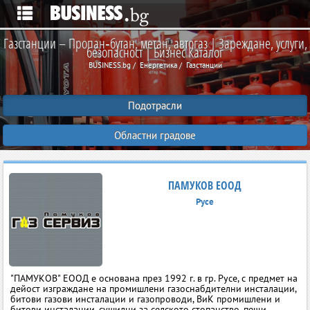
Газстанции – Пропан‑бутан, метан, автогаз | Зареждане, услуги,
безопасност | Бизнес Каталог
BUSINESS.bg
Енергетика
Газстанции
Подотрасли
Областни градове
ПАМУКОВ ЕООД
Русе
"ПАМУКОВ" ЕООД е основана през 1992 г. в гр. Русе, с предмет на
дейост изграждане на промишлени газоснабдителни инсталации,
битови газови инсталации и газопроводи, ВиК промишлени и
битови инсталации, сушилни за селското стопанство, пещи.