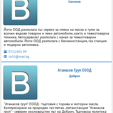
Самоков
Йоти ООД разполага със сервиз за смяна на масла и гуми за
всички видове товарни и леки автомобили, както и тежкотоварна
техника. Автосервизът разполага с канал за тежкотоварни
автомобили. Йоти ООД разполага с бензиностанция, газ станция
и модерна автомивка.
0722/601 89
liv55@mail.bg
Атанасов Груп ЕООД
Добрич
"Атанасов груп" ЕООД - търговия с горива и моторни масла.
Компресиране на природен газ-метан ,метанстанция "Атанасов
груп" - северен околовръстен път на Добрич. Търговска политика