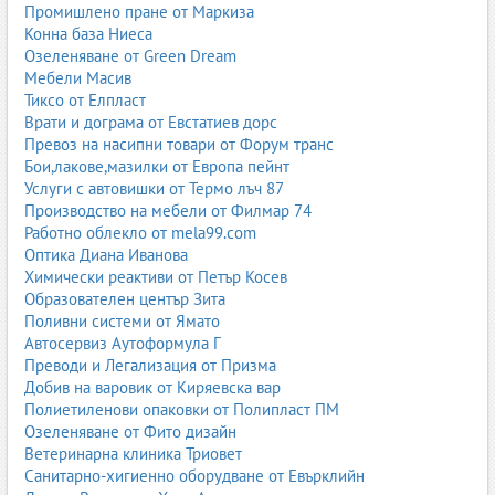
Промишлено пране от Маркиза
Конна база Ниеса
Озеленяване от Green Dream
Мебели Масив
Тиксо от Елпласт
Врати и дограма от Евстатиев дорс
Превоз на насипни товари от Форум транс
Бои,лакове,мазилки от Европа пейнт
Услуги с автовишки от Термо лъч 87
Производство на мебели от Филмар 74
Работно облекло от mela99.com
Оптика Диана Иванова
Химически реактиви от Петър Косев
Образователен център Зита
Поливни системи от Ямато
Автосервиз Аутоформула Г
Преводи и Легализация от Призма
Добив на варовик от Киряевска вар
Полиетиленови опаковки от Полипласт ПМ
Озеленяване от Фито дизайн
Ветеринарна клиника Триовет
Санитарно-хигиенно оборудване от Евърклийн