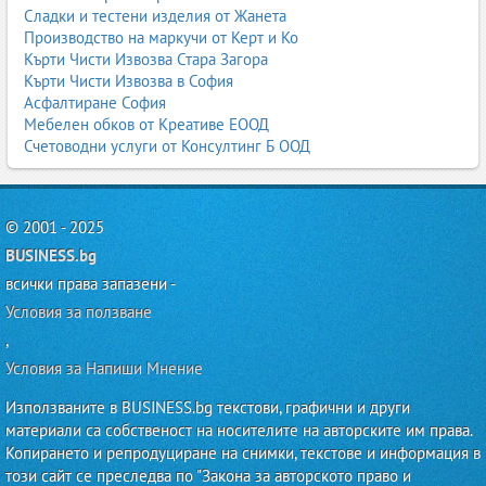
Сладки и тестени изделия от Жанета
Производство на маркучи от Керт и Ко
Кърти Чисти Извозва Стара Загора
Кърти Чисти Извозва в София
Асфалтиране София
Мебелен обков от Креативе ЕООД
Счетоводни услуги от Консултинг Б ООД
© 2001 - 2025
BUSINESS.bg
всички права запазени -
Условия за ползване
,
Условия за Напиши Мнение
Използваните в BUSINESS.bg текстови, графични и други
материали са собственост на носителите на авторските им права.
Копирането и репродуциране на снимки, текстове и информация в
този сайт се преследва по "Закона за авторското право и