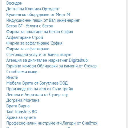
Весидон
като екологично чисто гориво. Метанстанциите разполагат с
Дентална Клиника Ортодент
компресори, системи за високо налягане и специализирани
Кухненско оборудване от Мерт М
колонки за зареждане.
Индукционни пещи от Вал инженеринг
3. Газстанции за автогаз
Бетон БГ - Услуги с бетон
Фирма за полагане на бетон София
Автогазът включва LPG и CNG, в зависимост от оборудването и
Асфалтиране Строй
инфраструктурата.
Фирма за асфалтиране София
Фирма за асфалтиране
4. Комбинирани газстанции
Счетоводни услуги от Баена акаунт
Предлагат повече от един вид газово гориво.
Агенция за дигитален маркетинг Digitalhub
Горивни камери Облицовки за камини от Стекар
Безопасност и стандарти
Сглобяеми къщи
Имоти
Газстанциите работят по строги правила за безопасност,
Мебели Врати от Богутлиев ООД
включително:
Производство на лед от Съни трейд
автоматични системи за изключване;
Лепила и Аерозоли от Супер глу
детектори за течове;
Дограма Монтана
вентилационни системи;
Врати Варна
предпазни клапани;
Taxi Transfers BG
сертифицирани резервоари;
Храна за кучета
периодични проверки;
Професионални инструменти,Лагери от Снабтех
квалифициран персонал.