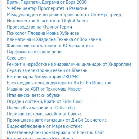
Врати, Парапети, Дограма от Бора 2000
Съвременните газови уредби – работа на двигателя като
Учебен център Просперитет и Развитие
на бензин
Международен и вътрешен транспорт от Оптимус трейд
Днешните газови системи са на изключително високо
Интелигентни AI агенти от Digital Agent
технологично ниво. Марки като
Lovato, Prins, Zavoli
и други
Производство на Мулч от Герми
предлагат газови уредби от последно поколение, които
Психолог Пловдив Йоана Хубинова
осигуряват работа на двигателя
идентична на бензиновата
.
Климатична и Хладилна Техника от Зои клима
Благодарение на прецизни инжектори, електронни блокове за
Финансови консултации от КСБ аналитика
управление и адаптивни карти, двигателят запазва:
Парфюми на изгодни цени
Секс шоп
мощността
;
Ремонт и изработка на хидравлични цилиндри от Хидроплам
еластичността
;
Сервиз за електронни везни от БГвезни
динамиката
;
Ветеринарна Амбулатория ИЗГРЕВ
ниските вибрации
;
Електродвигатели, редуктори от Ви Ес Ен Индъстри
дългия живот
.
Машини за ХВП от Техномаш Инвест
Италиански детски обувки
Автомобили, произведени да работят само на газ
Оградни системи, Врати от Ейти Сикс
На пазара вече има и
южнокорейски автомобили, фабрично
Одеяла,Възглавници от Odeala.bg
произведени да работят само на газ
. Те използват бутилки под
Поливни системи, Басейни от Савекс
високо налягане, пълни със
втечнен пропан-бутан
, и са
Промишлена автоматизация от Ди Би Ес системс
проектирани така, че двигателят да работи на газ
едно към
Видеонаблюдение от Марев системс
едно като на бензин
.
Осветление,Електроматериали от Електро Лайт
Ветеринарна клиника Вита Вери