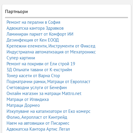
динамично, като се внедряват нови технологии, подобрени
Партньори
системи за компресиране и съхранение на газ, както и
интелигентни решения за управление на процесите.
Ремонт на перални в София
Защо газовите горива са по-евтини – реални технически
Адвокатска кантора Здравков
причини
Ламиниран паркет от Комфорт ИИ
Дезинфекция от Кен ЕООД
Цената на пропан-бутана и метана е значително по-ниска от
Крепежни елементи, Инструменти от Фиксед
тази на бензина и дизела поради една фундаментална
Индустриална автоматизация от Мехатроникс
причина: газът е
страничен, отпадъчен продукт
от
Супер картини
производството на течни горива. При рафинирането на нефт за
Ремонт на покриви от Ели строй 19
получаване на бензин и дизел се отделят големи количества
3Д Опънати тавани от К-екстрийм
газови фракции, които след пречистване се използват като
Тонер касети от Варна Стор
автомобилно гориво.
Подматрачни рамки, Матраци от Европласт
Счетоводни услуги от Бенефин
Това прави пропан-бутана и метана
естествено по-евтини
,
Онлайн магазин за матраци Mattro.net
защото тяхната себестойност е по-ниска, а производството им
Матраци от Илвидиха
не изисква допълнителни сложни процеси. Затова цената на
Матраци Дормео
газовите горива е:
Изкупуване на катализатори от Еко комерс
около два пъти по-ниска от бензина
;
Фолио, Аеропласт от Кинтрейд
значително по-ниска от дизела
;
Наем на автовишки от Писариес
по-стабилна във времето.
Адвокатска Кантора Артис Легал