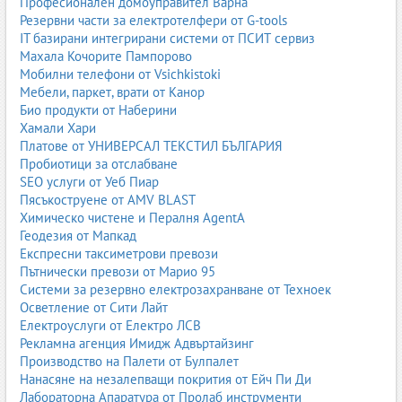
Професионален домоуправител Варна
Резервни части за електротелфери от G-tools
Услуги, предлагани от газстанциите
IT базирани интегрирани системи от ПСИТ сервиз
проверка на газови уредби;
Махала Кочорите Пампорово
диагностика;
Мобилни телефони от Vsichkistoki
сервиз;
Мебели, паркет, врати от Канор
продажба на компоненти;
Био продукти от Наберини
издаване на протоколи;
Хамали Хари
24/7 обслужване.
Платове от УНИВЕРСАЛ ТЕКСТИЛ БЪЛГАРИЯ
Екологични предимства
Пробиотици за отслабване
SEO услуги от Уеб Пиар
ниски емисии;
Пясъкоструене от AMV BLAST
по-малко фини прахови частици;
Химическо чистене и Пералня AgentA
по-нисък шум;
Геодезия от Мапкад
по-чисто горене.
Експресни таксиметрови превози
Развитие на сектора
Пътнически превози от Марио 95
нарастващо търсене;
Системи за резервно електрозахранване от Техноек
европейски зелени политики;
Осветление от Сити Лайт
инвестиции в инфраструктура;
Електроуслуги от Електро ЛСВ
технологични иновации.
Рекламна агенция Имидж Адвъртайзинг
Производство на Палети от Булпалет
Заключение
Нанасяне на незалепващи покрития от Ейч Пи Ди
Газстанциите са важна част от енергийната и транспортната
Лабораторна Апаратура от Пролаб инструменти