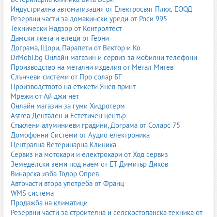
Тези автомобили доказват, че газовото гориво не е компромис,
Индустриална автоматизация от Електросвят Плюс ЕООД
а
пълноценна алтернатива
на традиционните течни горива,
Резервни части за домакински уреди от Роси 995
осигуряваща:
Технически Надзор от Контролтест
Дамски якета и елеци от Геони
висока мощност;
Дограма, Щори, Парапети от Вектор и Ко
ниски разходи;
DrMobi.bg Онлайн магазин и сервиз за мобилни телефони
екологичност;
Производство на метални изделия от Метал Митев
дълъг живот на двигателя;
Слънчеви системи от Про солар БГ
по-ниски емисии и по-чисто горене.
Производството на етикети Янев принт
Видове газстанции
Мрежи от Ай джи нет
Онлайн магазин за гуми Хидротерм
Газстанциите могат да бъдат класифицирани според вида на
Astrea Дентален и Естетичен център
горивото, което предлагат:
Стъклени алуминиеви градини, Дограма от Соларс 75
1. Газстанции за пропан-бутан (LPG)
Домофонни Системи от Аудио електроника
Централна Ветеринарна Клиника
Пропан-бутанът е едно от най-разпространените автомобилни
Сервиз на мотокари и електрокари от Ход сервиз
горива в България. Газстанциите за LPG са оборудвани със
Земеделски земи под наем от ЕТ Димитър Диков
специализирани резервоари, помпи, дозиращи системи и
Винарска изба Тодор Опрев
системи за безопасност.
Авточасти втора употреба от Франц
WMS система
2. Метанстанции (CNG)
Продажба на климатици
Резервни части за строителна и селскостопанска техника от
Метанът (CNG) е компресиран природен газ, който се използва