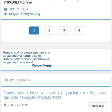
УПРАВЛЕНИЕ" към
0893 71 63 21
elkaprin_1990@abv.bg
1
2
3
4
Последни новини
AI внедряване за бизнеса – разговор с Тодор Терзиев от Zenterra за
грешките, разходите и първата стъпка
30-07-2026 11:03
Виж още..