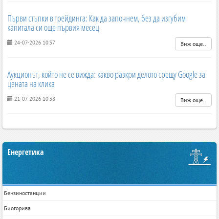
Първи стъпки в трейдинга: Как да започнем, без да изгубим
капитала си още първия месец
24-07-2026 10:57
Виж още..
Аукционът, който не се вижда: какво разкри делото срещу Google за
цената на клика
21-07-2026 10:38
Виж още..
Енергетика
Бензиностанции
Биогорива