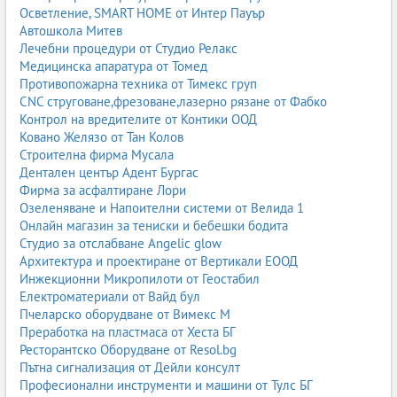
система на България. Те осигуряват достъпни, екологични и
Осветление, SMART HOME от Интер Пауър
ефективни горива, като поддържат високи стандарти за
Автошкола Митев
безопасност и качество. Секторът продължава да се развива и
Лечебни процедури от Студио Релакс
да внедрява нови технологии.
Медицинска апаратура от Томед
Противопожарна техника от Тимекс груп
Газови Инсталации
,
Оборудване за газстанции
CNC струговане,фрезоване,лазерно рязане от Фабко
Контрол на вредителите от Контики ООД
Ковано Желязо от Тан Колов
Строителна фирма Мусала
Дентален център Адент Бургас
Фирма за асфалтиране Лори
Озеленяване и Напоителни системи от Велида 1
Онлайн магазин за тениски и бебешки бодита
Студио за отслабване Angelic glow
Архитектура и проектиране от Вертикали ЕООД
Инжекционни Микропилоти от Геостабил
Електроматериали от Вайд бул
Пчеларско оборудване от Вимекс М
Преработка на пластмаса от Хеста БГ
Ресторантско Оборудване от Resol.bg
Пътна сигнализация от Дейли консулт
Професионални инструменти и машини от Тулс БГ