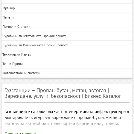
Мрамор
Пелети
Помпени Станции
Суровини за Текстилната Промишленост
Суровини за Химическата Промишленост
Технически Камък
Течни Горива
Фотоволтаични системи
Газстанции – Пропан‑бутан, метан, автогаз |
Зареждане, услуги, безопасност | Бизнес Каталог
Газстанциите са ключова част от енергийната инфраструктура в
България. Те осигуряват зареждане с пропан‑бутан, метан и
автогаз за автомобили, транспортни фирми и индустрията.
Съвременните газстанции предлагат високи стандарти за
Прочети повече