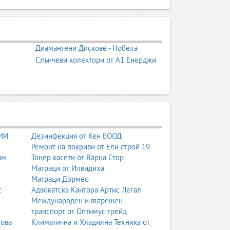
а, обучение, социализация и подготовка за
то същевременно получават спокойна, защитена
Диамантени Дискове - Нобела
Слънчеви колектори от А1 Енерджи
сък със занимални по градове.
 и подкрепа в малки групи. Тя е междинен етап
 ИИ
Дезинфекция от Кен ЕООД
Ремонт на покриви от Ели строй 19
йм
Тонер касети от Варна Стор
Матраци от Илвидиха
Матраци Дормео
с
Адвокатска Кантора Артис Легал
Международен и вътрешен
транспорт от Оптимус трейд
нова
Климатична и Хладилна Техника от