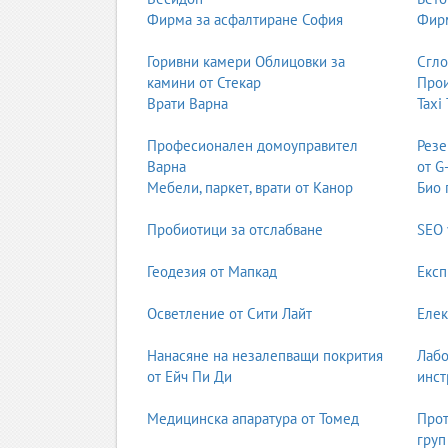
STEM занимални
Фирма за асфалтиране София
Фирм
Горивни камери Облицовки за
Сгл
3. Програми и методи на работа
камини от Стекар
Прои
Игрово обучение
– основен метод за ран
Врати Варна
Taxi
Монтесори подход
Сензорни занимания
Професионален домоуправител
Резе
Творчески дейности
– рисуване, музика,
Варна
от G
Развитие на речта
– приказки, ролеви игр
Мебели, паркет, врати от Канор
Био 
Двигателни игри
– координация, баланс,
Пробиотици за отслабване
SEO 
4. Какво развива занималнята?
Геодезия от Мапкад
Експ
Социални умения
– общуване, споделяне,
Емоционална интелигентност
Осветление от Сити Лайт
Елек
Фина и груба моторика
Концентрация и внимание
Нанасяне на незалепващи покрития
Лабо
Креативност и въображение
от Ейч Пи Ди
инст
Първи образователни навици
Медицинска апаратура от Томед
Прот
груп
5. Предимства на занималните