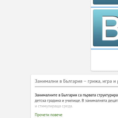
Занимални в България – грижа, игра и
Занималните в България са първата структуриран
детска градина и училище. В занималнята децат
и стимулираща среда.
Занимални в България – гриж
Прочети повече