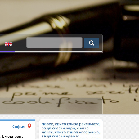
София
я. Ежедневна