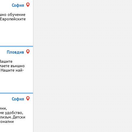
София
ишно обучение
с Европейските
Пловдив
 Вашите
елаете външно
. Нашите най-
София
ини,
ме удобство,
лизъм. Детски
ионални