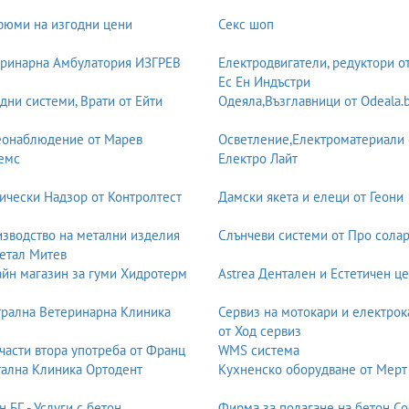
юми на изгодни цени
Секс шоп
рограмата и целите.
4 години)
ринарна Амбулатория ИЗГРЕВ
Електродвигатели, редуктори о
Ес Ен Индъстри
дни системи, Врати от Ейти
Одеяла,Възглавници от Odeala.
еонаблюдение от Марев
Осветление,Електроматериали 
емс
Електро Лайт
ически Надзор от Контролтест
Дамски якета и елеци от Геони
зводство на метални изделия
Слънчеви системи от Про солар
етал Митев
йн магазин за гуми Хидротерм
Astrea Дентален и Естетичен ц
рална Ветеринарна Клиника
Сервиз на мотокари и електрок
от Ход сервиз
части втора употреба от Франц
WMS система
ална Клиника Ортодент
Кухненско оборудване от Мерт
н БГ - Услуги с бетон
Фирма за полагане на бетон С