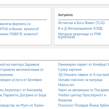
а образователна среда за деца в ранна възраст. Те осигуряват гриж
Актуално
а развиват умения чрез игра, творчество, движение и общуване, ка
Истински в Бога Живот (TLIG)
 включа фирмата си
В и Д Интернационал ЕООД
лни, програмите, методите на работа, предимствата за детето и спи
ТНО в бизнес каталога?
 имам ПОВЕЧЕ клиенти?
Метални керемиди от РУФ
КЪМПАНИ
а деца от 2 до 7 години, която предлага занимания, игри, обучение
 училището.
катска кантора Здравков
Ламиниран паркет от Комфорт
стриална автоматизация от
Супер картини
атроникс
3Д Опънати тавани от К-екстри
оводни услуги от Бенефин
Онлайн магазин за матраци
Mattro.net
о, Аеропласт от Кинтрейд
Наем на автовишки от Писарие
и, Парапети, Дограма от Бора
Учебен център Просперитет и
0
Развитие
зводство на Мулч от Герми
Психолог Пловдив Йоана Хуби