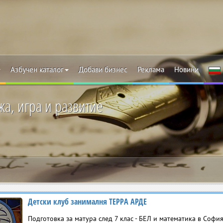
Азбучен каталог
Добави бизнес
Реклама
Новини
а, игра и развитие
Детски клуб занималня ТЕРРА АРДЕ
Подготовка за матура след 7 клас - БЕЛ и математика в Софи