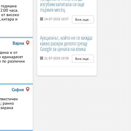
изгубим капитала си още
4 годишна
първия месец
2:00 часа.
 от високо
 китара и
24-07-2026 10:57
Виж още..
Аукционът, който не се вижда:
какво разкри делото срещу
Варна
Google за цената на клика
дина и от
о единадесет
21-07-2026 10:38
Виж още..
е по различни
София
гвистичен
к; ранно
изирана