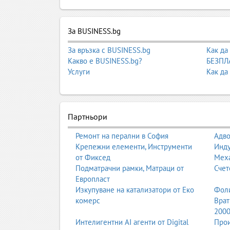
Занималните в България са първата структуриран
За BUSINESS.bg
детска градина и училище. В занималнята децат
и стимулираща среда.
За връзка с BUSINESS.bg
Как да
Тази пилар страница представя видовете занима
Какво е BUSINESS.bg?
БЕЗПЛА
Услуги
Как да
1. Какво представлява занималнята?
Занималнята е образователна и грижеща среда з
Партньори
между домашната среда и детската градина или
Ремонт на перални в София
Адво
Основни характеристики:
Крепежни елементи, Инструменти
Инду
Малки групи
и индивидуално внимание
от Фиксед
Мех
Игрови подход
към ученето
Подматрачни рамки, Матраци от
Счет
Развитие на социални умения
Европласт
Подготовка за детска градина и училище
Изкупуване на катализатори от Еко
Фоли
Безопасна и спокойна среда
комерс
Врат
200
Интелигентни AI агенти от Digital
Прои
2. Видове занимални в България