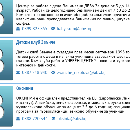
Център за работа с деца. Занимални ДЕВА За деца от 3 до 1
възраст. Работи се целогодишно без почивен ден от 7:30 до 2
Компетентна помощ по всички общообразователни предмети
квалифицирани преподаватели. Занимания по пиано, цигулка,
солфеж
0899 827 855
kally_sum@abv.bg
Детски клуб Звънче
Детски клуб Звънче е създаден през месец септември 1998 го
тогава работи с деца в начална училищна възраст - от шест д
години. Към клуба работи УЧЕБЕН ЦЕНТЪР – школи и курсов
интереси и дейности.
0887 248 940
zvanche_nikolova@abv.bg
Оксиния
ОКСИНИЯ е официален представител на ELi (Европейски Лин
институт). Английски, немски, френски, италиански, руски ези
чуждоезиково обучение за деца от 2,5 до 6 години; специал
програма за първокласници; езиково обучение за ученици.
0888 720 344
oksinia@abv.bg