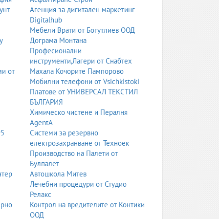
унт
Агенция за дигитален маркетинг
Digitalhub
Мебели Врати от Богутлиев ООД
у
Дограма Монтана
Професионални
инструменти,Лагери от Снабтех
ми от
Махала Кочорите Пампорово
Мобилни телефони от Vsichkistoki
Платове от УНИВЕРСАЛ ТЕКСТИЛ
БЪЛГАРИЯ
Химическо чистене и Пералня
AgentA
95
Системи за резервно
електрозахранване от Техноек
Производство на Палети от
Булпалет
нтер
Автошкола Митев
Лечебни процедури от Студио
Релакс
ерно
Контрол на вредителите от Контики
ООД