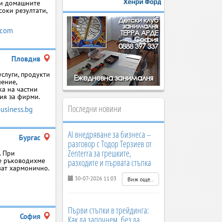
е и домашните
соки резултати,
.com
Пловдив
слуги, продукти
чение,
ка на частни
ия за фирми.
Последни новини
business.bg
AI внедряване за бизнеса –
Бургас
разговор с Тодор Терзиев от
Zenterra за грешките,
. При
се ръководихме
разходите и първата стъпка
ват хармонично.
30-07-2026 11:03
Виж още..
Първи стъпки в трейдинга:
София
Как да започнем, без да