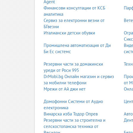
Agent
Финансови консултации от КСБ
Парф
Занималните се различават според възрастта, п
аналитика
2.1. Занимални за ранна детска възраст (2–
Сервиз за електронни везни от
Вете
БГвезни
Адаптация към групова среда
Италиански детски обувки
Огра
Игрови занимания
Сикс
Развитие на моторика и реч
Промишлена автоматизация от Ди
Вид
2.2. Подготвителни занимални (4–6 години)
Би Ес системс
сист
Подготовка за детска градина
Резервни части за домакински
Техн
Развитие на концентрация и навици
уреди от Роси 995
Първи образователни умения
DrMobi.bg Онлайн магазин и сервиз
Прои
2.3. Занимални за ученици (1.–4. клас)
за мобилни телефони
от М
Подготовка на домашни работи
Мрежи от Ай джи нет
Онла
Четене, писане, математика
Творчески и спортни дейности
Домофонни Системи от Аудио
Цент
електроника
2.4. Тематични занимални
Винарска изба Тодор Опрев
Авто
Арт занимални
Резервни части за строителна и
Дент
Монтесори занимални
селскостопанска техника от
Езикови занимални
Весидон
Бето