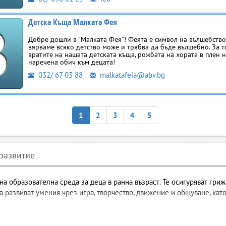
Детска Къща Малката Фея
Добре дошли в "Малката Фея"! Феята е символ на вълшебствот
вярваме всяко детство може и трябва да бъде вълшебно. За 
вратите на нашата детската къща, рожбата на хората в плен 
наречена обич към децата!
032/ 67 03 88
malkatafeia@abv.bg
1
2
3
4
5
 развитие
а образователна среда за деца в ранна възраст. Те осигуряват гриж
а развиват умения чрез игра, творчество, движение и общуване, ка
а, развитие и първи стъпки в образован