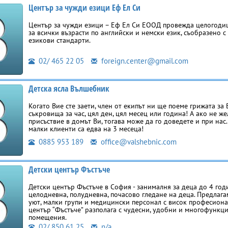
Център за чужди езици Еф Ел Си
Център за чужди езици – Еф Ел Си ЕООД провежда целогод
за всички възрасти по английски и немски език, съобразено 
езикови стандарти.
02/ 465 22 05
foreign.center@gmail.com
Детска ясла Вълшебник
Когато Вие сте заети, член от екипът ни ще поеме грижата за
съкровища за час, цял ден, цял месец или година! А ако не ж
присъствие в домът Ви, тогава може да го доведете и при нас
малки клиенти са едва на 3 месеца!
0885 953 189
office@valshebnic.com
Детски център Фъстъче
Детски център Фъстъче в София - занималня за деца до 4 год
целодневна, полудневна, почасово гледане на деца. Предлага
уют, малки групи и медицински персонал с висок професиона
център “Фъстъче” разполага с чудесни, удобни и многофункц
помещения.
02/ 850 61 25
n/a