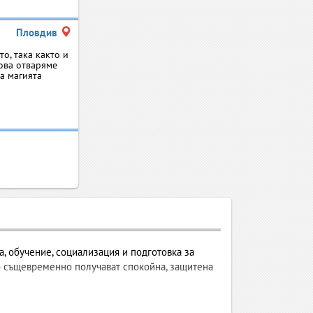
Пловдив
о, така както и
това отваряме
на магията
а, обучение, социализация и подготовка за
то същевременно получават спокойна, защитена
ието