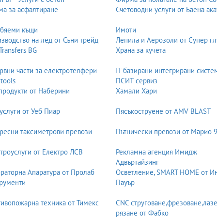
а за асфалтиране
Счетоводни услуги от Баена ака
обяеми къщи
Имоти
зводство на лед от Съни трейд
Лепила и Аерозоли от Супер гл
но развитие
 Transfers BG
Храна за кучета
рвни части за електротелфери
IT базирани интегрирани систе
 моделиране
-tools
ПСИТ сервиз
и, четене
продукти от Наберини
Хамали Хари
 движение
услуги от Уеб Пиар
Пясъкоструене от AMV BLAST
ресни таксиметрови превози
Пътнически превози от Марио 
 екипност
троуслуги от Електро ЛСВ
Рекламна агенция Имидж
Адвъртайзинг
раторна Апаратура от Пролаб
Осветление, SMART HOME от И
рументи
Пауър
ивопожарна техника от Тимекс
CNC струговане,фрезоване,лаз
рязане от Фабко