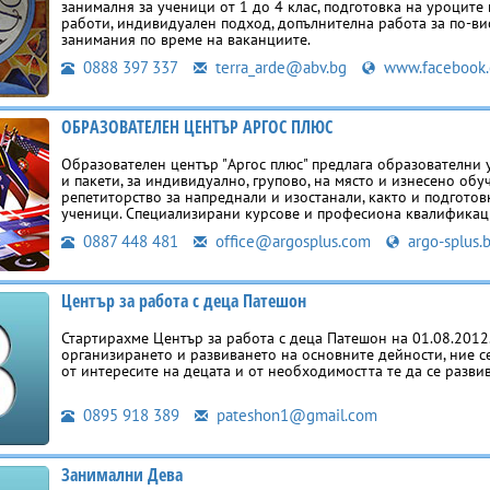
занималня за ученици от 1 до 4 клас, подготовка на уроцит
работи, индивидуален подход, допълнителна работа за по-ви
занимания по време на ваканциите.
0888 397 337
terra_arde@abv.bg
www.facebook
ОБРАЗОВАТЕЛЕН ЦЕНТЪР АРГОС ПЛЮС
Образователен център "Аргос плюс" предлага образователни у
и пакети, за индивидуално, групово, на място и изнесено обу
репетиторство за напреднали и изостанали, както и подготов
ученици. Специализирани курсове и професиона квалификац
0887 448 481
office@argosplus.com
argo-splus.
Център за работа с деца Патешон
Стартирахме Център за работа с деца Патешон на 01.08.2012
организирането и развиването на основните дейности, ние 
от интересите на децата и от необходимостта те да се разви
0895 918 389
pateshon1@gmail.com
Занимални Дева