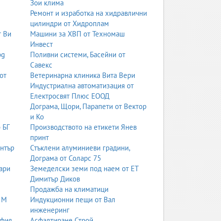
Зои клима
Ремонт и изработка на хидравлични
цилиндри от Хидроплам
т Ви
Машини за ХВП от Техномаш
Инвест
bg
Поливни системи, Басейни от
Савекс
от
Ветеринарна клиника Вита Вери
Индустриална автоматизация от
Електросвят Плюс ЕООД
Дограма, Щори, Парапети от Вектор
и Ко
 БГ
Производството на етикети Янев
принт
ентър
Стъклени алуминиеви градини,
Дограма от Соларс 75
ари
Земеделски земи под наем от ЕТ
Димитър Диков
Продажба на климатици
 М
Индукционни пещи от Вал
инженеринг
офия
Асфалтиране Строй