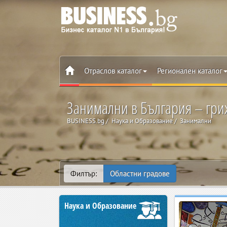
Отраслов каталог
Регионален каталог
Занимални в България – гриж
BUSINESS.bg
Наука и Образование
Занимални
Филтър:
Областни градове
Наука и Образование