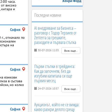
2:00 часа.
 от високо
 китара и
Последни новини
AI внедряване за бизнеса –
София
разговор с Тодор Терзиев от
Zenterra за грешките,
г., отначало по
фесионален
разходите и първата стъпка
истъра на
30-07-2026 11:03
Виж още..
Първи стъпки в трейдинга:
София
Как да започнем, без да
изгубим капитала си още
на езикови
първия месец
лиза в състава
ийски, но колко
24-07-2026 10:57
Виж още..
Аукционът, който не се вижда:
какво разкри делото срещу
София