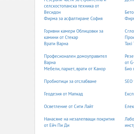
селскостопанска техника от
Спортът като характер
Весидон
Бето
Фирма за асфалтиране София
Фирм
Плуване, тенис, езда, футбол – спортът учи на 
живот.
Горивни камери Облицовки за
Сгл
Изкуствата като емоционална интелигентно
камини от Стекар
Прои
Врати Варна
Taxi
Театър, пиано, рисуване, дигитален дизайн – из
от най-търсените качества в икономиката на бъ
Професионален домоуправител
Резе
Варна
от G
Мебели, паркет, врати от Канор
Био 
4. Възпитание и култура: Лидерите на утрешния
Частното училище изгражда „културна броня“ на
Пробиотици за отслабване
SEO 
Етика и маниери
Геодезия от Мапкад
Експ
В тези училища се отделя внимание на етикет, 
Осветление от Сити Лайт
Елек
Глобална култура
Нанасяне на незалепващи покрития
Лабо
Учениците растат в международна среда, където
от Ейч Пи Ди
инст
– те започват да мислят на него.