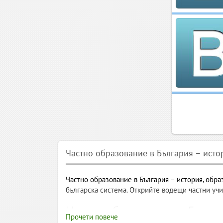
Частно образование в България – исто
Частно образование в България – история, образ
българска система. Открийте водещи частни уч
Частно образование в Българ
Прочети повече