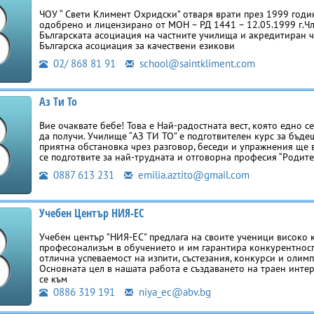
ЧОУ “ Свети Климент Охридски” отваря врати през 1999 годи
одобрено и лицензирано от МОН – РД 1441 – 12.05.1999 г.Чл
Българската асоциация на частните училища и акредитиран ч
Българска асоциация за качествени езикови
02/ 868 81 91
school@saintkliment.com
Аз Ти То
Вие очаквате бебе! Това е Най-радостната вест, която едно 
да получи. Училище “АЗ ТИ ТО” е подготвителен курс за бъде
приятна обстановка чрез разговор, беседи и упражнения ще 
се подготвите за най-трудната и отговорна професия “Родител
0887 613 231
emilia.aztito@gmail.com
Учебен Център НИЯ-ЕС
Учебен център "НИЯ-ЕС" предлага на своите ученици високо 
професонализъм в обучението и им гарантира конкурентнос
отлична успеваемост на изпити, състезания, конкурси и олимп
Основната цел в нашата работа е създаването на траен инте
се към
0886 319 191
niya_ec@abv.bg