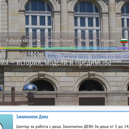
Азбучен каталог
Добави бизнес
Реклама
Новини
ия – история, модели и предимства
Занимални Дева
Център за работа с деца. Занимални ДЕВА За деца от 3 до 1