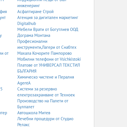
инженеринг
офия
Асфалтиране Строй
унт
Агенция за дигитален маркетинг
ка култура и самоконтрол, които остават за цял
Digitalhub
Мебели Врати от Богутлиев ООД
у
Дограма Монтана
Професионални
 Това е основата на творческото мислене, едно
инструменти,Лагери от Снабтех
ми от
Махала Кочорите Пампорово
Мобилни телефони от Vsichkistoki
Платове от УНИВЕРСАЛ ТЕКСТИЛ
БЪЛГАРИЯ
Химическо чистене и Пералня
AgentA
95
Системи за резервно
електрозахранване от Техноек
Производство на Палети от
Булпалет
нтер
Автошкола Митев
а част от ежедневието. Те не просто учат език
Лечебни процедури от Студио
Релакс