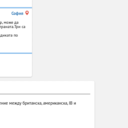
София
р, може да
раната.Три са
одиката по
ение между британска, американска, IB и