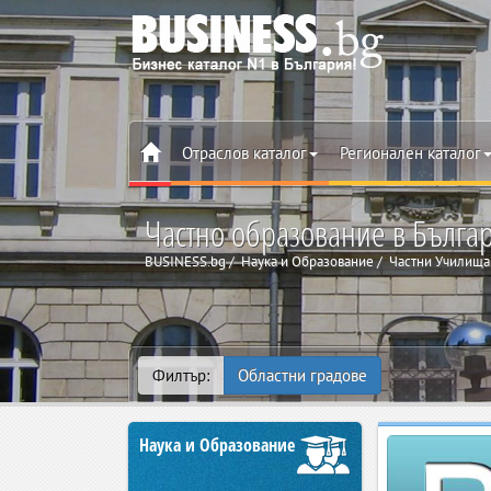
Отраслов каталог
Регионален каталог
Частно образование в Българ
BUSINESS.bg
Наука и Образование
Частни Училища
Филтър:
Областни градове
Наука и Образование