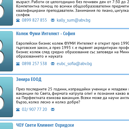
възраст. Работи се целогодишно без почивен ден от 7:30 до 2
Компетентна помощ по всички общообразователни предмети
квалифицирани преподаватели. Занимания по пиано, цигулка,
солфеж
0899 827 855
kally_sum@abv.bg
Колеж Фуми Интелект - София
Европейски бизнес колеж ФУМИ Интелект е открит през 1990 
търговския закон, а през 1993 г. е първият акредитиран про
бизнес колеж след средно образование със заповеди на Мин
образованието и науката
0898 257 538
eubc_sofia@abv.bg
Зенира ЕООД
През последните 25 години, изпращайки ученици и младежи 
ваканции по Света, фирмата натрупа опит и познания какво в
на Перфектната езикова ваканция. Всеки може да научи англ
бързо, колко лесно и колко добре?
02/ 907 77 20
ЧОУ Свети Климент Охридски