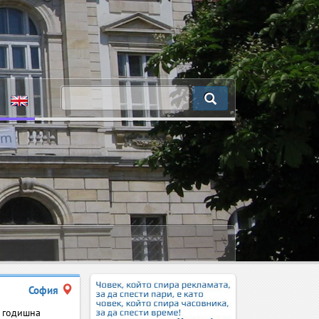
София
4 годишна