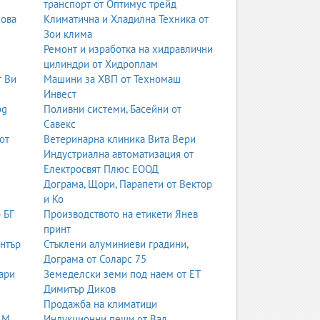
транспорт от Оптимус трейд
чното мислене.
нова
Климатична и Хладилна Техника от
Зои клима
Ремонт и изработка на хидравлични
ялостното развитие на ученика.
цилиндри от Хидроплам
т Ви
Машини за ХВП от Техномаш
сочени към университети в САЩ или бизнес
Инвест
bg
Поливни системи, Басейни от
Савекс
от
Ветеринарна клиника Вита Вери
лят“.
Индустриална автоматизация от
Електросвят Плюс ЕООД
ално мислене.
Дограма, Щори, Парапети от Вектор
и Ко
 БГ
Производството на етикети Янев
и.
принт
ентър
Стъклени алуминиеви градини,
нтичност.
Дограма от Соларс 75
ари
Земеделски земи под наем от ЕТ
Димитър Диков
Продажба на климатици
 М
Индукционни пещи от Вал