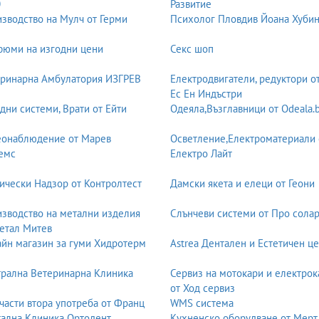
0
Развитие
тети в Обединеното кралство и Европа. Силен акцент върху крити
зводство на Мулч от Герми
Психолог Пловдив Йоана Хуби
ploma / AP)
юми на изгодни цени
Секс шоп
 участие в спорт, изкуства, доброволчество и дебати. Оценява се ц
ринарна Амбулатория ИЗГРЕВ
Електродвигатели, редуктори о
увствие и презентационни способности. Подходяща за ученици, на
Ес Ен Индъстри
дни системи, Врати от Ейти
Одеяла,Възглавници от Odeala.
tional Baccalaureate)
еонаблюдение от Марев
Осветление,Електроматериали 
ни програми в света. Учи децата „как да мислят“, а не „какво да мис
емс
Електро Лайт
елия свят. Изгражда изследователски умения, работна етика и глоб
ически Надзор от Контролтест
Дамски якета и елеци от Геони
зводство на метални изделия
Слънчеви системи от Про солар
 но с по-малки групи, засилено езиково обучение и модерни метод
етал Митев
йн магазин за гуми Хидротерм
Astrea Дентален и Естетичен ц
риродни науки, съчетана с внимание към българската култура и иде
рална Ветеринарна Клиника
Сервиз на мотокари и електрок
от Ход сервиз
ното развитие
части втора употреба от Франц
WMS система
ундаментални елементи от образователния процес.
ална Клиника Ортодент
Кухненско оборудване от Мерт