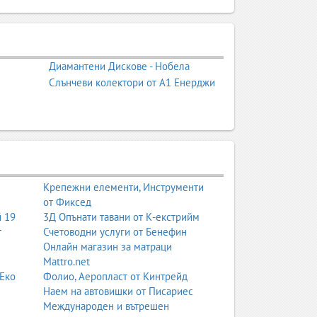
тни училища. Американският колеж в София
Диамантени Дискове - Нобела
политически елит. Те въвеждат западни
Слънчеви колектори от А1 Енерджи
смополитност. Те формират култура на
лизира знанието.
и модерни методики. Днес те са
Крепежни елементи, Инструменти
.
от Фиксед
й 19
3Д Опънати тавани от К-екстрийм
т
Счетоводни услуги от Бенефин
Онлайн магазин за матраци
дела.
Mattro.net
 Еко
Фолио, Аеропласт от Кинтрейд
Наем на автовишки от Писариес
на дисциплина.
Международен и вътрешен