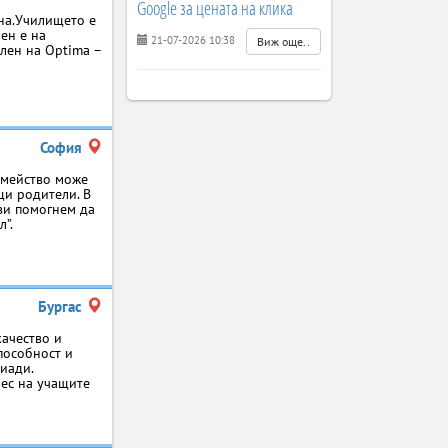
Google за цената на клика
на.Училището е
ен е на
21-07-2026 10:38
Виж още..
лен на Optima –
София
семейство може
щи родители. В
ви помогнем да
”.
Бургас
качество и
пособност и
иади.
рес на учащите