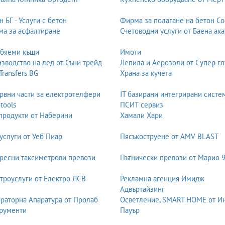
н БГ - Услуги с бетон
Фирма за полагане на бетон С
а за асфалтиране
Счетоводни услуги от Баена ака
дисциплина, устойчивост, екипност и уважение. Той изгражда физичес
обяеми къщи
Имоти
ст
зводство на лед от Съни трейд
Лепила и Аерозоли от Супер гл
 Transfers BG
Храна за кучета
куствата развиват въображение, емпатия и способност за изразяване.
дещето.
рвни части за електротелфери
IT базирани интегрирани систе
-tools
ПСИТ сервиз
продукти от Наберини
Хамали Хари
 ден
 детето – ценности, поведение и отношение към света.
услуги от Уеб Пиар
Пясъкоструене от AMV BLAST
ресни таксиметрови превози
Пътнически превози от Марио 
ораторско майсторство, уважение към труда и йерархията.
троуслуги от Електро ЛСВ
Рекламна агенция Имидж
Адвъртайзинг
раторна Апаратура от Пролаб
Осветление, SMART HOME от И
 толерантността и разбирането към различните култури са естествен
рументи
Пауър