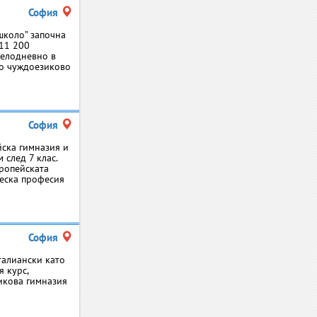
София
школо” започна
 11 200
целодневно в
но чуждоезиково
София
йска гимназия и
след 7 клас.
европейската
еска професия
София
талиански като
я курс,
икова гимназия