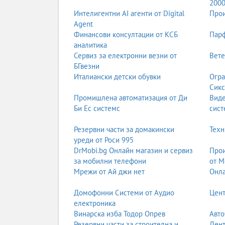
200
Предимство:
Директен път към водещи универси
Интелигентни AI агенти от Digital
Прои
Agent
Б. Американската система (US High School Di
Финансови консултации от КСБ
Парф
Философия:
Холистичен подход, който насърчава
аналитика
Сервиз за електронни везни от
Вете
Предимство:
Изгражда лидерски умения, самоч
БГвезни
кариера.
Италиански детски обувки
Огра
Сикс
В. Международният бакалавриат (IB – Interna
Промишлена автоматизация от Ди
Вид
Философия:
Една от най-престижните и взискател
Би Ес системс
сист
Предимство:
Признава се от университети по ц
Резервни части за домакински
Техн
уреди от Роси 995
Г. Българската система с иновативен подход
DrMobi.bg Онлайн магазин и сервиз
Прои
Философия:
Базирана на държавните стандарти,
за мобилни телефони
от М
Мрежи от Ай джи нет
Онла
Предимство:
Солидна основа по математика и п
Домофонни Системи от Аудио
Цент
електроника
3. Спортът и изкуствата: Гръбнакът на хармонич
Винарска изба Тодор Опрев
Авто
В частните училища спортът и изкуствата са ф
Резервни части за строителна и
Дент