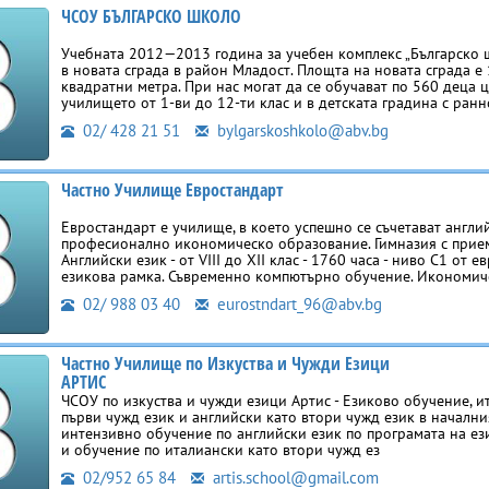
ЧСОУ БЪЛГАРСКО ШКОЛО
Учебната 2012—2013 година за учебен комплекс „Българско 
в новата сграда в район Младост. Площта на новата сграда е
квадратни метра. При нас могат да се обучават по 560 деца 
училището от 1-ви до 12-ти клас и в детската градина с ран
02/ 428 21 51
bylgarskoshkolo@abv.bg
Частно Училище Евростандарт
Евростандарт е училище, в което успешно се съчетават англи
професионално икономическо образование. Гимназия с прием 
Английски език - от VІІІ до ХІІ клас - 1760 часа - ниво С1 от 
езикова рамка. Съвременно компютърно обучение. Икономич
02/ 988 03 40
eurostndart_96@abv.bg
Частно Училище по Изкуства и Чужди Езици
АРТИС
ЧСОУ по изкуства и чужди езици Артис - Езиково обучение, и
първи чужд език и английски като втори чужд език в начални
интензивно обучение по английски език по програмата на ез
и обучение по италиански като втори чужд ез
02/952 65 84
artis.school@gmail.com