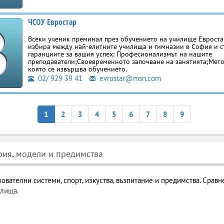
ЧСОУ Евростар
Всеки ученик преминал през обучението на училище Евроста
избира между най-елитните училища и гимназии в София и ст
гаранциите за вашия успех: Професионализмът на нашите
преподаватели;Своевременното започване на занятията;Мет
която се извършва обучението.
02/ 929 39 41
evrostar@msn.com
1
2
3
4
5
6
7
8
9
рия, модели и предимства
ователни системи, спорт, изкуства, възпитание и предимства. Сравн
илища.
ия – история, модели и предимства