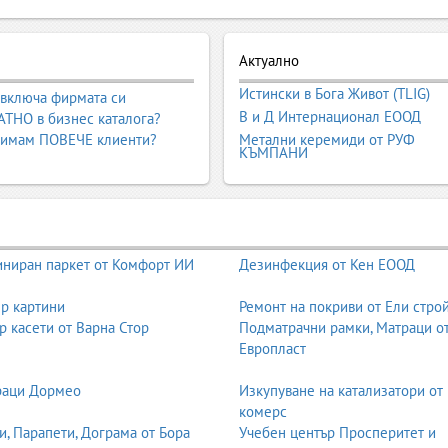
я: От възрожденските колежи до съвременните кампуси
омен, а завръщане към корените на най-добрите традиции.
Актуално
ва своя нов път със силно присъствие на чужди мисионерски и час
Истински в Бога Живот (TLIG)
Цариград са били инкубатори на първия български интелектуален и 
 включа фирмата си
В и Д Интернационал ЕООД
то подпомагат изграждането на модерната българска държава.
ТНО в бизнес каталога?
 имам ПОВЕЧЕ клиенти?
Метални керемиди от РУФ
КЪМПАНИ
на XX век са еталон за дисциплина, филологическа подготовка и ко
йства.
ме, в което частното образование е забранено, а държавата монопо
а частните училища като отговор на нуждата от свобода, иновации 
ниран паркет от Комфорт ИИ
Дезинфекция от Кен ЕООД
българската академична строгост със съвременни световни практики
р картини
Ремонт на покриви от Ели стро
еми: Кой път е за вашето дете?
р касети от Варна Стор
Подматрачни рамки, Матраци о
Европласт
бразователна философия. В България присъстват няколко основни мо
раци Дормео
Изкупуване на катализатори от
GCSE / A-Levels)
комерс
ята в избрани дисциплини. Развива аналитично мислене и академич
и, Парапети, Дограма от Бора
Учебен център Просперитет и