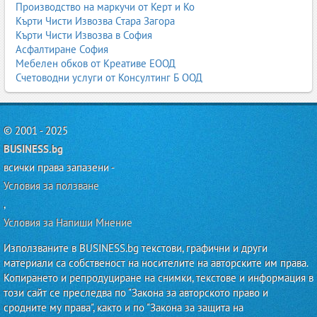
Производство на маркучи от Керт и Ко
гарантира безопасност за операторите.
Кърти Чисти Извозва Стара Загора
6.1. Видове сервизни услуги
Кърти Чисти Извозва в София
Асфалтиране София
Профилактика
– смяна на масла, филтри, ремъци,
Мебелен обков от Креативе ЕООД
проверка на хидравлика;
Счетоводни услуги от Консултинг Б ООД
Диагностика
– електронна диагностика, проверка на
контролери и сензори;
Ремонт
– двигатели, хидравлика, трансмисия,
електроника;
© 2001 - 2025
Спешен сервиз
– аварийни посещения на място;
BUSINESS.bg
Годишни технически прегледи
– задължителни за всички
мотокари;
всички права запазени -
Подмяна на гуми
– супереластични, пневматични,
Условия за ползване
антистатични;
,
Ремонт на мачти
– вериги, ролки, цилиндри.
Условия за Напиши Мнение
6.2. Мобилен сервиз
Използваните в BUSINESS.bg текстови, графични и други
Много фирми предлагат мобилен сервиз, който посещава
материали са собственост на носителите на авторските им права.
клиента на място. Това спестява време и минимизира престоя
Копирането и репродуциране на снимки, текстове и информация в
на машината.
този сайт се преследва по "Закона за авторското право и
6.3. Сервизни договори
сродните му права", както и по "Закона за защита на