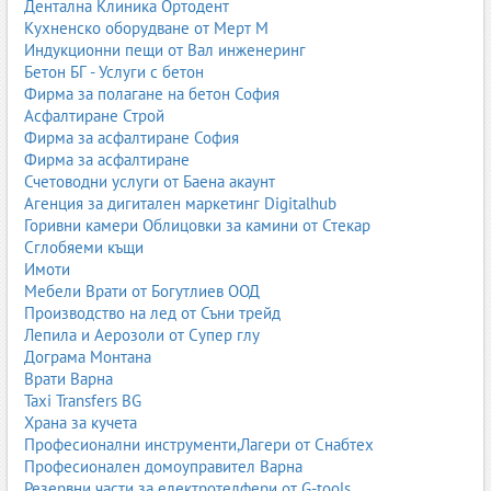
Дентална Клиника Ортодент
работа в тесни пространства;
Кухненско оборудване от Мерт М
ниски оперативни разходи.
Индукционни пещи от Вал инженеринг
Използват се в големи складове и логистични бази.
Бетон БГ - Услуги с бетон
Фирма за полагане на бетон София
2.5. Стакери (Stackers)
Асфалтиране Строй
Фирма за асфалтиране София
Стакерите са компактни машини за:
Фирма за асфалтиране
Счетоводни услуги от Баена акаунт
подреждане на палети;
Агенция за дигитален маркетинг Digitalhub
къси разстояния;
Горивни камери Облицовки за камини от Стекар
работа в малки складове;
Сглобяеми къщи
магазини и търговски обекти.
Имоти
Предлагат се ръчни, полуелектрически и напълно
Мебели Врати от Богутлиев ООД
електрически модели.
Производство на лед от Съни трейд
Лепила и Аерозоли от Супер глу
2.6. Палетни колички (Палетни транспалети)
Дограма Монтана
Врати Варна
Палетните колички са най-бюджетното решение за вътрешна
Taxi Transfers BG
логистика. Те могат да бъдат:
Храна за кучета
ръчни;
Професионални инструменти,Лагери от Снабтех
електрически;
Професионален домоуправител Варна
с везна;
Резервни части за електротелфери от G-tools