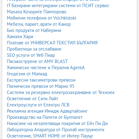
нископовдигащи.
IT базирани интегрирани системи от ПСИТ сервиз
Махала Кочорите Пампорово
Използват се във всички складове и магазини.
Мобилни телефони от Vsichkistoki
Мебели, паркет, врати от Канор
2.7. Специализирани мотокари
Био продукти от Наберини
Те включват:
Хамали Хари
Платове от УНИВЕРСАЛ ТЕКСТИЛ БЪЛГАРИЯ
четирипосочни мотокари;
Пробиотици за отслабване
телескопични товарачи;
SEO услуги от Уеб Пиар
контейнерни мотокари;
Пясъкоструене от AMV BLAST
взривозащитени мотокари;
Химическо чистене и Пералня AgentA
мотокари за студени помещения.
Геодезия от Мапкад
Експресни таксиметрови превози
Тези машини са предназначени за специфични индустрии като
Пътнически превози от Марио 95
дървообработване, металургия, пристанища и химическа
Системи за резервно електрозахранване от Техноек
промишленост.
Осветление от Сити Лайт
Електроуслуги от Електро ЛСВ
Рекламна агенция Имидж Адвъртайзинг
3. Вносители и официални дилъри на мотокари
Производство на Палети от Булпалет
Нанасяне на незалепващи покрития от Ейч Пи Ди
В България има представителства на всички водещи световни
Лабораторна Апаратура от Пролаб инструменти
марки мотокари. Официалните дилъри предлагат гаранция,
Осветление, SMART HOME от Интер Пауър
сервиз, оригинални части и професионално обслужване.