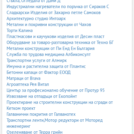
Стъкла, Огледала от Дани Д
Индустриални нагреватели по поръчка от Сираков С
Немски производител, специализиран в складова техника:
Сладкарски Изделия от Захарно петле Самоков
reach trucks;
Архитектурно студио Интоарх
стакери;
Метални и покривни конструкции от Чахов
електрокари;
Торти Калина
транспалети.
Пластмасови и каучукови изделия от Десин пласт
Оборудване за товаро-разтоварна техника от Техно БГ
Известни са с енергийна ефективност и иновативни решения.
Метални конструкции от Пи Енд Ен България
Служба по трудова медицина Албиконсулт
3.4. Hyster и Yale
Транспортни услуги от Алмирк
Имунна и растителна защита от Плантис
Американски марки, популярни с:
Бетонни капаци от Фактор ЕООД
здравина;
Матраци от Brava
висока товароподемност;
Агроаптека Рея Витал
дълъг живот;
Център за професионално обучение от Протур 95
подходящи за тежка индустрия.
Извозване на отпадъци от Екопойнт
Проектиране на строителни конструкции на сгради от
3.5. Hyundai, Doosan, Hangcha, Lonking
Кетком проект
Азиатските марки предлагат отлично съотношение цена/
Галванични покрития от Галванотех
качество и са широко използвани в България.
Транспортни ленти,Мотор редуктори от Моторед
инженеринг
Озеленяване от Терра грийн