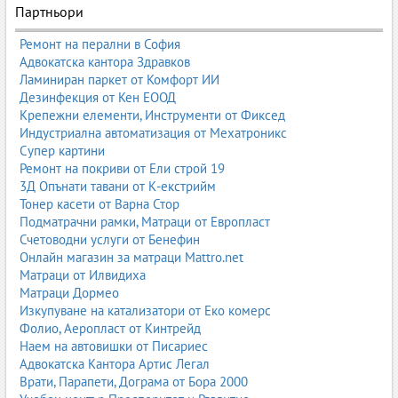
Партньори
1. Какво представляват мотокарите
Ремонт на перални в София
Мотокарите са подемно-транспортни машини, предназначени
Адвокатска кантора Здравков
за повдигане, преместване и подреждане на палетизирани и
Ламиниран паркет от Комфорт ИИ
непалетизирани товари. Те се използват в почти всички
Дезинфекция от Кен ЕООД
индустрии, където има нужда от логистика и складиране.
Крепежни елементи, Инструменти от Фиксед
Индустриална автоматизация от Мехатроникс
Основните характеристики на мотокарите включват:
Супер картини
Ремонт на покриви от Ели строй 19
товароподемност
– от 1 до над 16 тона;
3Д Опънати тавани от К-екстрийм
височина на повдигане
– от 3 до над 12 метра;
Тонер касети от Варна Стор
тип задвижване
– електрически, газови, дизелови;
Подматрачни рамки, Матраци от Европласт
тип мачта
– стандартна, тройна, свободен ход;
Счетоводни услуги от Бенефин
приложение
– вътрешно или външно.
Онлайн магазин за матраци Mattro.net
Мотокарите са проектирани да работят в тежки условия, при
Матраци от Илвидиха
високи натоварвания и в динамична среда.
Матраци Дормео
Изкупуване на катализатори от Еко комерс
Фолио, Аеропласт от Кинтрейд
2. Видове мотокари
Наем на автовишки от Писариес
Адвокатска Кантора Артис Легал
Мотокарите се разделят според задвижването, конструкцията,
Врати, Парапети, Дограма от Бора 2000
предназначението и работната среда. Всеки тип има своите