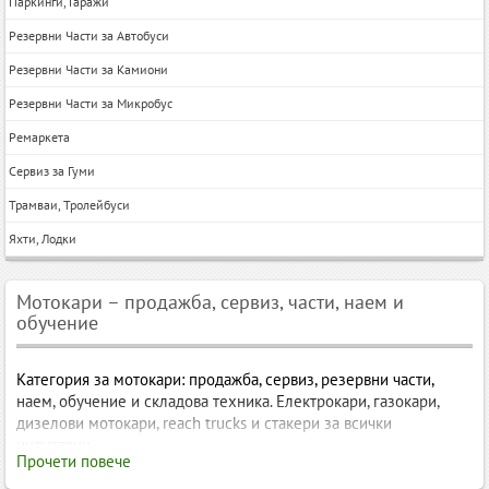
Паркинги, Гаражи
Резервни Части за Автобуси
Резервни Части за Камиони
Резервни Части за Микробус
Ремаркета
Сервиз за Гуми
Трамваи, Тролейбуси
Яхти, Лодки
Мотокари – продажба, сервиз, части, наем и
обучение
Категория за мотокари: продажба, сервиз, резервни части,
наем, обучение и складова техника. Електрокари, газокари,
дизелови мотокари, reach trucks и стакери за всички
индустрии.
Прочети повече
Мотокари – видове, вносители, продажба, сервиз, резервни