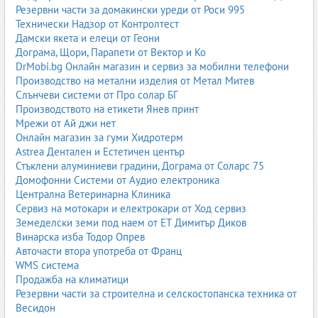
възможност за работа в хранителни складове.
Резервни части за домакински уреди от Роси 995
Технически Надзор от Контролтест
Газокарите са предпочитани за логистични центрове и
Дамски якета и елеци от Геони
търговски вериги.
Дограма, Щори, Парапети от Вектор и Ко
2.3. Дизелови мотокари
DrMobi.bg Онлайн магазин и сервиз за мобилни телефони
Производство на метални изделия от Метал Митев
Дизеловите мотокари са най-мощните и най-издръжливите. Те
Слънчеви системи от Про солар БГ
са подходящи за:
Производството на етикети Янев принт
Мрежи от Ай джи нет
външни площи;
Онлайн магазин за гуми Хидротерм
строителни обекти;
Astrea Дентален и Естетичен център
тежка индустрия;
Стъклени алуминиеви градини, Дограма от Соларс 75
работа при високи натоварвания.
Домофонни Системи от Аудио електроника
Централна Ветеринарна Клиника
Те имат висока товароподемност и са идеални за тежки палети,
Сервиз на мотокари и електрокари от Ход сервиз
контейнери и индустриални товари.
Земеделски земи под наем от ЕТ Димитър Диков
2.4. Високоповдигачи (Reach trucks)
Винарска изба Тодор Опрев
Авточасти втора употреба от Франц
Reach truck машините са специализирани за тесни коридори и
WMS система
високи стелажи. Те предлагат:
Продажба на климатици
Резервни части за строителна и селскостопанска техника от
висока маневреност;
Весидон
повдигане до 12–13 метра;