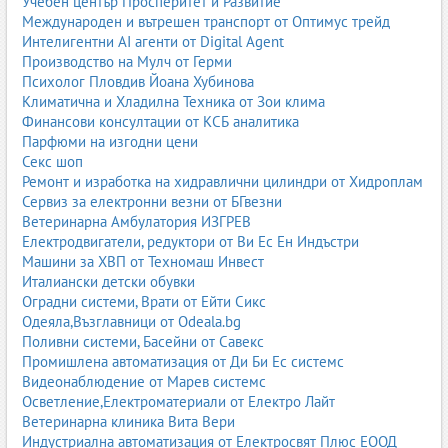
Учебен център Просперитет и Развитие
предимства и специфични приложения.
Международен и вътрешен транспорт от Оптимус трейд
Интелигентни AI агенти от Digital Agent
2.1. Електрокари (електрически мотокари)
Производство на Мулч от Герми
Електрокарите са най-предпочитани за закрити помещения,
Психолог Пловдив Йоана Хубинова
защото:
Климатична и Хладилна Техника от Зои клима
Финансови консултации от КСБ аналитика
не отделят вредни емисии;
Парфюми на изгодни цени
работят тихо;
Секс шоп
имат ниски разходи за поддръжка;
Ремонт и изработка на хидравлични цилиндри от Хидроплам
подходящи са за хранителна, фармацевтична и
Сервиз за електронни везни от БГвезни
логистична индустрия.
Ветеринарна Амбулатория ИЗГРЕВ
Електродвигатели, редуктори от Ви Ес Ен Индъстри
Съвременните електрокари използват литиево-йонни батерии,
Машини за ХВП от Техномаш Инвест
които позволяват бързо зареждане и дълъг живот.
Италиански детски обувки
Оградни системи, Врати от Ейти Сикс
2.2. Газокари (LPG мотокари)
Одеяла,Възглавници от Odeala.bg
Газокарите са универсални и могат да работят както на закрито,
Поливни системи, Басейни от Савекс
така и на открито. Те предлагат:
Промишлена автоматизация от Ди Би Ес системс
Видеонаблюдение от Марев системс
ниски емисии;
Осветление,Електроматериали от Електро Лайт
добра мощност;
Ветеринарна клиника Вита Вери
по-нисък разход от дизеловите;
Индустриална автоматизация от Електросвят Плюс ЕООД