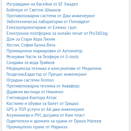
4. Нови и употребявани мотокари
Изграждане на басейни от БГ Хандел
Бойлери от Светлю Шишков
Фирмите в България предлагат както нови, така и употребявани
Противопожарни системи от Джи инженеринг
мотокари, в зависимост от бюджета и нуждите на бизнеса.
Зъботехническа лаборатория от Поповдент
Електропроектиране от Елмекс груп
4.1. Нови мотокари
Електронна платформа за онлайн печат от Pro360.bg
Предимства:
Дом за Стари Хора Лилия
Хоспис София Буона Вита
гаранция;
Промишлени маркировки от Аутоматор
висока надеждност;
Резервни Части за Телфери от G-tools
ниски разходи за поддръжка;
Сондажи за вода Трайков
модерни системи за безопасност;
Медицинска техника и консумативи от Медилинк
възможност за лизинг.
Геодезия,Кадастър от Прециз инженеринг
Оградни системи Геопол
4.2. Употребявани мотокари
Противопожарна техника от Аквафорс
Предимства:
Дървени въглища от Никимол
Счетоводна Кантора Атлас
по-ниска цена;
Костюми и обувки за балет от Гришко
бърза доставка;
GPS и ТОЛ услуги от Ай джи инженеринг
възможност за рециклирани машини;
Алуминиева и PVC дограма от Ким пласт
подходящи за малки фирми.
Оцветители и аромати за храни от Орион Матеев
Промишлено пране от Маркиза
Важно е да се купуват от проверени дилъри със сервизна