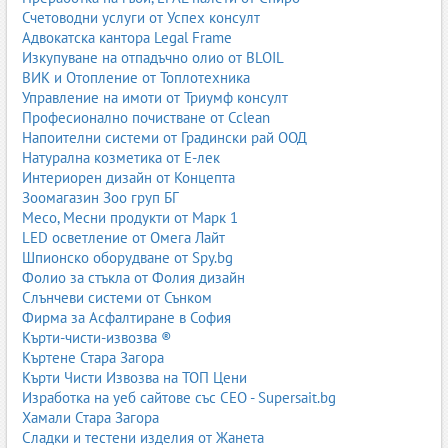
5.2. Видове мотокари под наем
Счетоводни услуги от Успех консулт
електрокари;
Адвокатска кантора Legal Frame
газокари;
Изкупуване на отпадъчно олио от BLOIL
дизелови мотокари;
ВИК и Отопление от Топлотехника
reach trucks;
Управление на имоти от Триумф консулт
стакери;
Професионално почистване от Cclean
палетни колички;
Напоителни системи от Градински рай ООД
специализирани машини за тесни коридори.
Натурална козметика от Е-лек
5.3. Подходящо за
Интериорен дизайн от Концепта
Зоомагазин Зоо груп БГ
логистични центрове;
Месо, Месни продукти от Марк 1
търговски вериги;
LED осветление от Омега Лайт
производствени предприятия;
Шпионско оборудване от Spy.bg
строителни фирми;
Фолио за стъкла от Фолия дизайн
сезонни кампании (Коледа, Великден, Черен петък);
Слънчеви системи от Сънком
временни складове и проекти.
Фирма за Асфалтиране в София
Кърти-чисти-извозва ®
Къртене Стара Загора
6. Сервиз и поддръжка на мотокари
Кърти Чисти Извозва на ТОП Цени
Изработка на уеб сайтове със СЕО - Supersait.bg
Сервизната поддръжка е критично важна за безопасната и
Хамали Стара Загора
ефективна работа на мотокарите. Редовната профилактика
Сладки и тестени изделия от Жанета
намалява риска от аварии, удължава живота на машината и