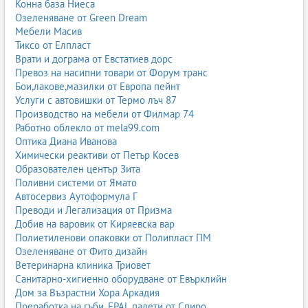
Конна база Ниеса
история.
Озеленяване от Green Dream
5. Наем на мотокари
Мебели Масив
Тиксо от Елпласт
Наемът на мотокари е изключително популярна услуга в
Врати и дограма от Евстатиев дорс
България, особено за фирми, които имат сезонни натоварвания,
Превоз на насипни товари от Форум транс
временни проекти или не желаят да инвестират в собствена
Бои,лакове,мазилки от Европа пейнт
техника. Наемът позволява гъвкавост, оптимизация на
Услуги с автовишки от Термо лъч 87
разходите и достъп до модерни машини без големи
Производство на мебели от Филмар 74
първоначални инвестиции.
Работно облекло от mela99.com
Оптика Диана Иванова
5.1. Предимства на наема
Химически реактиви от Петър Косев
Без първоначална инвестиция
– не се купува техника,
Образователен център Зита
плаща се само за периода на ползване;
Поливни системи от Ямато
Гъвкавост
– наем за ден, седмица, месец или
Автосервиз Аутоформула Г
дългосрочно;
Преводи и Легализация от Призма
Включена поддръжка
– сервизът е ангажимент на
Добив на варовик от Киряевска вар
фирмата, която отдава машината;
Полиетиленови опаковки от Полипласт ПМ
Заместваща машина
– при повреда се осигурява
Озеленяване от Фито дизайн
резервен мотокар;
Ветеринарна клиника Триовет
Достъп до модерни модели
– без нужда от закупуване
Санитарно-хигиенно оборудване от Евърклийн
на нова техника.
Дом за Възрастни Хора Аркадия
Преработка на гъби, EPAL палети от Спиро