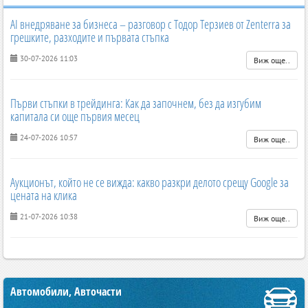
AI внедряване за бизнеса – разговор с Тодор Терзиев от Zenterra за
грешките, разходите и първата стъпка
30-07-2026 11:03
Виж още..
Първи стъпки в трейдинга: Как да започнем, без да изгубим
капитала си още първия месец
24-07-2026 10:57
Виж още..
Аукционът, който не се вижда: какво разкри делото срещу Google за
цената на клика
21-07-2026 10:38
Виж още..
Автомобили, Авточасти