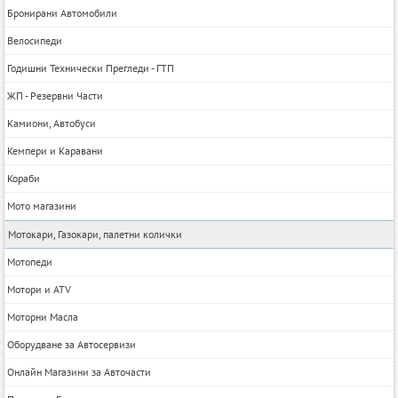
Бронирани Автомобили
Велосипеди
Годишни Технически Прегледи - ГТП
ЖП - Резервни Части
Камиони, Автобуси
Кемпери и Каравани
Кораби
Мото магазини
Мотокари, Газокари, палетни колички
Мотопеди
Мотори и ATV
Моторни Масла
Оборудване за Автосервизи
Онлайн Магазини за Авточасти