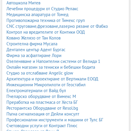
Автошкола Митев
3.1. Toyota Material Handling
Лечебни процедури от Студио Релакс
Медицинска апаратура от Томед
Една от най-популярните марки в света. Toyota предлага:
Противопожарна техника от Тимекс груп
CNC струговане,фрезоване,лазерно рязане от Фабко
електрокари;
Контрол на вредителите от Контики ООД
газокари;
Ковано Желязо от Тан Колов
дизелови мотокари;
Строителна фирма Мусала
reach trucks;
Дентален център Адент Бургас
стакери и транспалети.
Фирма за асфалтиране Лори
Известни са с надеждност, нисък разход и дълъг
Озеленяване и Напоителни системи от Велида 1
експлоатационен живот.
Онлайн магазин за тениски и бебешки бодита
Студио за отслабване Angelic glow
3.2. Linde
Архитектура и проектиране от Вертикали ЕООД
Инжекционни Микропилоти от Геостабил
Linde е премиум марка, предпочитана в големи логистични
Електроматериали от Вайд бул
бази. Предлага:
Пчеларско оборудване от Вимекс М
Преработка на пластмаса от Хеста БГ
електрокари с висока ефективност;
Ресторантско Оборудване от Resol.bg
газокари и дизелови мотокари;
Пътна сигнализация от Дейли консулт
машини за тесни коридори;
Професионални инструменти и машини от Тулс БГ
интелигентни системи за безопасност.
Счетоводни услуги от Контракт Плюс
3.3. Jungheinrich