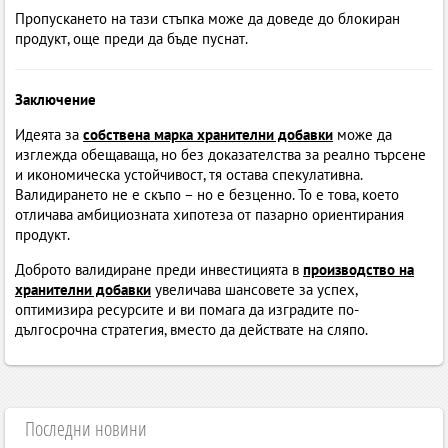
Пропускането на тази стъпка може да доведе до блокиран
продукт, още преди да бъде пуснат.
Заключение
Идеята за
собствена марка хранителни добавки
може да
изглежда обещаваща, но без доказателства за реално търсене
и икономическа устойчивост, тя остава спекулативна.
Валидирането не е скъпо – но е безценно. То е това, което
отличава амбициозната хипотеза от пазарно ориентирания
продукт.
Доброто валидиране преди инвестицията в
производство на
хранителни добавки
увеличава шансовете за успех,
оптимизира ресурсите и ви помага да изградите по-
дългосрочна стратегия, вместо да действате на сляпо.
Последни новини