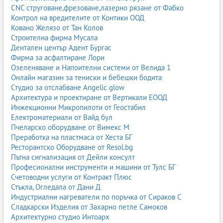
CNC струговане,фрезоване,лазерно рязане от Фабко
Контрол на вредителите от Контики ООД
Ковано Желязо от Тан Колов
Строителна фирма Мусала
Дентален център Адент Бургас
Фирма за асфалтиране Лори
Озеленяване и Напоителни системи от Велида 1
Онлайн магазин за тениски и бебешки бодита
Студио за отслабване Angelic glow
Архитектура и проектиране от Вертикали ЕООД
Инжекционни Микропилоти от Геостабил
Електроматериали от Вайд бул
Пчеларско оборудване от Вимекс М
Преработка на пластмаса от Хеста БГ
Ресторантско Оборудване от Resol.bg
Пътна сигнализация от Дейли консулт
Професионални инструменти и машини от Тулс БГ
Счетоводни услуги от Контракт Плюс
Стъкла, Огледала от Дани Д
Индустриални нагреватели по поръчка от Сираков С
Сладкарски Изделия от Захарно петле Самоков
Архитектурно студио Интоарх