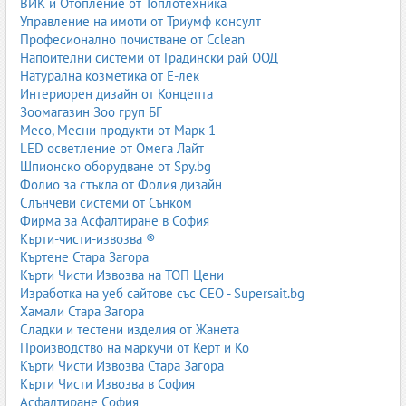
ВИК и Отопление от Топлотехника
Управление на имоти от Триумф консулт
Професионално почистване от Cclean
Напоителни системи от Градински рай ООД
Натурална козметика от Е-лек
Интериорен дизайн от Концепта
Зоомагазин Зоо груп БГ
Месо, Месни продукти от Марк 1
LED осветление от Омега Лайт
Шпионско оборудване от Spy.bg
Фолио за стъкла от Фолия дизайн
Слънчеви системи от Сънком
Фирма за Асфалтиране в София
Кърти-чисти-извозва ®
Къртене Стара Загора
Кърти Чисти Извозва на ТОП Цени
Изработка на уеб сайтове със СЕО - Supersait.bg
Хамали Стара Загора
Сладки и тестени изделия от Жанета
Производство на маркучи от Керт и Ко
Кърти Чисти Извозва Стара Загора
Кърти Чисти Извозва в София
Асфалтиране София