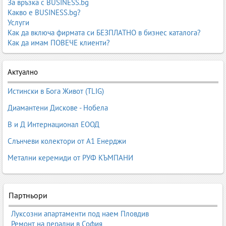
За връзка с BUSINESS.bg
Какво е BUSINESS.bg?
Услуги
Как да включа фирмата си БЕЗПЛАТНО в бизнес каталога?
Как да имам ПОВЕЧЕ клиенти?
Актуално
Истински в Бога Живот (TLIG)
Диамантени Дискове - Нобела
В и Д Интернационал ЕООД
Слънчеви колектори от А1 Енерджи
Метални керемиди от РУФ КЪМПАНИ
Партньори
Луксозни апартаменти под наем Пловдив
Ремонт на перални в София