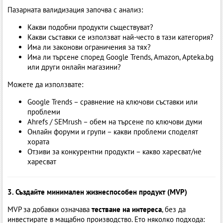
Пазарната валидизация започва с анализ:
Какви подобни продукти съществуват?
Какви съставки се използват най-често в тази категория?
Има ли законови ограничения за тях?
Има ли търсене според Google Trends, Amazon, Apteka.bg
или други онлайн магазини?
Можете да използвате:
Google Trends – сравнение на ключови съставки или
проблеми
Ahrefs / SEMrush – обем на търсене по ключови думи
Онлайн форуми и групи – какви проблеми споделят
хората
Отзиви за конкурентни продукти – какво харесват/не
харесват
3. Създайте минимален жизнеспособен продукт (MVP)
MVP за добавки означава
тестване на интереса
, без да
инвестирате в мащабно производство. Ето няколко подхода: