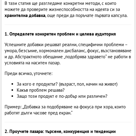
В тази статия ще разгледаме конкретни методи, с които
можете да проверите жизнеспособността на идеята си за
хранителна добавка
, още преди да поръчате първата капсула.
1. Определете конкретен проблем и целева аудитория
Успешните добавки решават реални, специфични проблеми –
умора, безсъние, хормонален дисбаланс, фокус, възстановяване
и др. Абстрактното обещание „подобрява здравето“ не работи в
условията на наситен пазар.
Преди всичко, уточнете:
За кого е продуктът? (възраст, пол, начин на живот)
Какъв проблем решава?
Защо този продукт е по-добър или различен?
Пример: „Добавка за подобряване на фокуса при хора, които
работят дълги часове пред екран.“
2. Проучете пазара: търсене, конкуренция и тенденции