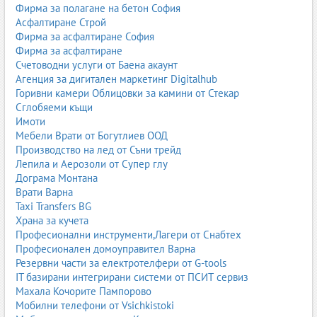
Фирма за полагане на бетон София
Асфалтиране Строй
Фирма за асфалтиране София
Фирма за асфалтиране
Счетоводни услуги от Баена акаунт
Агенция за дигитален маркетинг Digitalhub
Горивни камери Облицовки за камини от Стекар
Сглобяеми къщи
Имоти
Мебели Врати от Богутлиев ООД
Производство на лед от Съни трейд
Лепила и Аерозоли от Супер глу
Дограма Монтана
Врати Варна
Taxi Transfers BG
Храна за кучета
Професионални инструменти,Лагери от Снабтех
Професионален домоуправител Варна
Резервни части за електротелфери от G-tools
IT базирани интегрирани системи от ПСИТ сервиз
Махала Кочорите Пампорово
Мобилни телефони от Vsichkistoki