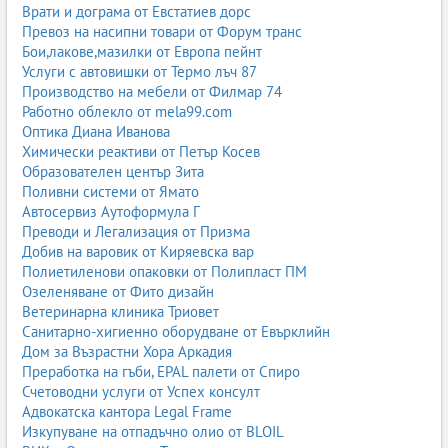
Врати и дограма от Евстатиев дорс
Превоз на насипни товари от Форум транс
Бои,лакове,мазилки от Европа пейнт
Услуги с автовишки от Термо лъч 87
Производство на мебели от Филмар 74
Работно облекло от mela99.com
Оптика Диана Иванова
Химически реактиви от Петър Косев
Образователен център Зита
Поливни системи от Ямато
Автосервиз Аутоформула Г
Преводи и Легализация от Призма
Добив на варовик от Киряевска вар
Полиетиленови опаковки от Полипласт ПМ
Озеленяване от Фито дизайн
Ветеринарна клиника Триовет
Санитарно-хигиенно оборудване от Евърклийн
Дом за Възрастни Хора Аркадия
Преработка на гъби, EPAL палети от Спиро
Счетоводни услуги от Успех консулт
Адвокатска кантора Legal Frame
Изкупуване на отпадъчно олио от BLOIL