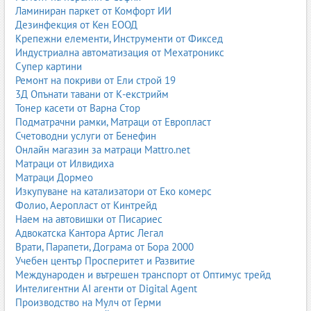
Ламиниран паркет от Комфорт ИИ
Дезинфекция от Кен ЕООД
Крепежни елементи, Инструменти от Фиксед
Индустриална автоматизация от Мехатроникс
Супер картини
Ремонт на покриви от Ели строй 19
3Д Опънати тавани от К-екстрийм
Тонер касети от Варна Стор
Подматрачни рамки, Матраци от Европласт
Счетоводни услуги от Бенефин
Онлайн магазин за матраци Mattro.net
Матраци от Илвидиха
Матраци Дормео
Изкупуване на катализатори от Еко комерс
Фолио, Аеропласт от Кинтрейд
Наем на автовишки от Писариес
Адвокатска Кантора Артис Легал
Врати, Парапети, Дограма от Бора 2000
Учебен център Просперитет и Развитие
Международен и вътрешен транспорт от Оптимус трейд
Интелигентни AI агенти от Digital Agent
Производство на Мулч от Герми