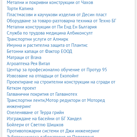
Метални и покривни конструкции от Чахов
Торти Калина
Пластмасови и каучукови изделия от Десин пласт
Оборудване за товаро-разтоварна техника от Техно БГ
Метални конструкции от Пи Енд Ен България
Служба по трудова медицина Албиконсулт
Транспортни услуги от Алмирк
Имунна и растителна защита от Плантис
Бетонни капаци от Фактор ЕООД
Матраци от Brava
Агроаптека Рея Витал
Център за професионално обучение от Протур 95
Извозване на отпадъци от Екопойнт
Проектиране на строителни конструкции на сгради от
Кетком проект
Галванични покрития от Галванотех
Транспортни ленти,Мотор редуктори от Моторед
инженеринг
Озеленяване от Терра грийн
Изграждане на басейни от БГ Хандел
Бойлери от Светлю Шишков
Противопожарни системи от Джи инженеринг
Зъботехническа лаборатория от Поповдент