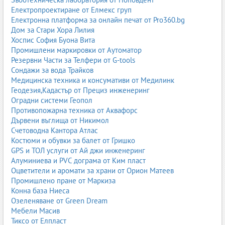
Електропроектиране от Елмекс груп
Електронна платформа за онлайн печат от Pro360.bg
Дом за Стари Хора Лилия
Хоспис София Буона Вита
Промишлени маркировки от Аутоматор
Резервни Части за Телфери от G-tools
Сондажи за вода Трайков
Медицинска техника и консумативи от Медилинк
Геодезия,Кадастър от Прециз инженеринг
Оградни системи Геопол
Противопожарна техника от Аквафорс
Дървени въглища от Никимол
Счетоводна Кантора Атлас
Костюми и обувки за балет от Гришко
GPS и ТОЛ услуги от Ай джи инженеринг
Алуминиева и PVC дограма от Ким пласт
Оцветители и аромати за храни от Орион Матеев
Промишлено пране от Маркиза
Конна база Ниеса
Озеленяване от Green Dream
Мебели Масив
Тиксо от Елпласт