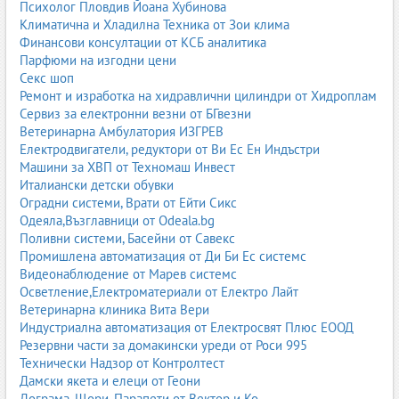
Психолог Пловдив Йоана Хубинова
Климатична и Хладилна Техника от Зои клима
Финансови консултации от КСБ аналитика
Парфюми на изгодни цени
Секс шоп
Ремонт и изработка на хидравлични цилиндри от Хидроплам
Сервиз за електронни везни от БГвезни
Ветеринарна Амбулатория ИЗГРЕВ
Електродвигатели, редуктори от Ви Ес Ен Индъстри
Машини за ХВП от Техномаш Инвест
Италиански детски обувки
Оградни системи, Врати от Ейти Сикс
Одеяла,Възглавници от Odeala.bg
Поливни системи, Басейни от Савекс
Промишлена автоматизация от Ди Би Ес системс
Видеонаблюдение от Марев системс
Осветление,Електроматериали от Електро Лайт
Ветеринарна клиника Вита Вери
Индустриална автоматизация от Електросвят Плюс ЕООД
Резервни части за домакински уреди от Роси 995
Технически Надзор от Контролтест
Дамски якета и елеци от Геони
Дограма, Щори, Парапети от Вектор и Ко