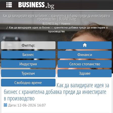
Как да валидирате идея за бизнес с хранителна добавка преди да инвестирате в
производство | BUSINESS.bg
BUSINESS.bg
Новини
Как да валидирате идея за бизнес с хранителна добавка преди да инвестирате в
производство
Филтър:
Бизнес
Финанси
Индустрия
Селско стопанство
Туризъм
Здраве
Свободно време
Как да валидирате идея за
бизнес с хранителна добавка преди да инвестирате
в производство
Дата:
12-06-2026 16:07