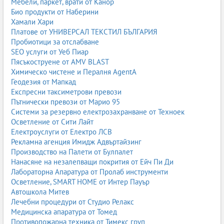
Мебели, паркет, врати от Канор
Био продукти от Наберини
Хамали Хари
Платове от УНИВЕРСАЛ ТЕКСТИЛ БЪЛГАРИЯ
Пробиотици за отслабване
SEO услуги от Уеб Пиар
Пясъкоструене от AMV BLAST
Химическо чистене и Пералня AgentA
Геодезия от Мапкад
Експресни таксиметрови превози
Пътнически превози от Марио 95
Системи за резервно електрозахранване от Техноек
Осветление от Сити Лайт
Електроуслуги от Електро ЛСВ
Рекламна агенция Имидж Адвъртайзинг
Производство на Палети от Булпалет
Нанасяне на незалепващи покрития от Ейч Пи Ди
Лабораторна Апаратура от Пролаб инструменти
Осветление, SMART HOME от Интер Пауър
Автошкола Митев
Лечебни процедури от Студио Релакс
Медицинска апаратура от Томед
Противопожарна техника от Тимекс груп