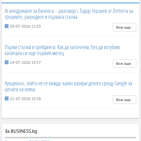
AI внедряване за бизнеса – разговор с Тодор Терзиев от Zenterra за
грешките, разходите и първата стъпка
30-07-2026 11:03
Виж още..
Първи стъпки в трейдинга: Как да започнем, без да изгубим
капитала си още първия месец
24-07-2026 10:57
Виж още..
Аукционът, който не се вижда: какво разкри делото срещу Google за
цената на клика
21-07-2026 10:38
Виж още..
За BUSINESS.bg