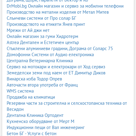
DrMobi.bg Онлайн магазин и сервиз за мобилни телефони
Производство на метални изделия от Метал Митев
Слънчеви системи от Про солар БГ
Производството на етикети Янев принт
Мрежи от Ай джи нет
Онлайн магазин за гуми Хидротерм
Astrea Дентален и Естетичен център
Стъклени алуминиеви градини, Дограма от Соларс 75
Домофонни Системи от Аудио електроника
Централна Ветеринарна Клиника
Сервиз на мотокари и електрокари от Ход сервиз
Земеделски земи под наем от ЕТ Димитър Диков
Винарска изба Тодор Опрев
Авточасти втора употреба от Франц
WMS система
Продажба на климатици
Резервни части за строителна и селскостопанска техника от
Весидон
Дентална Клиника Ортодент
Кухненско оборудване от Мерт М
Индукционни пещи от Вал инженеринг
Бетон БГ - Услуги с бетон