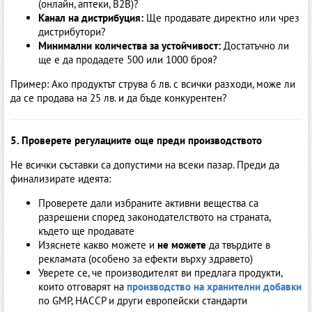
(онлайн, аптеки, B2B)?
Канал на дистрибуция:
Ще продавате директно или чрез
дистрибутори?
Минимални количества за устойчивост:
Достатъчно ли
ще е да продадете 500 или 1000 броя?
Пример: Ако продуктът струва 6 лв. с всички разходи, може ли
да се продава на 25 лв. и да бъде конкурентен?
5. Проверете регулациите още преди производството
Не всички съставки са допустими на всеки пазар. Преди да
финализирате идеята:
Проверете дали избраните активни вещества са
разрешени според законодателството на страната,
където ще продавате
Изяснете какво можете и
не можете
да твърдите в
рекламата (особено за ефекти върху здравето)
Уверете се, че производителят ви предлага продукти,
които отговарят на
производство на хранителни добавки
по GMP, HACCP и други европейски стандарти