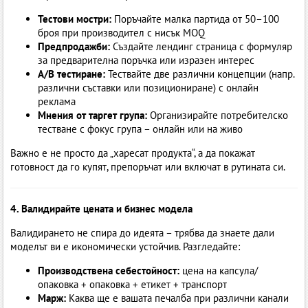
Тестови мостри:
Поръчайте малка партида от 50–100
броя при производител с нисък MOQ
Предпродажби:
Създайте лендинг страница с формуляр
за предварителна поръчка или изразен интерес
A/B тестиране:
Тествайте две различни концепции (напр.
различни съставки или позициониране) с онлайн
реклама
Мнения от таргет група:
Организирайте потребителско
тестване с фокус група – онлайн или на живо
Важно е не просто да „харесат продукта“, а да покажат
готовност да го купят, препоръчат или включат в рутината си.
4. Валидирайте цената и бизнес модела
Валидирането не спира до идеята – трябва да знаете дали
моделът ви е икономически устойчив. Разгледайте:
Производствена себестойност:
цена на капсула/
опаковка + опаковка + етикет + транспорт
Марж:
Каква ще е вашата печалба при различни канали