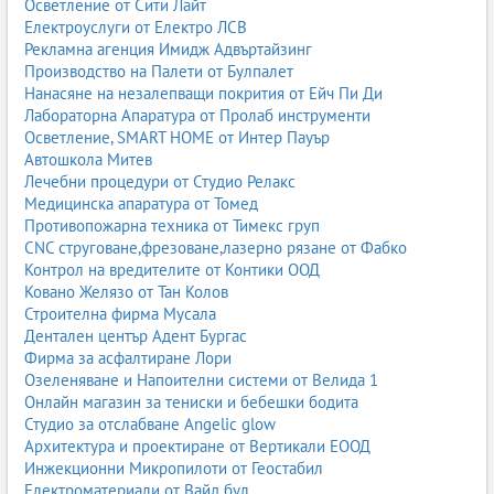
Осветление от Сити Лайт
Електроуслуги от Електро ЛСВ
Рекламна агенция Имидж Адвъртайзинг
Производство на Палети от Булпалет
Нанасяне на незалепващи покрития от Ейч Пи Ди
Лабораторна Апаратура от Пролаб инструменти
Осветление, SMART HOME от Интер Пауър
Автошкола Митев
Лечебни процедури от Студио Релакс
Медицинска апаратура от Томед
Противопожарна техника от Тимекс груп
CNC струговане,фрезоване,лазерно рязане от Фабко
Контрол на вредителите от Контики ООД
Ковано Желязо от Тан Колов
Строителна фирма Мусала
Дентален център Адент Бургас
Фирма за асфалтиране Лори
Озеленяване и Напоителни системи от Велида 1
Онлайн магазин за тениски и бебешки бодита
Студио за отслабване Angelic glow
Архитектура и проектиране от Вертикали ЕООД
Инжекционни Микропилоти от Геостабил
Електроматериали от Вайд бул