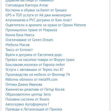
Дървени въглища от Никимол
Счетоводна Кантора Атлас
Костюми и обувки за балет от Гришко
GPS и ТОЛ услуги от Ай джи инженеринг
Алуминиева и PVC дограма от Ким пласт
Оцветители и аромати за храни от Орион Матеев
Промишлено пране от Маркиза
Конна база Ниеса
Озеленяване от Green Dream
Мебели Масив
Тиксо от Елпласт
Врати и дограма от Евстатиев дорс
Превоз на насипни товари от Форум транс
Бои,лакове,мазилки от Европа пейнт
Услуги с автовишки от Термо лъч 87
Производство на мебели от Филмар 74
Работно облекло от mela99.com
Оптика Диана Иванова
Химически реактиви от Петър Косев
Образователен център Зита
Поливни системи от Ямато
Автосервиз Аутоформула Г
Преводи и Легализация от Призма