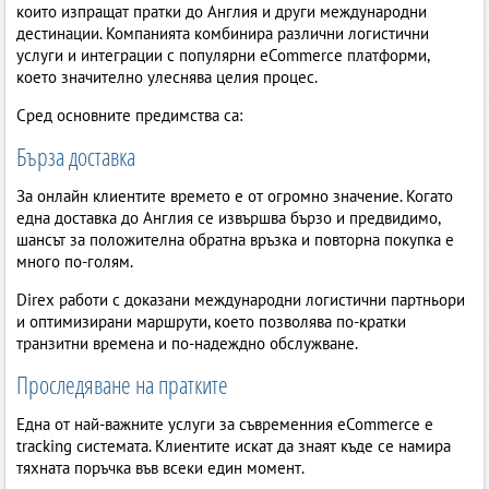
които изпращат пратки до Англия и други международни
дестинации. Компанията комбинира различни логистични
услуги и интеграции с популярни eCommerce платформи,
което значително улеснява целия процес.
Сред основните предимства са:
Бърза доставка
За онлайн клиентите времето е от огромно значение. Когато
една доставка до Англия се извършва бързо и предвидимо,
шансът за положителна обратна връзка и повторна покупка е
много по-голям.
Direx работи с доказани международни логистични партньори
и оптимизирани маршрути, което позволява по-кратки
транзитни времена и по-надеждно обслужване.
Проследяване на пратките
Една от най-важните услуги за съвременния eCommerce е
tracking системата. Клиентите искат да знаят къде се намира
тяхната поръчка във всеки един момент.