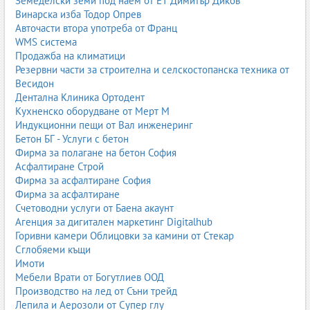
Земеделски земи под наем от ЕТ Димитър Диков
Винарска изба Тодор Опрев
Авточасти втора употреба от Франц
WMS система
Продажба на климатици
Резервни части за строителна и селскостопанска техника от
Весидон
Дентална Клиника Ортодент
Кухненско оборудване от Мерт М
Индукционни пещи от Вал инженеринг
Бетон БГ - Услуги с бетон
Фирма за полагане на бетон София
Асфалтиране Строй
Фирма за асфалтиране София
Фирма за асфалтиране
Счетоводни услуги от Баена акаунт
Агенция за дигитален маркетинг Digitalhub
Горивни камери Облицовки за камини от Стекар
Сглобяеми къщи
Имоти
Мебели Врати от Богутлиев ООД
Производство на лед от Съни трейд
Лепила и Аерозоли от Супер глу