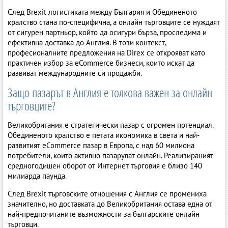
След Brexit логистиката между България и Обединеното
кралство стана по-специфична, а онлайн търговците се нуждаят
от сигурен партньор, който да осигури бърза, проследима и
ефективна доставка до Англия. В този контекст,
професионалните предложения на Direx се открояват като
практичен избор за eCommerce бизнеси, които искат да
развиват международните си продажби.
Защо пазарът в Англия е толкова важен за онлайн
търговците?
Великобритания е стратегически пазар с огромен потенциал.
Обединеното кралство е петата икономика в света и най-
развитият eCommerce пазар в Европа, с над 60 милиона
потребители, които активно пазаруват онлайн. Реализираният
средногодишен оборот от Интернет търговия е близо 140
милиарда паунда.
След Brexit търговските отношения с Англия се промениха
значително, но доставката до Великобритания остава една от
най-предпочитаните възможности за българските онлайн
търговци.