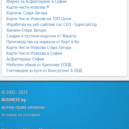
Фирма за Асфалтиране в София
Кърти-чисти-извозва ®
Къртене Стара Загора
Кърти Чисти Извозва на ТОП Цени
Изработка на уеб сайтове със СЕО - Supersait.bg
Хамали Стара Загора
Сладки и тестени изделия от Жанета
Производство на маркучи от Керт и Ко
Кърти Чисти Извозва Стара Загора
Кърти Чисти Извозва в София
Асфалтиране София
Мебелен обков от Креативе ЕООД
Счетоводни услуги от Консултинг Б ООД
© 2001 - 2025
BUSINESS.bg
всички права запазени -
Условия за ползване
,