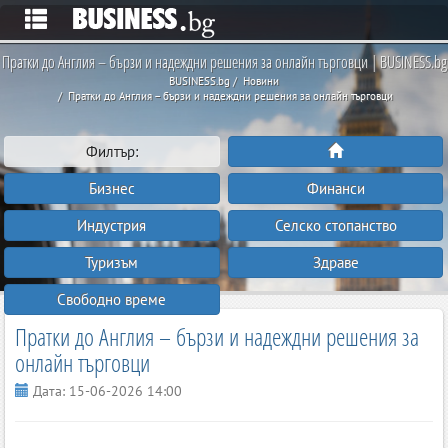
Пратки до Англия – бързи и надеждни решения за онлайн търговци | BUSINESS.bg
BUSINESS.bg
Новини
Пратки до Англия – бързи и надеждни решения за онлайн търговци
Филтър:
Бизнес
Финанси
Индустрия
Селско стопанство
Туризъм
Здраве
Свободно време
Пратки до Англия – бързи и надеждни решения за
онлайн търговци
Дата:
15-06-2026 14:00