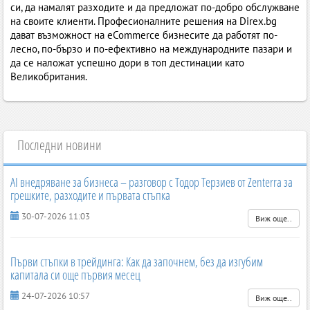
си, да намалят разходите и да предложат по-добро обслужване
на своите клиенти. Професионалните решения на Direx.bg
дават възможност на eCommerce бизнесите да работят по-
лесно, по-бързо и по-ефективно на международните пазари и
да се наложат успешно дори в топ дестинации като
Великобритания.
Последни новини
AI внедряване за бизнеса – разговор с Тодор Терзиев от Zenterra за
грешките, разходите и първата стъпка
30-07-2026 11:03
Виж още..
Първи стъпки в трейдинга: Как да започнем, без да изгубим
капитала си още първия месец
24-07-2026 10:57
Виж още..