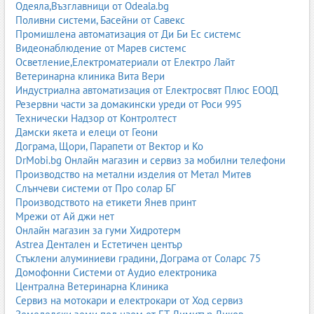
Одеяла,Възглавници от Odeala.bg
Поливни системи, Басейни от Савекс
Промишлена автоматизация от Ди Би Ес системс
Видеонаблюдение от Марев системс
Осветление,Електроматериали от Електро Лайт
Ветеринарна клиника Вита Вери
Индустриална автоматизация от Електросвят Плюс ЕООД
Резервни части за домакински уреди от Роси 995
Технически Надзор от Контролтест
Дамски якета и елеци от Геони
Дограма, Щори, Парапети от Вектор и Ко
DrMobi.bg Онлайн магазин и сервиз за мобилни телефони
Производство на метални изделия от Метал Митев
Слънчеви системи от Про солар БГ
Производството на етикети Янев принт
Мрежи от Ай джи нет
Онлайн магазин за гуми Хидротерм
Astrea Дентален и Естетичен център
Стъклени алуминиеви градини, Дограма от Соларс 75
Домофонни Системи от Аудио електроника
Централна Ветеринарна Клиника
Сервиз на мотокари и електрокари от Ход сервиз