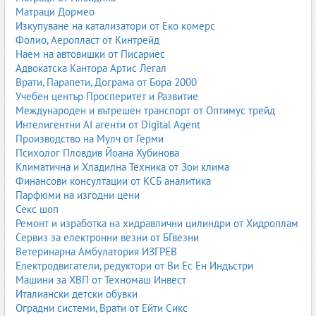
Матраци Дормео
Изкупуване на катализатори от Еко комерс
Фолио, Аеропласт от Кинтрейд
Наем на автовишки от Писариес
Адвокатска Кантора Артис Легал
Врати, Парапети, Дограма от Бора 2000
Учебен център Просперитет и Развитие
Международен и вътрешен транспорт от Оптимус трейд
Интелигентни AI агенти от Digital Agent
Производство на Мулч от Герми
Психолог Пловдив Йоана Хубинова
Климатична и Хладилна Техника от Зои клима
Финансови консултации от КСБ аналитика
Парфюми на изгодни цени
Секс шоп
Ремонт и изработка на хидравлични цилиндри от Хидроплам
Сервиз за електронни везни от БГвезни
Ветеринарна Амбулатория ИЗГРЕВ
Електродвигатели, редуктори от Ви Ес Ен Индъстри
Машини за ХВП от Техномаш Инвест
Италиански детски обувки
Оградни системи, Врати от Ейти Сикс