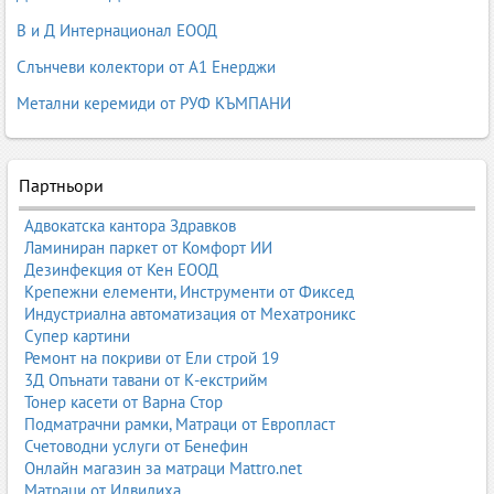
В и Д Интернационал ЕООД
Слънчеви колектори от А1 Енерджи
Метални керемиди от РУФ КЪМПАНИ
Партньори
Адвокатска кантора Здравков
Ламиниран паркет от Комфорт ИИ
Дезинфекция от Кен ЕООД
Крепежни елементи, Инструменти от Фиксед
Индустриална автоматизация от Мехатроникс
Супер картини
Ремонт на покриви от Ели строй 19
3Д Опънати тавани от К-екстрийм
Тонер касети от Варна Стор
Подматрачни рамки, Матраци от Европласт
Счетоводни услуги от Бенефин
Онлайн магазин за матраци Mattro.net
Матраци от Илвидиха