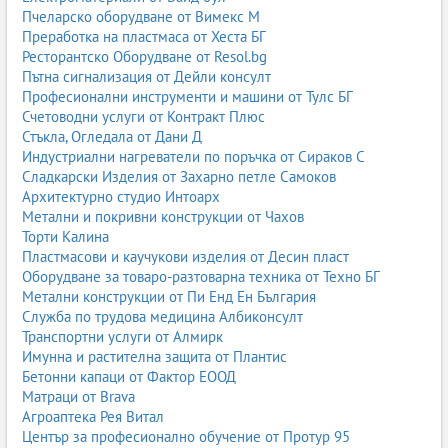
Пчеларско оборудване от Вимекс М
Преработка на пластмаса от Хеста БГ
Ресторантско Оборудване от Resol.bg
Пътна сигнализация от Дейли консулт
Професионални инструменти и машини от Тулс БГ
Счетоводни услуги от Контракт Плюс
Стъкла, Огледала от Дани Д
Индустриални нагреватели по поръчка от Сираков С
Сладкарски Изделия от Захарно петле Самоков
Архитектурно студио Интоарх
Метални и покривни конструкции от Чахов
Торти Калина
Пластмасови и каучукови изделия от Десин пласт
Оборудване за товаро-разтоварна техника от Техно БГ
Метални конструкции от Пи Енд Ен България
Служба по трудова медицина Албиконсулт
Транспортни услуги от Алмирк
Имунна и растителна защита от Плантис
Бетонни капаци от Фактор ЕООД
Матраци от Brava
Агроаптека Рея Витал
Център за професионално обучение от Протур 95