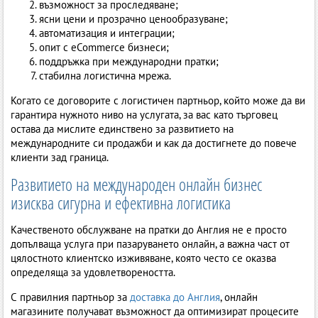
възможност за проследяване;
ясни цени и прозрачно ценообразуване;
автоматизация и интеграции;
опит с eCommerce бизнеси;
поддръжка при международни пратки;
стабилна логистична мрежа.
Когато се договорите с логистичен партньор, който може да ви
гарантира нужното ниво на услугата, за вас като търговец
остава да мислите единствено за развитието на
международните си продажби и как да достигнете до повече
клиенти зад граница.
Развитието на международен онлайн бизнес
изисква сигурна и ефективна логистика
Качественото обслужване на пратки до Англия не е просто
допълваща услуга при пазаруването онлайн, а важна част от
цялостното клиентско изживяване, която често се оказва
определяща за удовлетвореността.
С правилния партньор за
доставка до Англия
, онлайн
магазините получават възможност да оптимизират процесите