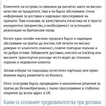
Клиентите на острова са свикнали да разчитат, както на високо
качество на продуктите, така и на бързо обслужване, точна
информация за доставка и надеждно проследяване на
пратките. Това означава, че качествената логистика не е просто
конкурентно предимство, а необходимост за успешната
реализация на британския пазар.
Когато един онлайн магазин предлага бързо и надеждно
обслужване на пратки до Англия, той печели по-високо
доверие от клиентите, лоялност, повече повторни поръчки и
по-добри отзиви. Забавените доставки, липсата на tracking или
високите транспортни разходи често водят до отказани
поръчки и недоволни клиенти.
Затова изборът на подходящ логистичен партньор има пряко
влияние върху развитието на бизнеса.
Direx осигурява бързи, предвидими и икономични решения за
пратки до Великобритания, с пълно проследяване и стабилно
покритие до всеки адрес в UK.
Какви са основните предизвикателства при доставка