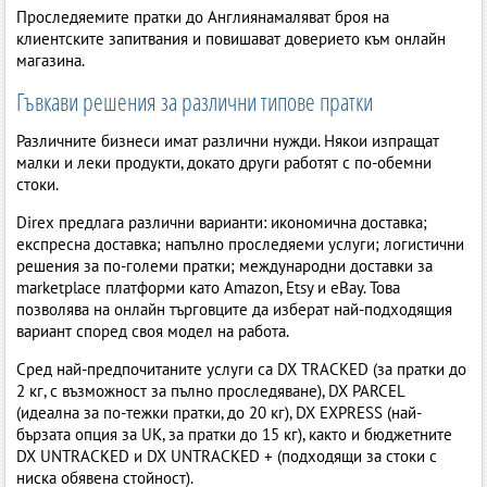
Проследяемите пратки до Англиянамаляват броя на
клиентските запитвания и повишават доверието към онлайн
магазина.
Гъвкави решения за различни типове пратки
Различните бизнеси имат различни нужди. Някои изпращат
малки и леки продукти, докато други работят с по-обемни
стоки.
Direx предлага различни варианти: икономична доставка;
експресна доставка; напълно проследяеми услуги; логистични
решения за по-големи пратки; международни доставки за
marketplace платформи като Amazon, Etsy и eBay. Това
позволява на онлайн търговците да изберат най-подходящия
вариант според своя модел на работа.
Сред най-предпочитаните услуги са DX TRACKED (за пратки до
2 кг, с възможност за пълно проследяване), DX PARCEL
(идеална за по-тежки пратки, до 20 кг), DX EXPRESS (най-
бързата опция за UK, за пратки до 15 кг), както и бюджетните
DX UNTRACKED и DX UNTRACKED + (подходящи за стоки с
ниска обявена стойност).