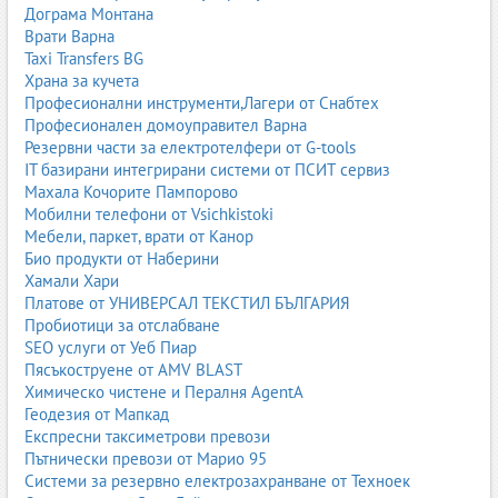
Дограма Монтана
Врати Варна
Taxi Transfers BG
Храна за кучета
Професионални инструменти,Лагери от Снабтех
Професионален домоуправител Варна
Резервни части за електротелфери от G-tools
IT базирани интегрирани системи от ПСИТ сервиз
Махала Кочорите Пампорово
Мобилни телефони от Vsichkistoki
Мебели, паркет, врати от Канор
Био продукти от Наберини
Хамали Хари
Платове от УНИВЕРСАЛ ТЕКСТИЛ БЪЛГАРИЯ
Пробиотици за отслабване
SEO услуги от Уеб Пиар
Пясъкоструене от AMV BLAST
Химическо чистене и Пералня AgentA
Геодезия от Мапкад
Експресни таксиметрови превози
Пътнически превози от Марио 95
Системи за резервно електрозахранване от Техноек