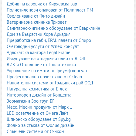
Добив на варовик от Киряевска вар
Полиетиленови опаковки от Полипласт ПМ
Озеленяване от Фито дизайн
Ветеринарна клиника Триовет
Санитарно-хигиенно оборудване от Евърклийн
Дом за Възрастни Хора Аркадия
Преработка на гъби, EPAL палети от Спиро
Счетоводни услуги от Успех консулт
Адвокатска кантора Legal Frame
Изкупуване на отпадъчно олио от BLOIL
ВИК и Отопление от Топлотехника
Управление на имоти от Триумф консулт
Професионално почистване от Cclean
Напоителни системи от Градински рай ООД
Натурална козметика от Е-лек
Интериорен дизайн от Концепта
Зоомагазин Зоо груп БГ
Месо, Месни продукти от Марк 1
LED осветление от Омега Лайт
Шпионско оборудване от Spy.bg
Фолио за стъкла от Фолия дизайн
Слънчеви системи от Сънком