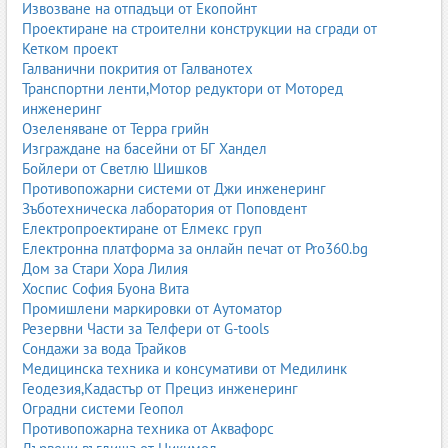
Извозване на отпадъци от Екопойнт
Проектиране на строителни конструкции на сгради от
Кетком проект
Галванични покрития от Галванотех
Транспортни ленти,Мотор редуктори от Моторед
инженеринг
Озеленяване от Терра грийн
Изграждане на басейни от БГ Хандел
Бойлери от Светлю Шишков
Противопожарни системи от Джи инженеринг
Зъботехническа лаборатория от Поповдент
Електропроектиране от Елмекс груп
Електронна платформа за онлайн печат от Pro360.bg
Дом за Стари Хора Лилия
Хоспис София Буона Вита
Промишлени маркировки от Аутоматор
Резервни Части за Телфери от G-tools
Сондажи за вода Трайков
Медицинска техника и консумативи от Медилинк
Геодезия,Кадастър от Прециз инженеринг
Оградни системи Геопол
Противопожарна техника от Аквафорс