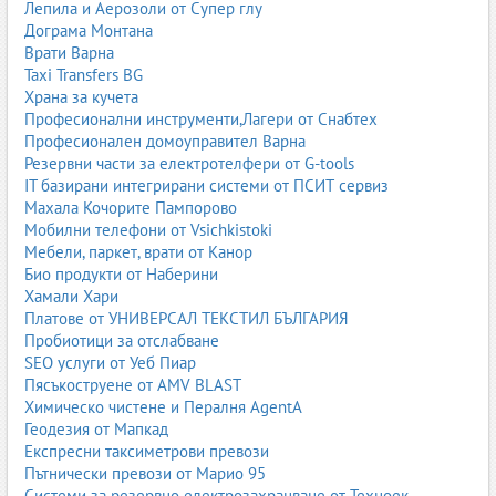
Лепила и Аерозоли от Супер глу
Дограма Монтана
Врати Варна
Taxi Transfers BG
Храна за кучета
Професионални инструменти,Лагери от Снабтех
Професионален домоуправител Варна
Резервни части за електротелфери от G-tools
IT базирани интегрирани системи от ПСИТ сервиз
Махала Кочорите Пампорово
Мобилни телефони от Vsichkistoki
Мебели, паркет, врати от Канор
Био продукти от Наберини
Хамали Хари
Платове от УНИВЕРСАЛ ТЕКСТИЛ БЪЛГАРИЯ
Пробиотици за отслабване
SEO услуги от Уеб Пиар
Пясъкоструене от AMV BLAST
Химическо чистене и Пералня AgentA
Геодезия от Мапкад
Експресни таксиметрови превози
Пътнически превози от Марио 95
Системи за резервно електрозахранване от Техноек