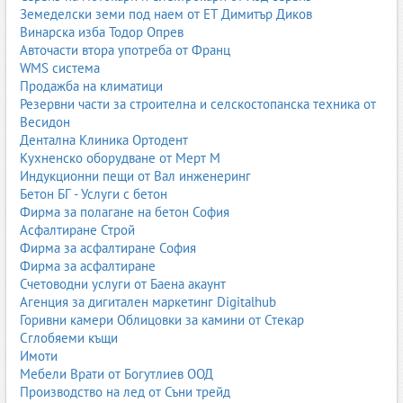
Земеделски земи под наем от ЕТ Димитър Диков
Винарска изба Тодор Опрев
Авточасти втора употреба от Франц
WMS система
Продажба на климатици
Резервни части за строителна и селскостопанска техника от
Весидон
Дентална Клиника Ортодент
Кухненско оборудване от Мерт М
Индукционни пещи от Вал инженеринг
Бетон БГ - Услуги с бетон
Фирма за полагане на бетон София
Асфалтиране Строй
Фирма за асфалтиране София
Фирма за асфалтиране
Счетоводни услуги от Баена акаунт
Агенция за дигитален маркетинг Digitalhub
Горивни камери Облицовки за камини от Стекар
Сглобяеми къщи
Имоти
Мебели Врати от Богутлиев ООД
Производство на лед от Съни трейд