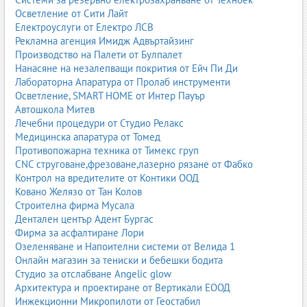
Осветление от Сити Лайт
Електроуслуги от Електро ЛСВ
Рекламна агенция Имидж Адвъртайзинг
Производство на Палети от Булпалет
Нанасяне на незалепващи покрития от Ейч Пи Ди
Лабораторна Апаратура от Пролаб инструменти
Осветление, SMART HOME от Интер Пауър
Автошкола Митев
Лечебни процедури от Студио Релакс
Медицинска апаратура от Томед
Противопожарна техника от Тимекс груп
CNC струговане,фрезоване,лазерно рязане от Фабко
Контрол на вредителите от Контики ООД
Ковано Желязо от Тан Колов
Строителна фирма Мусала
Дентален център Адент Бургас
Фирма за асфалтиране Лори
Озеленяване и Напоителни системи от Велида 1
Онлайн магазин за тениски и бебешки бодита
Студио за отслабване Angelic glow
Архитектура и проектиране от Вертикали ЕООД
Инжекционни Микропилоти от Геостабил