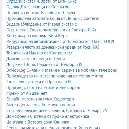
Оградни системи, Врати от Ейти Сикс
Одеяла,Възглавници от Odeala.bg
Поливни системи, Басейни от Савекс
Промишлена автоматизация от Ди Би Ес системс
Видеонаблюдение от Марев системс
Осветление,Електроматериали от Електро Лайт
Ветеринарна клиника Вита Вери
Индустриална автоматизация от Електросвят Плюс ЕООД
Резервни части за домакински уреди от Роси 995
Технически Надзор от Контролтест
Дамски якета и елеци от Геони
Дограма, Щори, Парапети от Вектор и Ко
DrMobi.bg Онлайн магазин и сервиз за мобилни телефони
Производство на метални изделия от Метал Митев
Слънчеви системи от Про солар БГ
Производството на етикети Янев принт
Мрежи от Ай джи нет
Онлайн магазин за гуми Хидротерм
Astrea Дентален и Естетичен център
Стъклени алуминиеви градини, Дограма от Соларс 75
Домофонни Системи от Аудио електроника
Централна Ветеринарна Клиника
Сервиз на мотокари и електрокари от Ход сервиз