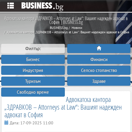
Адвокатска кантора „ЗДРАВКОВ – Attorneys at Law“: Вашият надежден адвокат в
София | BUSINESS.bg
BUSINESS.bg
Новини
Адвокатска кантора „ЗДРАВКОВ – Attorneys at Law“: Вашият надежден адвокат в София
Филтър:
Бизнес
Финанси
Индустрия
Селско стопанство
Туризъм
Здраве
Свободно време
Адвокатска кантора
„ЗДРАВКОВ – Attorneys at Law“: Вашият надежден
адвокат в София
Дата:
17-09-2025 11:00