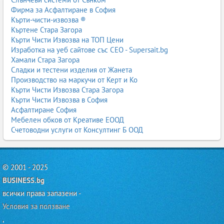
Фирма за Асфалтиране в София
Кърти-чисти-извозва ®
Къртене Стара Загора
Кърти Чисти Извозва на ТОП Цени
Изработка на уеб сайтове със СЕО - Supersait.bg
Хамали Стара Загора
Сладки и тестени изделия от Жанета
Производство на маркучи от Керт и Ко
Кърти Чисти Извозва Стара Загора
Кърти Чисти Извозва в София
Асфалтиране София
Мебелен обков от Креативе ЕООД
Счетоводни услуги от Консултинг Б ООД
© 2001 - 2025
BUSINESS.bg
всички права запазени -
Условия за ползване
,