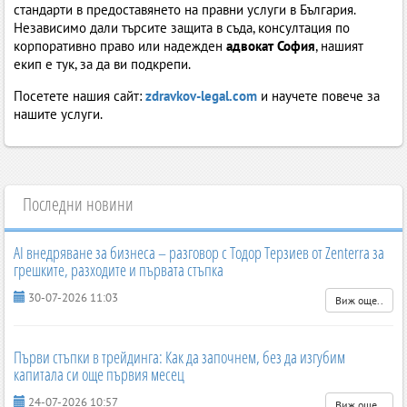
стандарти в предоставянето на правни услуги в България.
Независимо дали търсите защита в съда, консултация по
корпоративно право или надежден
адвокат София
, нашият
екип е тук, за да ви подкрепи.
Посетете нашия сайт:
zdravkov-legal.com
и научете повече за
нашите услуги.
Последни новини
AI внедряване за бизнеса – разговор с Тодор Терзиев от Zenterra за
грешките, разходите и първата стъпка
30-07-2026 11:03
Виж още..
Първи стъпки в трейдинга: Как да започнем, без да изгубим
капитала си още първия месец
24-07-2026 10:57
Виж още..