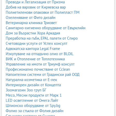
Преводи и Легализация от Призма
Добив на варовик от Киряевска вар
Полиетиленови опаковки от Полипласт ПМ
Озеленяване от Фито дизайн
Ветеринарна клиника Триовет
Санитарно-хигиенно оборудване от Евърклийн
Дом за Възрастни Хора Аркадия
Преработка на гъби, EPAL палети от Спиро
Счетоводни услуги от Успех консулт
Адвокатска кантора Legal Frame
Изкупуване на отпадъчно олио от BLOIL
ВИК и Отопление от Топлотехника
Управление на имоти от Триумф консулт
Професионално почистване от Cclean
Напоителни системи от Градински рай ООД
Натурална козметика от Е-лек
Интериорен дизайн от Концепта
Зоомагазин Зоо груп БГ
Месо, Месни продукти от Марк 1
LED осветление от Омега Лайт
Шпионско оборудване от Spy.bg
Фолио за стъкла от Фолия дизайн
Слънчеви системи от Сънком