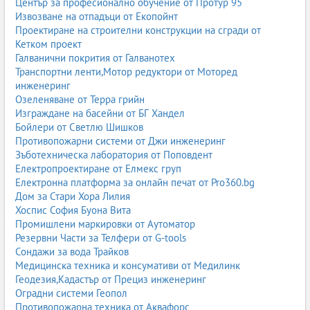
Център за професионално обучение от Протур 95
Извозване на отпадъци от Екопойнт
Проектиране на строителни конструкции на сгради от
Кетком проект
Галванични покрития от Галванотех
Транспортни ленти,Мотор редуктори от Моторед
инженеринг
Озеленяване от Терра грийн
Изграждане на басейни от БГ Хандел
Бойлери от Светлю Шишков
Противопожарни системи от Джи инженеринг
Зъботехническа лаборатория от Поповдент
Електропроектиране от Елмекс груп
Електронна платформа за онлайн печат от Pro360.bg
Дом за Стари Хора Лилия
Хоспис София Буона Вита
Промишлени маркировки от Аутоматор
Резервни Части за Телфери от G-tools
Сондажи за вода Трайков
Медицинска техника и консумативи от Медилинк
Геодезия,Кадастър от Прециз инженеринг
Оградни системи Геопол
Противопожарна техника от Аквафорс