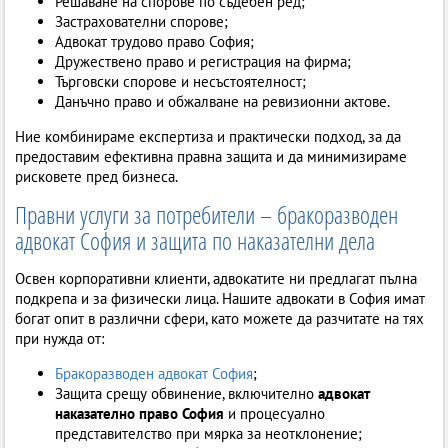
Решаване на спорове по съдебен ред;
Застрахователни спорове;
Адвокат трудово право София;
Дружествено право и регистрация на фирма;
Търговски спорове и несъстоятелност;
Данъчно право и обжалване на ревизионни актове.
Ние комбинираме експертиза и практически подход, за да
предоставим ефективна правна защита и да минимизираме
рисковете пред бизнеса.
Правни услуги за потребители – бракоразводен
адвокат София и защита по наказателни дела
Освен корпоративни клиенти, адвокатите ни предлагат пълна
подкрепа и за физически лица. Нашите адвокати в София имат
богат опит в различни сфери, като можете да разчитате на тях
при нужда от:
Бракоразводен адвокат София
;
Защита срещу обвинение, включително
адвокат
наказателно право София
и процесуално
представителство при мярка за неотклонение;