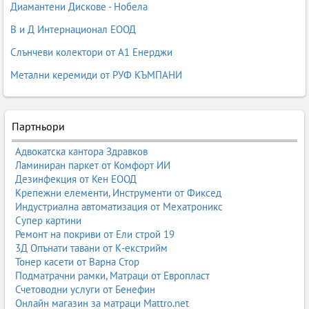
Диамантени Дискове - Нобела
В и Д Интернационал ЕООД
Слънчеви колектори от А1 Енерджи
Метални керемиди от РУФ КЪМПАНИ
Партньори
Адвокатска кантора Здравков
Ламиниран паркет от Комфорт ИИ
Дезинфекция от Кен ЕООД
Крепежни елементи, Инструменти от Фиксед
Индустриална автоматизация от Мехатроникс
Супер картини
Ремонт на покриви от Ели строй 19
3Д Опънати тавани от К-екстрийм
Тонер касети от Варна Стор
Подматрачни рамки, Матраци от Европласт
Счетоводни услуги от Бенефин
Онлайн магазин за матраци Mattro.net