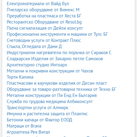
Електроматериали от Вайд бул
Пчеларско оборудване от Вимекс М
Преработка на пластмаса от Хеста БГ
Ресторантско Оборудване от Resol.bg
Пътна сигнализация от Дейли консулт
Професионални инструменти и машини от Тулс БГ
Счетоводни услуги от Контракт Плюс
Стъкла, Огледала от Дани Д
Индустриални нагреватели по поръчка от Сираков С
Сладкарски Изделия от Захарно петле Самоков
Архитектурно студио Интоарх
Метални и покривни конструкции от Чахов
Торти Калина
Пластмасови и каучукови изделия от Десин пласт
Оборудване за товаро-разтоварна техника от Техно БГ
Метални конструкции от Пи Енд Ен България
Служба по трудова медицина Албиконсулт
Транспортни услуги от Алмирк
Имунна и растителна защита от Плантис
Бетонни капаци от Фактор ЕООД
Матраци от Brava
Агроаптека Рея Витал