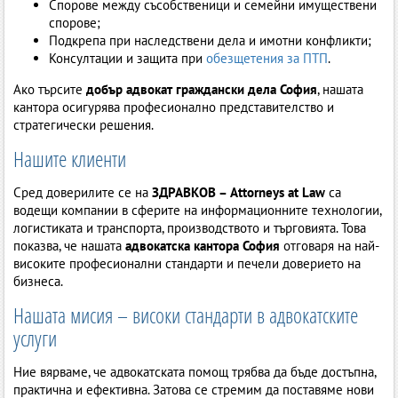
Спорове между съсобственици и семейни имуществени
спорове;
Подкрепа при наследствени дела и имотни конфликти;
Консултации и защита при
обезщетения за ПТП
.
Ако търсите
добър адвокат граждански дела София
, нашата
кантора осигурява професионално представителство и
стратегически решения.
Нашите клиенти
Сред доверилите се на
ЗДРАВКОВ – Attorneys at Law
са
водещи компании в сферите на информационните технологии,
логистиката и транспорта, производството и търговията. Това
показва, че нашата
адвокатска кантора София
отговаря на най-
високите професионални стандарти и печели доверието на
бизнеса.
Нашата мисия – високи стандарти в адвокатските
услуги
Ние вярваме, че адвокатската помощ трябва да бъде достъпна,
практична и ефективна. Затова се стремим да поставяме нови