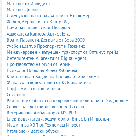
Матраци от Илвидиха
Матраци Дормео
Изкупуване на катализатори от Еко комерс
Фолио, Аеропласт от Кинтрейд
Наем на автовишки от Писариес
Адвокатска Кантора Артис Легал
Врати, Парапети, Дограма от Бора 2000
Учебен център Просперитет и Развитие
Международен и вътрешен транспорт от Оптимус трейд
Интелигентни AI агенти от Digital Agent
Производство на Мулч от Герми
Психолог Пловдив Йоана Хубинова
Климатична и Хладилна Техника от Зои клима
Финансови консултации от КСБ аналитика
Парфюми на изгодни цени
Секс шоп
Ремонт и изработка на хидравлични цилиндри от Хидроплам
Сервиз за електронни везни от БГвезни
Ветеринарна Амбулатория ИЗГРЕВ
Електродвигатели, редуктори от Ви Ес Ен Индъстри
Машини за ХВП от Техномаш Инвест
Италиански детски обувки