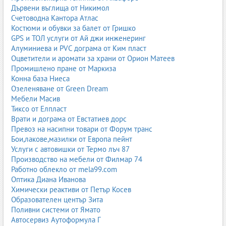
Дървени въглища от Никимол
Счетоводна Кантора Атлас
Костюми и обувки за балет от Гришко
GPS и ТОЛ услуги от Ай джи инженеринг
Алуминиева и PVC дограма от Ким пласт
Оцветители и аромати за храни от Орион Матеев
Промишлено пране от Маркиза
Конна база Ниеса
Озеленяване от Green Dream
Мебели Масив
Тиксо от Елпласт
Врати и дограма от Евстатиев дорс
Превоз на насипни товари от Форум транс
Бои,лакове,мазилки от Европа пейнт
Услуги с автовишки от Термо лъч 87
Производство на мебели от Филмар 74
Работно облекло от mela99.com
Оптика Диана Иванова
Химически реактиви от Петър Косев
Образователен център Зита
Поливни системи от Ямато
Автосервиз Аутоформула Г