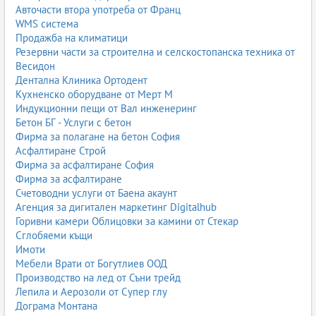
Авточасти втора употреба от Франц
WMS система
Продажба на климатици
Резервни части за строителна и селскостопанска техника от
Весидон
Дентална Клиника Ортодент
Кухненско оборудване от Мерт М
Индукционни пещи от Вал инженеринг
Бетон БГ - Услуги с бетон
Фирма за полагане на бетон София
Асфалтиране Строй
Фирма за асфалтиране София
Фирма за асфалтиране
Счетоводни услуги от Баена акаунт
Агенция за дигитален маркетинг Digitalhub
Горивни камери Облицовки за камини от Стекар
Сглобяеми къщи
Имоти
Мебели Врати от Богутлиев ООД
Производство на лед от Съни трейд
Лепила и Аерозоли от Супер глу
Дограма Монтана