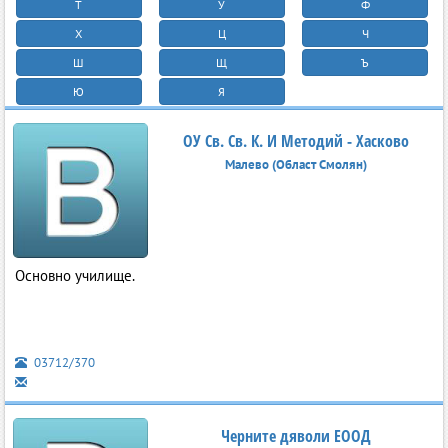
Т
У
Ф
Х
Ц
Ч
Ш
Щ
Ъ
Ю
Я
ОУ Св. Св. К. И Методий - Хасково
Малево (Област Смолян)
Основно училище.
03712/370
Черните дяволи ЕООД