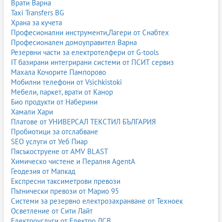
Врати Варна
Taxi Transfers BG
Храна за кучета
Професионални инструменти,Лагери от Снабтех
Професионален домоуправител Варна
Резервни части за електротелфери от G-tools
IT базирани интегрирани системи от ПСИТ сервиз
Махала Кочорите Пампорово
Мобилни телефони от Vsichkistoki
Мебели, паркет, врати от Канор
Био продукти от Наберини
Хамали Хари
Платове от УНИВЕРСАЛ ТЕКСТИЛ БЪЛГАРИЯ
Пробиотици за отслабване
SEO услуги от Уеб Пиар
Пясъкоструене от AMV BLAST
Химическо чистене и Пералня AgentA
Геодезия от Мапкад
Експресни таксиметрови превози
Пътнически превози от Марио 95
Системи за резервно електрозахранване от Техноек
Осветление от Сити Лайт
Електроуслуги от Електро ЛСВ