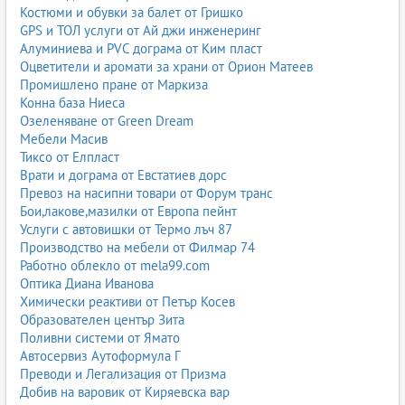
Костюми и обувки за балет от Гришко
GPS и ТОЛ услуги от Ай джи инженеринг
Алуминиева и PVC дограма от Ким пласт
Оцветители и аромати за храни от Орион Матеев
Промишлено пране от Маркиза
Конна база Ниеса
Озеленяване от Green Dream
Мебели Масив
Тиксо от Елпласт
Врати и дограма от Евстатиев дорс
Превоз на насипни товари от Форум транс
Бои,лакове,мазилки от Европа пейнт
Услуги с автовишки от Термо лъч 87
Производство на мебели от Филмар 74
Работно облекло от mela99.com
Оптика Диана Иванова
Химически реактиви от Петър Косев
Образователен център Зита
Поливни системи от Ямато
Автосервиз Аутоформула Г
Преводи и Легализация от Призма
Добив на варовик от Киряевска вар