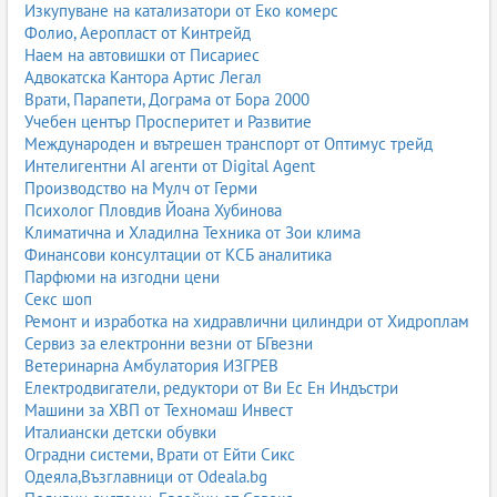
Изкупуване на катализатори от Еко комерс
Фолио, Аеропласт от Кинтрейд
Наем на автовишки от Писариес
Адвокатска Кантора Артис Легал
Врати, Парапети, Дограма от Бора 2000
Учебен център Просперитет и Развитие
Международен и вътрешен транспорт от Оптимус трейд
Интелигентни AI агенти от Digital Agent
Производство на Мулч от Герми
Психолог Пловдив Йоана Хубинова
Климатична и Хладилна Техника от Зои клима
Финансови консултации от КСБ аналитика
Парфюми на изгодни цени
Секс шоп
Ремонт и изработка на хидравлични цилиндри от Хидроплам
Сервиз за електронни везни от БГвезни
Ветеринарна Амбулатория ИЗГРЕВ
Електродвигатели, редуктори от Ви Ес Ен Индъстри
Машини за ХВП от Техномаш Инвест
Италиански детски обувки
Оградни системи, Врати от Ейти Сикс
Одеяла,Възглавници от Odeala.bg