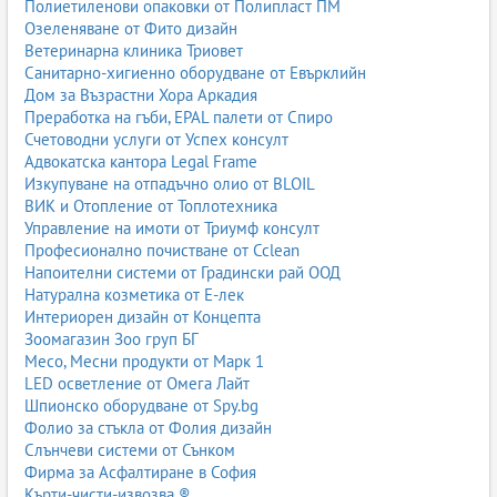
Полиетиленови опаковки от Полипласт ПМ
Озеленяване от Фито дизайн
Ветеринарна клиника Триовет
Санитарно-хигиенно оборудване от Евърклийн
Дом за Възрастни Хора Аркадия
Преработка на гъби, EPAL палети от Спиро
Счетоводни услуги от Успех консулт
Адвокатска кантора Legal Frame
Изкупуване на отпадъчно олио от BLOIL
ВИК и Отопление от Топлотехника
Управление на имоти от Триумф консулт
Професионално почистване от Cclean
Напоителни системи от Градински рай ООД
Натурална козметика от Е-лек
Интериорен дизайн от Концепта
Зоомагазин Зоо груп БГ
Месо, Месни продукти от Марк 1
LED осветление от Омега Лайт
Шпионско оборудване от Spy.bg
Фолио за стъкла от Фолия дизайн
Слънчеви системи от Сънком
Фирма за Асфалтиране в София
Кърти-чисти-извозва ®