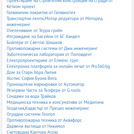
Проектиране на строителни конструкции на сгради от
Кетком проект
Галванични покрития от Галванотех
Транспортни ленти,Мотор редуктори от Моторед
инженеринг
Озеленяване от Терра грийн
Изграждане на басейни от БГ Хандел
Бойлери от Светлю Шишков
Противопожарни системи от Джи инженеринг
Зъботехническа лаборатория от Поповдент
Електропроектиране от Елмекс груп
Електронна платформа за онлайн печат от Pro360.bg
Дом за Стари Хора Лилия
Хоспис София Буона Вита
Промишлени маркировки от Аутоматор
Резервни Части за Телфери от G-tools
Сондажи за вода Трайков
Медицинска техника и консумативи от Медилинк
Геодезия,Кадастър от Прециз инженеринг
Оградни системи Геопол
Противопожарна техника от Аквафорс
Дървени въглища от Никимол
Счетоводна Кантора Атлас