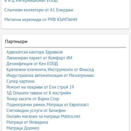
В и Д Интернационал ЕООД
Слънчеви колектори от А1 Енерджи
Метални керемиди от РУФ КЪМПАНИ
Партньори
Адвокатска кантора Здравков
Ламиниран паркет от Комфорт ИИ
Дезинфекция от Кен ЕООД
Крепежни елементи, Инструменти от Фиксед
Индустриална автоматизация от Мехатроникс
Супер картини
Ремонт на покриви от Ели строй 19
3Д Опънати тавани от К-екстрийм
Тонер касети от Варна Стор
Подматрачни рамки, Матраци от Европласт
Счетоводни услуги от Бенефин
Онлайн магазин за матраци Mattro.net
Матраци от Илвидиха
Матраци Дормео