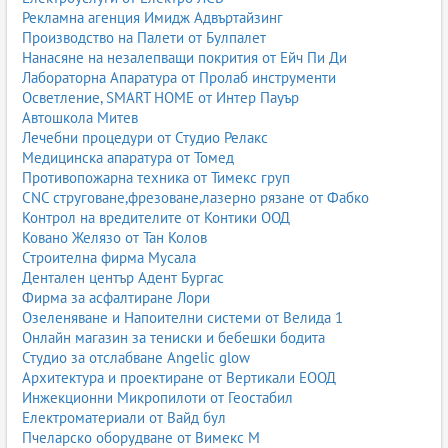
Рекламна агенция Имидж Адвъртайзинг
Производство на Палети от Булпалет
Нанасяне на незалепващи покрития от Ейч Пи Ди
Лабораторна Апаратура от Пролаб инструменти
Осветление, SMART HOME от Интер Пауър
Автошкола Митев
Лечебни процедури от Студио Релакс
Медицинска апаратура от Томед
Противопожарна техника от Тимекс груп
CNC струговане,фрезоване,лазерно рязане от Фабко
Контрол на вредителите от Контики ООД
Ковано Желязо от Тан Колов
Строителна фирма Мусала
Дентален център Адент Бургас
Фирма за асфалтиране Лори
Озеленяване и Напоителни системи от Велида 1
Онлайн магазин за тениски и бебешки бодита
Студио за отслабване Angelic glow
Архитектура и проектиране от Вертикали ЕООД
Инжекционни Микропилоти от Геостабил
Електроматериали от Вайд бул
Пчеларско оборудване от Вимекс М