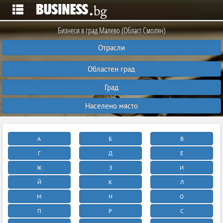
Бизнеси в град Малево (Област Смолян)
Отрасли
Областен град
Град
Населено място
А
Б
В
Г
Д
Е
Ж
З
И
Й
К
Л
М
Н
О
П
Р
С