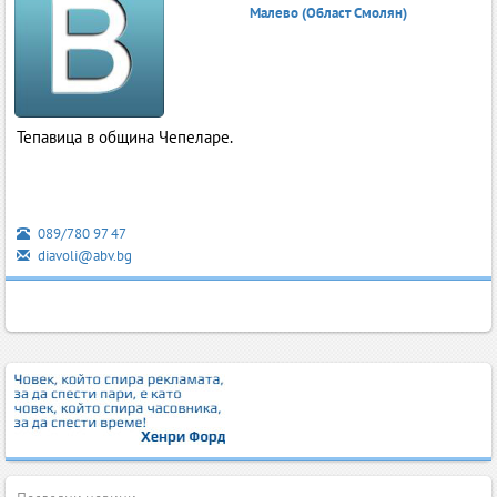
Малево (Област Смолян)
Тепавица в община Чепеларе.
089/780 97 47
diavoli@abv.bg