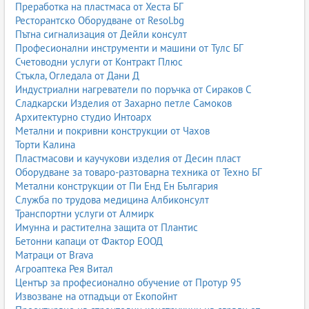
Преработка на пластмаса от Хеста БГ
Ресторантско Оборудване от Resol.bg
Пътна сигнализация от Дейли консулт
Професионални инструменти и машини от Тулс БГ
Счетоводни услуги от Контракт Плюс
Стъкла, Огледала от Дани Д
Индустриални нагреватели по поръчка от Сираков С
Сладкарски Изделия от Захарно петле Самоков
Архитектурно студио Интоарх
Метални и покривни конструкции от Чахов
Торти Калина
Пластмасови и каучукови изделия от Десин пласт
Оборудване за товаро-разтоварна техника от Техно БГ
Метални конструкции от Пи Енд Ен България
Служба по трудова медицина Албиконсулт
Транспортни услуги от Алмирк
Имунна и растителна защита от Плантис
Бетонни капаци от Фактор ЕООД
Матраци от Brava
Агроаптека Рея Витал
Център за професионално обучение от Протур 95
Извозване на отпадъци от Екопойнт