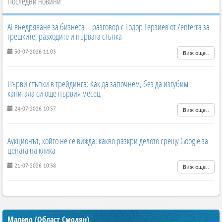
Последни новини
AI внедряване за бизнеса – разговор с Тодор Терзиев от Zenterra за
грешките, разходите и първата стъпка
30-07-2026 11:03
Виж още..
Първи стъпки в трейдинга: Как да започнем, без да изгубим
капитала си още първия месец
24-07-2026 10:57
Виж още..
Аукционът, който не се вижда: какво разкри делото срещу Google за
цената на клика
21-07-2026 10:38
Виж още..
Малево (Област Смолян)