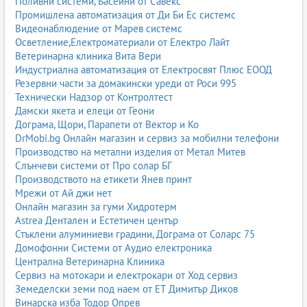
Поливни системи, Басейни от Савекс
Промишлена автоматизация от Ди Би Ес системс
Видеонаблюдение от Марев системс
Осветление,Електроматериали от Електро Лайт
Ветеринарна клиника Вита Вери
Индустриална автоматизация от Електросвят Плюс ЕООД
Резервни части за домакински уреди от Роси 995
Технически Надзор от Контролтест
Дамски якета и елеци от Геони
Дограма, Щори, Парапети от Вектор и Ко
DrMobi.bg Онлайн магазин и сервиз за мобилни телефони
Производство на метални изделия от Метал Митев
Слънчеви системи от Про солар БГ
Производството на етикети Янев принт
Мрежи от Ай джи нет
Онлайн магазин за гуми Хидротерм
Astrea Дентален и Естетичен център
Стъклени алуминиеви градини, Дограма от Соларс 75
Домофонни Системи от Аудио електроника
Централна Ветеринарна Клиника
Сервиз на мотокари и електрокари от Ход сервиз
Земеделски земи под наем от ЕТ Димитър Диков
Винарска изба Тодор Опрев