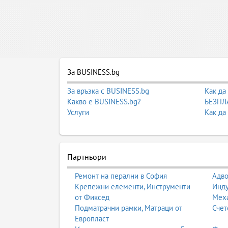
За BUSINESS.bg
За връзка с BUSINESS.bg
Как да
Какво е BUSINESS.bg?
БЕЗПЛА
Услуги
Как да
Партньори
Ремонт на перални в София
Адво
Крепежни елементи, Инструменти
Инду
от Фиксед
Мех
Подматрачни рамки, Матраци от
Счет
Европласт