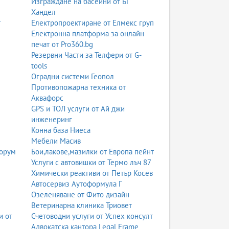
Изграждане на басейни от БГ
Хандел
т
Електропроектиране от Елмекс груп
Електронна платформа за онлайн
печат от Pro360.bg
Резервни Части за Телфери от G-
tools
Оградни системи Геопол
Противопожарна техника от
Аквафорс
GPS и ТОЛ услуги от Ай джи
инженеринг
Конна база Ниеса
Мебели Масив
Форум
Бои,лакове,мазилки от Европа пейнт
Услуги с автовишки от Термо лъч 87
Химически реактиви от Петър Косев
Автосервиз Аутоформула Г
Озеленяване от Фито дизайн
Ветеринарна клиника Триовет
и от
Счетоводни услуги от Успех консулт
Адвокатска кантора Legal Frame