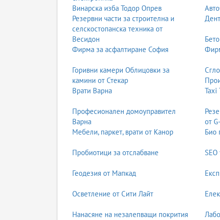
Винарска изба Тодор Опрев
Авто
Резервни части за строителна и
Дент
селскостопанска техника от
Весидон
Бето
Фирма за асфалтиране София
Фирм
Горивни камери Облицовки за
Сгл
камини от Стекар
Прои
Врати Варна
Taxi
Професионален домоуправител
Резе
Варна
от G
Мебели, паркет, врати от Канор
Био 
Пробиотици за отслабване
SEO 
Геодезия от Мапкад
Експ
Осветление от Сити Лайт
Елек
Нанасяне на незалепващи покрития
Лабо