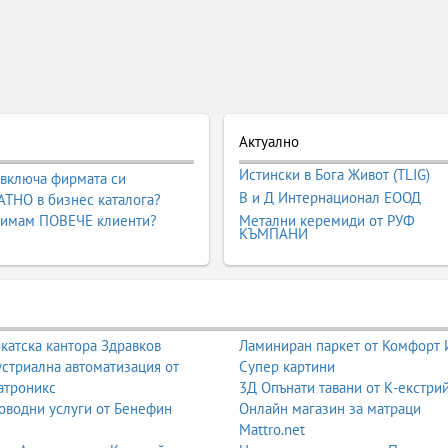
Актуално
Истински в Бога Живот (TLIG)
 включа фирмата си
В и Д Интернационал ЕООД
ТНО в бизнес каталога?
 имам ПОВЕЧЕ клиенти?
Метални керемиди от РУФ
КЪМПАНИ
катска кантора Здравков
Ламиниран паркет от Комфорт
стриална автоматизация от
Супер картини
атроникс
3Д Опънати тавани от К-екстри
оводни услуги от Бенефин
Онлайн магазин за матраци
Mattro.net