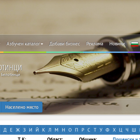
Азбучен каталог
Добави бизнес
Реклама
Новини
лотинци
Белотинци
Населено място
Д
Е
Ж
З
И
Й
К
Л
М
Н
О
П
Р
С
Т
У
Ф
Х
Ц
Ч
Ш
Т.К:
Област:
Община:
Пощенски и 