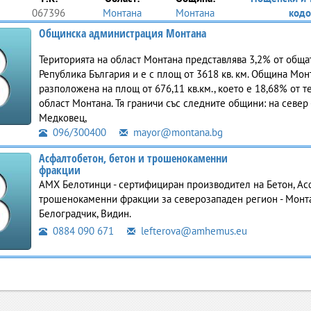
067396
Монтана
Монтана
кодо
Общинска администрация Монтана
Територията на област Монтана представлява 3,2% от обща
Република България и е с площ от 3618 кв. км. Община Мон
разположена на площ от 676,11 кв.км., което e 18,68% от т
област Монтана. Тя граничи със следните общини: на север 
Медковец,
096/300400
mayor@montana.bg
Асфалтобетон, бетон и трошенокаменни
фракции
АМХ Белотинци - сертифициран производител на Бетон, Ас
трошенокаменни фракции за северозападен регион - Монта
Белоградчик, Видин.
0884 090 671
lefterova@amhemus.eu