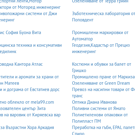
спортни ленти,Мотор
Озеленяване от Терра грийн
ктори от Моторед инженеринг
ивопожарни системи от Джи
Зъботехническа лаборатория о
енеринг
Поповдент
ис София Буона Вита
Промишлени маркировки от
Аутоматор
цинска техника и консумативи
Геодезия,Кадастър от Прециз
едилинк
инженеринг
оводна Кантора Атлас
Костюми и обувки за балет от
Гришко
тители и аромати за храни от
Промишлено пране от Маркиза
он Матеев
Озеленяване от Green Dream
и и дограма от Евстатиев дорс
Превоз на насипни товари от 
транс
тно облекло от mela99.com
Оптика Диана Иванова
зователен център Зита
Поливни системи от Ямато
в на варовик от Киряевска вар
Полиетиленови опаковки от
Полипласт ПМ
за Възрастни Хора Аркадия
Преработка на гъби, EPAL палет
Спиро