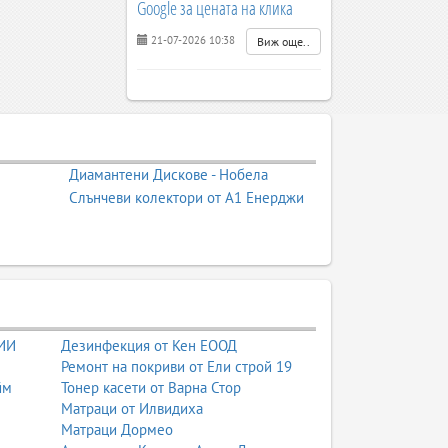
Google за цената на клика
21-07-2026 10:38
Виж още..
Диамантени Дискове - Нобела
Слънчеви колектори от А1 Енерджи
 ИИ
Дезинфекция от Кен ЕООД
Ремонт на покриви от Ели строй 19
йм
Тонер касети от Варна Стор
Матраци от Илвидиха
Матраци Дормео