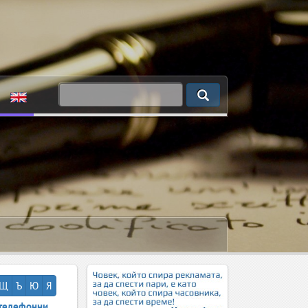
Щ
Ъ
Ю
Я
телефонни