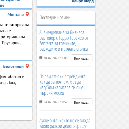
ве
Монтана
Последни новини
та територия на
тана e
AI внедряване за бизнеса –
ериторията на
разговор с Тодор Терзиев от
Zenterra за грешките,
- Брусарци,
разходите и първата стъпка
30-07-2026 11:03
Виж още..
Белотинци
Първи стъпки в трейдинга:
фалтобетон и
Как да започнем, без да
на, Лом,
изгубим капитала си още
първия месец
24-07-2026 10:57
Виж още..
Аукционът, който не се вижда:
какво разкри делото срещу