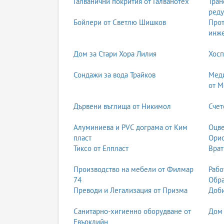
Галванични покрития от Галванотех
Тран
реду
Бойлери от Светлю Шишков
Прот
инж
Дом за Стари Хора Лилия
Хосп
Сондажи за вода Трайков
Меди
от М
Дървени въглища от Никимол
Счет
Алуминиева и PVC дограма от Ким
Оцве
пласт
Ори
Тиксо от Елпласт
Врат
Производство на мебели от Филмар
Рабо
74
Обра
Преводи и Легализация от Призма
Доби
Санитарно-хигиенно оборудване от
Дом 
Евърклийн