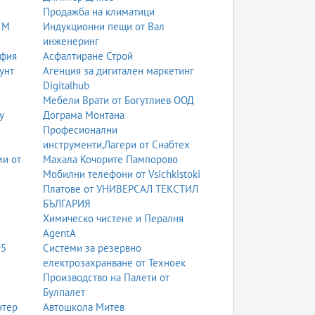
Продажба на климатици
 М
Индукционни пещи от Вал
инженеринг
офия
Асфалтиране Строй
унт
Агенция за дигитален маркетинг
Digitalhub
Мебели Врати от Богутлиев ООД
у
Дограма Монтана
Професионални
инструменти,Лагери от Снабтех
ми от
Махала Кочорите Пампорово
Мобилни телефони от Vsichkistoki
Платове от УНИВЕРСАЛ ТЕКСТИЛ
БЪЛГАРИЯ
Химическо чистене и Пералня
AgentA
95
Системи за резервно
електрозахранване от Техноек
Производство на Палети от
Булпалет
нтер
Автошкола Митев