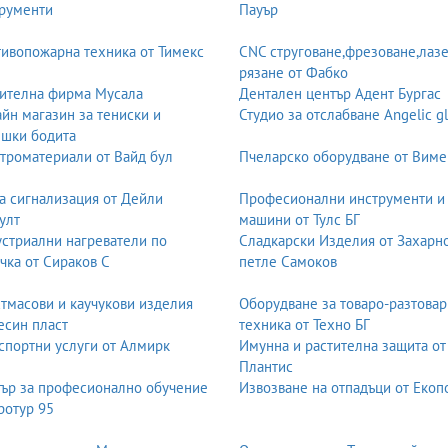
рументи
Пауър
ивопожарна техника от Тимекс
CNC струговане,фрезоване,лаз
рязане от Фабко
ителна фирма Мусала
Дентален център Адент Бургас
йн магазин за тениски и
Студио за отслабване Angelic g
шки бодита
троматериали от Вайд бул
Пчеларско оборудване от Виме
а сигнализация от Дейли
Професионални инструменти и
улт
машини от Тулс БГ
стриални нагреватели по
Сладкарски Изделия от Захарн
чка от Сираков С
петле Самоков
тмасови и каучукови изделия
Оборудване за товаро-разтовар
есин пласт
техника от Техно БГ
спортни услуги от Алмирк
Имунна и растителна защита от
Плантис
ър за професионално обучение
Извозване на отпадъци от Екоп
ротур 95