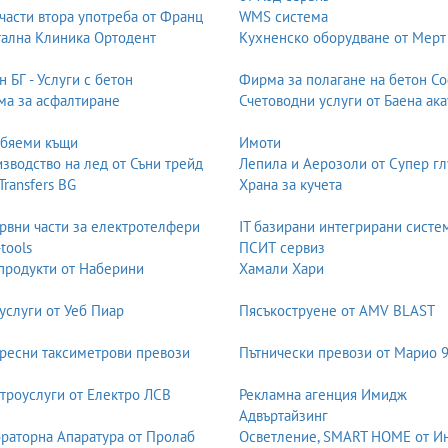
части втора употреба от Франц
WMS система
ална Клиника Ортодент
Кухненско оборудване от Мерт
н БГ - Услуги с бетон
Фирма за полагане на бетон С
а за асфалтиране
Счетоводни услуги от Баена ака
обяеми къщи
Имоти
зводство на лед от Съни трейд
Лепила и Аерозоли от Супер гл
 Transfers BG
Храна за кучета
рвни части за електротелфери
IT базирани интегрирани систе
-tools
ПСИТ сервиз
продукти от Наберини
Хамали Хари
услуги от Уеб Пиар
Пясъкоструене от AMV BLAST
ресни таксиметрови превози
Пътнически превози от Марио 
троуслуги от Електро ЛСВ
Рекламна агенция Имидж
Адвъртайзинг
раторна Апаратура от Пролаб
Осветление, SMART HOME от И