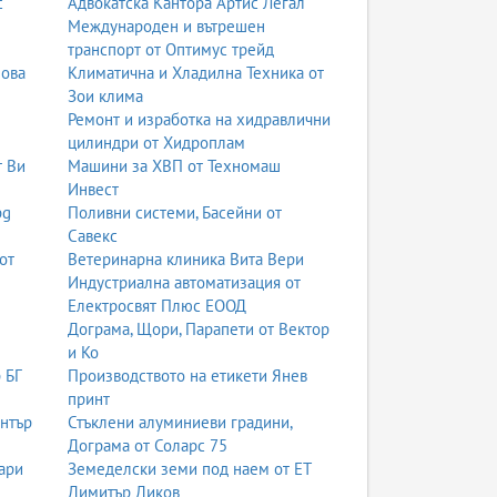
с
Адвокатска Кантора Артис Легал
Международен и вътрешен
транспорт от Оптимус трейд
нова
Климатична и Хладилна Техника от
Зои клима
Ремонт и изработка на хидравлични
цилиндри от Хидроплам
т Ви
Машини за ХВП от Техномаш
Инвест
bg
Поливни системи, Басейни от
Савекс
от
Ветеринарна клиника Вита Вери
Индустриална автоматизация от
Електросвят Плюс ЕООД
Дограма, Щори, Парапети от Вектор
и Ко
 БГ
Производството на етикети Янев
принт
ентър
Стъклени алуминиеви градини,
Дограма от Соларс 75
ари
Земеделски земи под наем от ЕТ
Димитър Диков