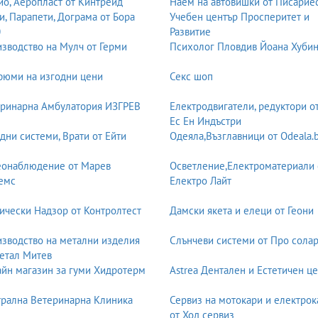
о, Аеропласт от Кинтрейд
Наем на автовишки от Писарие
и, Парапети, Дограма от Бора
Учебен център Просперитет и
0
Развитие
зводство на Мулч от Герми
Психолог Пловдив Йоана Хуби
юми на изгодни цени
Секс шоп
ринарна Амбулатория ИЗГРЕВ
Електродвигатели, редуктори о
Ес Ен Индъстри
дни системи, Врати от Ейти
Одеяла,Възглавници от Odeala.
еонаблюдение от Марев
Осветление,Електроматериали 
емс
Електро Лайт
ически Надзор от Контролтест
Дамски якета и елеци от Геони
зводство на метални изделия
Слънчеви системи от Про солар
етал Митев
йн магазин за гуми Хидротерм
Astrea Дентален и Естетичен ц
рална Ветеринарна Клиника
Сервиз на мотокари и електрок
от Ход сервиз