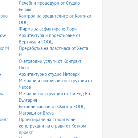
Лечебни процедури от Студио
Релакс
ерно
Контрол на вредителите от Контики
ООД
Фирма за асфалтиране Лори
low
Архитектура и проектиране от
Вертикали ЕООД
кс М
Преработка на пластмаса от Хеста
БГ
Счетоводни услуги от Контракт
Плюс
о
Архитектурно студио Интоарх
Метални и покривни конструкции от
Чахов
на
Метални конструкции от Пи Енд Ен
България
Бетонни капаци от Фактор ЕООД
Матраци от Brava
ойнт
Проектиране на строителни
конструкции на сгради от Кетком
проект