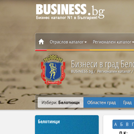
Отраслов каталог
Регионален каталог
Бизнеси в град Бе
BUSINESS.bg
Регионален каталог
Избери:
Белотинци
Областен град
Град
Белотинци
А
Б
В
Г
П.К: