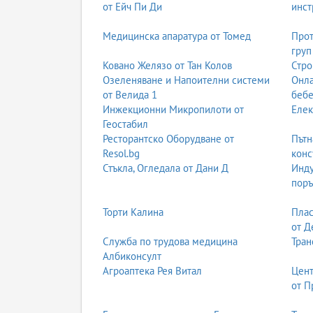
от Ейч Пи Ди
инст
Медицинска апаратура от Томед
Прот
груп
Ковано Желязо от Тан Колов
Стро
Озеленяване и Напоителни системи
Онла
от Велида 1
бебе
Инжекционни Микропилоти от
Елек
Геостабил
Ресторантско Оборудване от
Пътн
Resol.bg
конс
Стъкла, Огледала от Дани Д
Инду
поръ
Торти Калина
Плас
от Д
Служба по трудова медицина
Тран
Албиконсулт
Агроаптека Рея Витал
Цент
от П