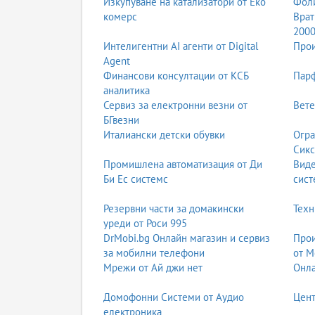
Изкупуване на катализатори от Еко
Фоли
комерс
Врат
200
Интелигентни AI агенти от Digital
Прои
Agent
Финансови консултации от КСБ
Парф
аналитика
Сервиз за електронни везни от
Вете
БГвезни
Италиански детски обувки
Огра
Сикс
Промишлена автоматизация от Ди
Вид
Би Ес системс
сист
Резервни части за домакински
Техн
уреди от Роси 995
DrMobi.bg Онлайн магазин и сервиз
Прои
за мобилни телефони
от М
Мрежи от Ай джи нет
Онла
Домофонни Системи от Аудио
Цент
електроника