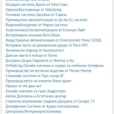
Оградни системи, Врати от Ейти Сикс
Изключително агресивен метод за тежки индустриални
Одеяла,Възглавници от Odeala.bg
замърсявания.
Поливни системи, Басейни от Савекс
Промишлена автоматизация от Ди Би Ес системс
6. Мобилно пясъкоструене
Видеонаблюдение от Марев системс
Осветление,Електроматериали от Електро Лайт
Фирмите идват на място – удобно за големи обекти, фасади,
Ветеринарна клиника Вита Вери
халета, резервоари, кораби.
Индустриална автоматизация от Електросвят Плюс ЕООД
Абразивни материали при пясъкоструене
Резервни части за домакински уреди от Роси 995
Технически Надзор от Контролтест
Изборът на абразив е ключов за качеството на обработката.
Дамски якета и елеци от Геони
Дограма, Щори, Парапети от Вектор и Ко
Кварцов пясък
– стандартен, но вече по-рядко
DrMobi.bg Онлайн магазин и сервиз за мобилни телефони
използван;
Производство на метални изделия от Метал Митев
Корунд
– много твърд, за тежки замърсявания;
Слънчеви системи от Про солар БГ
Стъклени перли
– за фино почистване и сатениране;
Производството на етикети Янев принт
Сода
– щадяща, за деликатни повърхности;
Мрежи от Ай джи нет
Стоманени дробинки
– за индустриални приложения;
Онлайн магазин за гуми Хидротерм
Гранат
– екологичен и ефективен абразив.
Astrea Дентален и Естетичен център
Оборудване за пясъкоструене
Стъклени алуминиеви градини, Дограма от Соларс 75
Домофонни Системи от Аудио електроника
Пясъкоструйните системи могат да бъдат преносими,
Централна Ветеринарна Клиника
стационарни или индустриални.