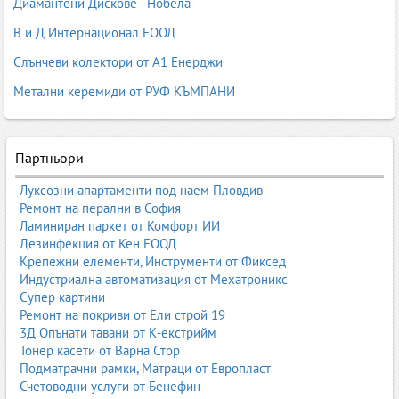
Диамантени Дискове - Нобела
Категорията „Пясъкоструене“ в Business.bg обединява фирми,
В и Д Интернационал ЕООД
които предлагат професионални услуги, мобилно
Слънчеви колектори от А1 Енерджи
пясъкоструене, индустриално пясъкоструене, почистване на
метал, бетон, дърво, фасади, автомобили и много други.
Метални керемиди от РУФ КЪМПАНИ
Какво представлява пясъкоструенето
Пясъкоструенето е процес, при който абразивен материал
Партньори
(пясък, корунд, стъклени перли, сода и др.) се ускорява чрез
въздушна струя под високо налягане и се насочва към
Луксозни апартаменти под наем Пловдив
повърхността. Така се премахват замърсявания, ръжда, боя,
Ремонт на перални в София
оксиди и се постига желаната текстура.
Ламиниран паркет от Комфорт ИИ
Дезинфекция от Кен ЕООД
Основните цели на пясъкоструенето са:
Крепежни елементи, Инструменти от Фиксед
Почистване
– премахване на ръжда, боя, мазилка,
Индустриална автоматизация от Мехатроникс
замърсявания;
Супер картини
Грапавене
– подготовка за боядисване или покрития;
Ремонт на покриви от Ели строй 19
Полиране
– при използване на фини абразиви;
3Д Опънати тавани от К-екстрийм
Реставрация
– възстановяване на метал, дърво, камък;
Тонер касети от Варна Стор
Матово покритие
– декоративни ефекти върху стъкло и
Подматрачни рамки, Матраци от Европласт
метал.
Счетоводни услуги от Бенефин