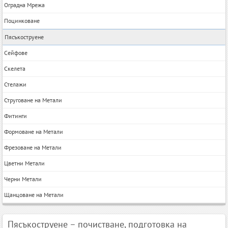
Оградна Мрежа
Поцинковане
Пясъкоструене
Сейфове
Скелета
Стелажи
Струговане на Метали
Фитинги
Формоване на Метали
Фрезоване на Метали
Цветни Метали
Черни Метали
Щанцоване на Метали
Пясъкоструене – почистване, подготовка на