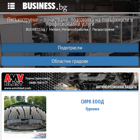
Пясъкоструене – почистване, подготовка на повърхности и
професионални услуги
BUSINESS.bg
Метали, Металообработка
Пясъкоструене
Подотрасли
Областни градове
СИРК ЕООД
Гурково