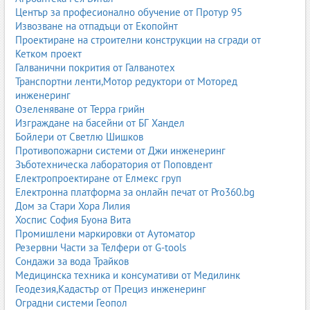
безопасност. Абразивът се движи с висока скорост и може да
Център за професионално обучение от Протур 95
причини сериозни наранявания, ако не се използва правилно
Извозване на отпадъци от Екопойнт
оборудване.
Проектиране на строителни конструкции на сгради от
Кетком проект
1. Защитно облекло
Галванични покрития от Галванотех
шлем с въздушно подаване;
Транспортни ленти,Мотор редуктори от Моторед
защитен костюм;
инженеринг
ръкавици от дебела кожа;
Озеленяване от Терра грийн
обувки със стоманено бомбе.
Изграждане на басейни от БГ Хандел
2. Филтриране на въздуха
Бойлери от Светлю Шишков
Противопожарни системи от Джи инженеринг
При работа в затворени помещения е задължително
Зъботехническа лаборатория от Поповдент
използването на филтриращи системи за прах.
Електропроектиране от Елмекс груп
Електронна платформа за онлайн печат от Pro360.bg
3. Контрол на налягането
Дом за Стари Хора Лилия
Налягането трябва да бъде съобразено с повърхността, за да се
Хоспис София Буона Вита
избегне увреждане.
Промишлени маркировки от Аутоматор
Резервни Части за Телфери от G-tools
4. Правилно позициониране
Сондажи за вода Трайков
Медицинска техника и консумативи от Медилинк
Дюзата трябва да бъде на правилно разстояние и под
Геодезия,Кадастър от Прециз инженеринг
подходящ ъгъл спрямо повърхността.
Оградни системи Геопол