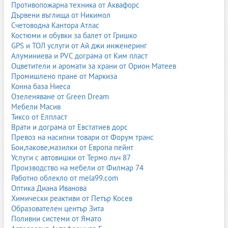
Чести грешки при пясъкоструене
Противопожарна техника от Аквафорс
Дървени въглища от Никимол
Неправилното пясъкоструене може да доведе до увреждане на
Счетоводна Кантора Атлас
повърхността, неравномерно почистване или лоша адхезия на
Костюми и обувки за балет от Гришко
боята.
GPS и ТОЛ услуги от Ай джи инженеринг
Алуминиева и PVC дограма от Ким пласт
Избор на неподходящ абразив
– може да надраска или
Оцветители и аромати за храни от Орион Матеев
повреди повърхността;
Промишлено пране от Маркиза
Прекалено високо налягане
– води до деформации;
Конна база Ниеса
Неправилен ъгъл на дюзата
– причинява неравномерно
Озеленяване от Green Dream
почистване;
Мебели Масив
Липса на обезпрашаване
– намалява качеството на
Тиксо от Елпласт
боядисването;
Врати и дограма от Евстатиев дорс
Недостатъчна защита
– опасност за оператора.
Превоз на насипни товари от Форум транс
Поддръжка на оборудването за пясъкоструене
Бои,лакове,мазилки от Европа пейнт
Услуги с автовишки от Термо лъч 87
Редовната поддръжка е ключът към безопасна и ефективна
Производство на мебели от Филмар 74
работа.
Работно облекло от mela99.com
Оптика Диана Иванова
Проверка на дюзите за износване;
Химически реактиви от Петър Косев
Почистване на маркучите и филтрите;
Образователен център Зита
Проверка на компресора;
Поливни системи от Ямато
Смяна на абразива при замърсяване;