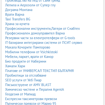
Производство на лед от Съни трейд
реставрация на автомобили;
Лепила и Аерозоли от Супер глу
почистване на фасади и бетон;
Дограма Монтана
обработка на дърво;
Врати Варна
почистване на ръжда и оксиди;
Taxi Transfers BG
декоративни ефекти върху стъкло;
Храна за кучета
индустриално почистване на машини и съоръжения.
Професионални инструменти,Лагери от Снабтех
Производствени технологии при пясъкоструенето
Професионален домоуправител Варна
Резервни части за електротелфери от G-tools
Пясъкоструенето е процес, който изисква прецизност,
IT базирани интегрирани системи от ПСИТ сервиз
правилен избор на оборудване и подходящ абразив.
Махала Кочорите Пампорово
Съвременните технологии позволяват по-бърза, по-безопасна
Мобилни телефони от Vsichkistoki
и по-ефективна обработка на различни повърхности. В
Мебели, паркет, врати от Канор
зависимост от целта – почистване, грапавене, реставрация или
Био продукти от Наберини
подготовка за боядисване – се използват различни методи и
Хамали Хари
машини.
Платове от УНИВЕРСАЛ ТЕКСТИЛ БЪЛГАРИЯ
Пробиотици за отслабване
1. Пясъкоструене под високо налягане
SEO услуги от Уеб Пиар
Това е най-разпространената технология. Компресор подава
Пясъкоструене от AMV BLAST
въздух под налягане 6–12 bar, който ускорява абразива.
Химическо чистене и Пералня AgentA
Подходящо е за метални конструкции, бетон, камък и тежки
Геодезия от Мапкад
замърсявания.
Експресни таксиметрови превози
Пътнически превози от Марио 95