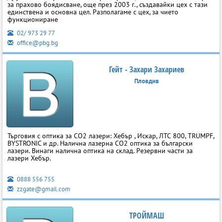
за прахово боядисване, още през 2003 г., създавайки цех с тази
единствена и основна цел. Разполагаме с цех, за чието
функциониране
02/ 973 29 77
office@pbg.bg
Гейт - Захари Захариев
Пловдив
Търговия с оптика за СО2 лазери: Хебър , Искар, ЛТС 800, TRUMPF,
BYSTRONIC и др. Налична лазерна СО2 оптика за български
лазери. Винаги налична оптика на склад. Резервни части за
лазери Хебър.
0888 556 755
zzgate@gmail.com
ТРОЙМАШ