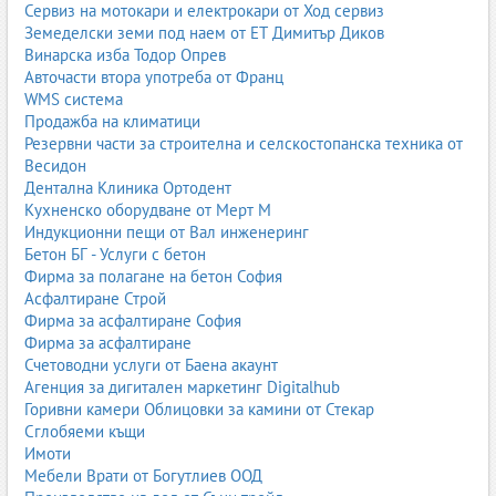
Сервиз на мотокари и електрокари от Ход сервиз
1. Пясъкоструйни апарати
Земеделски земи под наем от ЕТ Димитър Диков
Винарска изба Тодор Опрев
преносими апарати;
Авточасти втора употреба от Франц
индустриални системи;
WMS система
камери за пясъкоструене;
Продажба на климатици
кабинети за фино пясъкоструене.
Резервни части за строителна и селскостопанска техника от
2. Компресори
Весидон
Дентална Клиника Ортодент
Компресорът е сърцето на системата. Налягането определя
Кухненско оборудване от Мерт М
силата и ефективността.
Индукционни пещи от Вал инженеринг
Бетон БГ - Услуги с бетон
3. Дюзи
Фирма за полагане на бетон София
Изработват се от волфрамов карбид, бор карбид или керамика.
Асфалтиране Строй
Фирма за асфалтиране София
4. Защитно оборудване
Фирма за асфалтиране
маски и шлемове;
Счетоводни услуги от Баена акаунт
филтриращи системи;
Агенция за дигитален маркетинг Digitalhub
ръкавици и защитни костюми.
Горивни камери Облицовки за камини от Стекар
Сглобяеми къщи
Приложения на пясъкоструенето
Имоти
почистване на метални конструкции;
Мебели Врати от Богутлиев ООД
подготовка за боядисване;