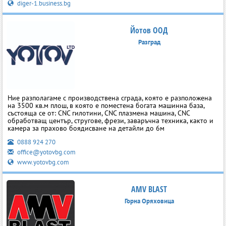
diger-1.business.bg
Йотов ООД
Разград
Ние разполагаме с производствена сграда, която е разположена
на 3500 кв.м плош, в която е поместена богата машинна база,
състояща се от: CNC гилотини, CNC плазмена машина, CNC
обработващ център, стругове, фрези, заваръчна техника, както и
камера за прахово боядисване на детайли до 6м
0888 924 270
office@yotovbg.com
www.yotovbg.com
AMV BLAST
Горна Оряховица