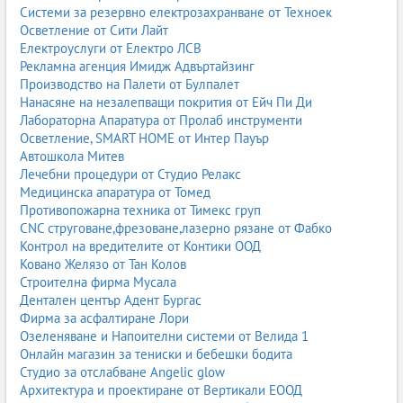
2. Пясъкоструене с ниско налягане
Системи за резервно електрозахранване от Техноек
Осветление от Сити Лайт
Използва се при деликатни повърхности като дърво, фасади,
Електроуслуги от Електро ЛСВ
декоративни елементи и реставрация на паметници.
Рекламна агенция Имидж Адвъртайзинг
3. Вакуумно пясъкоструене
Производство на Палети от Булпалет
Нанасяне на незалепващи покрития от Ейч Пи Ди
Системата събира абразива обратно чрез вакуум. Това
Лабораторна Апаратура от Пролаб инструменти
намалява праха и е подходящо за работа в затворени
Осветление, SMART HOME от Интер Пауър
помещения.
Автошкола Митев
Лечебни процедури от Студио Релакс
4. Пясъкоструене в камери и кабини
Медицинска апаратура от Томед
Използва се за малки детайли, инструменти, автомобилни
Противопожарна техника от Тимекс груп
части и метални елементи. Камерите осигуряват контролирана
CNC струговане,фрезоване,лазерно рязане от Фабко
среда и висока прецизност.
Контрол на вредителите от Контики ООД
Ковано Желязо от Тан Колов
5. Индустриално пясъкоструене
Строителна фирма Мусала
Дентален център Адент Бургас
Прилага се в корабостроене, резервоари, мостове, халета,
Фирма за асфалтиране Лори
метални конструкции и големи съоръжения. Изисква мощни
Озеленяване и Напоителни системи от Велида 1
компресори и професионални системи.
Онлайн магазин за тениски и бебешки бодита
Стандарти и качество при пясъкоструенето
Студио за отслабване Angelic glow
Архитектура и проектиране от Вертикали ЕООД
Пясъкоструенето е процес, който често предхожда боядисване,