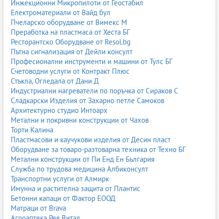
Инжекционни Микропилоти от Геостабил
галванизация или нанасяне на защитни покрития. Затова
Електроматериали от Вайд бул
качеството на обработката е критично. Международните
Пчеларско оборудване от Вимекс М
стандарти определят степента на почистване и грапавост.
Преработка на пластмаса от Хеста БГ
Ресторантско Оборудване от Resol.bg
Основни стандарти:
Пътна сигнализация от Дейли консулт
ISO 8501
– степени на почистване на метални
Професионални инструменти и машини от Тулс БГ
повърхности;
Счетоводни услуги от Контракт Плюс
ISO 8503
– грапавост на повърхността след
Стъкла, Огледала от Дани Д
пясъкоструене;
Индустриални нагреватели по поръчка от Сираков С
SSPC
– американски стандарти за подготовка на
Сладкарски Изделия от Захарно петле Самоков
повърхности;
Архитектурно студио Интоарх
NACE
– стандарти за антикорозионна защита.
Метални и покривни конструкции от Чахов
Торти Калина
Спазването на тези стандарти гарантира:
Пластмасови и каучукови изделия от Десин пласт
Оборудване за товаро-разтоварна техника от Техно БГ
по-добра адхезия на боята;
Метални конструкции от Пи Енд Ен България
по-дълъг живот на покритието;
Служба по трудова медицина Албиконсулт
устойчивост на корозия;
Транспортни услуги от Алмирк
равномерна и чиста повърхност.
Имунна и растителна защита от Плантис
Монтаж и безопасност при пясъкоструене
Бетонни капаци от Фактор ЕООД
Матраци от Brava
Пясъкоструенето е процес, който изисква строги мерки за
Агроаптека Рея Витал