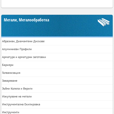
Метали, Металообработка
Абразиви, Диамантени Дискове
Алуминиеви Профили
Арматура и арматурни заготовки
Бариери
Галванизация
Заваряване
Зъбни Колела и Вериги
Изкупуване на метали
Инструментална Екипировка
Инструменти