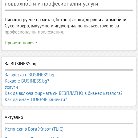
повърхности и професионални услуги
Пясъкоструене на метал, бетон, фасади, дърво и автомобили.
Сухо, мокро, вакуумно и индустриално пясъкоструене за
професионални приложения.
Пясъкоструене – технологии, видове, приложения, машини
Прочети повече
и професионални услуги
Пясъкоструенето
е един от най-ефективните методи за
За BUSINESS.bg
почистване, обработка и подготовка на повърхности. То
използва абразивен материал, който под високо налягане се
За връзка с BUSINESS.bg
насочва към повърхността, за да премахне ръжда, боя,
Какво е BUSINESS.bg?
замърсявания, оксидни слоеве, мазилки и други покрития.
Услуги
Пясъкоструенето е незаменимо в индустрията, строителството,
Как да включа фирмата си БЕЗПЛАТНО в бизнес каталога?
реставрацията, автомобилния сектор и подготовката за
Как да имам ПОВЕЧЕ клиенти?
боядисване.
За много фирми и майстори пясъкоструенето е ключов процес,
Актуално
който определя качеството на крайния резултат – дали ще
бъде боядисване, галванизация, полиране или реставрация.
Истински в Бога Живот (TLIG)
Правилният избор на абразив, техника и оборудване гарантира
чиста, равномерна и добре подготвена повърхност.