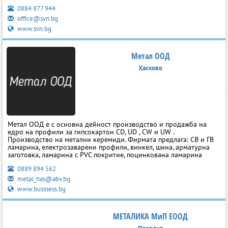
0884 877 944
office@svn.bg
www.svn.bg
Метал ООД
Хасково
Метал ООД е с основна дейност производство и продажба на
едро на профили за гипсокартон CD, UD , CW и UW .
Производство на метални керемиди. Фирмата предлага: СВ и ГВ
ламарина, електрозаварени профили, винкел, шина, арматурна
заготовка, ламарина с PVC покритие, поцинкована ламарина
0889 894 562
metal_has@abv.bg
www.business.bg
МЕТАЛИКА МиП ЕООД