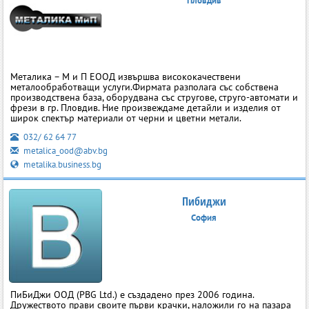
Пловдив
Металика – М и П ЕООД извършва висококачествени
металообработващи услуги.Фирмата разполага със собствена
производствена база, оборудвана със стругове, струго-автомати и
фрези в гр. Пловдив. Ние произвеждаме детайли и изделия от
широк спектър материали от черни и цветни метали.
032/ 62 64 77
metalica_ood@abv.bg
metalika.business.bg
Пибиджи
София
ПиБиДжи ООД (PВG Ltd.) е създадено през 2006 година.
Дружеството прави своите първи крачки, наложили го на пазара