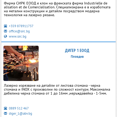
Фирма СИРК ЕООД е клон на френската фирма Industrielle de
alisation et de Comercialisation. Специализирана е в изработката
на метални конструкции и детайли посредством модерна
технология на лазерно рязане.
+359 878911737
office@sirc.bg
www.sirc.bg
ДИГЕР 1 ЕООД
Пловдив
Лазерно изрязване на детайли от листова стомана - черна
стомана и INOX с произволни по сложност контури. Максимална
дебелина черна стомана от 1 до 16мм ,неръждавейка - 1-5мм.
0889 512 467
diger_1@abv.bg