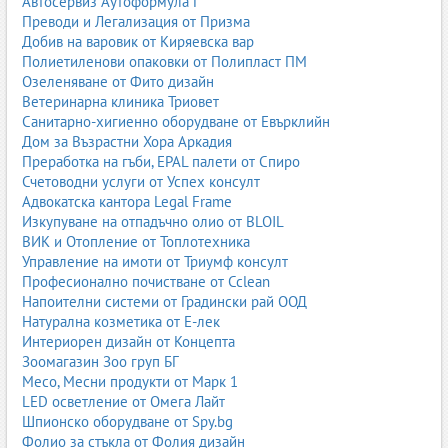
Автосервиз Аутоформула Г
Проверка на защитното оборудване.
Преводи и Легализация от Призма
Предимства на професионалното пясъкоструене
Добив на варовик от Киряевска вар
По-висока ефективност
– бързо и качествено
Полиетиленови опаковки от Полипласт ПМ
почистване;
Озеленяване от Фито дизайн
По-добра подготовка за боядисване
– равномерна
Ветеринарна клиника Триовет
грапавост;
Санитарно-хигиенно оборудване от Евърклийн
По-дълъг живот на покритията
– по-добра адхезия;
Дом за Възрастни Хора Аркадия
Безопасност
– професионалистите използват
Преработка на гъби, EPAL палети от Спиро
сертифицирано оборудване;
Счетоводни услуги от Успех консулт
Икономия на време
– особено при големи обекти.
Адвокатска кантора Legal Frame
Изкупуване на отпадъчно олио от BLOIL
Къде се използва пясъкоструене
ВИК и Отопление от Топлотехника
Пясъкоструенето е универсален процес, който намира
Управление на имоти от Триумф консулт
приложение в десетки индустрии.
Професионално почистване от Cclean
Напоителни системи от Градински рай ООД
корабостроене и морска индустрия;
Натурална козметика от Е-лек
метални конструкции и халета;
Интериорен дизайн от Концепта
автомобилна реставрация;
Зоомагазин Зоо груп БГ
строителство и фасади;
Месо, Месни продукти от Марк 1
бетонни повърхности;
LED осветление от Омега Лайт
дървени елементи и мебели;
Шпионско оборудване от Spy.bg
машини и индустриално оборудване;
Фолио за стъкла от Фолия дизайн