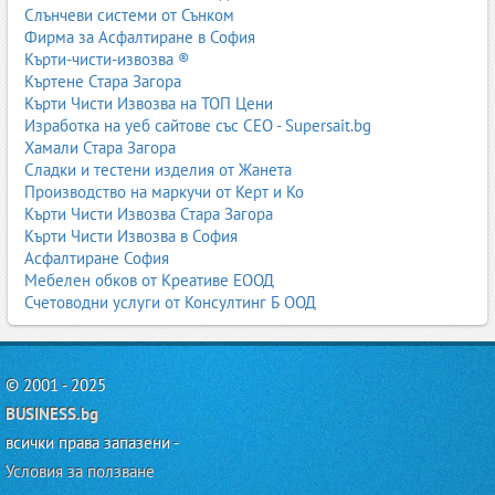
резервоари, цистерни и силози.
Слънчеви системи от Сънком
Иновации и модерни технологии при
Фирма за Асфалтиране в София
пясъкоструенето
Кърти-чисти-извозва ®
Къртене Стара Загора
Пясъкоструенето се развива динамично благодарение на
Кърти Чисти Извозва на ТОП Цени
нови технологии, които подобряват ефективността,
Изработка на уеб сайтове със СЕО - Supersait.bg
безопасността и качеството на обработката. Модерните
Хамали Стара Загора
системи позволяват по-прецизно почистване, по-нисък
Сладки и тестени изделия от Жанета
разход на абразив и по-малко прах, което прави процеса
Производство на маркучи от Керт и Ко
по-екологичен и икономичен.
Кърти Чисти Извозва Стара Загора
Кърти Чисти Извозва в София
Екологични абразиви
Асфалтиране София
Все повече фирми използват абразиви като гранат, сода
Мебелен обков от Креативе ЕООД
и стъклени перли, които са щадящи за околната среда и
Счетоводни услуги от Консултинг Б ООД
могат да се рециклират.
Пясъкоструене с рециклиране на абразива
© 2001 - 2025
Системите за рециклиране позволяват многократно
BUSINESS.bg
използване на абразива, което намалява разходите и
отпадъците.
всички права запазени -
Условия за ползване
Автоматизирани пясъкоструйни системи