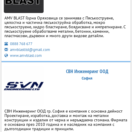
AMV BLAST Горна Оряховица се занимава с Пясъкоструене,
цялостна и частична пясъкоструйна обработка, мокро
пясъкоструене, хидро бластиране, боядисване и импрегниране. С
пясъкоструене обработваме метални, бетонни, каменни,
пластмасови, дървени и много други видове детайли.
0888 768 677
amvblastltd@gmail.com
www.amvblast.com
СВН Инженеринг ООД
София
СВН Инженеринг ООД гр. София е компания с основна дейност
Проектиране, изработка, доставка и монтаж на метални
конструкции и изделия от черна и неръждаема стомана. Фирмата
е основана през 2010 година и е наследник на компания с
дългогодишни традиции и принципи.