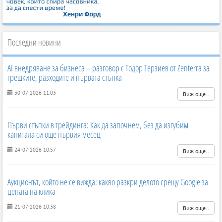
Последни новини
AI внедряване за бизнеса – разговор с Тодор Терзиев от Zenterra за
грешките, разходите и първата стъпка
30-07-2026 11:03
Виж още..
Първи стъпки в трейдинга: Как да започнем, без да изгубим
капитала си още първия месец
24-07-2026 10:57
Виж още..
Аукционът, който не се вижда: какво разкри делото срещу Google за
цената на клика
21-07-2026 10:38
Виж още..