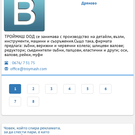
Дряново
ТРОЙМАШ ООД се занимава с производство на детайли, възли,
инструменти, машини и съоръжения.Също така, фирмата
предлага: зъбни, верижни и червячни колела; шлицеви валове;
редуктори; съединители-зъбни, палцови, еластични и други; оси,
валове, рейки, муфи
: 0676/ 7 31 75
office@troymash.com
1
2
3
4
5
6
7
8