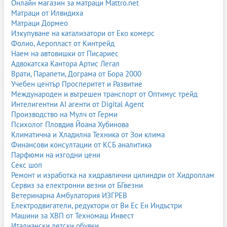
Онлайн магазин за матраци Mattro.net
Основни видове пясъкоструене
Матраци от Илвидиха
В зависимост от материала, повърхността и целта се използват
Матраци Дормео
различни техники.
Изкупуване на катализатори от Еко комерс
Фолио, Аеропласт от Кинтрейд
1. Сухо пясъкоструене
Наем на автовишки от Писариес
Адвокатска Кантора Артис Легал
Най-разпространеният метод. Използва се за метал, бетон,
Врати, Парапети, Дограма от Бора 2000
камък, дърво и други твърди повърхности.
Учебен център Просперитет и Развитие
2. Мокро пясъкоструене
Международен и вътрешен транспорт от Оптимус трейд
Интелигентни AI агенти от Digital Agent
Комбинира абразив и вода. Намалява праха и е подходящо за
Производство на Мулч от Герми
фасади, бетон и деликатни повърхности.
Психолог Пловдив Йоана Хубинова
Климатична и Хладилна Техника от Зои клима
3. Содоструене
Финансови консултации от КСБ аналитика
Използва сода бикарбонат – щадящ метод за автомобили,
Парфюми на изгодни цени
дърво, пластмаса и реставрация.
Секс шоп
Ремонт и изработка на хидравлични цилиндри от Хидроплам
4. Стъкленоструене
Сервиз за електронни везни от БГвезни
Ветеринарна Амбулатория ИЗГРЕВ
Използва стъклени перли за фино почистване и сатениране на
Електродвигатели, редуктори от Ви Ес Ен Индъстри
метал.
Машини за ХВП от Техномаш Инвест
5. Корундоструене
Италиански детски обувки