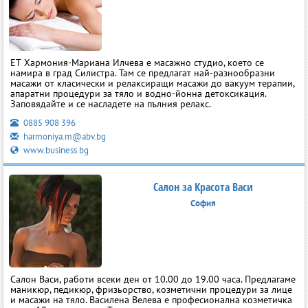
ЕТ Хармония-Мариана Илчева е масажно студио, което се
намира в град Силистра. Там се предлагат най-разнообразни
масажи от класически и релаксиращи масажи до вакуум терапии,
апаратни процедури за тяло и водно-йонна детоксикация.
Заповядайте и се насладете на пълния релакс.
0885 908 396
harmoniya.m@abv.bg
www.business.bg
Салон за Красота Васи
София
Салон Васи, работи всеки ден от 10.00 до 19.00 часа. Предлагаме
маникюр, педикюр, фризьорство, козметични процедури за лице
и масажи на тяло. Василена Велева е професионална козметичка