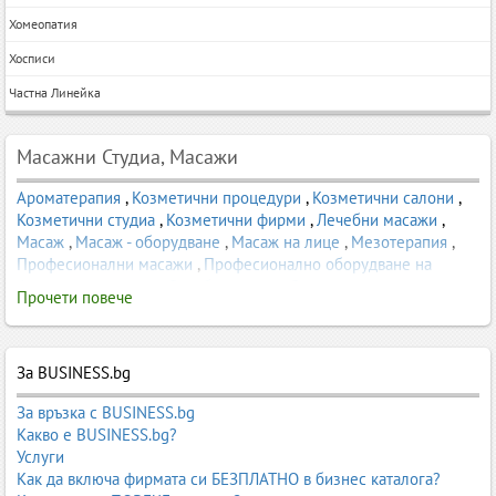
Хомеопатия
Хосписи
Частна Линейка
Масажни Студиа, Масажи
Ароматерапия
,
Козметични процедури
,
Козметични салони
,
Козметични студиа
,
Козметични фирми
,
Лечебни масажи
,
Масаж
,
Масаж - оборудване
,
Масаж на лице
,
Мезотерапия
,
Професионални масажи
,
Професионално оборудване на
фризьорски салони
,
Рехабилитация
,
Салон за масаж
,
Прочети повече
Солариуми - апарати и оборудване
За BUSINESS.bg
За връзка с BUSINESS.bg
Какво е BUSINESS.bg?
Услуги
Как да включа фирмата си БЕЗПЛАТНО в бизнес каталога?