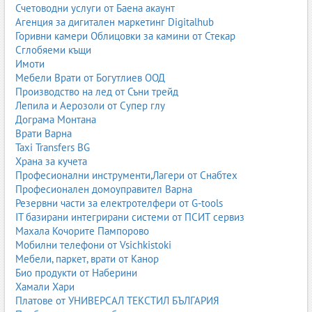
Счетоводни услуги от Баена акаунт
Агенция за дигитален маркетинг Digitalhub
Горивни камери Облицовки за камини от Стекар
Сглобяеми къщи
Имоти
Мебели Врати от Богутлиев ООД
Производство на лед от Съни трейд
Лепила и Аерозоли от Супер глу
Дограма Монтана
Врати Варна
Taxi Transfers BG
Храна за кучета
Професионални инструменти,Лагери от Снабтех
Професионален домоуправител Варна
Резервни части за електротелфери от G-tools
IT базирани интегрирани системи от ПСИТ сервиз
Махала Кочорите Пампорово
Мобилни телефони от Vsichkistoki
Мебели, паркет, врати от Канор
Био продукти от Наберини
Хамали Хари
Платове от УНИВЕРСАЛ ТЕКСТИЛ БЪЛГАРИЯ