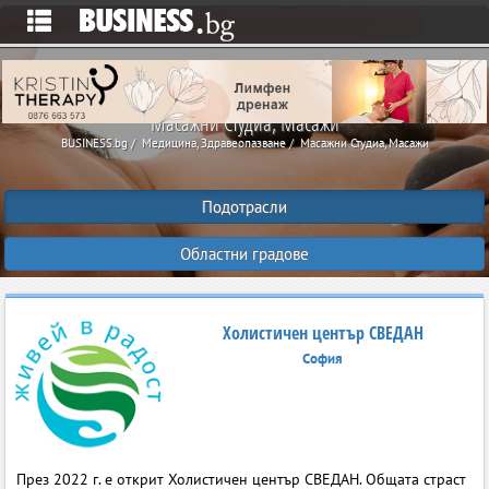
Масажни Студиа, Масажи
BUSINESS.bg
Медицина, Здравеопазване
Масажни Студиа, Масажи
Подотрасли
Областни градове
Холистичен център СВЕДАН
София
През 2022 г. е открит Холистичен център СВЕДАН. Общата страст