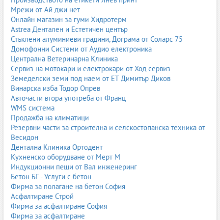
Мрежи от Ай джи нет
Онлайн магазин за гуми Хидротерм
Astrea Дентален и Естетичен център
Стъклени алуминиеви градини, Дограма от Соларс 75
Домофонни Системи от Аудио електроника
Централна Ветеринарна Клиника
Сервиз на мотокари и електрокари от Ход сервиз
Земеделски земи под наем от ЕТ Димитър Диков
Винарска изба Тодор Опрев
Авточасти втора употреба от Франц
WMS система
Продажба на климатици
Резервни части за строителна и селскостопанска техника от
Весидон
Дентална Клиника Ортодент
Кухненско оборудване от Мерт М
Индукционни пещи от Вал инженеринг
Бетон БГ - Услуги с бетон
Фирма за полагане на бетон София
Асфалтиране Строй
Фирма за асфалтиране София
Фирма за асфалтиране