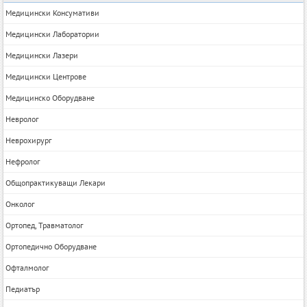
Медицински Консумативи
Медицински Лаборатории
Медицински Лазери
Медицински Центрове
Медицинско Оборудване
Невролог
Неврохирург
Нефролог
Общопрактикуващи Лекари
Онколог
Ортопед, Травматолог
Ортопедично Оборудване
Офталмолог
Педиатър