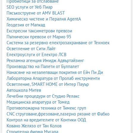
Пробиотици за отслабване
SEO услуги от Уеб Пиар
Пясъкоструене от AMV BLAST
Химическо чистене и Пералня AgentA
Геодезия от Мапкад
Експресни таксиметрови превози
Пътнически превози от Марио 95
Системи за резервно електрозахранване от Техноек
Осветление от Сити Лайт
Електроуслуги от Електро ЛСВ
Рекламна агенция Имидж Адвъртайзинг
Производство на Палети от Булпалет
Нанасяне на незалепващи покрития от Ейч Пи Ди
Лабораторна Апаратура от Пролаб инструменти
Осветление, SMART HOME от Интер Пауър
Автошкола Митев
Лечебни процедури от Студио Релакс
Медицинска апаратура от Томед
Противопожарна техника от Тимекс груп
CNC струговане,фрезоване,лазерно рязане от Фабко
Контрол на вредителите от Контики ООД
Ковано Желязо от Тан Колов
Строителна фирма Мусала