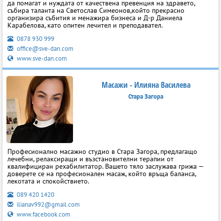
да помагат и нуждата от качествена превенция на здравето,
събира таланта на Светослав Симеонов,който прекрасно
организира събития и менажира бизнеса и Д-р Даниела
Карабелова, като опитен лечител и преподавател.
0878 930 999
office@sve-dan.com
www.sve-dan.com
Масажи - Илияна Василева
Стара Загора
Професионално масажно студио в Стара Загора, предлагащо
лечебни, релаксиращи и възстановителни терапии от
квалифициран рехабилитатор. Вашето тяло заслужава грижа —
доверете се на професионален масаж, който връща баланса,
лекотата и спокойствието.
089 420 1420
ilianav992@gmail.com
www.facebook.com