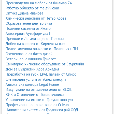
Производство на мебели от Филмар 74
Работно облекло от mela99.com
Оптика Диана Иванова
Химически реактиви от Петър Косев
Образователен център Зита
Поливни системи от Ямато
Автосервиз Аутоформула Г
Преводи и Легализация от Призма
Добив на варовик от Киряевска вар
Полиетиленови опаковки от Полипласт ПМ
Озеленяване от Фито дизайн
Ветеринарна клиника Триовет
Санитарно-хигиенно оборудване от Евърклийн
Дом за Възрастни Хора Аркадия
Преработка на гъби, EPAL палети от Спиро
Счетоводни услуги от Успех консулт
Адвокатска кантора Legal Frame
Изкупуване на отпадъчно олио от BLOIL
ВИК и Отопление от Топлотехника
Управление на имоти от Триумф консулт
Професионално почистване от Cclean
Напоителни системи от Градински рай ООД