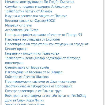
Метални конструкции от Пи Енд Ен България
Служба по трудова медицина Албиконсулт
Транспортни услуги от Алмирк
Имунна и растителна защита от Плантис
Бетонни капаци от Фактор ЕООД
Матраци от Brava
Агроаптека Рея Витал
Център за професионално обучение от Протур 95
Извозване на отпадъци от Екопойнт
Проектиране на строителни конструкции на сгради от
Кетком проект
Галванични покрития от Галванотех
Транспортни ленти,Мотор редуктори от Моторед
инженеринг
Озеленяване от Терра грийн
Изграждане на басейни от БГ Хандел
Бойлери от Светлю Шишков
Противопожарни системи от Джи инженеринг
Зъботехническа лаборатория от Поповдент
Електропроектиране от Елмекс груп
Електронна платформа за онлайн печат от Pro360.bg
Дом за Стари Хора Лилия
Хоспис София Буона Вита