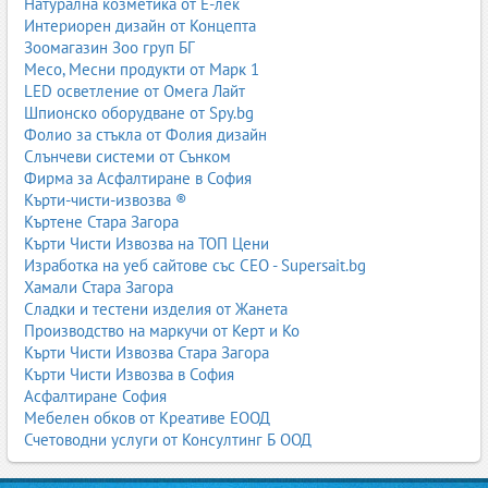
Натурална козметика от Е-лек
Интериорен дизайн от Концепта
Зоомагазин Зоо груп БГ
Месо, Месни продукти от Марк 1
LED осветление от Омега Лайт
Шпионско оборудване от Spy.bg
Фолио за стъкла от Фолия дизайн
Слънчеви системи от Сънком
Фирма за Асфалтиране в София
Кърти-чисти-извозва ®
Къртене Стара Загора
Кърти Чисти Извозва на ТОП Цени
Изработка на уеб сайтове със СЕО - Supersait.bg
Хамали Стара Загора
Сладки и тестени изделия от Жанета
Производство на маркучи от Керт и Ко
Кърти Чисти Извозва Стара Загора
Кърти Чисти Извозва в София
Асфалтиране София
Мебелен обков от Креативе ЕООД
Счетоводни услуги от Консултинг Б ООД