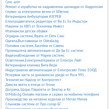
Секс шоп
Ремонт и изработка на хидравлични цилиндри от Хидроплам
Сервиз за електронни везни от БГвезни
Ветеринарна Амбулатория ИЗГРЕВ
Електродвигатели, редуктори от Ви Ес Ен Индъстри
Машини за ХВП от Техномаш Инвест
Италиански детски обувки
Оградни системи, Врати от Ейти Сикс
Одеяла,Възглавници от Odeala.bg
Поливни системи, Басейни от Савекс
Промишлена автоматизация от Ди Би Ес системс
Видеонаблюдение от Марев системс
Осветление,Електроматериали от Електро Лайт
Ветеринарна клиника Вита Вери
Индустриална автоматизация от Електросвят Плюс ЕООД
Резервни части за домакински уреди от Роси 995
Технически Надзор от Контролтест
Дамски якета и елеци от Геони
Дограма, Щори, Парапети от Вектор и Ко
DrMobi.bg Онлайн магазин и сервиз за мобилни телефони
Производство на метални изделия от Метал Митев
Слънчеви системи от Про солар БГ
Производството на етикети Янев принт