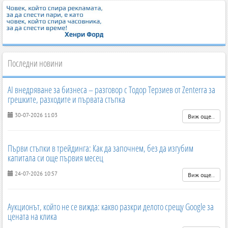
Последни новини
AI внедряване за бизнеса – разговор с Тодор Терзиев от Zenterra за
грешките, разходите и първата стъпка
30-07-2026 11:03
Виж още..
Първи стъпки в трейдинга: Как да започнем, без да изгубим
капитала си още първия месец
24-07-2026 10:57
Виж още..
Аукционът, който не се вижда: какво разкри делото срещу Google за
цената на клика