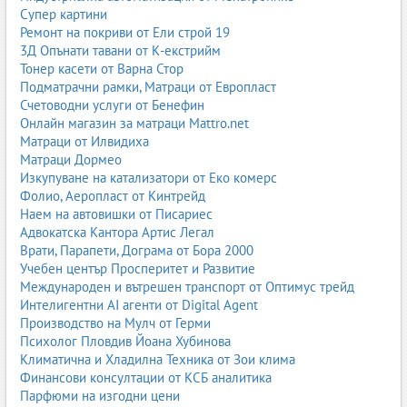
Супер картини
Ремонт на покриви от Ели строй 19
3Д Опънати тавани от К-екстрийм
Тонер касети от Варна Стор
Подматрачни рамки, Матраци от Европласт
Счетоводни услуги от Бенефин
Онлайн магазин за матраци Mattro.net
Матраци от Илвидиха
Матраци Дормео
Изкупуване на катализатори от Еко комерс
Фолио, Аеропласт от Кинтрейд
Наем на автовишки от Писариес
Адвокатска Кантора Артис Легал
Врати, Парапети, Дограма от Бора 2000
Учебен център Просперитет и Развитие
Международен и вътрешен транспорт от Оптимус трейд
Интелигентни AI агенти от Digital Agent
Производство на Мулч от Герми
Психолог Пловдив Йоана Хубинова
Климатична и Хладилна Техника от Зои клима
Финансови консултации от КСБ аналитика
Парфюми на изгодни цени