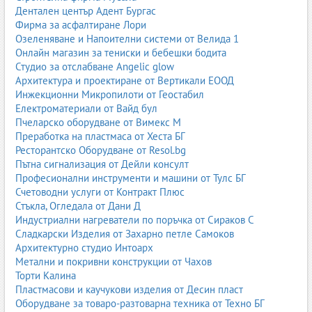
Дентален център Адент Бургас
Фирма за асфалтиране Лори
Озеленяване и Напоителни системи от Велида 1
Онлайн магазин за тениски и бебешки бодита
Студио за отслабване Angelic glow
Архитектура и проектиране от Вертикали ЕООД
Инжекционни Микропилоти от Геостабил
Електроматериали от Вайд бул
Пчеларско оборудване от Вимекс М
Преработка на пластмаса от Хеста БГ
Ресторантско Оборудване от Resol.bg
Пътна сигнализация от Дейли консулт
Професионални инструменти и машини от Тулс БГ
Счетоводни услуги от Контракт Плюс
Стъкла, Огледала от Дани Д
Индустриални нагреватели по поръчка от Сираков С
Сладкарски Изделия от Захарно петле Самоков
Архитектурно студио Интоарх
Метални и покривни конструкции от Чахов
Торти Калина
Пластмасови и каучукови изделия от Десин пласт
Оборудване за товаро-разтоварна техника от Техно БГ