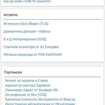
Как да имам ПОВЕЧЕ клиенти?
Актуално
Истински в Бога Живот (TLIG)
Диамантени Дискове - Нобела
В и Д Интернационал ЕООД
Слънчеви колектори от А1 Енерджи
Метални керемиди от РУФ КЪМПАНИ
Партньори
Ремонт на перални в София
Адвокатска кантора Здравков
Ламиниран паркет от Комфорт ИИ
Дезинфекция от Кен ЕООД
Крепежни елементи, Инструменти от Фиксед
Индустриална автоматизация от Мехатроникс