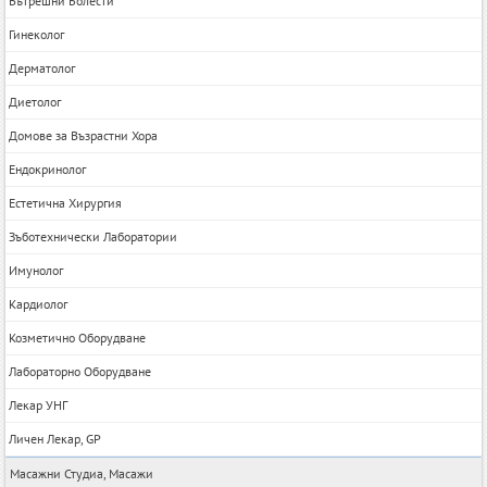
Вътрешни Болести
Гинеколог
Дерматолог
Диетолог
Домове за Възрастни Хора
Ендокринолог
Естетична Хирургия
Зъботехнически Лаборатории
Имунолог
Кардиолог
Козметично Оборудване
Лабораторно Оборудване
Лекар УНГ
Личен Лекар, GP
Масажни Студиа, Масажи