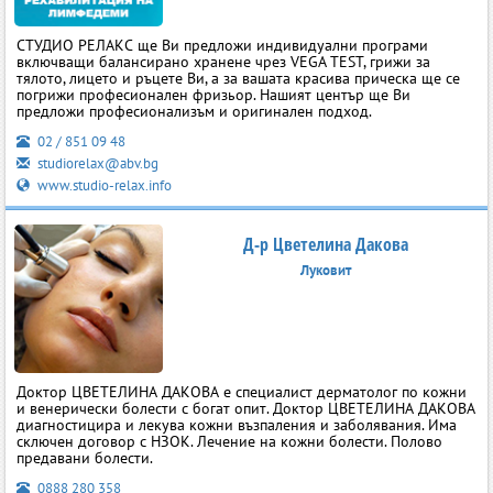
СТУДИО РЕЛАКС ще Ви предложи индивидуални програми
включващи балансирано хранене чрез VEGA TEST, грижи за
тялото, лицето и ръцете Ви, а за вашата красива прическа ще се
погрижи професионален фризьор. Нашият център ще Ви
предложи професионализъм и оригинален подход.
02 / 851 09 48
studiorelax@abv.bg
www.studio-relax.info
Д-р Цветелина Дакова
Луковит
Доктор ЦВЕТЕЛИНА ДАКОВА е специалист дерматолог по кожни
и венерически болести с богат опит. Доктор ЦВЕТЕЛИНА ДАКОВА
диагностицира и лекува кожни възпаления и заболявания. Има
сключен договор с НЗОК. Лечение на кожни болести. Полово
предавани болести.
0888 280 358