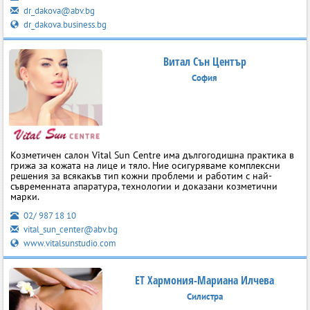
dr_dakova@abv.bg
dr_dakova.business.bg
Витал Сън Център
София
Козметичен салон Vital Sun Centre има дългогодишна практика в
грижа за кожата на лице и тяло. Ние осигуряваме комплексни
решения за всякакъв тип кожни проблеми и работим с най-
съвременната апаратура, технологии и доказани козметични
марки.
02/ 987 18 10
vital_sun_center@abv.bg
www.vitalsunstudio.com
ЕТ Хармония-Мариана Илчева
Силистра