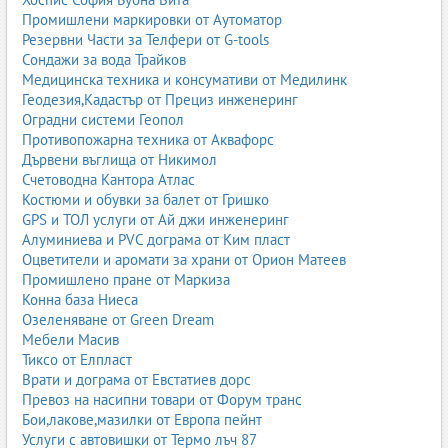
Промишлени маркировки от Аутоматор
Резервни Части за Телфери от G-tools
Сондажи за вода Трайков
Медицинска техника и консумативи от Медилинк
Геодезия,Кадастър от Прециз инженеринг
Оградни системи Геопол
Противопожарна техника от Аквафорс
Дървени въглища от Никимол
Счетоводна Кантора Атлас
Костюми и обувки за балет от Гришко
GPS и ТОЛ услуги от Ай джи инженеринг
Алуминиева и PVC дограма от Ким пласт
Оцветители и аромати за храни от Орион Матеев
Промишлено пране от Маркиза
Конна база Ниеса
Озеленяване от Green Dream
Мебели Масив
Тиксо от Елпласт
Врати и дограма от Евстатиев дорс
Превоз на насипни товари от Форум транс
Бои,лакове,мазилки от Европа пейнт
Услуги с автовишки от Термо лъч 87