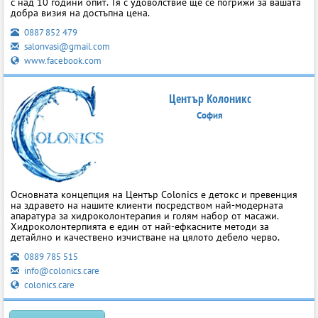
с над 10 години опит. Тя с удоволствие ще се погрижи за вашата
добра визия на достъпна цена.
0887 852 479
salonvasi@gmail.com
www.facebook.com
Център Колоникс
София
Основната концепция на Център Colonics е детокс и превенция
на здравето на нашите клиенти посредством най-модерната
апаратура за хидроколонтерапия и голям набор от масажи.
Хидроколонтерпията е един от най-ефкасните методи за
детайлно и качествено изчистване на цялото дебело черво.
0889 785 515
info@colonics.care
colonics.care