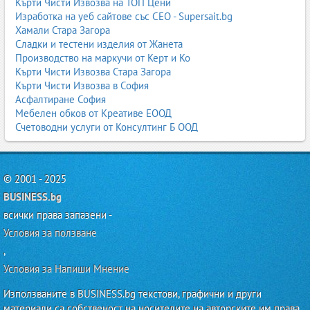
Кърти Чисти Извозва на ТОП Цени
Спестяване на време и пътуване
Изработка на уеб сайтове със СЕО - Supersait.bg
Хамали Стара Загора
Сладки и тестени изделия от Жанета
Профилактика и здравословен начин на живот
Производство на маркучи от Керт и Ко
Кърти Чисти Извозва Стара Загора
Профилактиката е ключов елемент в поддържането на здрави
Кърти Чисти Извозва в София
бели дробове. Много белодробни заболявания могат да бъдат
Асфалтиране София
предотвратени или значително забавени чрез промени в
Мебелен обков от Креативе ЕООД
начина на живот и редовни медицински прегледи.
Счетоводни услуги от Консултинг Б ООД
Отказ от тютюнопушене
Това е най-важната стъпка за намаляване на риска от ХОББ, рак
© 2001 - 2025
на белия дроб и хронични възпаления. Дори дългогодишните
пушачи могат да подобрят белодробната функция след
BUSINESS.bg
отказване.
всички права запазени -
Подобряване на качеството на въздуха
Условия за ползване
,
Използването на пречистватели на въздух, избягването на
силно замърсени райони и проветряването на помещенията
Условия за Напиши Мнение
намаляват риска от дразнене и възпаления.
Използваните в BUSINESS.bg текстови, графични и други
Физическа активност
материали са собственост на носителите на авторските им права.