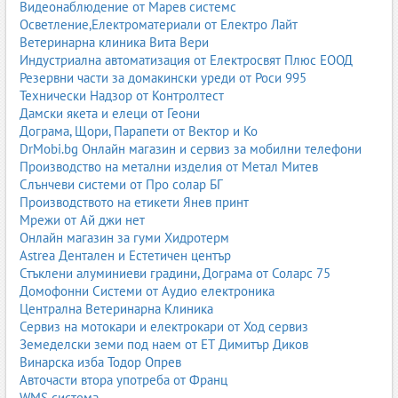
Видеонаблюдение от Марев системс
бактерии, вируси или гъбички. Симптомите включват висока
Осветление,Електроматериали от Електро Лайт
температура, кашлица, болка в гърдите и затруднено дишане.
Ветеринарна клиника Вита Вери
Белодробните клиники извършват рентгенови снимки, кръвни
Индустриална автоматизация от Електросвят Плюс ЕООД
тестове и назначават подходящо лечение.
Резервни части за домакински уреди от Роси 995
Белодробна фиброза
Технически Надзор от Контролтест
Дамски якета и елеци от Геони
Фиброзата представлява образуване на белези в
Дограма, Щори, Парапети от Вектор и Ко
белодробната тъкан, което затруднява дишането. Заболяването
DrMobi.bg Онлайн магазин и сервиз за мобилни телефони
може да бъде идиопатично или свързано с автоимунни
Производство на метални изделия от Метал Митев
заболявания, инфекции или професионални рискове.
Слънчеви системи от Про солар БГ
Производството на етикети Янев принт
Туберкулоза
Мрежи от Ай джи нет
Туберкулозата е инфекциозно заболяване, което засяга белите
Онлайн магазин за гуми Хидротерм
дробове и изисква продължително лечение под наблюдение
Astrea Дентален и Естетичен център
на специалист. Белодробните клиники извършват
Стъклени алуминиеви градини, Дограма от Соларс 75
микробиологични тестове, рентгенови снимки и проследяване
Домофонни Системи от Аудио електроника
на терапията.
Централна Ветеринарна Клиника
Сервиз на мотокари и електрокари от Ход сервиз
Саркоидоза
Земеделски земи под наем от ЕТ Димитър Диков
Винарска изба Тодор Опрев
Саркоидозата е възпалително заболяване, което може да
Авточасти втора употреба от Франц
засегне белите дробове, лимфните възли и други органи.
WMS система