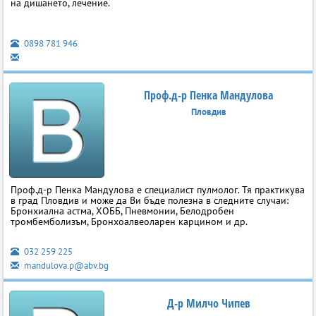
на дишането, лечение.
0898 781 946
Проф.д-р Пенка Мандулова
Пловдив
Проф.д-р Пенка Мандулова е специалист пулмолог. Тя практикува
в град Пловдив и може да Ви бъде полезна в следните случаи:
Бронхиална астма, ХОББ, Пневмонии, Белодробен
тромбемболизъм, Бронхоалвеоларен карцином и др.
032 259 225
mandulova.p@abv.bg
Д-р Милчо Чипев