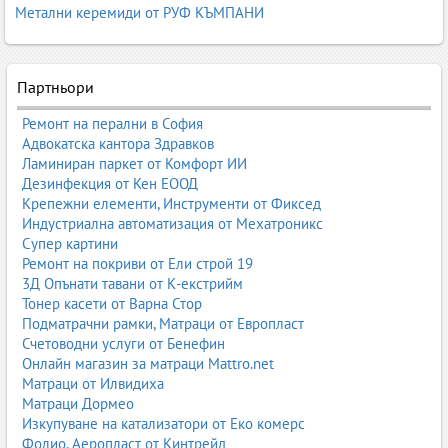
Метални керемиди от РУФ КЪМПАНИ
Какво представлява белодробната медицина?
Белодробната медицина (пулмологията) е медицинска
Партньори
специалност, която се занимава с диагностика и лечение на
заболяванията на белите дробове, бронхите, трахеята и
Ремонт на перални в София
плеврата. Тя обхваща широк спектър от състояния – от остри
Адвокатска кантора Здравков
инфекции до хронични заболявания, които изискват
Ламиниран паркет от Комфорт ИИ
продължителна терапия и наблюдение.
Дезинфекция от Кен ЕООД
Крепежни елементи, Инструменти от Фиксед
Пулмолозите работят с пациенти, които имат кашлица, задух,
Индустриална автоматизация от Мехатроникс
болка в гърдите, хрипове, хронични инфекции, алергии или
Супер картини
структурни промени в белите дробове. Те извършват прегледи,
Ремонт на покриви от Ели строй 19
назначават изследвания, изготвят индивидуални планове за
3Д Опънати тавани от К-екстрийм
лечение и проследяват състоянието на пациента във времето.
Тонер касети от Варна Стор
Подматрачни рамки, Матраци от Европласт
Белодробната медицина е тясно свързана с алергологията,
Счетоводни услуги от Бенефин
кардиологията, инфекциозните болести и интензивната
Онлайн магазин за матраци Mattro.net
медицина, тъй като много заболявания засягат едновременно
Матраци от Илвидиха
няколко системи в организма.
Матраци Дормео
Изкупуване на катализатори от Еко комерс
Фолио, Аеропласт от Кинтрейд