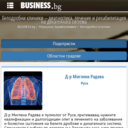
Белодробни клиники – диагностика, лечение и рехабилитация
на дихателната система
BUSINESS.bg
Медицина, Здравеопазване
Белодробни Клиники
Подотрасли
Областни градове
Д-р Миглена Радева
Русе
Д-р Миглена Радева е пулмолог от Русе, притежаващ нужните
квалификации и дългогодишен опит в лечението на заболявания
и болестни състояния на белите дробове и дихателната система.
Специалистът работи по договор със Здравната каса, като приема