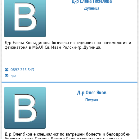
Д-р Елена Гюзелева
Дупница
Д-р Елена Костадинова Гюзелева e специалист по пневмология и
фтизиатрия в МБАЛ Св. Иван Рилски-гр. Дупница.
0892 255 543
n/a
Д-р Олег Яков
Петрич
Д-р Олег Яков е специалист по вътрешни болести и белодробни
болести в град Петрич. Доктор Яков е специалист с доказан,