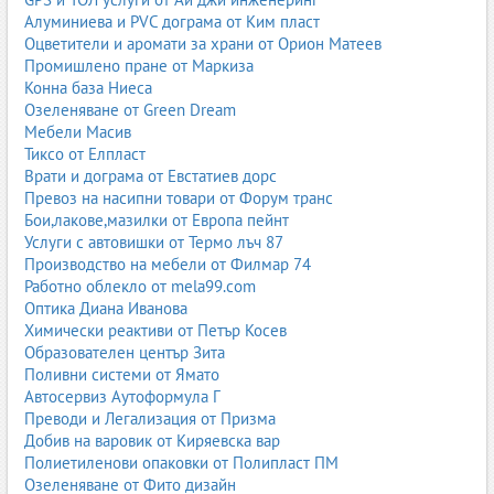
Алуминиева и PVC дограма от Ким пласт
Замърсен въздух
Оцветители и аромати за храни от Орион Матеев
Градската среда, индустриалните зони и фините прахови
Промишлено пране от Маркиза
частици увеличават риска от хронични заболявания.
Конна база Ниеса
Озеленяване от Green Dream
Алергени
Мебели Масив
Тиксо от Елпласт
Прах, полени, плесени и животински косми могат да
Врати и дограма от Евстатиев дорс
предизвикат астма и алергични реакции.
Превоз на насипни товари от Форум транс
Инфекции
Бои,лакове,мазилки от Европа пейнт
Услуги с автовишки от Термо лъч 87
Чести вирусни и бактериални инфекции отслабват
Производство на мебели от Филмар 74
белодробната функция.
Работно облекло от mela99.com
Оптика Диана Иванова
Професионални рискове
Химически реактиви от Петър Косев
Работа с химикали, прах, газове или в лошо вентилирани
Образователен център Зита
помещения.
Поливни системи от Ямато
Автосервиз Аутоформула Г
Генетични фактори
Преводи и Легализация от Призма
Добив на варовик от Киряевска вар
Някои заболявания, като кистична фиброза или алфа-1
Полиетиленови опаковки от Полипласт ПМ
антитрипсинов дефицит, имат наследствен характер.
Озеленяване от Фито дизайн