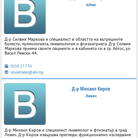
Айтос
Д-р Силвия Маркова е специалист в областта на вътрешните
болести, пулмологията, пневмология и фтизиатрията. Д-р Силвия
Маркова приема своите пациенти и в кабинета си в гр. Айтос, ул.
Васил Левски 44.
0558 27 7 35
silviamatei@abv.bg
Д-р Михаил Киров
Ловеч
Д-р Михаил Киров е специалист пневмолог и фтизиатър в град
Ловеч. Д-р Киров извършва прегледи, функционално изследване