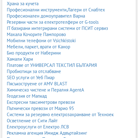
Скенерът предоставя детайлни изображения на белодробната
Храна за кучета
тъкан и е незаменим при диагностика на фиброза, тумори,
Професионални инструменти,Лагери от Снабтех
емболии, саркоидоза и други сложни състояния. Често се
Професионален домоуправител Варна
използва, когато рентгенът не е достатъчно информативен.
Резервни части за електротелфери от G-tools
IT базирани интегрирани системи от ПСИТ сервиз
Спирометрия
Махала Кочорите Пампорово
Спирометрията измерва обема и скоростта на въздуха, който
Мобилни телефони от Vsichkistoki
пациентът вдишва и издишва. Това е основно изследване при
Мебели, паркет, врати от Канор
астма, ХОББ и други хронични заболявания. Резултатите
Био продукти от Наберини
помагат за определяне на тежестта на заболяването и
Хамали Хари
ефективността на лечението.
Платове от УНИВЕРСАЛ ТЕКСТИЛ БЪЛГАРИЯ
Пробиотици за отслабване
Бронхоскопия
SEO услуги от Уеб Пиар
Пясъкоструене от AMV BLAST
Бронхоскопията е ендоскопско изследване, при което лекарят
Химическо чистене и Пералня AgentA
оглежда вътрешността на дихателните пътища. Използва се за
Геодезия от Мапкад
диагностика на тумори, хронични инфекции, кръвотечения,
Експресни таксиметрови превози
както и за вземане на биопсия.
Пътнически превози от Марио 95
Лабораторни изследвания
Системи за резервно електрозахранване от Техноек
Осветление от Сити Лайт
Кръвни тестове, микробиологични проби, тестове за алергии и
Електроуслуги от Електро ЛСВ
възпалителни маркери помагат за уточняване на диагнозата и
Рекламна агенция Имидж Адвъртайзинг
проследяване на лечението.