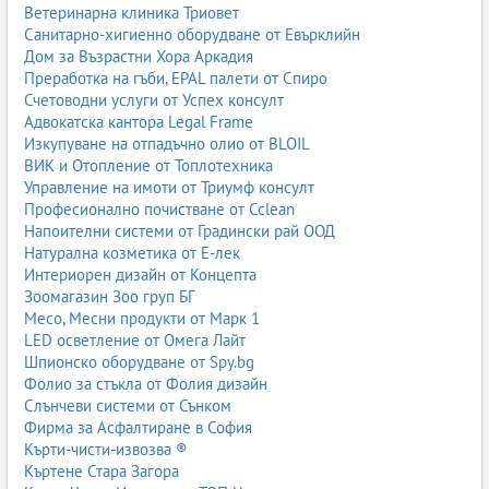
Ветеринарна клиника Триовет
Санитарно-хигиенно оборудване от Евърклийн
Дом за Възрастни Хора Аркадия
Онлайн консултации и телемедицина
Преработка на гъби, EPAL палети от Спиро
Онлайн консултациите стават все по-популярни в
Счетоводни услуги от Успех консулт
белодробната медицина, особено след увеличената нужда от
Адвокатска кантора Legal Frame
дистанционни прегледи. Те позволяват на пациентите да
Изкупуване на отпадъчно олио от BLOIL
получат професионално мнение, без да посещават клиниката
ВИК и Отопление от Топлотехника
физически. Това е особено полезно за хора с хронични
Управление на имоти от Триумф консулт
заболявания, ограничена подвижност или живеещи в
Професионално почистване от Cclean
отдалечени райони.
Напоителни системи от Градински рай ООД
Натурална козметика от Е-лек
По време на онлайн консултация пулмологът може да
Интериорен дизайн от Концепта
прегледа резултати от изследвания, да обсъди симптоми, да
Зоомагазин Зоо груп БГ
назначи терапия или да препоръча допълнителни изследвания.
Месо, Месни продукти от Марк 1
Телемедицината не замества напълно физическия преглед, но
LED осветление от Омега Лайт
е ценен инструмент за проследяване и първоначална оценка.
Шпионско оборудване от Spy.bg
Фолио за стъкла от Фолия дизайн
Предимства на онлайн консултациите:
Слънчеви системи от Сънком
Бърз достъп до специалист
Фирма за Асфалтиране в София
Подходящо за пациенти с ограничена мобилност
Кърти-чисти-извозва ®
Възможност за обсъждане на резултати от изследвания
Къртене Стара Загора
Проследяване на хронични заболявания