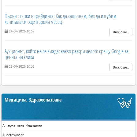
Първи стъпки в трейдинга: Как да започнем, без да изгубим
капитала си още първия месец
24-07-2026 10:57
Виж още..
Аукционът, който не се вижда: какво разкри делото срещу Google за
цената на клика
21-07-2026 10:38
Виж още..
Медицина, Здравеопазване
Алтернативна Медицина
Анестезиолог