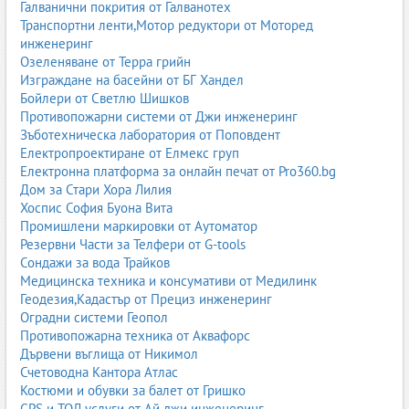
Галванични покрития от Галванотех
Симптоми, които не трябва да се игнорират:
Транспортни ленти,Мотор редуктори от Моторед
Продължителна кашлица (повече от 3 седмици)
инженеринг
Задух при минимално усилие
Озеленяване от Терра грийн
Хрипове или свирене в гърдите
Изграждане на басейни от БГ Хандел
Болка в гърдите при дишане
Бойлери от Светлю Шишков
Повтарящи се инфекции
Противопожарни системи от Джи инженеринг
Кръв в храчките
Зъботехническа лаборатория от Поповдент
Хронична умора и слабост
Електропроектиране от Елмекс груп
Електронна платформа за онлайн печат от Pro360.bg
При хора с хронични заболявания е важно редовното
Дом за Стари Хора Лилия
наблюдение, за да се предотвратят обостряния и усложнения.
Хоспис София Буона Вита
Промишлени маркировки от Аутоматор
Резервни Части за Телфери от G-tools
Рискови фактори за белодробни заболявания
Сондажи за вода Трайков
Медицинска техника и консумативи от Медилинк
Белодробните заболявания могат да бъдат причинени от
Геодезия,Кадастър от Прециз инженеринг
множество фактори – генетични, екологични, професионални
Оградни системи Геопол
или свързани с начина на живот.
Противопожарна техника от Аквафорс
Тютюнопушене
Дървени въглища от Никимол
Счетоводна Кантора Атлас
Най-значимият рисков фактор за ХОББ, рак на белия дроб и
Костюми и обувки за балет от Гришко
хронични възпаления.
GPS и ТОЛ услуги от Ай джи инженеринг