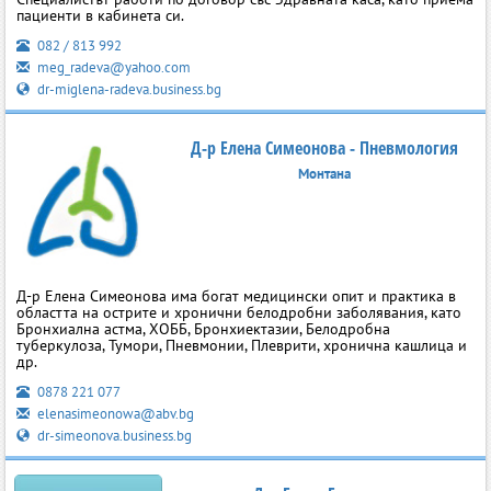
пациенти в кабинета си.
082 / 813 992
meg_radeva@yahoo.com
dr-miglena-radeva.business.bg
Д-р Елена Симеонова - Пневмология
Монтана
Д-р Елена Симеонова има богат медицински опит и практика в
областта на острите и хронични белодробни заболявания, като
Бронхиална астма, ХОББ, Бронхиектазии, Белодробна
туберкулоза, Тумори, Пневмонии, Плеврити, хронична кашлица и
др.
0878 221 077
elenasimeonowa@abv.bg
dr-simeonova.business.bg