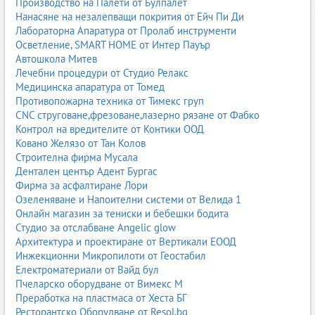
Производство на Палети от Булпалет
Нанасяне на незалепващи покрития от Ейч Пи Ди
Тестове за алергии
Лабораторна Апаратура от Пролаб инструменти
Много белодробни заболявания са свързани с алергични
Осветление, SMART HOME от Интер Пауър
реакции. Алергологичните тестове помагат да се установят
Автошкола Митев
причинителите и да се изготви индивидуален план за лечение.
Лечебни процедури от Студио Релакс
Медицинска апаратура от Томед
Противопожарна техника от Тимекс груп
Белодробна рехабилитация
CNC струговане,фрезоване,лазерно рязане от Фабко
Контрол на вредителите от Контики ООД
Белодробната рехабилитация е комплекс от упражнения,
Ковано Желязо от Тан Колов
дихателни техники, физиотерапия и обучение, които помагат
Строителна фирма Мусала
на пациентите да подобрят дишането, издръжливостта и
Дентален център Адент Бургас
качеството на живот. Тя е особено важна при хронични
Фирма за асфалтиране Лори
заболявания като ХОББ, астма, фиброза и след тежки
Озеленяване и Напоителни системи от Велида 1
инфекции.
Онлайн магазин за тениски и бебешки бодита
Студио за отслабване Angelic glow
Дихателни упражнения
Архитектура и проектиране от Вертикали ЕООД
Те подобряват капацитета на белите дробове, намаляват задуха
Инжекционни Микропилоти от Геостабил
и подпомагат по-ефективното дишане. Използват се техники
Електроматериали от Вайд бул
като диафрагмално дишане, бавно издишване и упражнения с
Пчеларско оборудване от Вимекс М
устни.
Преработка на пластмаса от Хеста БГ
Ресторантско Оборудване от Resol.bg