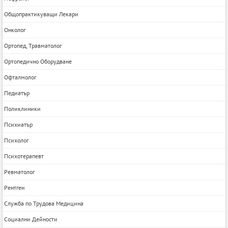
Общопрактикуващи Лекари
Онколог
Ортопед, Травматолог
Ортопедично Оборудване
Офталмолог
Педиатър
Поликлиники
Психиатър
Психолог
Психотерапевт
Ревматолог
Рентген
Служба по Трудова Медицина
Социални Дейности