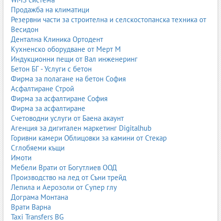
Диагнозата включва скенер, кръвни тестове и понякога
Продажба на климатици
биопсия.
Резервни части за строителна и селскостопанска техника от
Весидон
Дентална Клиника Ортодент
Кухненско оборудване от Мерт М
Диагностични методи в белодробните клиники
Индукционни пещи от Вал инженеринг
Съвременните белодробни клиники разполагат с модерна
Бетон БГ - Услуги с бетон
апаратура и технологии, които позволяват ранно откриване на
Фирма за полагане на бетон София
заболяванията и прецизно проследяване на състоянието на
Асфалтиране Строй
пациента. Диагностиката е ключов етап, защото много
Фирма за асфалтиране София
белодробни заболявания имат сходни симптоми, но изискват
Фирма за асфалтиране
различно лечение.
Счетоводни услуги от Баена акаунт
Агенция за дигитален маркетинг Digitalhub
Рентгенография на бял дроб
Горивни камери Облицовки за камини от Стекар
Сглобяеми къщи
Рентгенът е едно от най-често използваните изследвания. Той
Имоти
позволява да се открият инфекции, възпаления, течности,
Мебели Врати от Богутлиев ООД
туморни образувания, структурни промени и други аномалии.
Производство на лед от Съни трейд
Изследването е бързо, достъпно и дава важна информация за
Лепила и Аерозоли от Супер глу
състоянието на белите дробове.
Дограма Монтана
Компютърна томография (скенер)
Врати Варна
Taxi Transfers BG