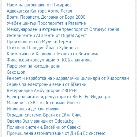
Най-чести белодробни заболявания
Наем на автовишки от Писариес
Адвокатска Кантора Артис Легал
Белодробните заболявания могат да бъдат остри, хронични,
Врати, Парапети, Дограма от Бора 2000
инфекциозни, възпалителни или структурни. Някои от тях се
Учебен център Просперитет и Развитие
развиват внезапно, докато други прогресират бавно и изискват
Международен и вътрешен транспорт от Оптимус трейд
дългосрочно наблюдение.
Интелигентни AI агенти от Digital Agent
Астма
Производство на Мулч от Герми
Психолог Пловдив Йоана Хубинова
Астмата е хронично възпалително заболяване на дихателните
Климатична и Хладилна Техника от Зои клима
пътища, което води до пристъпи на задух, кашлица, стягане в
Финансови консултации от КСБ аналитика
гърдите и хрипове. Белодробните клиники извършват
Парфюми на изгодни цени
спирометрия, алергологични тестове и изготвят индивидуални
Секс шоп
планове за контрол на заболяването.
Ремонт и изработка на хидравлични цилиндри от Хидроплам
Сервиз за електронни везни от БГвезни
Хронична обструктивна белодробна болест (ХОББ)
Ветеринарна Амбулатория ИЗГРЕВ
ХОББ е прогресиращо заболяване, което затруднява дишането
Електродвигатели, редуктори от Ви Ес Ен Индъстри
и често е свързано с тютюнопушене или продължително
Машини за ХВП от Техномаш Инвест
излагане на замърсен въздух. Лечението включва инхалаторни
Италиански детски обувки
медикаменти, кислородолечение и рехабилитация.
Оградни системи, Врати от Ейти Сикс
Одеяла,Възглавници от Odeala.bg
Пневмония
Поливни системи, Басейни от Савекс
Промишлена автоматизация от Ди Би Ес системс
Пневмонията е инфекция на белите дробове, причинена от