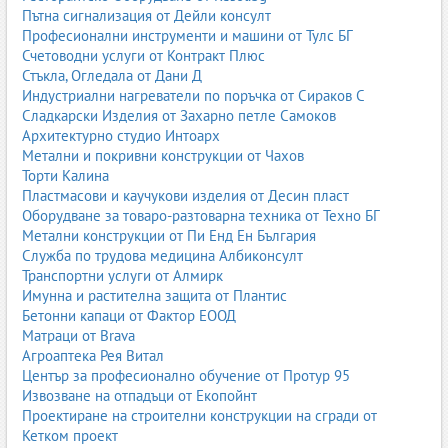
Физически упражнения
Пътна сигнализация от Дейли консулт
Професионални инструменти и машини от Тулс БГ
Умерената физическа активност подобрява издръжливостта,
Счетоводни услуги от Контракт Плюс
намалява умората и подпомага работата на сърдечно-съдовата
Стъкла, Огледала от Дани Д
система. Програмите се изготвят индивидуално според
Индустриални нагреватели по поръчка от Сираков С
състоянието на пациента.
Сладкарски Изделия от Захарно петле Самоков
Инхалационна терапия
Архитектурно студио Интоарх
Метални и покривни конструкции от Чахов
Използват се инхалатори, небулизатори и специални
Торти Калина
медикаменти, които достигат директно до дихателните пътища.
Пластмасови и каучукови изделия от Десин пласт
Оборудване за товаро-разтоварна техника от Техно БГ
Обучение и консултации
Метални конструкции от Пи Енд Ен България
Пациентите се обучават как да разпознават симптоми, как да
Служба по трудова медицина Албиконсулт
използват инхалаторни устройства и как да предотвратяват
Транспортни услуги от Алмирк
обостряния.
Имунна и растителна защита от Плантис
Бетонни капаци от Фактор ЕООД
Матраци от Brava
Кога да потърсим пулмолог?
Агроаптека Рея Витал
Център за професионално обучение от Протур 95
Много хора отлагат посещението при специалист, докато
Извозване на отпадъци от Екопойнт
симптомите не станат тежки. Ранната диагностика е ключова за
Проектиране на строителни конструкции на сгради от
успешното лечение.
Кетком проект