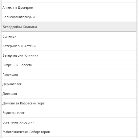
Аптеки и Дрогерии
Балнеосанаториуми
Белодробни Клиники
Болници
Ветеринарни Аптеки
Ветеринарни Клиники
Вътрешни Болести
Гинеколог
Дерматолог
Диетолог
Домове за Възрастни Хора
Ендокринолог
Естетична Хирургия
Зъботехнически Лаборатории