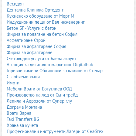
Весидон
Дентална Клиника Ортодент
Кухненско оборудване от Мерт М
Индукционни пещи от Вал инженеринг
Бетон БГ - Услуги с бетон
Фирма за полагане на бетон София
Асфалтиране Строй
Фирма за асфалтиране София
Фирма за асфалтиране
Счетоводни услуги от Баена акаунт
Агенция за дигитален маркетинг Digitalhub
Горивни камери Облицовки за камини от Стекар
Сглобяеми къщи
Имоти
Мебели Врати от Богутлиев ООД
Производство на лед от Съни трейд
Лепила и Аерозоли от Супер глу
Дограма Монтана
Врати Варна
Taxi Transfers BG
Храна за кучета
Професионални инструменти,Лагери от Снабтех