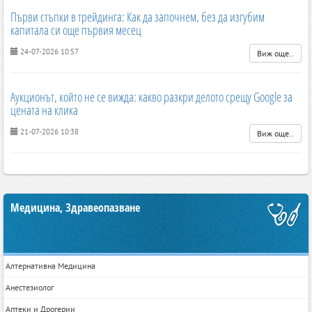
Първи стъпки в трейдинга: Как да започнем, без да изгубим
капитала си още първия месец
24-07-2026 10:57
Виж още..
Аукционът, който не се вижда: какво разкри делото срещу Google за
цената на клика
21-07-2026 10:38
Виж още..
Медицина, Здравеопазване
Алтернативна Медицина
Анестезиолог
Аптеки и Дрогерии