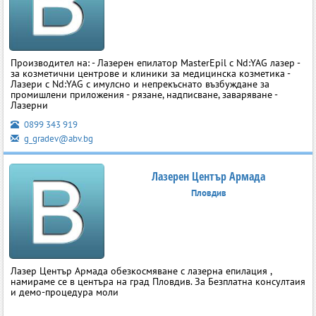
Производител на: - Лазерен епилатор MasterEpil с Nd:YAG лазер -
за козметични центрове и клиники за медицинска козметика -
Лазери с Nd:YAG с имулсно и непрекъснато възбуждане за
промишлени приложения - рязане, надписване, заваряване -
Лазерни
0899 343 919
g_gradev@abv.bg
Лазерен Център Армада
Пловдив
Лазер Център Армада обезкосмяване с лазерна епилация ,
намираме се в центъра на град Пловдив. За Безплатна консултаия
и демо-процедура моли