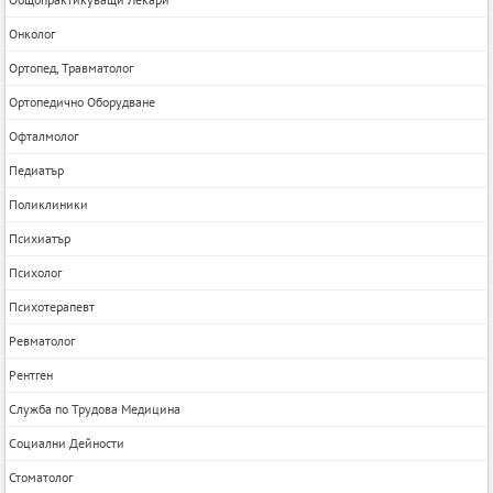
Онколог
Ортопед, Травматолог
Ортопедично Оборудване
Офталмолог
Педиатър
Поликлиники
Психиатър
Психолог
Психотерапевт
Ревматолог
Рентген
Служба по Трудова Медицина
Социални Дейности
Стоматолог