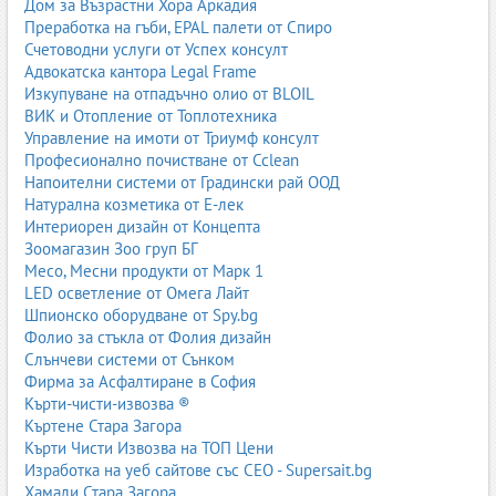
Дом за Възрастни Хора Аркадия
Преработка на гъби, EPAL палети от Спиро
Счетоводни услуги от Успех консулт
Адвокатска кантора Legal Frame
Изкупуване на отпадъчно олио от BLOIL
ВИК и Отопление от Топлотехника
Управление на имоти от Триумф консулт
Професионално почистване от Cclean
Напоителни системи от Градински рай ООД
Натурална козметика от Е-лек
Интериорен дизайн от Концепта
Зоомагазин Зоо груп БГ
Месо, Месни продукти от Марк 1
LED осветление от Омега Лайт
Шпионско оборудване от Spy.bg
Фолио за стъкла от Фолия дизайн
Слънчеви системи от Сънком
Фирма за Асфалтиране в София
Кърти-чисти-извозва ®
Къртене Стара Загора
Кърти Чисти Извозва на ТОП Цени
Изработка на уеб сайтове със СЕО - Supersait.bg
Хамали Стара Загора