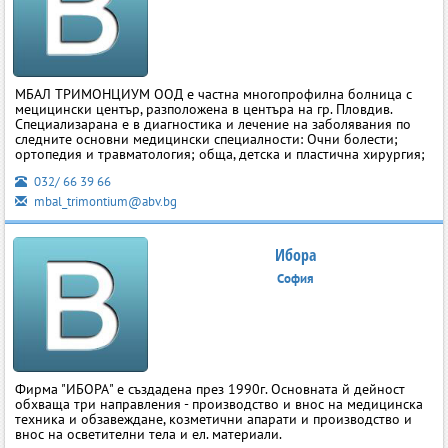
МБАЛ ТРИМОНЦИУМ ООД е частна многопрофилна болница с
мецицински център, разположена в центъра на гр. Пловдив.
Специализарана е в диагностика и лечение на заболявания по
следните основни медицински специалности: Очни болести;
ортопедия и травматология; обща, детска и пластична хирургия;
032/ 66 39 66
mbal_trimontium@abv.bg
Ибора
София
Фирма "ИБОРА" е създадена през 1990г. Основната й дейност
обхваща три направления - производство и внос на медицинска
техника и обзавеждане, козметични апарати и производство и
внос на осветителни тела и ел. материали.