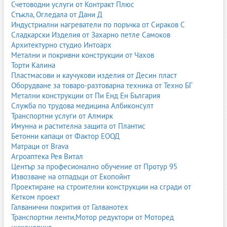
Счетоводни услуги от Контракт Плюс
Стъкла, Огледала от Дани Д
Индустриални нагреватели по поръчка от Сираков С
Сладкарски Изделия от Захарно петле Самоков
Архитектурно студио Интоарх
Метални и покривни конструкции от Чахов
Торти Калина
Пластмасови и каучукови изделия от Десин пласт
Оборудване за товаро-разтоварна техника от Техно БГ
Метални конструкции от Пи Енд Ен България
Служба по трудова медицина Албиконсулт
Транспортни услуги от Алмирк
Имунна и растителна защита от Плантис
Бетонни капаци от Фактор ЕООД
Матраци от Brava
Агроаптека Рея Витал
Център за професионално обучение от Протур 95
Извозване на отпадъци от Екопойнт
Проектиране на строителни конструкции на сгради от
Кетком проект
Галванични покрития от Галванотех
Транспортни ленти,Мотор редуктори от Моторед