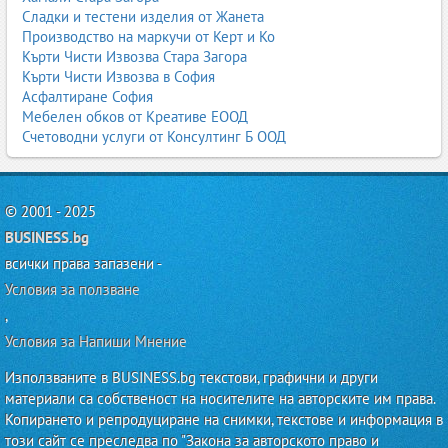
Сладки и тестени изделия от Жанета
Производство на маркучи от Керт и Ко
Кърти Чисти Извозва Стара Загора
Кърти Чисти Извозва в София
Асфалтиране София
Мебелен обков от Креативе ЕООД
Счетоводни услуги от Консултинг Б ООД
© 2001 - 2025
BUSINESS.bg
всички права запазени -
Условия за ползване
,
Условия за Напиши Мнение
Използваните в BUSINESS.bg текстови, графични и други
материали са собственост на носителите на авторските им права.
Копирането и репродуциране на снимки, текстове и информация в
този сайт се преследва по "Закона за авторското право и