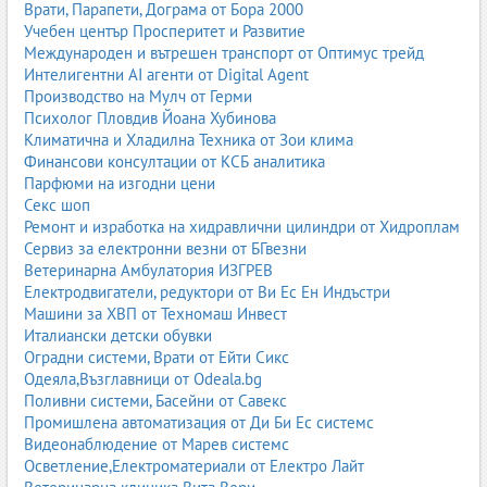
Врати, Парапети, Дограма от Бора 2000
Учебен център Просперитет и Развитие
Международен и вътрешен транспорт от Оптимус трейд
Интелигентни AI агенти от Digital Agent
Производство на Мулч от Герми
Психолог Пловдив Йоана Хубинова
Климатична и Хладилна Техника от Зои клима
Финансови консултации от КСБ аналитика
Парфюми на изгодни цени
Секс шоп
Ремонт и изработка на хидравлични цилиндри от Хидроплам
Сервиз за електронни везни от БГвезни
Ветеринарна Амбулатория ИЗГРЕВ
Електродвигатели, редуктори от Ви Ес Ен Индъстри
Машини за ХВП от Техномаш Инвест
Италиански детски обувки
Оградни системи, Врати от Ейти Сикс
Одеяла,Възглавници от Odeala.bg
Поливни системи, Басейни от Савекс
Промишлена автоматизация от Ди Би Ес системс
Видеонаблюдение от Марев системс
Осветление,Електроматериали от Електро Лайт