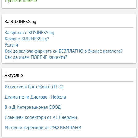
Прочети повече
За BUSINESS.bg
За връзка с BUSINESS.bg
Какво е BUSINESS.bg?
Услуги
Как да включа фирмата си БЕЗПЛАТНО в бизнес каталога?
Как да имам ПОВЕЧЕ клиенти?
Актуално
Истински в Бога Живот (TLIG)
Диамантени Дискове - Нобела
В и Д Интернационал ЕООД
Слънчеви колектори от А1 Енерджи
Метални керемиди от РУФ КЪМПАНИ