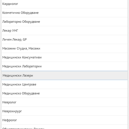
Кардиолог
Козметично Оборудване
Лабораторно Оборудване
Лекар УНГ
Личен Лекар, GP
Масажни Студиа, Масажи
Медицински Консумативи
Медицински Лаборатории
Медицински Лазери
Медицински Центрове
Медицинско Оборудване
Невролог
Неврохирург
Нефролог
Общопрактикуващи Лекари