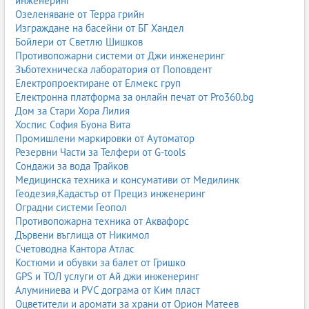
инженеринг
Озеленяване от Терра грийн
Изграждане на басейни от БГ Хандел
Бойлери от Светлю Шишков
Противопожарни системи от Джи инженеринг
Зъботехническа лаборатория от Поповдент
Електропроектиране от Елмекс груп
Електронна платформа за онлайн печат от Pro360.bg
Дом за Стари Хора Лилия
Хоспис София Буона Вита
Промишлени маркировки от Аутоматор
Резервни Части за Телфери от G-tools
Сондажи за вода Трайков
Медицинска техника и консумативи от Медилинк
Геодезия,Кадастър от Прециз инженеринг
Оградни системи Геопол
Противопожарна техника от Аквафорс
Дървени въглища от Никимол
Счетоводна Кантора Атлас
Костюми и обувки за балет от Гришко
GPS и ТОЛ услуги от Ай джи инженеринг
Алуминиева и PVC дограма от Ким пласт
Оцветители и аромати за храни от Орион Матеев