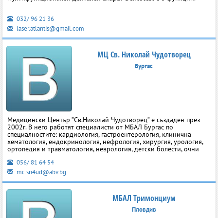
032/ 96 21 36
laser.atlantis@gmail.com
МЦ Св. Николай Чудотворец
Бургас
Медицински Център ”Св.Николай Чудотворец” е създаден през
2002г. В него работят специалисти от МБАЛ Бургас по
специалностите: кардиология, гастроентерология, клинична
хематология, ендокринология, нефрология, хирургия, урология,
ортопедия и травматология, неврология, детски болести, очни
056/ 81 64 54
mc.sn4ud@abv.bg
МБАЛ Тримонциум
Пловдив