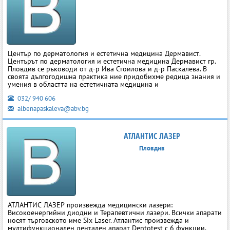
Център по дерматология и естетична медицина Дермавист.
Центърът по дерматология и естетична медицина Дермавист гр.
Пловдив се ръководи от д-р Ива Стоилова и д-р Паскалева. В
своята дългогодишна практика ние придобихме редица знания и
умения в областта на естетичната медицина и
032/ 940 606
albenapaskaleva@abv.bg
АТЛАНТИС ЛАЗЕР
Пловдив
АТЛАНТИС ЛАЗЕР произвежда медицински лазери:
Високоенергийни диодни и Терапевтични лазери. Всички апарати
носят търговското име Six Laser. Атлантис произвежда и
мултифункционален дентален апарат Dentotest с 6 функции.