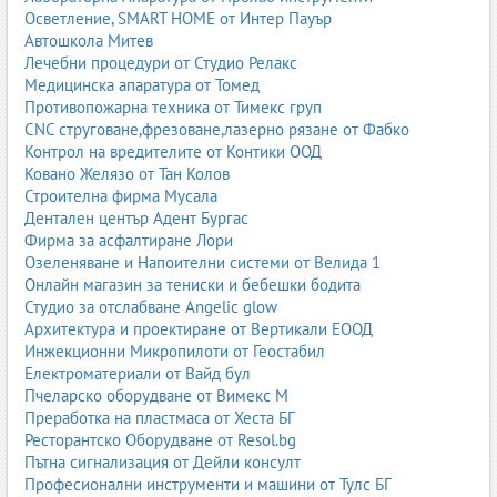
Осветление, SMART HOME от Интер Пауър
Автошкола Митев
Лечебни процедури от Студио Релакс
Медицинска апаратура от Томед
Противопожарна техника от Тимекс груп
CNC струговане,фрезоване,лазерно рязане от Фабко
Контрол на вредителите от Контики ООД
Ковано Желязо от Тан Колов
Строителна фирма Мусала
Дентален център Адент Бургас
Фирма за асфалтиране Лори
Озеленяване и Напоителни системи от Велида 1
Онлайн магазин за тениски и бебешки бодита
Студио за отслабване Angelic glow
Архитектура и проектиране от Вертикали ЕООД
Инжекционни Микропилоти от Геостабил
Електроматериали от Вайд бул
Пчеларско оборудване от Вимекс М
Преработка на пластмаса от Хеста БГ
Ресторантско Оборудване от Resol.bg
Пътна сигнализация от Дейли консулт
Професионални инструменти и машини от Тулс БГ