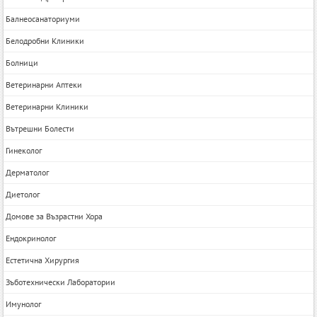
Балнеосанаториуми
Белодробни Клиники
Болници
Ветеринарни Аптеки
Ветеринарни Клиники
Вътрешни Болести
Гинеколог
Дерматолог
Диетолог
Домове за Възрастни Хора
Ендокринолог
Естетична Хирургия
Зъботехнически Лаборатории
Имунолог