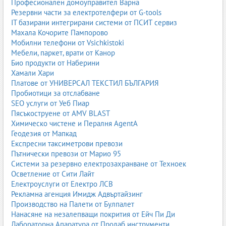
Професионален домоуправител Варна
Резервни части за електротелфери от G-tools
IT базирани интегрирани системи от ПСИТ сервиз
Махала Кочорите Пампорово
Мобилни телефони от Vsichkistoki
Мебели, паркет, врати от Канор
Био продукти от Наберини
Хамали Хари
Платове от УНИВЕРСАЛ ТЕКСТИЛ БЪЛГАРИЯ
Пробиотици за отслабване
SEO услуги от Уеб Пиар
Пясъкоструене от AMV BLAST
Химическо чистене и Пералня AgentA
Геодезия от Мапкад
Експресни таксиметрови превози
Пътнически превози от Марио 95
Системи за резервно електрозахранване от Техноек
Осветление от Сити Лайт
Електроуслуги от Електро ЛСВ
Рекламна агенция Имидж Адвъртайзинг
Производство на Палети от Булпалет
Нанасяне на незалепващи покрития от Ейч Пи Ди
Лабораторна Апаратура от Пролаб инструменти