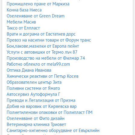
Промишлено пране от Маркиза
Конна база Ниеса
Озеленяване от Green Dream
Мебели Масив
Тиксо от Елпласт
Врати и дограма от Евстатиев дорс
Превоз на насипни товари от Форум транс
Бои,лакове,мазилки от Европа пейнт
Услуги с автовишки от Термо лъч 87
Производство на мебели от Филмар 74
Работно облекло от mela99.com
Оптика Диана Иванова
Химически реактиви от Петър Косев
Образователен център Зита
Поливни системи от Ямато
Автосервиз Аутоформула Г
Преводи и Легализация от Призма
Добив на варовик от Киряевска вар
Полиетиленови опаковки от Полипласт ПМ
Озеленяване от Фито дизайн
Ветеринарна клиника Триовет
Санитарно-хигиенно оборудване от Евърклийн