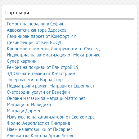
Партньори
Ремонт на перални в София
Адвокатска кантора Здравков
Ламиниран паркет от Комфорт ИИ
Дезинфекция от Кен ЕООД
Крепежни елементи, Инструменти от Фиксед
Индустриална автоматизация от Мехатроникс
Супер картини
Ремонт на покриви от Ели строй 19
3Д Опънати тавани от К-екстрийм
Тонер касети от Варна Стор
Подматрачни рамки, Матраци от Европласт
Счетоводни услуги от Бенефин
Онлайн магазин за матраци Mattro.net
Матраци от Илвидиха
Матраци Дормео
Изкупуване на катализатори от Еко комерс
Фолио, Аеропласт от Кинтрейд
Наем на автовишки от Писариес
Адвокатска Кантора Артис Легал