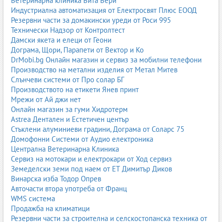
Ветеринарна клиника Вита Вери
Индустриална автоматизация от Електросвят Плюс ЕООД
Резервни части за домакински уреди от Роси 995
Технически Надзор от Контролтест
Дамски якета и елеци от Геони
Дограма, Щори, Парапети от Вектор и Ко
DrMobi.bg Онлайн магазин и сервиз за мобилни телефони
Производство на метални изделия от Метал Митев
Слънчеви системи от Про солар БГ
Производството на етикети Янев принт
Мрежи от Ай джи нет
Онлайн магазин за гуми Хидротерм
Astrea Дентален и Естетичен център
Стъклени алуминиеви градини, Дограма от Соларс 75
Домофонни Системи от Аудио електроника
Централна Ветеринарна Клиника
Сервиз на мотокари и електрокари от Ход сервиз
Земеделски земи под наем от ЕТ Димитър Диков
Винарска изба Тодор Опрев
Авточасти втора употреба от Франц
WMS система
Продажба на климатици
Резервни части за строителна и селскостопанска техника от