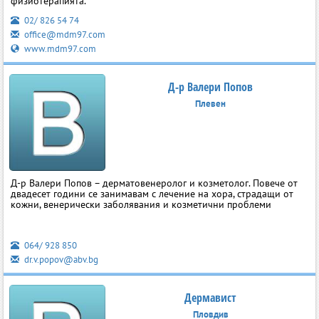
физиотерапията.
02/ 826 54 74
office@mdm97.com
www.mdm97.com
Д-р Валери Попов
Плевен
Д-р Валери Попов – дерматовенеролог и козметолог. Повече от
двадесет години се занимавам с лечение на хора, страдащи от
кожни, венерически заболявания и козметични проблеми
064/ 928 850
dr.v.popov@abv.bg
Дермавист
Пловдив