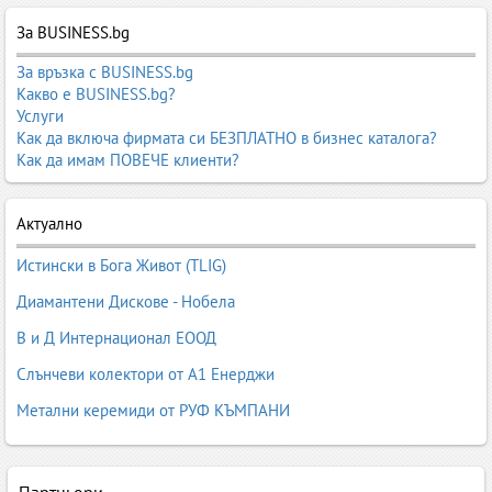
За BUSINESS.bg
За връзка с BUSINESS.bg
Какво е BUSINESS.bg?
Услуги
Как да включа фирмата си БЕЗПЛАТНО в бизнес каталога?
Как да имам ПОВЕЧЕ клиенти?
Актуално
Истински в Бога Живот (TLIG)
Диамантени Дискове - Нобела
В и Д Интернационал ЕООД
Слънчеви колектори от А1 Енерджи
Метални керемиди от РУФ КЪМПАНИ
Партньори