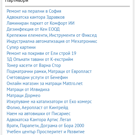
Ремонт на перални в София
Адвокатска кантора Здравков
Ламиниран паркет от Комфорт ИИ
Дезинфекция от Кен ЕООД
Крепежни елементи, Инструменти от Фиксед
Индустриална автоматизация от Мехатроникс
Супер картини
Ремонт на покриви от Ели строй 19
3Д Опънати тавани от К-екстрийм
Тонер касети от Варна Стор
Подматрачни рамки, Матраци от Европласт
Счетоводни услуги от Бенефин
Онлайн магазин за матраци Mattro.net
Матраци от Илвидиха
Матраци Дормео
Изкупуване на катализатори от Еко комерс
Фолио, Аеропласт от Кинтрейд
Наем на автовишки от Писариес
Адвокатска Кантора Артис Легал
Врати, Парапети, Дограма от Бора 2000
Учебен център Просперитет и Развитие