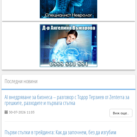
Последни новини
AI внедряване за бизнеса – разговор с Тодор Терзиев от Zenterra за
грешките, разходите и първата стъпка
30-07-2026 11:03
Виж още..
Първи стъпки в трейдинга: Как да започнем, без да изгубим