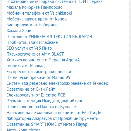
IT базирани интегрирани системи от ПСИТ сервиз
Махала Кочорите Пампорово
Мобилни телефони от Vsichkistoki
Мебели, паркет, врати от Канор
Био продукти от Наберини
Хамали Хари
Платове от УНИВЕРСАЛ ТЕКСТИЛ БЪЛГАРИЯ
Пробиотици за отслабване
SEO услуги от Уеб Пиар
Пясъкоструене от AMV BLAST
Химическо чистене и Пералня AgentA
Геодезия от Мапкад
Експресни таксиметрови превози
Пътнически превози от Марио 95
Системи за резервно електрозахранване от Техноек
Осветление от Сити Лайт
Електроуслуги от Електро ЛСВ
Рекламна агенция Имидж Адвъртайзинг
Производство на Палети от Булпалет
Нанасяне на незалепващи покрития от Ейч Пи Ди
Лабораторна Апаратура от Пролаб инструменти
Осветление, SMART HOME от Интер Пауър
Автошкола Митев