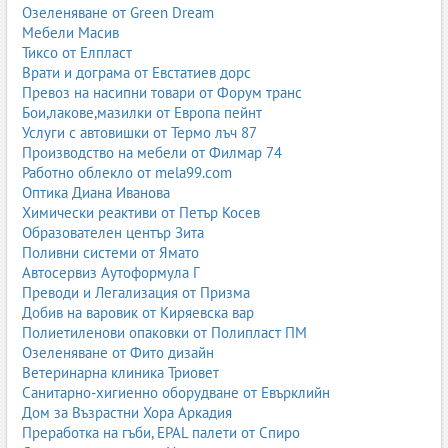
Озеленяване от Green Dream
Мебели Масив
Тиксо от Елпласт
Врати и дограма от Евстатиев дорс
Превоз на насипни товари от Форум транс
Бои,лакове,мазилки от Европа пейнт
Услуги с автовишки от Термо лъч 87
Производство на мебели от Филмар 74
Работно облекло от mela99.com
Оптика Диана Иванова
Химически реактиви от Петър Косев
Образователен център Зита
Поливни системи от Ямато
Автосервиз Аутоформула Г
Преводи и Легализация от Призма
Добив на варовик от Киряевска вар
Полиетиленови опаковки от Полипласт ПМ
Озеленяване от Фито дизайн
Ветеринарна клиника Триовет
Санитарно-хигиенно оборудване от Евърклийн
Дом за Възрастни Хора Аркадия
Преработка на гъби, EPAL палети от Спиро