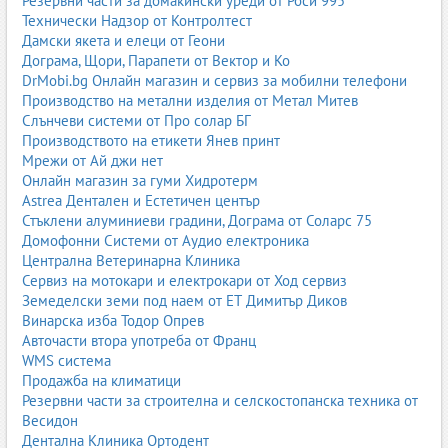
Резервни части за домакински уреди от Роси 995
Технически Надзор от Контролтест
Дамски якета и елеци от Геони
Дограма, Щори, Парапети от Вектор и Ко
DrMobi.bg Онлайн магазин и сервиз за мобилни телефони
Производство на метални изделия от Метал Митев
Слънчеви системи от Про солар БГ
Производството на етикети Янев принт
Мрежи от Ай джи нет
Онлайн магазин за гуми Хидротерм
Astrea Дентален и Естетичен център
Стъклени алуминиеви градини, Дограма от Соларс 75
Домофонни Системи от Аудио електроника
Централна Ветеринарна Клиника
Сервиз на мотокари и електрокари от Ход сервиз
Земеделски земи под наем от ЕТ Димитър Диков
Винарска изба Тодор Опрев
Авточасти втора употреба от Франц
WMS система
Продажба на климатици
Резервни части за строителна и селскостопанска техника от
Весидон
Дентална Клиника Ортодент