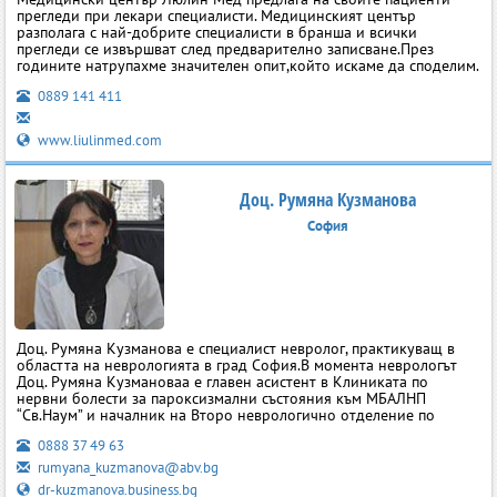
прегледи при лекари специалисти. Медицинският център
разполага с най-добрите специалисти в бранша и всички
прегледи се извършват след предварително записване.През
годините натрупахме значителен опит,който искаме да споделим.
0889 141 411
www.liulinmed.com
Доц. Румяна Кузманова
София
Доц. Румяна Кузманова е специалист невролог, практикуващ в
областта на неврологията в град София.В момента неврологът
Доц. Румяна Кузмановаа е главен асистент в Клиниката по
нервни болести за пароксизмални състояния към МБАЛНП
“Св.Наум” и началник на Второ неврологично отделение по
0888 37 49 63
rumyana_kuzmanova@abv.bg
dr-kuzmanova.business.bg