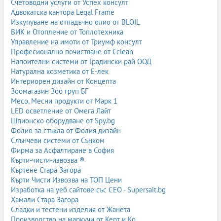
Счетоводни услуги от Успех консулт
Адвокатска кантора Legal Frame
Изкупуване на отпадъчно олио от BLOIL
ВИК и Отопление от Топлотехника
Управление на имоти от Триумф консулт
Професионално почистване от Cclean
Напоителни системи от Градински рай ООД
Натурална козметика от Е-лек
Интериорен дизайн от Концепта
Зоомагазин Зоо груп БГ
Месо, Месни продукти от Марк 1
LED осветление от Омега Лайт
Шпионско оборудване от Spy.bg
Фолио за стъкла от Фолия дизайн
Слънчеви системи от Сънком
Фирма за Асфалтиране в София
Кърти-чисти-извозва ®
Къртене Стара Загора
Кърти Чисти Извозва на ТОП Цени
Изработка на уеб сайтове със СЕО - Supersait.bg
Хамали Стара Загора
Сладки и тестени изделия от Жанета
Производство на маркучи от Керт и Ко