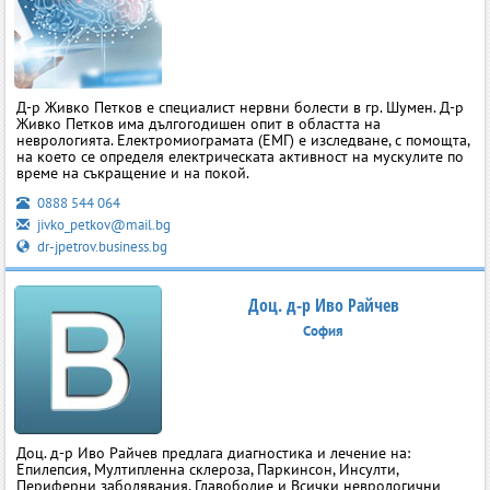
Д-р Живко Петков е специалист нервни болести в гр. Шумен. Д-р
Живко Петков има дългогодишен опит в областта на
неврологията. Електромиограмата (ЕМГ) e изследване, с помощта,
на което се определя електрическата активност на мускулите по
време на съкращение и на покой.
0888 544 064
jivko_petkov@mail.bg
dr-jpetrov.business.bg
Доц. д-р Иво Райчев
София
Доц. д-р Иво Райчев предлага диагностика и лечение на:
Епилепсия, Мултипленна склероза, Паркинсон, Инсулти,
Периферни заболявания, Главоболие и Всички неврологични