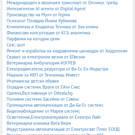
Международен и вътрешен транспорт от Оптимус трейд
Интелигентни AI агенти от Digital Agent
Производство на Мулч от Герми
Психолог Пловдив Йоана Хубинова
Климатична и Хладилна Техника от Зои клима
Финансови консултации от КСБ аналитика
Парфюми на изгодни цени
Секс шоп
Ремонт и изработка на хидравлични цилиндри от Хидроплам
Сервиз за електронни везни от БГвезни
Ветеринарна Амбулатория ИЗГРЕВ
Електродвигатели, редуктори от Ви Ес Ен Индъстри
Машини за ХВП от Техномаш Инвест
Италиански детски обувки
Оградни системи, Врати от Ейти Сикс
Одеяла,Възглавници от Odeala.bg
Поливни системи, Басейни от Савекс
Промишлена автоматизация от Ди Би Ес системс
Видеонаблюдение от Марев системс
Осветление,Електроматериали от Електро Лайт
Ветеринарна клиника Вита Вери
Индустриална автоматизация от Електросвят Плюс ЕООД