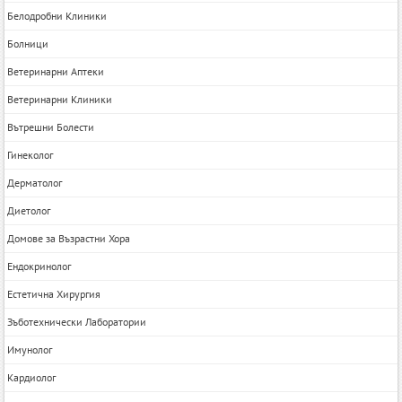
Белодробни Клиники
Болници
Ветеринарни Аптеки
Ветеринарни Клиники
Вътрешни Болести
Гинеколог
Дерматолог
Диетолог
Домове за Възрастни Хора
Ендокринолог
Естетична Хирургия
Зъботехнически Лаборатории
Имунолог
Кардиолог