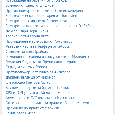
Изграждане на басейни от БГ Хандел
Бойлери от Светлю Шишков
Противопожарни системи от Джи инженеринг
Зъботехническа лаборатория от Поповдент
Електропроектиране от Елмекс груп
Електронна платформа за онлайн печат от Pro360.bg
Дом за Стари Хора Лилия
Хоспис София Буона Вита
Промишлени маркировки от Аутоматор
Резервни Части за Телфери от G-tools
Сондажи за вода Трайков
Медицинска техника и консумативи от Медилинк
Геодезия,Кадастър от Прециз инженеринг
Оградни системи Геопол
Противопожарна техника от Аквафорс
Дървени въглища от Никимол
Счетоводна Кантора Атлас
Костюми и обувки за балет от Гришко
GPS и ТОЛ услуги от Ай джи инженеринг
Алуминиева и PVC дограма от Ким пласт
Оцветители и аромати за храни от Орион Матеев
Промишлено пране от Маркиза
Конна база Ниеса