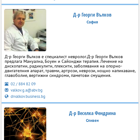
Д-р Георги Вълков
София
Д-р Георги Вълков е специалист невролог.Д-р Георги Вълков
предлага Мануална, Боуен и Сайонджи терапия. Лечение на
дископатии, радикулити, плексити, заболявания на опорно-
двигателния апарат, травми, артрози, неврози, нощно напикаване,
главоболие, вертижни синдроми, паметови смущения.
02 / 884 82 09
valkov.g.a@abv.bg
drvalkov.business.bg
Д-р Веселка Фендрина
Сливен