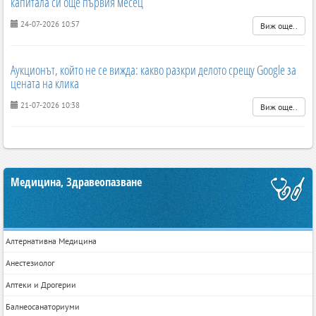
капитала си още първия месец
24-07-2026 10:57
Виж още..
Аукционът, който не се вижда: какво разкри делото срещу Google за
цената на клика
21-07-2026 10:38
Виж още..
Медицина, Здравеопазване
Алтернативна Медицина
Анестезиолог
Аптеки и Дрогерии
Балнеосанаториуми