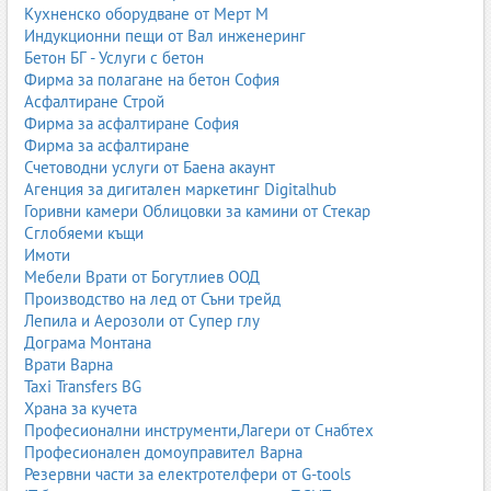
Кухненско оборудване от Мерт М
Индукционни пещи от Вал инженеринг
Бетон БГ - Услуги с бетон
Фирма за полагане на бетон София
Асфалтиране Строй
Фирма за асфалтиране София
Фирма за асфалтиране
Счетоводни услуги от Баена акаунт
Агенция за дигитален маркетинг Digitalhub
Горивни камери Облицовки за камини от Стекар
Сглобяеми къщи
Имоти
Мебели Врати от Богутлиев ООД
Производство на лед от Съни трейд
Лепила и Аерозоли от Супер глу
Дограма Монтана
Врати Варна
Taxi Transfers BG
Храна за кучета
Професионални инструменти,Лагери от Снабтех
Професионален домоуправител Варна
Резервни части за електротелфери от G-tools