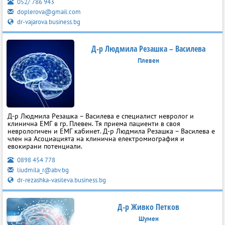
052/ 786 943
doplerova@gmail.com
dr-vajarova.business.bg
Д-р Людмила Резашка – Василева
Плевен
Д-р Людмила Резашка – Василева е специалист невролог и
клинична ЕМГ в гр. Плевен. Тя приема пациенти в своя
неврологичен и ЕМГ кабинет. Д-р Людмила Резашка – Василева е
член на Асоциацията на клинична електромиография и
евокирани потенциали.
0898 454 778
liudmila_r@abv.bg
dr-rezashka-vasileva.business.bg
Д-р Живко Петков
Шумен