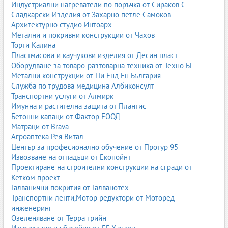
Индустриални нагреватели по поръчка от Сираков С
Сладкарски Изделия от Захарно петле Самоков
Архитектурно студио Интоарх
Метални и покривни конструкции от Чахов
Торти Калина
Пластмасови и каучукови изделия от Десин пласт
Оборудване за товаро-разтоварна техника от Техно БГ
Метални конструкции от Пи Енд Ен България
Служба по трудова медицина Албиконсулт
Транспортни услуги от Алмирк
Имунна и растителна защита от Плантис
Бетонни капаци от Фактор ЕООД
Матраци от Brava
Агроаптека Рея Витал
Център за професионално обучение от Протур 95
Извозване на отпадъци от Екопойнт
Проектиране на строителни конструкции на сгради от
Кетком проект
Галванични покрития от Галванотех
Транспортни ленти,Мотор редуктори от Моторед
инженеринг
Озеленяване от Терра грийн