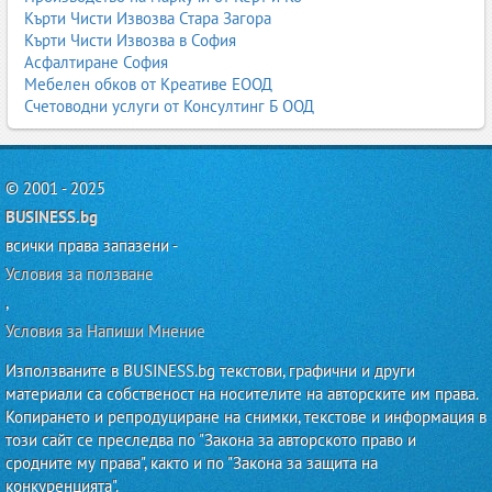
Кърти Чисти Извозва Стара Загора
Кърти Чисти Извозва в София
Асфалтиране София
Мебелен обков от Креативе ЕООД
Счетоводни услуги от Консултинг Б ООД
© 2001 - 2025
BUSINESS.bg
всички права запазени -
Условия за ползване
,
Условия за Напиши Мнение
Използваните в BUSINESS.bg текстови, графични и други
материали са собственост на носителите на авторските им права.
Копирането и репродуциране на снимки, текстове и информация в
този сайт се преследва по "Закона за авторското право и
сродните му права", както и по "Закона за защита на
конкуренцията".