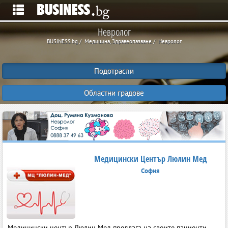
Невролог
BUSINESS.bg
Медицина, Здравеопазване
Невролог
Подотрасли
Областни градове
Медицински Център Люлин Мед
София
Медицински център Люлин Мед предлага на своите пациенти