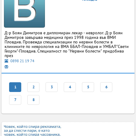
Д-р Боян Димитров e дипломиран лекар - невролог. Д-р Боян
Димитров завършва медицина през 1998 година във ВМИ
Пловдив. Провежда специализации по нервни болести в
клиниките по неврология на ВМА ББАЛ-Пловдив и УМБАЛ"Свети
Георги"-Пловдив. Специалност по "Нервни болести" придобива
през
0898 21 19 74
1
2
3
4
5
6
7
8