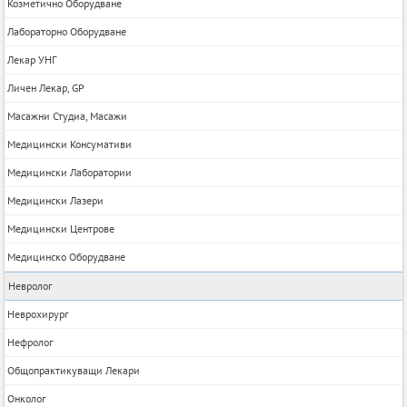
Козметично Оборудване
Лабораторно Оборудване
Лекар УНГ
Личен Лекар, GP
Масажни Студиа, Масажи
Медицински Консумативи
Медицински Лаборатории
Медицински Лазери
Медицински Центрове
Медицинско Оборудване
Невролог
Неврохирург
Нефролог
Общопрактикуващи Лекари
Онколог