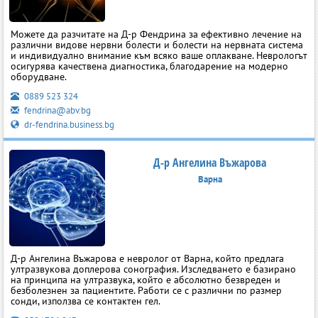
Можете да разчитате на Д-р Фендрина за ефективно лечение на
различни видове нервни болести и болести на нервната система
и индивидуално внимание към всяко ваше оплакване. Неврологът
осигурява качествена диагностика, благодарение на модерно
оборудване.
0889 523 324
fendrina@abv.bg
dr-fendrina.business.bg
Д-р Ангелина Въжарова
Варна
Д-р Ангелина Въжарова е невролог от Варна, който предлага
ултразвукова доплерова сонография. Изследването е базирано
на принципа на ултразвука, който е абсолютно безвреден и
безболезнен за пациентите. Работи се с различни по размер
сонди, използва се контактен гел.