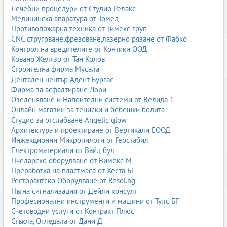
Лечебни процедури от Студио Релакс
Медицинска апаратура от Томед
Противопожарна техника от Тимекс груп
CNC струговане,фрезоване,лазерно рязане от Фабко
Контрол на вредителите от Контики ООД
Ковано Желязо от Тан Колов
Строителна фирма Мусала
Дентален център Адент Бургас
Фирма за асфалтиране Лори
Озеленяване и Напоителни системи от Велида 1
Онлайн магазин за тениски и бебешки бодита
Студио за отслабване Angelic glow
Архитектура и проектиране от Вертикали ЕООД
Инжекционни Микропилоти от Геостабил
Електроматериали от Вайд бул
Пчеларско оборудване от Вимекс М
Преработка на пластмаса от Хеста БГ
Ресторантско Оборудване от Resol.bg
Пътна сигнализация от Дейли консулт
Професионални инструменти и машини от Тулс БГ
Счетоводни услуги от Контракт Плюс
Стъкла, Огледала от Дани Д