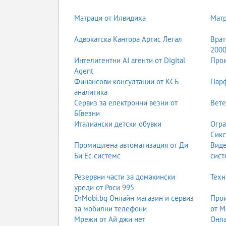
2. Автоаксесоари
Матраци от Илвидиха
Мат
Автоаксесоарите включват всичко, което подобр
парктроници, камери, багажници, стойки, LED о
Адвокатска Кантора Артис Легал
Врат
подходяща за собственици на автомобили, авто
200
3. Автоаларми
Интелигентни AI агенти от Digital
Прои
Agent
Автоалармите и системите за сигурност защитав
Финансови консултации от КСБ
Парф
дистанционно управление и професионален монт
аналитика
ключов фактор за всеки автомобилен собствени
Сервиз за електронни везни от
Вете
БГвезни
4. Автоклиматици
Италиански детски обувки
Огра
Автоклиматичните услуги включват диагностика
Сикс
автомобили, камиони, автобуси и специализиран
Промишлена автоматизация от Ди
Вид
пътниците.
Би Ес системс
сист
5. Автокъщи
Резервни части за домакински
Техн
Автокъщите предлагат нови и употребявани авто
уреди от Роси 995
бюджетни автомобили до премиум и луксозни м
DrMobi.bg Онлайн магазин и сервиз
Прои
за техническото състояние и историята на авто
за мобилни телефони
от М
Мрежи от Ай джи нет
Онла
6. Автомивки