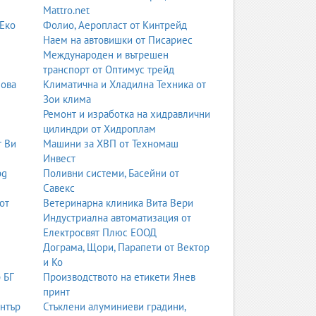
Mattro.net
 Еко
Фолио, Аеропласт от Кинтрейд
стелки, калъфи, ароматизатори, мултимедия,
Наем на автовишки от Писариес
делно-специфични аксесоари. Категорията е
Международен и вътрешен
транспорт от Оптимус трейд
нова
Климатична и Хладилна Техника от
Зои клима
илайзери, GPS тракери, CAN системи,
Ремонт и изработка на хидравлични
ат гаранционна поддръжка. Сигурността е
цилиндри от Хидроплам
т Ви
Машини за ХВП от Техномаш
Инвест
bg
Поливни системи, Басейни от
тори и изпарители. Фирмите обслужват леки
Савекс
та, безопасността и здравето на водача и
от
Ветеринарна клиника Вита Вери
Индустриална автоматизация от
Електросвят Плюс ЕООД
Дограма, Щори, Парапети от Вектор
работят с различни марки и ценови класове – от
и Ко
 а автокъщите предоставят пълна информация
 БГ
Производството на етикети Янев
принт
ентър
Стъклени алуминиеви градини,