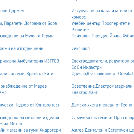
раци Дормео
Изкупуване на катализатори от
ява комфорта, безопасността и функционалността на автомобила – 
комерс
светление и др. Търговците предлагат както универсални, така и мо
и, Парапети, Дограма от Бора
Учебен център Просперитет и
къщи, сервизи и онлайн магазини.
0
Развитие
зводство на Мулч от Герми
Психолог Пловдив Йоана Хуби
ат автомобила от кражба и вандализъм. Предлагат се аларми, имоб
юми на изгодни цени
Секс шоп
аж. Фирмите в тази категория работят с доказани марки и предлаг
к.
ринарна Амбулатория ИЗГРЕВ
Електродвигатели, редуктори о
Ес Ен Индъстри
дни системи, Врати от Ейти
Одеяла,Възглавници от Odeala.
, ремонт, зареждане с фреон, смяна на компресори, маркучи, радиа
а техника. Поддръжката на климатичната система е важна за комфор
еонаблюдение от Марев
Осветление,Електроматериали 
емс
Електро Лайт
ически Надзор от Контролтест
Дамски якета и елеци от Геони
мобили, лизинг, изкупуване, комисионна продажба и транспорт. Те 
одели. Потребителите търсят надеждност, прозрачност и гаранции,
зводство на метални изделия
Слънчеви системи от Про солар
мобила.
етал Митев
йн магазин за гуми Хидротерм
Astrea Дентален и Естетичен ц