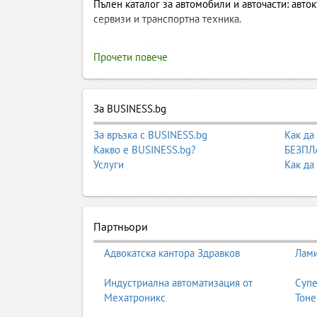
Пълен каталог за автомобили и авточасти: автокъ
сервизи и транспортна техника.
Автомобили и авточасти – па
Прочети повече
България
Автомобилният сектор в България е един от най
За BUSINESS.bg
оборудване, транспортна техника, специализира
които обслужват както крайни клиенти, така и п
За връзка с BUSINESS.bg
Как да
ремонт, поддръжка, диагностика, безопасност, 
Какво е BUSINESS.bg?
БЕЗПЛА
Услуги
Как да
В Business.bg тази категория служи като центра
авточасти, производители, вносители, дистрибу
Потребителите могат лесно да открият услуги, п
Партньори
1. Авиационна техника
Адвокатска кантора Здравков
Лами
Авиационната техника включва самолети, хелико
Индустриална автоматизация от
Супе
гражданската авиация, така и частни оператори
Мехатроникс
Тоне
обучение и консултации. Авиационният сектор 