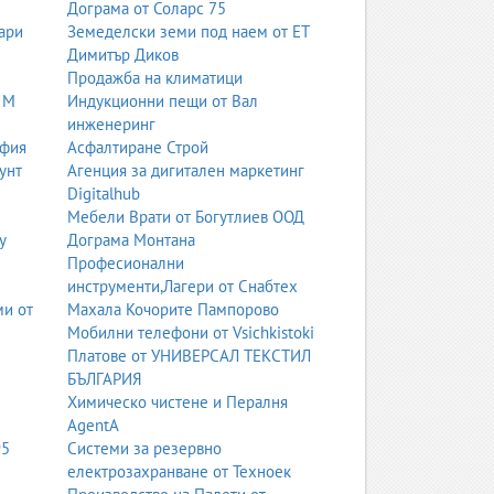
Дограма от Соларс 75
ари
Земеделски земи под наем от ЕТ
 покрития и детайлинг услуги. Те обслужват
Димитър Диков
обрява външния му вид.
Продажба на климатици
 М
Индукционни пещи от Вал
инженеринг
тят автокъщи, дилъри, сервизи и търговци на
офия
Асфалтиране Строй
и. Потребителите търсят надеждност,
унт
Агенция за дигитален маркетинг
Digitalhub
Мебели Врати от Богутлиев ООД
у
Дограма Монтана
 и ремонт на газови уредби за бензинови
Професионални
исиите, което ги прави популярни в България.
инструменти,Лагери от Снабтех
ми от
Махала Кочорите Пампорово
Мобилни телефони от Vsichkistoki
а и други услуги. Те обслужват всички марки и
Платове от УНИВЕРСАЛ ТЕКСТИЛ
и предлагат и гаранционни ремонти.
БЪЛГАРИЯ
Химическо чистене и Пералня
AgentA
 оригинални и алтернативни стъкла, UV защита,
95
Системи за резервно
електрозахранване от Техноек