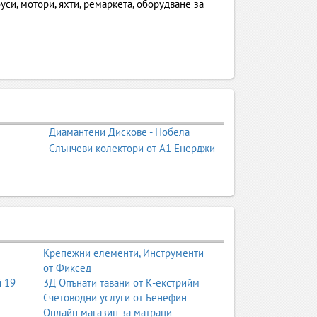
уси, мотори, яхти, ремаркета, оборудване за
транспортни решения в
 авточасти, до сервизи, диагностика,
 авточасти“ обединява десетки подкатегории,
Диамантени Дискове - Нобела
и и индустрията. Тук се срещат търговия,
Слънчеви колектори от А1 Енерджи
ния сектор – автокъщи, сервизи, магазини за
ионна техника и още много други.
.
Крепежни елементи, Инструменти
от Фиксед
те в тази категория обслужват както
й 19
3Д Опънати тавани от К-екстрийм
монт, инспекции, технически прегледи,
т
Счетоводни услуги от Бенефин
ни стандарти за безопасност.
Онлайн магазин за матраци