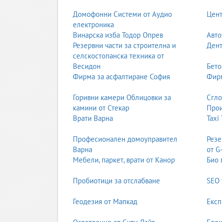
Домофонни Системи от Аудио
Цент
Автомивките предлагат ръчно и машинно измиван
електроника
както частни клиенти, така и автопаркове и фи
Винарска изба Тодор Опрев
Авто
7. Автомобили
Резервни части за строителна и
Дент
селскостопанска техника от
Категорията „Автомобили“ включва продажба, се
Весидон
Бето
части. Пазарът е разнообразен – от нови автом
Фирма за асфалтиране София
Фирм
икономичност и безопасност.
8. Автомобилни газови уредби (АГУ)
Горивни камери Облицовки за
Сгл
камини от Стекар
Прои
АГУ системите позволяват икономично и еколог
Врати Варна
Taxi
автомобили. Работи се с утвърдени марки и сер
Професионален домоуправител
Резе
9. Автосервизи
Варна
от G
Автосервизите извършват диагностика, ремонт, п
Мебели, паркет, врати от Канор
Био 
модели автомобили. Качественият сервиз е клю
Пробиотици за отслабване
SEO 
10. Автостъкла и лепене на автостъкла
Фирмите в тази категория предлагат смяна, ремо
Геодезия от Мапкад
Експ
отопление и сензори. Качественият монтаж е ва