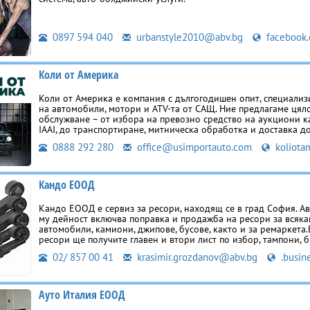
0897 594 040
urbanstyle2010@abv.bg
facebook
Коли от Америка
Коли от Америка е компания с дългогодишен опит, специализ
на автомобили, мотори и ATV-та от САЩ. Ние предлагаме цял
обслужване – от избора на превозно средство на аукциони к
IAAI, до транспортиране, митническа обработка и доставка до
0888 292 280
office@usimportauto.com
koliota
Кандо ЕООД
Кандо ЕООД е сервиз за ресори, находящ се в град София. А
му дейност включва поправка и продажба на ресори за всяка
автомобили, камиони, джипове, бусове, както и за ремаркета.
ресори ще получите главен и втори лист по избор, тампони, 
02/ 857 00 41
krasimir.grozdanov@abv.bg
.busin
Ауто Италия ЕООД