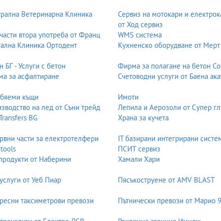
рална Ветеринарна Клиника
Сервиз на мотокари и електрок
е, вътрешно почистване, пране на тапицерия, полиране, керамични
от Ход сервиз
рми. Качественото почистване удължава живота на автомобила и под
части втора употреба от Франц
WMS система
ална Клиника Ортодент
Кухненско оборудване от Мерт
рвиз, диагностика, поддръжка и лизинг на леки автомобили. Тук рабо
н БГ - Услуги с бетон
Фирма за полагане на бетон С
обили до употребявани, електрически, хибридни и класически модел
а за асфалтиране
Счетоводни услуги от Баена ака
обяеми къщи
Имоти
зводство на лед от Съни трейд
Лепила и Аерозоли от Супер гл
ично шофиране. Фирмите предлагат монтаж, настройка, диагностика
 Transfers BG
Храна за кучета
тифицирани компоненти. Газовите системи намаляват разходите и ем
рвни части за електротелфери
IT базирани интегрирани систе
-tools
ПСИТ сервиз
оддръжка, смяна на масла, филтри, ремъци, ходова част, електроник
продукти от Наберини
Хамали Хари
чов за безопасността и дългия живот на автомобила. Много сервиз
услуги от Уеб Пиар
Пясъкоструене от AMV BLAST
нт и лепене на автостъкла – челни, странични и задни. Работи се с
ресни таксиметрови превози
Пътнически превози от Марио 
жен за безопасността и структурната здравина на автомобила.