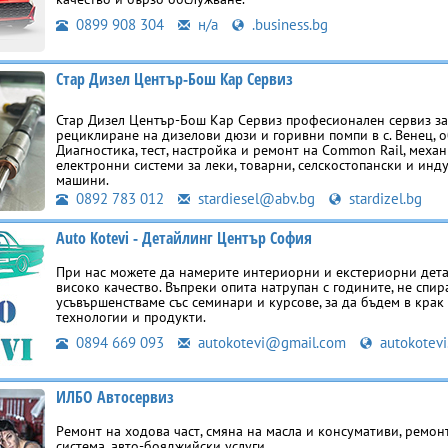
0899 908 304
н/а
.business.bg
Стар Дизел Център-Бош Кар Сервиз
Стар Дизел Център-Бош Кар Сервиз професионален сервиз за
рециклиране на дизелови дюзи и горивни помпи в с. Венец, о
Диагностика, тест, настройка и ремонт на Common Rail, меха
електронни системи за леки, товарни, селскостопански и инд
машини.
0892 783 012
stardiesel@abv.bg
stardizel.bg
Auto Kotevi - Детайлинг Център София
При нас можете да намерите интериорни и екстериорни дета
високо качество. Въпреки опита натрупан с годините, не спир
усъвършенстваме със семинари и курсове, за да бъдем в крак
технологии и продукти.
0894 669 093
autokotevi@gmail.com
autokotevi
ИЛБО Автосервиз
Ремонт на ходова част, смяна на масла и консумативи, ремон
система, авто-бояджийски услуги.