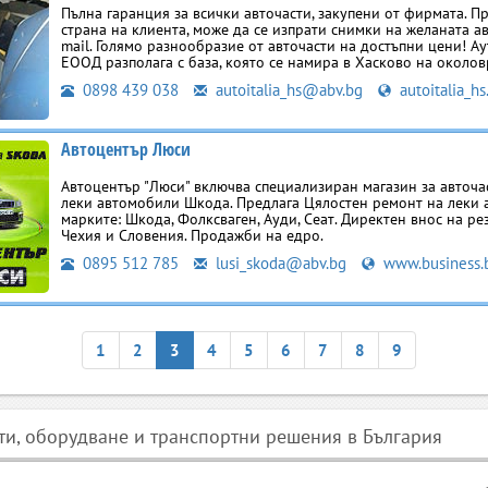
Пълна гаранция за всички авточасти, закупени от фирмата. П
страна на клиента, може да се изпрати снимки на желаната авт
mail. Голямо разнообразие от авточасти на достъпни цени! А
ЕООД разполага с база, която се намира в Хасково на околов
0898 439 038
autoitalia_hs@abv.bg
autoitalia_hs
Автоцентър Люси
Автоцентър "Люси" включва специализиран магазин за авточас
леки автомобили Шкода. Предлага Цялостен ремонт на леки 
марките: Шкода, Фолксваген, Ауди, Сеат. Директен внос на ре
Чехия и Словения. Продажби на едро.
0895 512 785
lusi_skoda@abv.bg
www.business.
1
2
3
4
5
6
7
8
9
сти, оборудване и транспортни решения в България