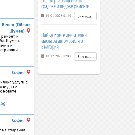
Пълно ръководство по
градове и видове ремонти
19-01-2026 01:49
Виж още..
Венец (Област
Шумен)
Най-добрите двигателни
 ремонт и
масла за автомобили в
бл. Шумен.
нични и
България
устриални
18-12-2025 12:41
Виж още..
София
йлинг услуги с
аме да се
 с новите
.bg
София
т на спирачна