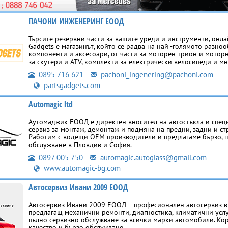
ПАЧОНИ ИНЖЕНЕРИНГ ЕООД
Търсите резервни части за вашите уреди и инструменти, онла
Gadgets е магазинът, който се радва на най -голямото разно
компоненти и аксесоари, от части за моторен трион и моторн
за скутери и ATV, комплекти за електрически велосипеди и мн
0895 716 621
pachoni_ingenering@pachoni.com
partsgadgets.com
Automagic ltd
Аутомаджик ЕООД е директен вносител на автостъкла и спе
сервиз за монтаж, демонтаж и подмяна на предни, задни и ст
Работим с водещи OEM производители и предлагаме бързо,
обслужване в Пловдив и София.
0897 005 750
automagic.autoglass@gmail.com
www.automagic-bg.com
Автосервиз Ивани 2009 ЕООД
Автосервиз Ивани 2009 ЕООД – професионален автосервиз в г
предлагащ механични ремонти, диагностика, климатични услу
пълно сервизно обслужване за всички марки автомобили. Кор
качество и бързо обслужване.