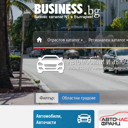
Отраслов каталог
Регионален каталог
Автомобили и авточ
BUSINESS.bg
Автомобили, Авточас
Филтър:
Областни градове
Автомобили,
Авточасти