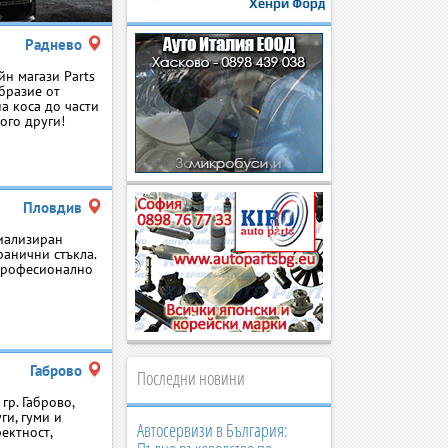
Раднево
йн магази Parts
образие от
а коса до части
ого други!
Пловдив
циализиран
ранични стъкла.
 професионално
Габрово
Последни новини
р. Габрово,
ги, гуми и
Автосервизи в България:
ектност,