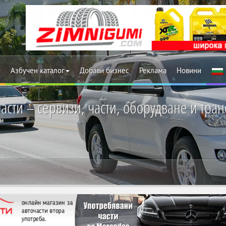
Азбучен каталог
Добави бизнес
Реклама
Новини
асти – сервизи, части, оборудване и тр
ти