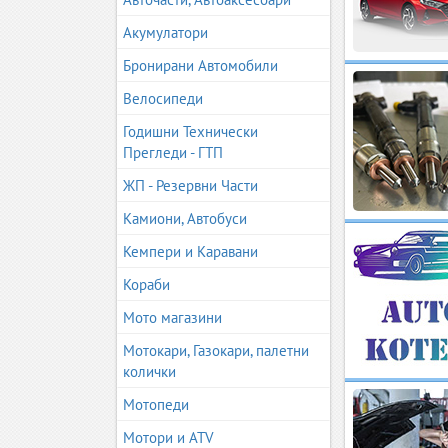
Акумулатори
Бронирани Автомобили
Велосипеди
Годишни Технически
Прегледи - ГТП
ЖП - Резервни Части
Камиони, Автобуси
Кемпери и Каравани
Кораби
Мото магазини
Мотокари, Газокари, палетни
колички
Мотопеди
Мотори и ATV