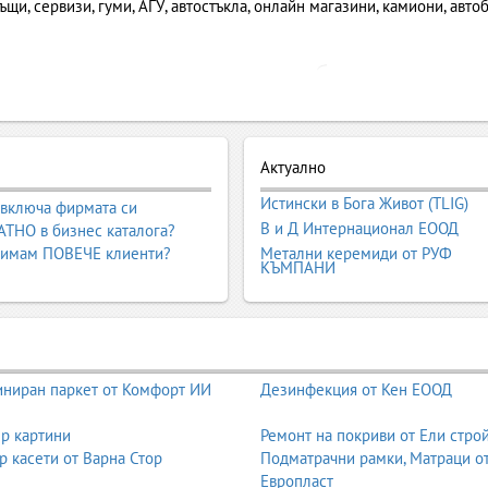
щи, сервизи, гуми, АГУ, автостъкла, онлайн магазини, камиони, автоб
зар, сервизи, поддръжка, оборудване и 
-динамичните и разнообразни пазари – от продажба на автомобили и
Актуално
ни превозни средства и морска техника. Категорията „Автомобили и
Истински в Бога Живот (TLIG)
рофесионалисти, автопаркове, логистични компании, сервизи, търговц
 включа фирмата си
В и Д Интернационал ЕООД
мобилност и иновации.
ТНО в бизнес каталога?
 имам ПОВЕЧЕ клиенти?
Метални керемиди от РУФ
КЪМПАНИ
лен хъб за всички фирми, които работят в автомобилния и транспорт
тори, сервизни центрове, транспортни фирми, морска техника, авиац
родукти и специалисти, а бизнесите – да достигнат до нови клиенти
ниран паркет от Комфорт ИИ
Дезинфекция от Кен ЕООД
птери, дронове, авиационни части, оборудване и поддръжка. Фирми
р картини
Ремонт на покриви от Ели стро
, летища и специализирани служби. Предлагат се резервни части, ре
р касети от Варна Стор
Подматрачни рамки, Матраци о
изисква висока квалификация, сертификация и работа по международ
Европласт