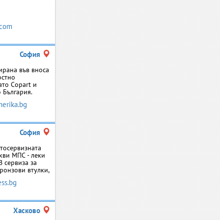
.com
София
ирана във вноса
остно
ато Copart и
 България.
merika.bg
София
втосервизната
кви МПС - леки
В сервиза за
бронзови втулки,
ess.bg
Хасково