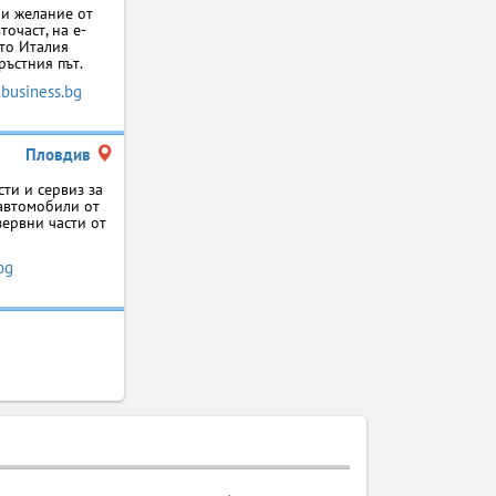
ри желание от
очаст, на e-
уто Италия
ръстния път.
.business.bg
Пловдив
ти и сервиз за
автомобили от
зервни части от
bg