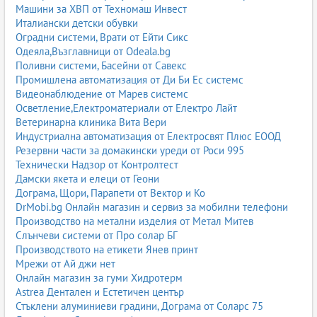
Машини за ХВП от Техномаш Инвест
Италиански детски обувки
Оградни системи, Врати от Ейти Сикс
Одеяла,Възглавници от Odeala.bg
Поливни системи, Басейни от Савекс
Промишлена автоматизация от Ди Би Ес системс
Видеонаблюдение от Марев системс
Осветление,Електроматериали от Електро Лайт
Ветеринарна клиника Вита Вери
Индустриална автоматизация от Електросвят Плюс ЕООД
Резервни части за домакински уреди от Роси 995
Технически Надзор от Контролтест
Дамски якета и елеци от Геони
Дограма, Щори, Парапети от Вектор и Ко
DrMobi.bg Онлайн магазин и сервиз за мобилни телефони
Производство на метални изделия от Метал Митев
Слънчеви системи от Про солар БГ
Производството на етикети Янев принт
Мрежи от Ай джи нет
Онлайн магазин за гуми Хидротерм
Astrea Дентален и Естетичен център
Стъклени алуминиеви градини, Дограма от Соларс 75