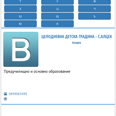
Т
У
Ф
Х
Ц
Ч
Ш
Щ
Ъ
Ю
Я
ЦЕЛОДНЕВНА ДЕТСКА ГРАДИНА - С.АЛЦЕК
Алцек
Предучилищно и основно образование
0899083499