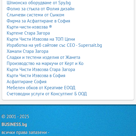
Шпионско оборудване от Spy.bg
Фолио за стъкла от Фолия дизайн
Слънчеви системи от Сънком
Фирма за Асфалтиране в София
Кърти-чисти-извозва ®
Къртене Стара Загора
Кърти Чисти Извозва на ТОП Цени
Изработка на уеб сайтове със СЕО - Supersait.bg
Хамали Стара Загора
Сладки и тестени изделия от Жанета
Производство на маркучи от Керт и Ко
Кърти Чисти Извозва Стара Загора
Кърти Чисти Извозва в София
Асфалтиране София
Мебелен обков от Креативе ЕООД
Счетоводни услуги от Консултинг Б ООД
© 2001 - 2025
BUSINESS.bg
всички права запазени -