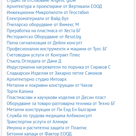
Студио за отслабване Angelic glow
Архитектура и проектиране от Вертикали ЕООД
Инжекционни Микропилоти от Геостабил
Електроматериали от Вайд бул
Пчеларско оборудване от Вимекс М
Преработка на пластмаса от Хеста БГ
Ресторантско Оборудване от Resol.bg
Пътна сигнализация от Дейли консулт
Професионални инструменти и машини от Тулс БГ
Счетоводни услуги от Контракт Плюс
Стъкла, Огледала от Дани Д
Индустриални нагреватели по поръчка от Сираков С
Сладкарски Изделия от Захарно петле Самоков
Архитектурно студио Интоарх
Метални и покривни конструкции от Чахов
Торти Калина
Пластмасови и каучукови изделия от Десин пласт
Оборудване за товаро-разтоварна техника от Техно БГ
Метални конструкции от Пи Енд Ен България
Служба по трудова медицина Албиконсулт
Транспортни услуги от Алмирк
Имунна и растителна защита от Плантис
Бетонни капаци от Фактор ЕООД