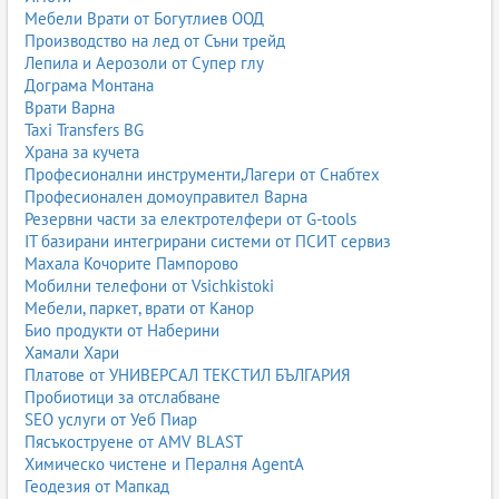
Мебели Врати от Богутлиев ООД
Производство на лед от Съни трейд
Лепила и Аерозоли от Супер глу
Дограма Монтана
Врати Варна
Taxi Transfers BG
Храна за кучета
Професионални инструменти,Лагери от Снабтех
Професионален домоуправител Варна
Резервни части за електротелфери от G-tools
IT базирани интегрирани системи от ПСИТ сервиз
Махала Кочорите Пампорово
Мобилни телефони от Vsichkistoki
Мебели, паркет, врати от Канор
Био продукти от Наберини
Хамали Хари
Платове от УНИВЕРСАЛ ТЕКСТИЛ БЪЛГАРИЯ
Пробиотици за отслабване
SEO услуги от Уеб Пиар
Пясъкоструене от AMV BLAST
Химическо чистене и Пералня AgentA
Геодезия от Мапкад