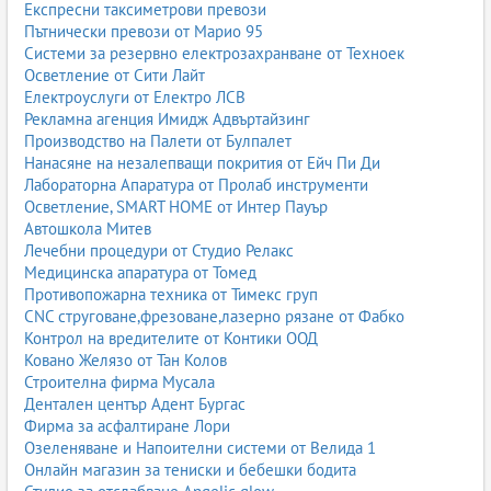
Експресни таксиметрови превози
Пътнически превози от Марио 95
Системи за резервно електрозахранване от Техноек
Осветление от Сити Лайт
Електроуслуги от Електро ЛСВ
Рекламна агенция Имидж Адвъртайзинг
Производство на Палети от Булпалет
Нанасяне на незалепващи покрития от Ейч Пи Ди
Лабораторна Апаратура от Пролаб инструменти
Осветление, SMART HOME от Интер Пауър
Автошкола Митев
Лечебни процедури от Студио Релакс
Медицинска апаратура от Томед
Противопожарна техника от Тимекс груп
CNC струговане,фрезоване,лазерно рязане от Фабко
Контрол на вредителите от Контики ООД
Ковано Желязо от Тан Колов
Строителна фирма Мусала
Дентален център Адент Бургас
Фирма за асфалтиране Лори
Озеленяване и Напоителни системи от Велида 1
Онлайн магазин за тениски и бебешки бодита