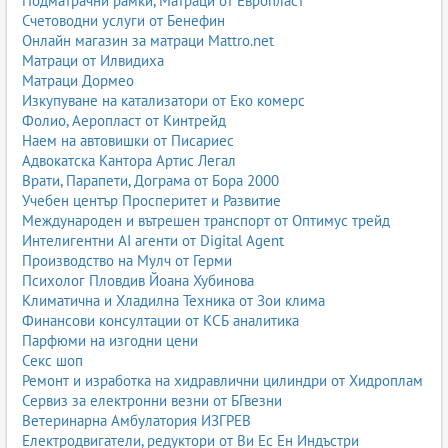
Подматрачни рамки, Матраци от Европласт
Счетоводни услуги от Бенефин
Онлайн магазин за матраци Mattro.net
Матраци от Илвидиха
Матраци Дормео
Изкупуване на катализатори от Еко комерс
Фолио, Аеропласт от Кинтрейд
Наем на автовишки от Писариес
Адвокатска Кантора Артис Легал
Врати, Парапети, Дограма от Бора 2000
Учебен център Просперитет и Развитие
Международен и вътрешен транспорт от Оптимус трейд
Интелигентни AI агенти от Digital Agent
Производство на Мулч от Герми
Психолог Пловдив Йоана Хубинова
Климатична и Хладилна Техника от Зои клима
Финансови консултации от КСБ аналитика
Парфюми на изгодни цени
Секс шоп
Ремонт и изработка на хидравлични цилиндри от Хидроплам
Сервиз за електронни везни от БГвезни
Ветеринарна Амбулатория ИЗГРЕВ
Електродвигатели, редуктори от Ви Ес Ен Индъстри