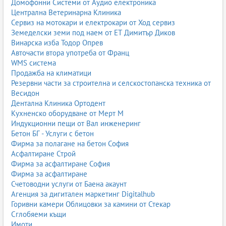
Домофонни Системи от Аудио електроника
Централна Ветеринарна Клиника
Сервиз на мотокари и електрокари от Ход сервиз
Земеделски земи под наем от ЕТ Димитър Диков
Винарска изба Тодор Опрев
Авточасти втора употреба от Франц
WMS система
Продажба на климатици
Резервни части за строителна и селскостопанска техника от
Весидон
Дентална Клиника Ортодент
Кухненско оборудване от Мерт М
Индукционни пещи от Вал инженеринг
Бетон БГ - Услуги с бетон
Фирма за полагане на бетон София
Асфалтиране Строй
Фирма за асфалтиране София
Фирма за асфалтиране
Счетоводни услуги от Баена акаунт
Агенция за дигитален маркетинг Digitalhub
Горивни камери Облицовки за камини от Стекар
Сглобяеми къщи
Имоти