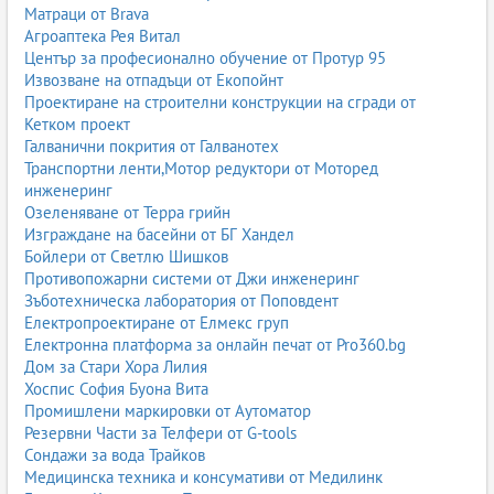
Матраци от Brava
Агроаптека Рея Витал
Център за професионално обучение от Протур 95
Извозване на отпадъци от Екопойнт
Проектиране на строителни конструкции на сгради от
Кетком проект
Галванични покрития от Галванотех
Транспортни ленти,Мотор редуктори от Моторед
инженеринг
Озеленяване от Терра грийн
Изграждане на басейни от БГ Хандел
Бойлери от Светлю Шишков
Противопожарни системи от Джи инженеринг
Зъботехническа лаборатория от Поповдент
Електропроектиране от Елмекс груп
Електронна платформа за онлайн печат от Pro360.bg
Дом за Стари Хора Лилия
Хоспис София Буона Вита
Промишлени маркировки от Аутоматор
Резервни Части за Телфери от G-tools
Сондажи за вода Трайков
Медицинска техника и консумативи от Медилинк