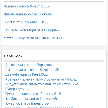
Истински в Бога Живот (TLIG)
Диамантени Дискове - Нобела
В и Д Интернационал ЕООД
Слънчеви колектори от А1 Енерджи
Метални керемиди от РУФ КЪМПАНИ
Партньори
Адвокатска кантора Здравков
Ламиниран паркет от Комфорт ИИ
Дезинфекция от Кен ЕООД
Крепежни елементи, Инструменти от Фиксед
Индустриална автоматизация от Мехатроникс
Супер картини
Ремонт на покриви от Ели строй 19
3Д Опънати тавани от К-екстрийм
Тонер касети от Варна Стор