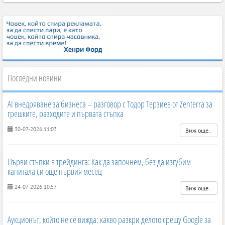
Последни новини
AI внедряване за бизнеса – разговор с Тодор Терзиев от Zenterra за
грешките, разходите и първата стъпка
30-07-2026 11:03
Виж още..
Първи стъпки в трейдинга: Как да започнем, без да изгубим
капитала си още първия месец
24-07-2026 10:57
Виж още..
Аукционът, който не се вижда: какво разкри делото срещу Google за