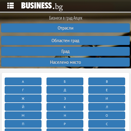
Бизнеси в град Алцек
Отрасли
Областен град
Град
Населено място
А
Б
В
Г
Д
Е
Ж
З
И
Й
К
Л
М
Н
О
П
Р
С