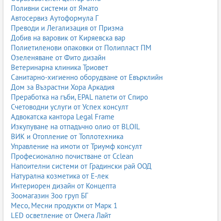
Поливни системи от Ямато
Автосервиз Аутоформула Г
Преводи и Легализация от Призма
Добив на варовик от Киряевска вар
Полиетиленови опаковки от Полипласт ПМ
Озеленяване от Фито дизайн
Ветеринарна клиника Триовет
Санитарно-хигиенно оборудване от Евърклийн
Дом за Възрастни Хора Аркадия
Преработка на гъби, EPAL палети от Спиро
Счетоводни услуги от Успех консулт
Адвокатска кантора Legal Frame
Изкупуване на отпадъчно олио от BLOIL
ВИК и Отопление от Топлотехника
Управление на имоти от Триумф консулт
Професионално почистване от Cclean
Напоителни системи от Градински рай ООД
Натурална козметика от Е-лек
Интериорен дизайн от Концепта
Зоомагазин Зоо груп БГ
Месо, Месни продукти от Марк 1
LED осветление от Омега Лайт