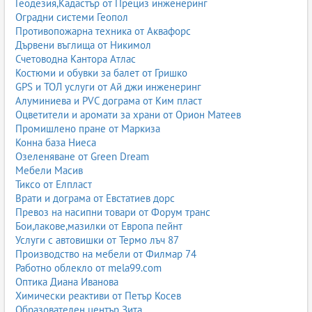
Геодезия,Кадастър от Прециз инженеринг
Оградни системи Геопол
Противопожарна техника от Аквафорс
Дървени въглища от Никимол
Счетоводна Кантора Атлас
Костюми и обувки за балет от Гришко
GPS и ТОЛ услуги от Ай джи инженеринг
Алуминиева и PVC дограма от Ким пласт
Оцветители и аромати за храни от Орион Матеев
Промишлено пране от Маркиза
Конна база Ниеса
Озеленяване от Green Dream
Мебели Масив
Тиксо от Елпласт
Врати и дограма от Евстатиев дорс
Превоз на насипни товари от Форум транс
Бои,лакове,мазилки от Европа пейнт
Услуги с автовишки от Термо лъч 87
Производство на мебели от Филмар 74
Работно облекло от mela99.com
Оптика Диана Иванова
Химически реактиви от Петър Косев
Образователен център Зита