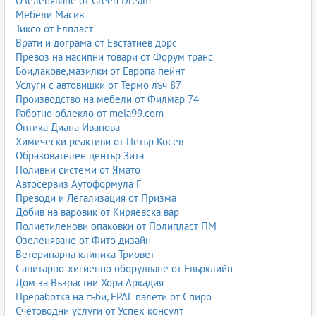
Озеленяване от Green Dream
Мебели Масив
Тиксо от Елпласт
Врати и дограма от Евстатиев дорс
Превоз на насипни товари от Форум транс
Бои,лакове,мазилки от Европа пейнт
Услуги с автовишки от Термо лъч 87
Производство на мебели от Филмар 74
Работно облекло от mela99.com
Оптика Диана Иванова
Химически реактиви от Петър Косев
Образователен център Зита
Поливни системи от Ямато
Автосервиз Аутоформула Г
Преводи и Легализация от Призма
Добив на варовик от Киряевска вар
Полиетиленови опаковки от Полипласт ПМ
Озеленяване от Фито дизайн
Ветеринарна клиника Триовет
Санитарно-хигиенно оборудване от Евърклийн
Дом за Възрастни Хора Аркадия
Преработка на гъби, EPAL палети от Спиро
Счетоводни услуги от Успех консулт