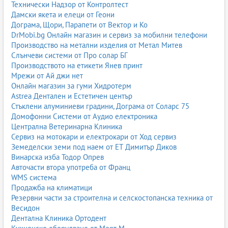
Технически Надзор от Контролтест
Дамски якета и елеци от Геони
Дограма, Щори, Парапети от Вектор и Ко
DrMobi.bg Онлайн магазин и сервиз за мобилни телефони
Производство на метални изделия от Метал Митев
Слънчеви системи от Про солар БГ
Производството на етикети Янев принт
Мрежи от Ай джи нет
Онлайн магазин за гуми Хидротерм
Astrea Дентален и Естетичен център
Стъклени алуминиеви градини, Дограма от Соларс 75
Домофонни Системи от Аудио електроника
Централна Ветеринарна Клиника
Сервиз на мотокари и електрокари от Ход сервиз
Земеделски земи под наем от ЕТ Димитър Диков
Винарска изба Тодор Опрев
Авточасти втора употреба от Франц
WMS система
Продажба на климатици
Резервни части за строителна и селскостопанска техника от
Весидон
Дентална Клиника Ортодент