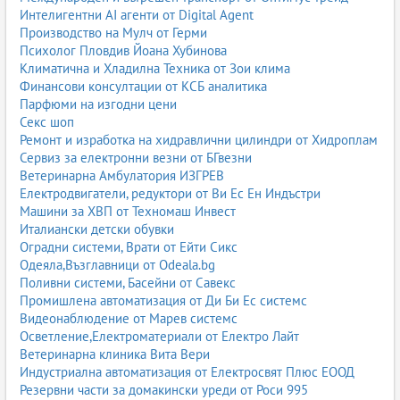
Интелигентни AI агенти от Digital Agent
Производство на Мулч от Герми
Психолог Пловдив Йоана Хубинова
Климатична и Хладилна Техника от Зои клима
Финансови консултации от КСБ аналитика
Парфюми на изгодни цени
Секс шоп
Ремонт и изработка на хидравлични цилиндри от Хидроплам
Сервиз за електронни везни от БГвезни
Ветеринарна Амбулатория ИЗГРЕВ
Електродвигатели, редуктори от Ви Ес Ен Индъстри
Машини за ХВП от Техномаш Инвест
Италиански детски обувки
Оградни системи, Врати от Ейти Сикс
Одеяла,Възглавници от Odeala.bg
Поливни системи, Басейни от Савекс
Промишлена автоматизация от Ди Би Ес системс
Видеонаблюдение от Марев системс
Осветление,Електроматериали от Електро Лайт
Ветеринарна клиника Вита Вери
Индустриална автоматизация от Електросвят Плюс ЕООД
Резервни части за домакински уреди от Роси 995