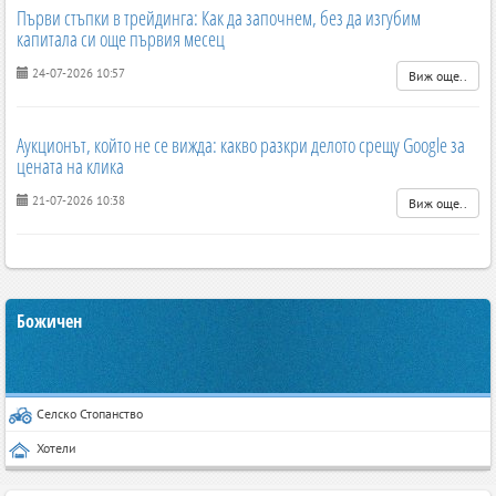
Първи стъпки в трейдинга: Как да започнем, без да изгубим
капитала си още първия месец
24-07-2026 10:57
Виж още..
Аукционът, който не се вижда: какво разкри делото срещу Google за
цената на клика
21-07-2026 10:38
Виж още..
Божичен
Селско Стопанство
Хотели