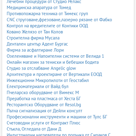
Лечебни процедури от Студио Релакс
Медицинска апаратура от Томед
Противопожарна техника от Тимекс груп
CNC струговане,фрезоване,лазерно рязане от Фабко
Контрол на вредителите от Контики ООД
Ковано Желязо от Тан Колов
Строителна фирма Мусала
Дентален център Адент Бургас
Фирма за асфалтиране Лори
Озеленяване и Напоителни системи от Велида 1
Онлайн магазин за тениски и бебешки бодита
Студио за отслабване Angelic glow
Архитектура и проектиране от Вертикали ЕООД
Инжекционни Микропилоти от Геостабил
Електроматериали от Вайд бул
Пчеларско оборудване от Вимекс М
Преработка на пластмаса от Хеста БГ
Ресторантско Оборудване от Resol.bg
Пътна сигнализация от Дейли консулт
Професионални инструменти и машини от Тулс БГ
Счетоводни услуги от Контракт Плюс
Стъкла, Огледала от Дани Д
Индустриални нагреватели по поръчка от Сираков С