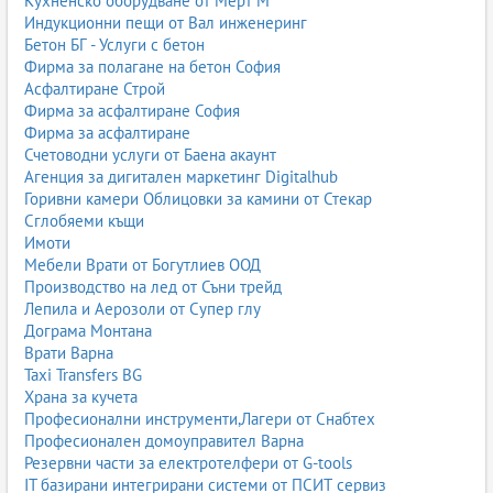
Кухненско оборудване от Мерт М
Индукционни пещи от Вал инженеринг
Бетон БГ - Услуги с бетон
Фирма за полагане на бетон София
Асфалтиране Строй
Фирма за асфалтиране София
Фирма за асфалтиране
Счетоводни услуги от Баена акаунт
Агенция за дигитален маркетинг Digitalhub
Горивни камери Облицовки за камини от Стекар
Сглобяеми къщи
Имоти
Мебели Врати от Богутлиев ООД
Производство на лед от Съни трейд
Лепила и Аерозоли от Супер глу
Дограма Монтана
Врати Варна
Taxi Transfers BG
Храна за кучета
Професионални инструменти,Лагери от Снабтех
Професионален домоуправител Варна
Резервни части за електротелфери от G-tools
IT базирани интегрирани системи от ПСИТ сервиз