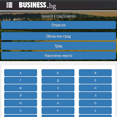
Бизнеси в град Божичен
Отрасли
Областен град
Град
Населено място
А
Б
В
Г
Д
Е
Ж
З
И
Й
К
Л
М
Н
О
П
Р
С