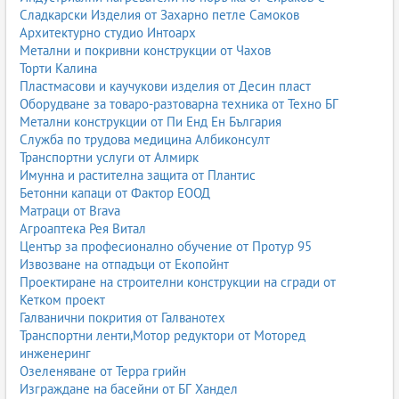
Сладкарски Изделия от Захарно петле Самоков
Архитектурно студио Интоарх
Метални и покривни конструкции от Чахов
Торти Калина
Пластмасови и каучукови изделия от Десин пласт
Оборудване за товаро-разтоварна техника от Техно БГ
Метални конструкции от Пи Енд Ен България
Служба по трудова медицина Албиконсулт
Транспортни услуги от Алмирк
Имунна и растителна защита от Плантис
Бетонни капаци от Фактор ЕООД
Матраци от Brava
Агроаптека Рея Витал
Център за професионално обучение от Протур 95
Извозване на отпадъци от Екопойнт
Проектиране на строителни конструкции на сгради от
Кетком проект
Галванични покрития от Галванотех
Транспортни ленти,Мотор редуктори от Моторед
инженеринг
Озеленяване от Терра грийн
Изграждане на басейни от БГ Хандел