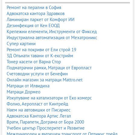
Ремонт на перални в София
Адвокатска кантора Здравков
Ламиниран паркет от Комфорт ИИ
Дезинфекция от Кен ЕООД
Крепежни елементи, Инструменти от Фиксед
Индустриална автоматизация от Мехатроникс
Супер картини
Ремонт на покриви от Ели строй 19
3Д Опънати тавани от К-екстрийм
Тонер касети от Варна Стор
Подматрачни рамки, Матраци от Европласт
Счетоводни услуги от Бенефин
Онлайн магазин за матраци Mattro.net
Матраци от Илвидиха
Матраци Дормео
Изкупуване на катализатори от Еко комерс
Фолио, Аеропласт от Кинтрейд
Наем на автовишки от Писариес
Адвокатска Кантора Артис Легал
Врати, Парапети, Дограма от Бора 2000
Учебен център Просперитет и Развитие
Международен и вътрешен транспорт от Оптимус трейд