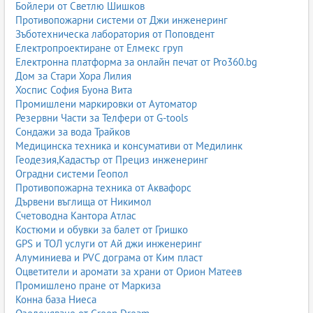
Бойлери от Светлю Шишков
Противопожарни системи от Джи инженеринг
Зъботехническа лаборатория от Поповдент
Електропроектиране от Елмекс груп
Електронна платформа за онлайн печат от Pro360.bg
Дом за Стари Хора Лилия
Хоспис София Буона Вита
Промишлени маркировки от Аутоматор
Резервни Части за Телфери от G-tools
Сондажи за вода Трайков
Медицинска техника и консумативи от Медилинк
Геодезия,Кадастър от Прециз инженеринг
Оградни системи Геопол
Противопожарна техника от Аквафорс
Дървени въглища от Никимол
Счетоводна Кантора Атлас
Костюми и обувки за балет от Гришко
GPS и ТОЛ услуги от Ай джи инженеринг
Алуминиева и PVC дограма от Ким пласт
Оцветители и аромати за храни от Орион Матеев
Промишлено пране от Маркиза
Конна база Ниеса