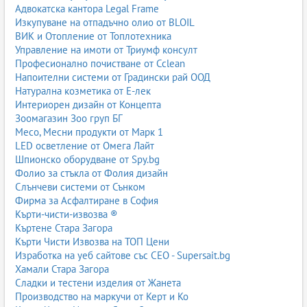
Адвокатска кантора Legal Frame
Изкупуване на отпадъчно олио от BLOIL
ВИК и Отопление от Топлотехника
Управление на имоти от Триумф консулт
Професионално почистване от Cclean
Напоителни системи от Градински рай ООД
Натурална козметика от Е-лек
Интериорен дизайн от Концепта
Зоомагазин Зоо груп БГ
Месо, Месни продукти от Марк 1
LED осветление от Омега Лайт
Шпионско оборудване от Spy.bg
Фолио за стъкла от Фолия дизайн
Слънчеви системи от Сънком
Фирма за Асфалтиране в София
Кърти-чисти-извозва ®
Къртене Стара Загора
Кърти Чисти Извозва на ТОП Цени
Изработка на уеб сайтове със СЕО - Supersait.bg
Хамали Стара Загора
Сладки и тестени изделия от Жанета
Производство на маркучи от Керт и Ко