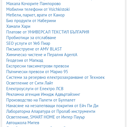
Махала Кочорите Пампорово
Мобилни телефони от Vsichkistoki
Мебели, паркет, врати от Канор
Био продукти от Наберини
Хамали Хари
Платове от УНИВЕРСАЛ ТЕКСТИЛ БЪЛГАРИЯ
Пробиотици за отслабване
SEO услуги от Уеб Пиар
Пясъкоструене от AMV BLAST
Химическо чистене и Пералня AgentA
Геодезия от Мапкад
Експресни таксиметрови превози
Пътнически превози от Марио 95
Системи за резервно електрозахранване от Техноек
Осветление от Сити Лайт
Електроуслуги от Електро ЛСВ
Рекламна агенция Имидж Адвъртайзинг
Производство на Палети от Булпалет
Нанасяне на незалепващи покрития от Ейч Пи Ди
Лабораторна Апаратура от Пролаб инструменти
Осветление, SMART HOME от Интер Пауър
Автошкола Митев