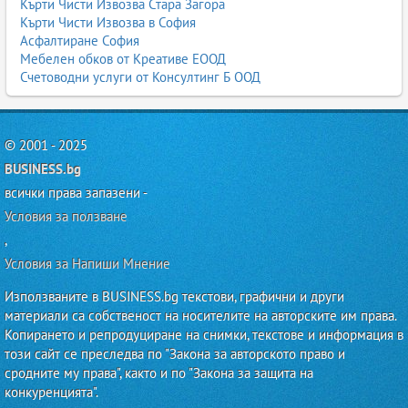
Кърти Чисти Извозва Стара Загора
Кърти Чисти Извозва в София
Асфалтиране София
Мебелен обков от Креативе ЕООД
Счетоводни услуги от Консултинг Б ООД
© 2001 - 2025
BUSINESS.bg
всички права запазени -
Условия за ползване
,
Условия за Напиши Мнение
Използваните в BUSINESS.bg текстови, графични и други
материали са собственост на носителите на авторските им права.
Копирането и репродуциране на снимки, текстове и информация в
този сайт се преследва по "Закона за авторското право и
сродните му права", както и по "Закона за защита на
конкуренцията".