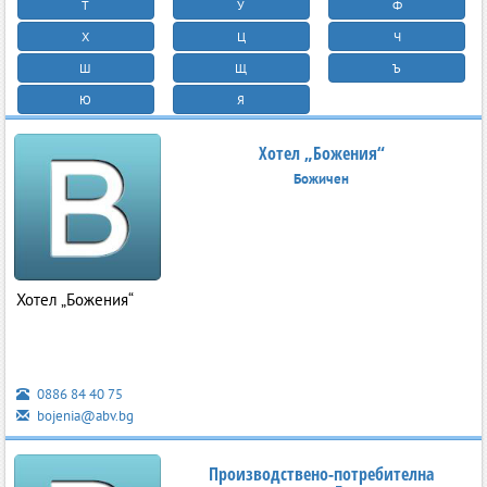
Т
У
Ф
Х
Ц
Ч
Ш
Щ
Ъ
Ю
Я
Хотел „Божения“
Божичен
Хотел „Божения“
0886 84 40 75
bojenia@abv.bg
Производствено-потребителна