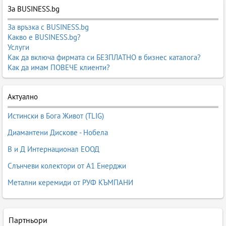
За BUSINESS.bg
За връзка с BUSINESS.bg
Какво е BUSINESS.bg?
Услуги
Как да включа фирмата си БЕЗПЛАТНО в бизнес каталога?
Как да имам ПОВЕЧЕ клиенти?
Актуално
Истински в Бога Живот (TLIG)
Диамантени Дискове - Нобела
В и Д Интернационал ЕООД
Слънчеви колектори от А1 Енерджи
Метални керемиди от РУФ КЪМПАНИ
Партньори