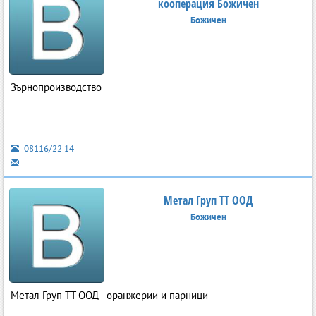
кооперация Божичен
Божичен
Зърнопроизводство
08116/22 14
Метал Груп ТТ ООД
Божичен
Метал Груп TT ООД - оранжерии и парници