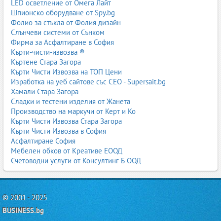
LED осветление от Омега Лайт
Шпионско оборудване от Spy.bg
Фолио за стъкла от Фолия дизайн
Слънчеви системи от Сънком
Фирма за Асфалтиране в София
Кърти-чисти-извозва ®
Къртене Стара Загора
Кърти Чисти Извозва на ТОП Цени
Изработка на уеб сайтове със СЕО - Supersait.bg
Хамали Стара Загора
Сладки и тестени изделия от Жанета
Производство на маркучи от Керт и Ко
Кърти Чисти Извозва Стара Загора
Кърти Чисти Извозва в София
Асфалтиране София
Мебелен обков от Креативе ЕООД
Счетоводни услуги от Консултинг Б ООД
© 2001 - 2025
BUSINESS.bg