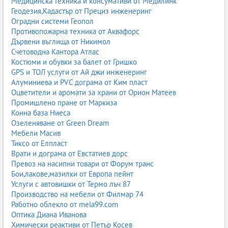
Медицинска техника и консумативи от Медилинк
Геодезия,Кадастър от Прециз инженеринг
Оградни системи Геопол
Противопожарна техника от Аквафорс
Дървени въглища от Никимол
Счетоводна Кантора Атлас
Костюми и обувки за балет от Гришко
GPS и ТОЛ услуги от Ай джи инженеринг
Алуминиева и PVC дограма от Ким пласт
Оцветители и аромати за храни от Орион Матеев
Промишлено пране от Маркиза
Конна база Ниеса
Озеленяване от Green Dream
Мебели Масив
Тиксо от Елпласт
Врати и дограма от Евстатиев дорс
Превоз на насипни товари от Форум транс
Бои,лакове,мазилки от Европа пейнт
Услуги с автовишки от Термо лъч 87
Производство на мебели от Филмар 74
Работно облекло от mela99.com
Оптика Диана Иванова
Химически реактиви от Петър Косев