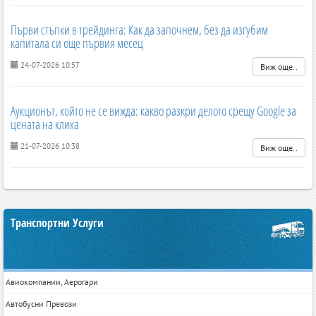
Първи стъпки в трейдинга: Как да започнем, без да изгубим
капитала си още първия месец
24-07-2026 10:57
Виж още..
Аукционът, който не се вижда: какво разкри делото срещу Google за
цената на клика
21-07-2026 10:38
Виж още..
Транспортни Услуги
Авиокомпании, Аерогари
Автобусни Превози