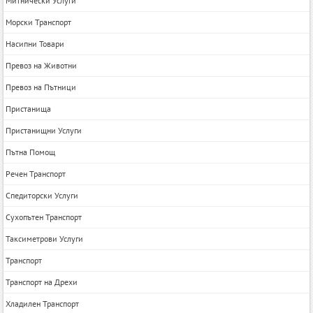
Митнически Услуги
Морски Транспорт
Насипни Товари
Превоз на Животни
Превоз на Пътници
Пристанища
Пристанищни Услуги
Пътна Помощ
Речен Транспорт
Спедиторски Услуги
Сухопътен Транспорт
Таксиметрови Услуги
Транспорт
Транспорт на Дрехи
Хладилен Транспорт