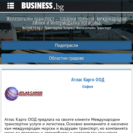
Железопътен транспорт – товарни превози, международни
линии и интермодална логистика
BUSINESS.bg
Транспортни Услуги
Железопътен Транспорт
Подотрасли
Областни градове
Атлас Карго ООД
София
Атлас Карго ООД предлага на своите клиенти Международни
транспортни услуги и логистика. Основно вниманието е насочено
към международен морски и въздушен транспорт, но компанията
може да предложи и автомобилен и железопътен транспорт,