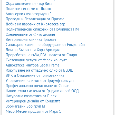
Образователен център Зита
Поливни системи от Ямато
Автосервиз Аутоформула Г
Преводи и Легализация от Призма
Добив на варовик от Киряевска вар
Полиетиленови опаковки от Полипласт ПМ
Озеленяване от Фито дизайн
Ветеринарна клиника Триовет
Санитарно-хигиенно оборудване от Евърклийн
Дом за Възрастни Хора Аркадия
Преработка на гъби, EPAL палети от Спиро
Счетоводни услуги от Успех консулт
Адвокатска кантора Legal Frame
Изкупуване на отпадъчно олио от BLOIL
ВИК и Отопление от Топлотехника
Управление на имоти от Триумф консулт
Професионално почистване от Cclean
Напоителни системи от Градински рай ООД
Натурална козметика от Е-лек
Интериорен дизайн от Концепта
Зоомагазин Зоо груп БГ
Месо, Месни продукти от Марк 1