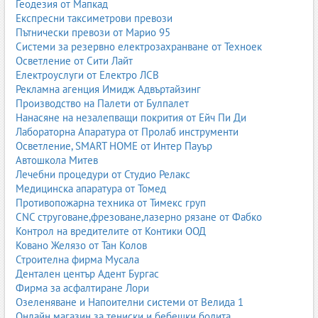
Геодезия от Мапкад
Експресни таксиметрови превози
Пътнически превози от Марио 95
Системи за резервно електрозахранване от Техноек
Осветление от Сити Лайт
Електроуслуги от Електро ЛСВ
Рекламна агенция Имидж Адвъртайзинг
Производство на Палети от Булпалет
Нанасяне на незалепващи покрития от Ейч Пи Ди
Лабораторна Апаратура от Пролаб инструменти
Осветление, SMART HOME от Интер Пауър
Автошкола Митев
Лечебни процедури от Студио Релакс
Медицинска апаратура от Томед
Противопожарна техника от Тимекс груп
CNC струговане,фрезоване,лазерно рязане от Фабко
Контрол на вредителите от Контики ООД
Ковано Желязо от Тан Колов
Строителна фирма Мусала
Дентален център Адент Бургас
Фирма за асфалтиране Лори
Озеленяване и Напоителни системи от Велида 1
Онлайн магазин за тениски и бебешки бодита