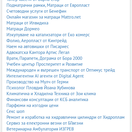
превоз на насипни товари
Подматрачни рамки, Матраци от Европласт
превоз на контейнери
Счетоводни услуги от Бенефин
превоз на цистерни и течни товари
Онлайн магазин за матраци Mattro.net
превоз на тежки и обемни товари
Матраци от Илвидиха
превоз на индустриални продукти
Матраци Дормео
Изкупуване на катализатори от Еко комерс
Международен железопътен транспорт
Фолио, Аеропласт от Кинтрейд
жп линии към Европа и Азия
Наем на автовишки от Писариес
транзитни превози
Адвокатска Кантора Артис Легал
връзки с пристанища
Врати, Парапети, Дограма от Бора 2000
международни карго маршрути
Учебен център Просперитет и Развитие
Интермодални превози
Международен и вътрешен транспорт от Оптимус трейд
Интелигентни AI агенти от Digital Agent
контейнерни превози
Производство на Мулч от Герми
комбиниран транспорт (влак + камион)
Психолог Пловдив Йоана Хубинова
връзки с морски и речни пристанища
Климатична и Хладилна Техника от Зои клима
интермодални терминали
Финансови консултации от КСБ аналитика
Какви товари се превозват по железопътен транспорт?
Парфюми на изгодни цени
зърно и селскостопански продукти
Секс шоп
метали и руда
Ремонт и изработка на хидравлични цилиндри от Хидроплам
дървен материал
Сервиз за електронни везни от БГвезни
строителни материали
Ветеринарна Амбулатория ИЗГРЕВ