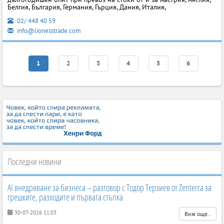
Белгия, България, Германия, Гърция, Дания, Италия,
02/ 448 40 59
info@lionesstrade.com
1
2
3
4
5
6
Последни новини
AI внедряване за бизнеса – разговор с Тодор Терзиев от Zenterra за
грешките, разходите и първата стъпка
30-07-2026 11:03
Виж още..