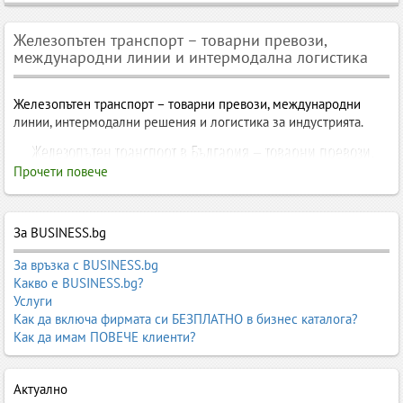
Железопътен транспорт – товарни превози,
международни линии и интермодална логистика
Железопътен транспорт – товарни превози, международни
линии, интермодални решения и логистика за индустрията.
Железопътен транспорт в България – товарни превози,
международни линии и интермодална логистика
Прочети повече
Железопътният транспорт е един от най-икономичните,
надеждни и екологични начини за превоз на товари в България
За BUSINESS.bg
и Европа. Той е предпочитан за тежки, обемни и насипни
товари, както и за международни превози на дълги разстояния.
За връзка с BUSINESS.bg
Железопътната мрежа на България свързва страната с ключови
Какво е BUSINESS.bg?
европейски коридори, пристанища, индустриални зони и
Услуги
логистични центрове.
Как да включа фирмата си БЕЗПЛАТНО в бизнес каталога?
Как да имам ПОВЕЧЕ клиенти?
Категорията обединява всички компании, които предлагат
железопътен транспорт – товарни превози, интермодални
решения, превоз на контейнери, насипни товари, цистерни,
Актуално
химикали, горива, строителни материали и индустриални