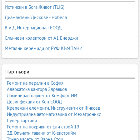
продукти.
Истински в Бога Живот (TLIG)
Разширено SEO описание – Железопътен транспорт в
Диамантени Дискове - Нобела
България
В и Д Интернационал ЕООД
Железопътният транспорт е най-евтиният начин за превоз на
големи количества стоки на дълги разстояния. Той е подходящ
Слънчеви колектори от А1 Енерджи
за насипни товари, контейнери, цистерни, метали, дървен
материал, зърно, строителни материали, машини и
Метални керемиди от РУФ КЪМПАНИ
индустриални продукти. Фирмите предлагат международни жп
превози, интермодални услуги (влак + камион + кораб),
логистика, складиране и карго операции.
Партньори
Железопътната инфраструктура в България включва основни жп
Ремонт на перални в София
линии, карго гари, интермодални терминали, връзки с
Адвокатска кантора Здравков
пристанища и европейски транспортни коридори. Услугите
Ламиниран паркет от Комфорт ИИ
включват товарене, разтоварване, митническо съдействие,
Дезинфекция от Кен ЕООД
проследяване и логистични решения за бизнеса.
Крепежни елементи, Инструменти от Фиксед
Разгледайте всички фирми за железопътен транспорт в
Индустриална автоматизация от Мехатроникс
България:
Супер картини
Железопътен транспорт – Business.bg
Ремонт на покриви от Ели строй 19
3Д Опънати тавани от К-екстрийм
Товарни железопътни превози
Тонер касети от Варна Стор