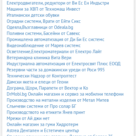
горива и химикали
Електродвигатели, редуктори от Ви Ес Ен Индъстри
контейнери и палети
Машини за ХВП от Техномаш Инвест
Карго гари и терминали
Италиански детски обувки
Оградни системи, Врати от Ейти Сикс
индустриални жп гари
Одеяла,Възглавници от Odeala.bg
карго терминали
Поливни системи, Басейни от Савекс
складови бази
Промишлена автоматизация от Ди Би Ес системс
логистични центрове
Видеонаблюдение от Марев системс
Предимства на железопътния транспорт
Осветление,Електроматериали от Електро Лайт
най-ниска цена за тежки товари
Ветеринарна клиника Вита Вери
екологичен транспорт
Индустриална автоматизация от Електросвят Плюс ЕООД
висока товароносимост
Резервни части за домакински уреди от Роси 995
подходящ за дълги разстояния
Технически Надзор от Контролтест
сигурност и надеждност
Дамски якета и елеци от Геони
Дограма, Щори, Парапети от Вектор и Ко
Железопътен транспорт по градове в България
DrMobi.bg Онлайн магазин и сервиз за мобилни телефони
Железопътен транспорт София
Производство на метални изделия от Метал Митев
Железопътен транспорт Пловдив
Слънчеви системи от Про солар БГ
Железопътен транспорт Варна
Производството на етикети Янев принт
Железопътен транспорт Бургас
Мрежи от Ай джи нет
Железопътен транспорт Стара Загора
Онлайн магазин за гуми Хидротерм
Железопътен транспорт Плевен
Astrea Дентален и Естетичен център
Железопътен транспорт Велико Търново