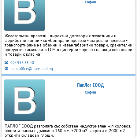
София
Железопътни превози - директни договори с железници и
фериботни линии - комбинирани превози - вътрешни превози -
транспортиране на обемни и извънгабаритни товари, хранителни
продукти, химикали и ГСМ в цистерни - превоз на акцизни товари
и товари с клас на
02/ 958 35 40
headoffice@transland.bg
ПапЛог ЕООД
София
ПАПЛОГ ЕООД разполага със собствен индустриален ж.п коловоз,
покрита рампа с дължина 160 л.м, 5200 м2 закрити и 2000 м2
открити складови площи.