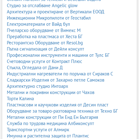
Студио за отслабване Angelic glow
Архитектура и проектиране от Вертикали ЕООД
Инжекционни Микропилоти от Геостабил
Електроматериали от Вайд бул
Пчеларско оборудване от Вимекс М
Преработка на пластмаса от Хеста БГ
Ресторантско Оборудване от Resol.bg
Пътна сигнализация от Дейли консулт
Професионални инструменти и машини от Тулс БГ
Счетоводни услуги от Контракт Плюс
Стъкла, Огледала от Дани Д
Индустриални нагреватели по поръчка от Сираков С
Сладкарски Изделия от Захарно петле Самоков
Архитектурно студио Интоарх
Метални и покривни конструкции от Чахов
Торти Калина
Пластмасови и каучукови изделия от Десин пласт
Оборудване за товаро-разтоварна техника от Техно БГ
Метални конструкции от Пи Енд Ен България
Служба по трудова медицина Албиконсулт
Транспортни услуги от Алмирк
Имунна и растителна защита от Плантис