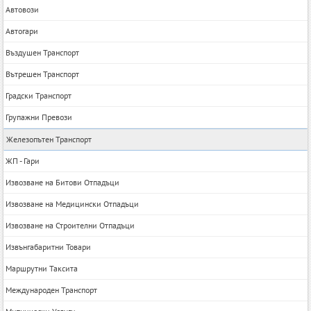
Автовози
Автогари
Въздушен Транспорт
Вътрешен Транспорт
Градски Транспорт
Групажни Превози
Железопътен Транспорт
ЖП - Гари
Извозване на Битови Отпадъци
Извозване на Медицински Отпадъци
Извозване на Строителни Отпадъци
Извънгабаритни Товари
Маршрутни Таксита
Международен Транспорт