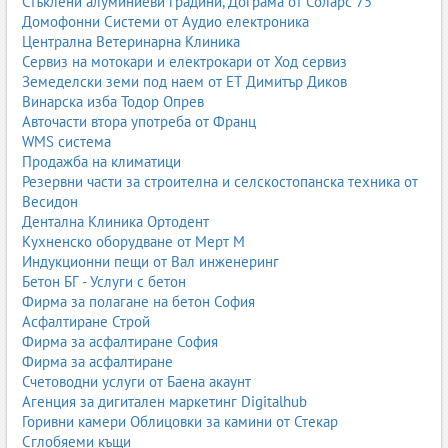
Стъклени алуминиеви градини, Дограма от Соларс 75
Железопътен транспорт Пазарджик
Домофонни Системи от Аудио електроника
Железопътен транспорт Благоевград
Централна Ветеринарна Клиника
Железопътен транспорт Видин
Сервиз на мотокари и електрокари от Ход сервиз
Железопътен транспорт Кърджали
Земеделски земи под наем от ЕТ Димитър Диков
Железопътен транспорт Разград
Винарска изба Тодор Опрев
Железопътен транспорт Смолян
Авточасти втора употреба от Франц
Железопътен транспорт Търговище
WMS система
Железопътен транспорт Враца
Продажба на климатици
Железопътен транспорт Кюстендил
Резервни части за строителна и селскостопанска техника от
Железопътен транспорт Перник
Весидон
Железопътен транспорт Русе
Дентална Клиника Ортодент
Железопътен транспорт Хасково
Кухненско оборудване от Мерт М
Железопътен транспорт Габрово
Индукционни пещи от Вал инженеринг
Железопътен транспорт Ловеч
Бетон БГ - Услуги с бетон
Железопътен транспорт Силистра
Фирма за полагане на бетон София
Железопътен транспорт Шумен
Асфалтиране Строй
Железопътен транспорт Добрич
Фирма за асфалтиране София
Железопътен транспорт Монтана
Фирма за асфалтиране
Железопътен транспорт Сливен
Счетоводни услуги от Баена акаунт
Железопътен транспорт Ямбол
Агенция за дигитален маркетинг Digitalhub
Горивни камери Облицовки за камини от Стекар
Вижте всички фирми за железопътен транспорт на
Business.bg
Сглобяеми къщи
– Железопътен транспорт
.