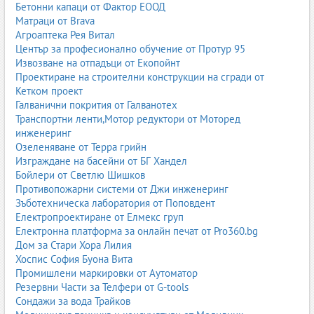
Бетонни капаци от Фактор ЕООД
Матраци от Brava
Агроаптека Рея Витал
Център за професионално обучение от Протур 95
Извозване на отпадъци от Екопойнт
Проектиране на строителни конструкции на сгради от
Кетком проект
Галванични покрития от Галванотех
Транспортни ленти,Мотор редуктори от Моторед
инженеринг
Озеленяване от Терра грийн
Изграждане на басейни от БГ Хандел
Бойлери от Светлю Шишков
Противопожарни системи от Джи инженеринг
Зъботехническа лаборатория от Поповдент
Електропроектиране от Елмекс груп
Електронна платформа за онлайн печат от Pro360.bg
Дом за Стари Хора Лилия
Хоспис София Буона Вита
Промишлени маркировки от Аутоматор
Резервни Части за Телфери от G-tools
Сондажи за вода Трайков