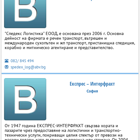
"Спедекс Логистика" ЕООД, е основана през 2006 г. Основна
дейност на фирмата е речен транспорт, вътрешен и
международен сухопътен и жп транспорт, пристанищна спедиция,
корабно и митническо агентиране и представителство.
082/ 845 494
spedex_log@abv.bg
Експрес – Интерфрахт
София
От 1947 година ЕКСПРЕС-ИНТЕРФРАХТ свързва хората и
пазарите чрез предоставяне на логистични и транспортно-
технически услуги, покриващи целия спектър от превози на
масови товари, като въглища, дървесина или стомана. От 2004