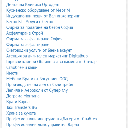
Дентална Клиника Ортодент
Вижте всички фирми за вътрешен транспорт на
Business.bg –
Кухненско оборудване от Мерт М
Вътрешен транспорт
.
Индукционни пещи от Вал инженеринг
Бетон БГ - Услуги с бетон
Вътрешен транспорт
Фирма за полагане на бетон София
Асфалтиране Строй
Фирма за асфалтиране София
Фирма за асфалтиране
Счетоводни услуги от Баена акаунт
Агенция за дигитален маркетинг Digitalhub
Горивни камери Облицовки за камини от Стекар
Сглобяеми къщи
Имоти
Мебели Врати от Богутлиев ООД
Производство на лед от Съни трейд
Лепила и Аерозоли от Супер глу
Дограма Монтана
Врати Варна
Taxi Transfers BG
Храна за кучета
Професионални инструменти,Лагери от Снабтех
Професионален домоуправител Варна