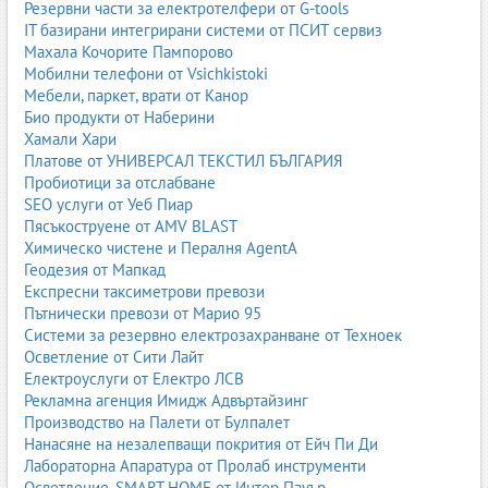
Резервни части за електротелфери от G-tools
IT базирани интегрирани системи от ПСИТ сервиз
Махала Кочорите Пампорово
Мобилни телефони от Vsichkistoki
Мебели, паркет, врати от Канор
Био продукти от Наберини
Хамали Хари
Платове от УНИВЕРСАЛ ТЕКСТИЛ БЪЛГАРИЯ
Пробиотици за отслабване
SEO услуги от Уеб Пиар
Пясъкоструене от AMV BLAST
Химическо чистене и Пералня AgentA
Геодезия от Мапкад
Експресни таксиметрови превози
Пътнически превози от Марио 95
Системи за резервно електрозахранване от Техноек
Осветление от Сити Лайт
Електроуслуги от Електро ЛСВ
Рекламна агенция Имидж Адвъртайзинг
Производство на Палети от Булпалет
Нанасяне на незалепващи покрития от Ейч Пи Ди
Лабораторна Апаратура от Пролаб инструменти
Осветление, SMART HOME от Интер Пауър