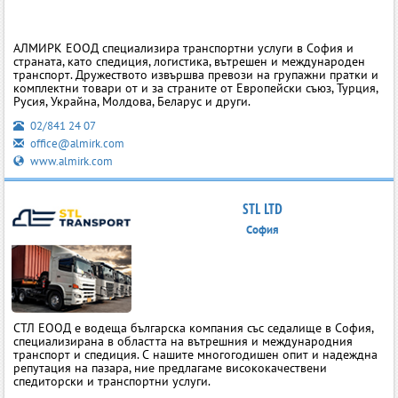
АЛМИРК ЕООД специализира транспортни услуги в София и
страната, като спедиция, логистика, вътрешен и международен
транспорт. Дружеството извършва превози на групажни пратки и
комплектни товари от и за страните от Европейски съюз, Турция,
Русия, Украйна, Молдова, Беларус и други.
02/841 24 07
office@almirk.com
www.almirk.com
STL LTD
София
СТЛ ЕООД е водеща българска компания със седалище в София,
специализирана в областта на вътрешния и международния
транспорт и спедиция. С нашите многогодишен опит и надеждна
репутация на пазара, ние предлагаме висококачествени
спедиторски и транспортни услуги.