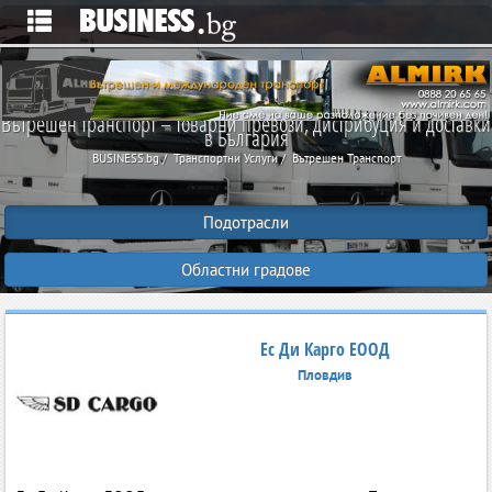
Вътрешен транспорт – товарни превози, дистрибуция и доставки
в България
BUSINESS.bg
Транспортни Услуги
Вътрешен Транспорт
Подотрасли
Областни градове
Ес Ди Карго ЕООД
Пловдив