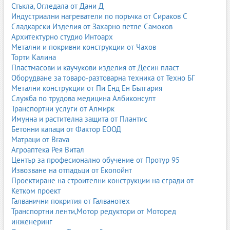
Стъкла, Огледала от Дани Д
Индустриални нагреватели по поръчка от Сираков С
Сладкарски Изделия от Захарно петле Самоков
Архитектурно студио Интоарх
Метални и покривни конструкции от Чахов
Торти Калина
Пластмасови и каучукови изделия от Десин пласт
Оборудване за товаро-разтоварна техника от Техно БГ
Метални конструкции от Пи Енд Ен България
Служба по трудова медицина Албиконсулт
Транспортни услуги от Алмирк
Имунна и растителна защита от Плантис
Бетонни капаци от Фактор ЕООД
Матраци от Brava
Агроаптека Рея Витал
Център за професионално обучение от Протур 95
Извозване на отпадъци от Екопойнт
Проектиране на строителни конструкции на сгради от
Кетком проект
Галванични покрития от Галванотех
Транспортни ленти,Мотор редуктори от Моторед
инженеринг