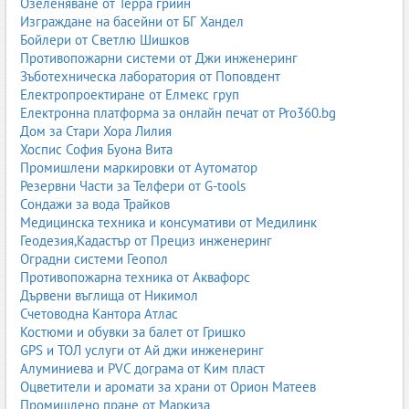
Озеленяване от Терра грийн
Изграждане на басейни от БГ Хандел
Бойлери от Светлю Шишков
Противопожарни системи от Джи инженеринг
Зъботехническа лаборатория от Поповдент
Електропроектиране от Елмекс груп
Електронна платформа за онлайн печат от Pro360.bg
Дом за Стари Хора Лилия
Хоспис София Буона Вита
Промишлени маркировки от Аутоматор
Резервни Части за Телфери от G-tools
Сондажи за вода Трайков
Медицинска техника и консумативи от Медилинк
Геодезия,Кадастър от Прециз инженеринг
Оградни системи Геопол
Противопожарна техника от Аквафорс
Дървени въглища от Никимол
Счетоводна Кантора Атлас
Костюми и обувки за балет от Гришко
GPS и ТОЛ услуги от Ай джи инженеринг
Алуминиева и PVC дограма от Ким пласт
Оцветители и аромати за храни от Орион Матеев
Промишлено пране от Маркиза