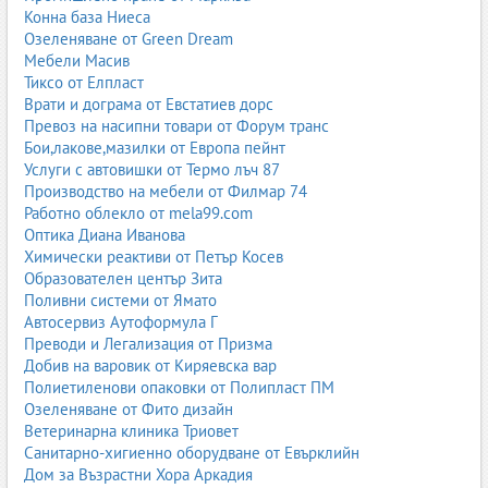
Конна база Ниеса
Озеленяване от Green Dream
Мебели Масив
Тиксо от Елпласт
Врати и дограма от Евстатиев дорс
Превоз на насипни товари от Форум транс
Бои,лакове,мазилки от Европа пейнт
Услуги с автовишки от Термо лъч 87
Производство на мебели от Филмар 74
Работно облекло от mela99.com
Оптика Диана Иванова
Химически реактиви от Петър Косев
Образователен център Зита
Поливни системи от Ямато
Автосервиз Аутоформула Г
Преводи и Легализация от Призма
Добив на варовик от Киряевска вар
Полиетиленови опаковки от Полипласт ПМ
Озеленяване от Фито дизайн
Ветеринарна клиника Триовет
Санитарно-хигиенно оборудване от Евърклийн
Дом за Възрастни Хора Аркадия