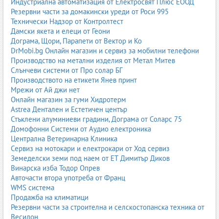
Индустриална автоматизация от Електросвят Плюс ЕООД
Вътрешен транспорт Плевен
Резервни части за домакински уреди от Роси 995
Вътрешен транспорт Велико Търново
Технически Надзор от Контролтест
Вътрешен транспорт Пазарджик
Дамски якета и елеци от Геони
Вътрешен транспорт Благоевград
Дограма, Щори, Парапети от Вектор и Ко
Вътрешен транспорт Видин
DrMobi.bg Онлайн магазин и сервиз за мобилни телефони
Вътрешен транспорт Кърджали
Производство на метални изделия от Метал Митев
Вътрешен транспорт Разград
Слънчеви системи от Про солар БГ
Вътрешен транспорт Смолян
Производството на етикети Янев принт
Вътрешен транспорт Търговище
Мрежи от Ай джи нет
Вътрешен транспорт Враца
Онлайн магазин за гуми Хидротерм
Вътрешен транспорт Кюстендил
Astrea Дентален и Естетичен център
Вътрешен транспорт Перник
Стъклени алуминиеви градини, Дограма от Соларс 75
Вътрешен транспорт Русе
Домофонни Системи от Аудио електроника
Вътрешен транспорт Хасково
Централна Ветеринарна Клиника
Вътрешен транспорт Габрово
Сервиз на мотокари и електрокари от Ход сервиз
Вътрешен транспорт Ловеч
Земеделски земи под наем от ЕТ Димитър Диков
Вътрешен транспорт Силистра
Винарска изба Тодор Опрев
Вътрешен транспорт Шумен
Авточасти втора употреба от Франц
Вътрешен транспорт Добрич
WMS система
Вътрешен транспорт Монтана
Продажба на климатици
Вътрешен транспорт Сливен
Резервни части за строителна и селскостопанска техника от
Вътрешен транспорт Ямбол
Весидон