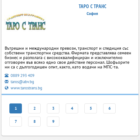
ТАРО С ТРАНС
София
Вътрешни и международни превози, транспорт и спедиция със
собствени транспортни средства. Фирмата представлява семеен
бизнес и разполага с висококвалифициран и изключително
отговорен във всяко едно свое действие персонал. Шофьорите
ни са с дългогодишен опит, както, като водачи на МПС-та.
0889 293 409
taros@abv.bg
www.tarostrans.bg
1
2
3
4
5
6
7
8
9