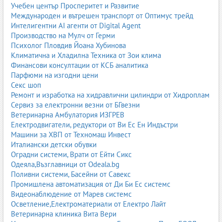
Транспорт с камиони
Учебен център Просперитет и Развитие
Международен и вътрешен транспорт от Оптимус трейд
транспорт на тежки товари
Интелигентни AI агенти от Digital Agent
транспорт на машини и оборудване
Производство на Мулч от Герми
транспорт на строителни материали
Психолог Пловдив Йоана Хубинова
транспорт на палети и индустриални товари
Климатична и Хладилна Техника от Зои клима
Специализирани вътрешни превози
Финансови консултации от КСБ аналитика
хладилен транспорт
Парфюми на изгодни цени
транспорт на опасни товари (ADR)
Секс шоп
транспорт на мебели и техника
Ремонт и изработка на хидравлични цилиндри от Хидроплам
транспорт на обемни товари
Сервиз за електронни везни от БГвезни
Дистрибуция и логистика
Ветеринарна Амбулатория ИЗГРЕВ
Електродвигатели, редуктори от Ви Ес Ен Индъстри
регулярни доставки до магазини
Машини за ХВП от Техномаш Инвест
логистика за търговски вериги
Италиански детски обувки
складови услуги
Оградни системи, Врати от Ейти Сикс
товаро-разтоварни дейности
Одеяла,Възглавници от Odeala.bg
Вътрешен транспорт по градове в България
Поливни системи, Басейни от Савекс
Вътрешен транспорт София
Промишлена автоматизация от Ди Би Ес системс
Вътрешен транспорт Пловдив
Видеонаблюдение от Марев системс
Вътрешен транспорт Варна
Осветление,Електроматериали от Електро Лайт
Вътрешен транспорт Бургас
Ветеринарна клиника Вита Вери
Вътрешен транспорт Стара Загора