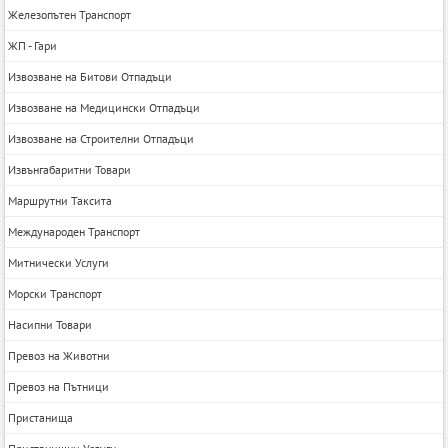
Железопътен Транспорт
ЖП - Гари
Извозване на Битови Отпадъци
Извозване на Медицински Отпадъци
Извозване на Строителни Отпадъци
Извънгабаритни Товари
Маршрутни Таксита
Международен Транспорт
Митнически Услуги
Морски Транспорт
Насипни Товари
Превоз на Животни
Превоз на Пътници
Пристанища