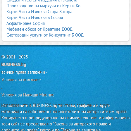
Производство на маркучи от Керт и Ко
Кърти Чисти Извозва Стара Загора
Кърти Чисти Извозва в София
Асфалтиране София
Мебелен обков от Креативе ЕООД
Счетоводни услуги от Консултинг Б ООД
© 2001 - 2025
BUSINESS.bg
всички права запазени -
Условия за ползване
,
Условия за Напиши Мнение
Използваните в BUSINESS.bg текстови, графични и други
материали са собственост на носителите на авторските им права.
Копирането и репродуциране на снимки, текстове и информация в
този сайт се преследва по "Закона за авторското право и
сродните му права", както и по "Закона за защита на