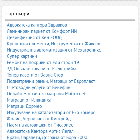
Фирмите предлагат транспорт с бусове, камиони, платформи,
бордови камиони, хладилни превозни средства и
Партньори
специализирани транспортни решения.
Адвокатска кантора Здравков
Услугите включват експресни доставки, регулярни маршрути,
Ламиниран паркет от Комфорт ИИ
логистика за търговски вериги, транспорт за онлайн магазини,
Дезинфекция от Кен ЕООД
куриерски услуги, товаро-разтоварни дейности, GPS
Крепежни елементи, Инструменти от Фиксед
проследяване и застраховка на товара.
Индустриална автоматизация от Мехатроникс
Разгледайте всички фирми за вътрешен транспорт в България:
Супер картини
Вътрешен транспорт – Business.bg
Ремонт на покриви от Ели строй 19
3Д Опънати тавани от К-екстрийм
Транспорт на палетизирани товари
Тонер касети от Варна Стор
палетни доставки
Подматрачни рамки, Матраци от Европласт
транспорт до складове и логистични центрове
Счетоводни услуги от Бенефин
дистрибуция до магазини и вериги
Онлайн магазин за матраци Mattro.net
регулярни маршрути
Матраци от Илвидиха
Матраци Дормео
Транспорт с бусове
Изкупуване на катализатори от Еко комерс
експресни доставки
Фолио, Аеропласт от Кинтрейд
доставка на малки и средни товари
Наем на автовишки от Писариес
транспорт за онлайн магазини
Адвокатска Кантора Артис Легал
доставка до адрес
Врати, Парапети, Дограма от Бора 2000