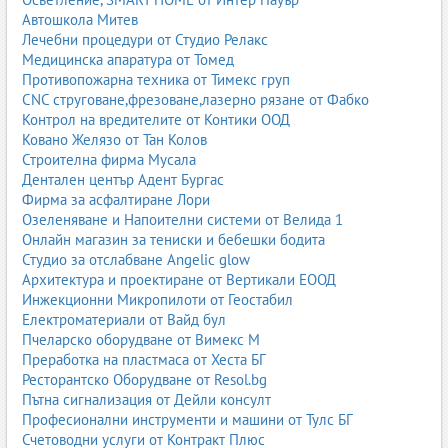
Автошкола Митев
Лечебни процедури от Студио Релакс
Медицинска апаратура от Томед
Противопожарна техника от Тимекс груп
CNC струговане,фрезоване,лазерно рязане от Фабко
Контрол на вредителите от Контики ООД
Ковано Желязо от Тан Колов
Строителна фирма Мусала
Дентален център Адент Бургас
Фирма за асфалтиране Лори
Озеленяване и Напоителни системи от Велида 1
Онлайн магазин за тениски и бебешки бодита
Студио за отслабване Angelic glow
Архитектура и проектиране от Вертикали ЕООД
Инжекционни Микропилоти от Геостабил
Електроматериали от Вайд бул
Пчеларско оборудване от Вимекс М
Преработка на пластмаса от Хеста БГ
Ресторантско Оборудване от Resol.bg
Пътна сигнализация от Дейли консулт
Професионални инструменти и машини от Тулс БГ
Счетоводни услуги от Контракт Плюс