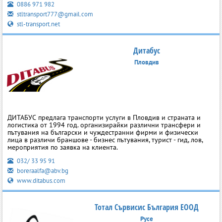
0886 971 982
stltransport777@gmail.com
stl-transport.net
Дитабус
Пловдив
ДИТАБУС предлага транспорти услуги в Пловдив и страната и
логистика от 1994 год. организирайки различни трансфери и
пътувания на български и чуждестранни фирми и физически
лица в различи браншове - бизнес пътувания, турист - гид, лов,
мероприятия по заявка на клиента.
032/ 33 95 91
boreraalfa@abv.bg
www.ditabus.com
Тотал Сървисис България ЕООД
Русе