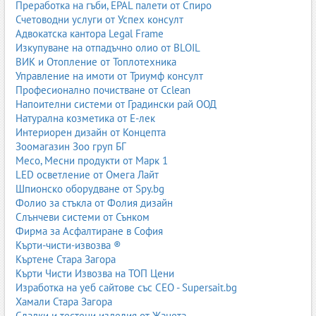
Преработка на гъби, EPAL палети от Спиро
Счетоводни услуги от Успех консулт
Адвокатска кантора Legal Frame
Изкупуване на отпадъчно олио от BLOIL
ВИК и Отопление от Топлотехника
Управление на имоти от Триумф консулт
Професионално почистване от Cclean
Напоителни системи от Градински рай ООД
Натурална козметика от Е-лек
Интериорен дизайн от Концепта
Зоомагазин Зоо груп БГ
Месо, Месни продукти от Марк 1
LED осветление от Омега Лайт
Шпионско оборудване от Spy.bg
Фолио за стъкла от Фолия дизайн
Слънчеви системи от Сънком
Фирма за Асфалтиране в София
Кърти-чисти-извозва ®
Къртене Стара Загора
Кърти Чисти Извозва на ТОП Цени
Изработка на уеб сайтове със СЕО - Supersait.bg
Хамали Стара Загора
Сладки и тестени изделия от Жанета