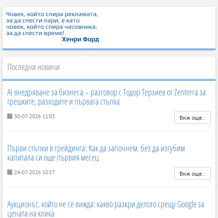
Последни новини
AI внедряване за бизнеса – разговор с Тодор Терзиев от Zenterra за
грешките, разходите и първата стъпка
30-07-2026 11:03
Виж още..
Първи стъпки в трейдинга: Как да започнем, без да изгубим
капитала си още първия месец
24-07-2026 10:57
Виж още..
Аукционът, който не се вижда: какво разкри делото срещу Google за
цената на клика