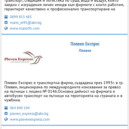
транспорт, спедиция и логистика по суша, вода и въздух, който
заедно с изградения личен имидж към фирмите с които работим,
гарантират качествено и професионално транспортиране на
0899 853 483
mario_et95@abv.bg
www.mario95.com
Плевен Експрес
Плевен
Плевен Експрес е транспортна фирма, създадена през 1993г. в гр.
Плевен, лицензирана по международните изисквания за превоз
на пътници с лиценз № 0146.Основна дейност на фирмата е
автобусен транспорт на пътници на територията на страната и в
чужбина.
064 840 104
pleven_express@abv.bg
www.plevenexpress.com