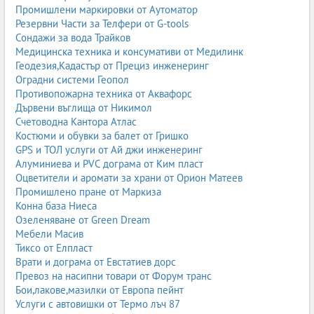
2.2. Фуражи за свине
Промишлени маркировки от Аутоматор
Резервни Части за Телфери от G-tools
Фуражите за свине са съобразени с различните етапи от
Сондажи за вода Трайков
развитието – предстартер, стартер, растежни и угоителни
Медицинска техника и консумативи от Медилинк
фуражи, както и специализирани фуражи за свине-майки.
Геодезия,Кадастър от Прециз инженеринг
Балансът между енергия, протеин, витамини и минерали е от
Оградни системи Геопол
решаващо значение за бърз растеж, добро здраве и висока
Противопожарна техника от Аквафорс
продуктивност.
Дървени въглища от Никимол
При интензивното свиневъдство фуражите са основният
Счетоводна Кантора Атлас
разход, но и основният инструмент за постигане на добри
Костюми и обувки за балет от Гришко
резултати. Затова изборът на качествени фуражи за прасета е
GPS и ТОЛ услуги от Ай джи инженеринг
критичен за рентабилността на стопанството.
Алуминиева и PVC дограма от Ким пласт
Оцветители и аромати за храни от Орион Матеев
фуражи за свине
;
Промишлено пране от Маркиза
фуражи за прасета
;
Конна база Ниеса
фуражи за угояване на прасета
;
Озеленяване от Green Dream
фуражи за свине майки
;
Мебели Масив
фуражи за прасета цена
.
Тиксо от Елпласт
Врати и дограма от Евстатиев дорс
2.3. Фуражи за говеда и крави
Превоз на насипни товари от Форум транс
Фуражите за говеда включват фуражи за млечни крави,
Бои,лакове,мазилки от Европа пейнт
месодайни крави и телета. При млечните крави е важно да се
Услуги с автовишки от Термо лъч 87