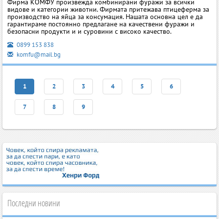
Фирма КОМФУ произвежда комбинирани фуражи за всички
видове и категории животни. Фирмата притежава птицеферма за
производство на яйца за консумация. Нашата основна цел е да
гарантираме постоянно предлагане на качествени фуражи и
безопасни продукти и и суровини с високо качество.
0899 153 838
komfu@mail.bg
1
2
3
4
5
6
7
8
9
Последни новини