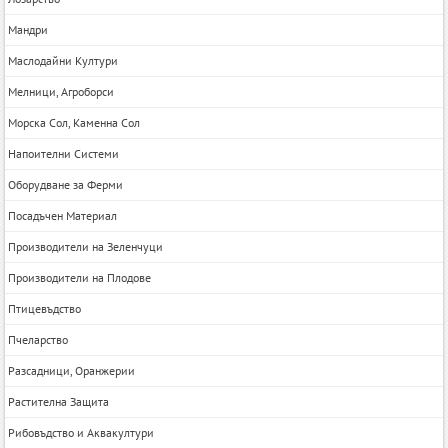
Мандри
Маслодайни Култури
Мелници, Агроборси
Морска Сол, Каменна Сол
Напоителни Системи
Оборудване за Ферми
Посадъчен Материал
Производители на Зеленчуци
Производители на Плодове
Птицевъдство
Пчеларство
Разсадници, Оранжерии
Растителна Защита
Рибовъдство и Аквакултури