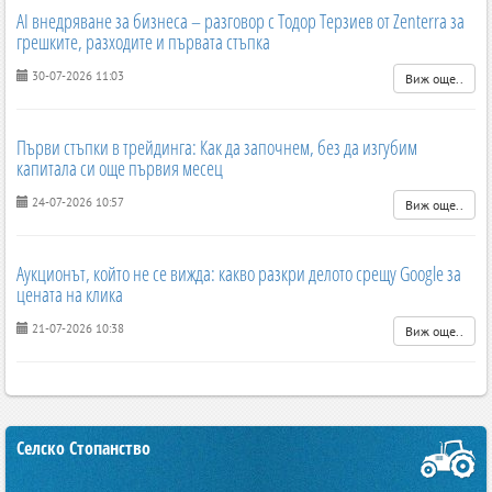
AI внедряване за бизнеса – разговор с Тодор Терзиев от Zenterra за
грешките, разходите и първата стъпка
30-07-2026 11:03
Виж още..
Първи стъпки в трейдинга: Как да започнем, без да изгубим
капитала си още първия месец
24-07-2026 10:57
Виж още..
Аукционът, който не се вижда: какво разкри делото срещу Google за
цената на клика
21-07-2026 10:38
Виж още..
Селско Стопанство