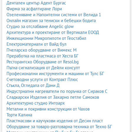
Дентален център Адент Бургас
1.5. Специализирани и лечебни фуражи
Фирма за асфалтиране Лори
Освен стандартните фуражи, на пазара се предлагат и
Озеленяване и Напоителни системи от Велида 1
специализирани продукти – лечебни фуражи, фуражи с
Онлайн магазин за тениски и бебешки бодита
добавени пробиотици, пребиотици, витамини, минерали,
Студио за отслабване Angelic glow
антиоксиданти, фуражи за специфични здравословни състояния
Архитектура и проектиране от Вертикали ЕООД
или за възстановяване след заболяване. Тези продукти се
Инжекционни Микропилоти от Геостабил
използват под ветеринарен контрол и могат да имат ключова
Електроматериали от Вайд бул
роля за стабилизиране на здравето в стадото.
Пчеларско оборудване от Вимекс М
Преработка на пластмаса от Хеста БГ
лечебни фуражи
;
Ресторантско Оборудване от Resol.bg
фуражи с витамини и минерали
;
Пътна сигнализация от Дейли консулт
фуражи с пробиотици
;
Професионални инструменти и машини от Тулс БГ
специализирани фуражи за животни
.
Счетоводни услуги от Контракт Плюс
Стъкла, Огледала от Дани Д
Индустриални нагреватели по поръчка от Сираков С
2. Фуражи по животински видове
Сладкарски Изделия от Захарно петле Самоков
Архитектурно студио Интоарх
Различните животински видове имат различни хранителни
Метални и покривни конструкции от Чахов
нужди. Затова фуражите се разработват специално за
Торти Калина
конкретни категории животни – птици, свине, говеда, овце, кози
Пластмасови и каучукови изделия от Десин пласт
и други. Правилното съчетаване на вид фураж, възраст,
Оборудване за товаро-разтоварна техника от Техно БГ
продуктивност и технология на отглеждане е ключът към