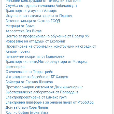
Метални конструкции от Пи Енд Ен България
успешното животновъдство.
Служба по трудова медицина Албиконсулт
2.1. Фуражи за птици
Транспортни услуги от Алмирк
Имунна и растителна защита от Плантис
Птицевъдството е един от най-важните сектори в българското
Бетонни капаци от Фактор ЕООД
животновъдство. Фуражите за птици са разделени по възраст и
Матраци от Brava
предназначение – за бройлери, носачки, пуйки, патици и други.
Агроаптека Рея Витал
Съществуват стартерни, растежни и угоителни фуражи, както и
Център за професионално обучение от Протур 95
специализирани фуражи за висока носливост и качество на
Извозване на отпадъци от Екопойнт
яйцата.
Проектиране на строителни конструкции на сгради от
Кетком проект
При бройлерите целта е бърз растеж и добро оперение, при
Галванични покрития от Галванотех
носачките – стабилна носливост и здрави черупки, при пуйките
Транспортни ленти,Мотор редуктори от Моторед
– добра мускулатура и здравина. Затова фуражите за птици са
инженеринг
прецизно балансирани по протеин, енергия, калций, фосфор и
Озеленяване от Терра грийн
микроелементи.
Изграждане на басейни от БГ Хандел
Бойлери от Светлю Шишков
фуражи за птици
;
Противопожарни системи от Джи инженеринг
фуражи за бройлери
;
Зъботехническа лаборатория от Поповдент
фуражи за носачки
;
Електропроектиране от Елмекс груп
стартер фураж за пилета
;
Електронна платформа за онлайн печат от Pro360.bg
угоителен фураж за бройлери
;
Дом за Стари Хора Лилия
фуражи за пуйки
.
Хоспис София Буона Вита