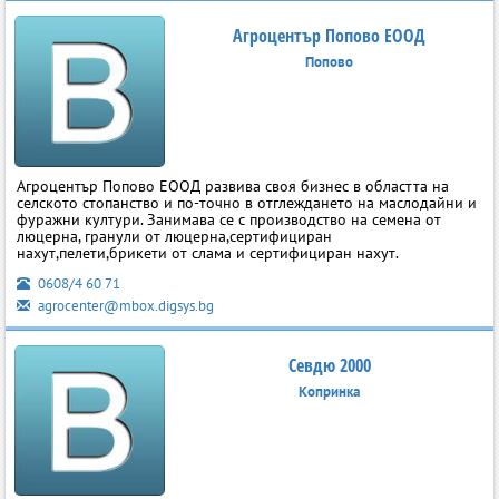
Агроцентър Попово ЕООД
Попово
Агроцентър Попово ЕООД развива своя бизнес в областта на
селското стопанство и по-точно в отглеждането на маслодайни и
фуражни култури. Занимава се с производство на семена от
люцерна, гранули от люцерна,сертифициран
нахут,пелети,брикети от слама и сертифициран нахут.
0608/4 60 71
agrocenter@mbox.digsys.bg
Севдю 2000
Копринка