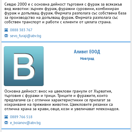
Севдю 2000 е с основна дейност търговия с фураж за всякакъв
вид животни: зърнен фураж, фуражни суровини, комбиниран
фураж и допълващ фураж. Фирмата разполага със собствена база
за производство на допълващ фураж. Фирмата разполага със
собствен транспорт и работи с клиенти от цялата страна.
0888 383 767
sevo_furaji@abv.bg
Аливет ЕООД
Новград
Основна дейност: внос на цвеклови гранули от Хърватия,
търговия с фуражи и трици. Триците и фуражите, които
предлагаме са с отлични характеристикии се прилагат за
изхранване на преживни животни. Цвекловите резанки са
отлична храна за крави, овце, кози и увеличават млеконадоя.
0889 766 518
e_boianov@abv.bg