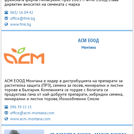
директен вносител на семената с марка
063/ 16 04 42
office@fmk.bg
www.fmk.bg
ACM ЕООД
Монтана
АСМ ЕООД Монтана е лидер в дистрибуцията на препарати за
растителна защита (ПРЗ), семена за посев, минерални и листни
торове в България. Компанията се гордее с богатата си
продуктова гама от най-добрите препарати, хибридни семена,
минерални и листни торове, Йонообменни Смоли
096 39 15 15
office@acm-montana.com
www.acm-montana.com