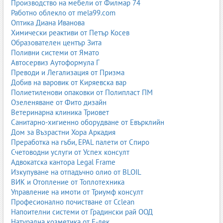
осигури висока енергийна и протеинова стойност, за да се
Производство на мебели от Филмар 74
поддържа добър млеконадой и стабилно здраве. При
Работно облекло от mela99.com
месодайните породи фокусът е върху растежа и мускулното
Оптика Диана Иванова
развитие. Телетата имат нужда от специални стартерни фуражи
Химически реактиви от Петър Косев
за здравословен старт.
Образователен център Зита
Поливни системи от Ямато
Добре балансираните фуражи за крави включват комбинация
Автосервиз Аутоформула Г
от обемисти фуражи (силаж, сено, сенаж) и концентрирани
Преводи и Легализация от Призма
фуражи (зърнени, протеинови, комбинирани). Качеството на
Добив на варовик от Киряевска вар
фуража се отразява директно върху млеконадоят,
Полиетиленови опаковки от Полипласт ПМ
репродуктивните показатели и дълголетието на животните.
Озеленяване от Фито дизайн
Ветеринарна клиника Триовет
фуражи за крави
;
Санитарно-хигиенно оборудване от Евърклийн
фуражи за телета
;
Дом за Възрастни Хора Аркадия
фуражи за млечни крави
;
Преработка на гъби, EPAL палети от Спиро
фуражи за месодайни крави
;
Счетоводни услуги от Успех консулт
фуражи за говеда цена
.
Адвокатска кантора Legal Frame
2.4. Фуражи за овце и кози
Изкупуване на отпадъчно олио от BLOIL
ВИК и Отопление от Топлотехника
Овцевъдството и козевъдството са традиционни за България.
Управление на имоти от Триумф консулт
Фуражите за овце и кози трябва да осигуряват достатъчно
Професионално почистване от Cclean
енергия и протеин, за да се поддържа добър млеконадой,
Напоителни системи от Градински рай ООД
растеж и репродуктивни показатели. Съществуват
Натурална козметика от Е-лек