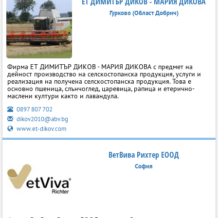
ЕТ ДИМИТЪР ДИКОВ - МАРИЯ ДИКОВА
Гурково (Област Добрич)
Фирма ЕТ ДИМИТЪР ДИКОВ - МАРИЯ ДИКОВА с предмет на
дейност производство на селскостопанска продукция, услуги и
реализация на получена селскостопанска продукция. Това е
основно пшеница, слънчоглед, царевица, рапица и етерично-
маслени култури както и лавандула.
0897 807 702
dikov2010@abv.bg
www.et-dikov.com
ВетВива Рихтер ЕООД
София