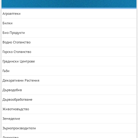
Агроаптеки
Билки
Био Продукти
Водно Стопанство
Горско Стопанство
Градински Центрове
Гъби
Декоративни Растения
Дърводобив
Дървообработване
Животновъдство
Земеделие
Зърнопроизводители
Лозарство