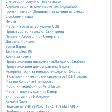
Счетоводни услуги от Баена акаунт
гранулирани фуражи за зайци
;
Агенция за дигитален маркетинг Digitalhub
гранулирани фуражи на едро
;
Горивни камери Облицовки за камини от Стекар
гранулирани фуражи цена
.
Сглобяеми къщи
1.3. Протеинови фуражи
Имоти
Мебели Врати от Богутлиев ООД
Протеиновите фуражи са богати на белтъчини и са незаменима
Производство на лед от Съни трейд
част от храненето на животните, особено при интензивно
Лепила и Аерозоли от Супер глу
отглеждане. Най-често използваните протеинови източници са
Дограма Монтана
соев шрот, слънчогледов шрот, рапичен шрот, грах, бобови
Врати Варна
култури и други. Те подпомагат растежа, мускулното развитие,
Taxi Transfers BG
млеконадоя и репродуктивните показатели.
Храна за кучета
Професионални инструменти,Лагери от Снабтех
Качествените протеинови фуражи са особено важни при млади
Професионален домоуправител Варна
животни, при високомлечни крави, при интензивно угояване на
Резервни части за електротелфери от G-tools
свине и при птици с висока продуктивност. Недостигът на
IT базирани интегрирани системи от ПСИТ сервиз
протеин води до забавен растеж, по-нисък млеконадой и по-
Махала Кочорите Пампорово
слаба имунна система.
Мобилни телефони от Vsichkistoki
Мебели, паркет, врати от Канор
протеинови фуражи
;
Био продукти от Наберини
соев шрот цена
;
Хамали Хари
слънчогледов шрот цена
;
Платове от УНИВЕРСАЛ ТЕКСТИЛ БЪЛГАРИЯ
протеинови фуражи за крави
;
Пробиотици за отслабване