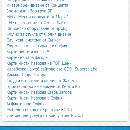
специализирани фуражи за млекодайни овце и кози, за ярета и
Интериорен дизайн от Концепта
агнета, както и за угояване.
Зоомагазин Зоо груп БГ
Месо, Месни продукти от Марк 1
При тези животни е важно да се съчетаят пасищното хранене с
LED осветление от Омега Лайт
допълнителни фуражи, особено през зимата и в периоди на
Шпионско оборудване от Spy.bg
висока продуктивност. Качествените фуражи намаляват риска
Фолио за стъкла от Фолия дизайн
от метаболитни заболявания и подпомагат доброто състояние
Слънчеви системи от Сънком
на стадото.
Фирма за Асфалтиране в София
фуражи за овце
;
Кърти-чисти-извозва ®
фуражи за кози
;
Къртене Стара Загора
фуражи за млекодайни овце
;
Кърти Чисти Извозва на ТОП Цени
фуражи за ярета
;
Изработка на уеб сайтове със СЕО - Supersait.bg
фуражи за овце цена
.
Хамали Стара Загора
Сладки и тестени изделия от Жанета
Производство на маркучи от Керт и Ко
3. Производители, търговци и доставчици на фуражи в
Кърти Чисти Извозва Стара Загора
България
Кърти Чисти Извозва в София
Асфалтиране София
На пазара в България има множество фирми, които
Мебелен обков от Креативе ЕООД
произвеждат, внасят, търгуват и доставят фуражи за животни. В
Счетоводни услуги от Консултинг Б ООД
каталога на Business.bg са събрани
производители на фуражи
,
складове за фуражи
,
търговци на едро и дребно
, както и
доставчици с транспорт до ферма
. Това позволява на