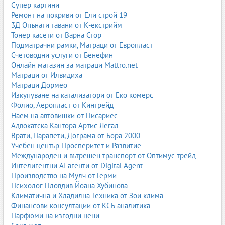
овце, кози и други;
Супер картини
производители, търговци и доставчици на фуражи
в
Ремонт на покриви от Ели строй 19
цялата страна;
3Д Опънати тавани от К-екстрийм
фуражи по градове
– локално присъствие във всички
Тонер касети от Варна Стор
областни центрове;
Подматрачни рамки, Матраци от Европласт
фактори, които определят цените на фуражите
и как да
Счетоводни услуги от Бенефин
сравнявате оферти;
Онлайн магазин за матраци Mattro.net
съвети за избор на правилния фураж
според типа
Матраци от Илвидиха
стопанство и целите;
Матраци Дормео
често задавани въпроси
, свързани с качеството, състава и
Изкупуване на катализатори от Еко комерс
безопасността на фуражите.
Фолио, Аеропласт от Кинтрейд
Наем на автовишки от Писариес
Целта на тази страница е да помогне на фермери,
Адвокатска Кантора Артис Легал
животновъди, агробизнес и търговци да вземат информирани
Врати, Парапети, Дограма от Бора 2000
решения, да намират подходящи партньори и да оптимизират
Учебен център Просперитет и Развитие
разходите си за храна на животните, без да правят компромис
Международен и вътрешен транспорт от Оптимус трейд
с качеството.
Интелигентни AI агенти от Digital Agent
Производство на Мулч от Герми
Психолог Пловдив Йоана Хубинова
1. Основни видове фуражи
Климатична и Хладилна Техника от Зои клима
Финансови консултации от КСБ аналитика
Фуражите могат да се класифицират по различни критерии –
Парфюми на изгодни цени
по състав, по форма, по предназначение, по животински вид.