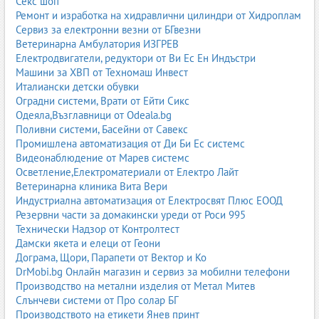
Секс шоп
Разбирането на тези категории помага на фермерите да
Ремонт и изработка на хидравлични цилиндри от Хидроплам
изберат най-подходящия продукт за своето стопанство. По-
Сервиз за електронни везни от БГвезни
долу са описани основните групи фуражи, които се използват
Ветеринарна Амбулатория ИЗГРЕВ
масово в българското животновъдство.
Електродвигатели, редуктори от Ви Ес Ен Индъстри
1.1. Комбинирани фуражи
Машини за ХВП от Техномаш Инвест
Италиански детски обувки
Комбинираните фуражи са балансирани смеси от зърнени
Оградни системи, Врати от Ейти Сикс
култури, протеинови източници, витамини, минерали и други
Одеяла,Възглавници от Odeala.bg
добавки. Те са разработени така, че да осигуряват пълноценна
Поливни системи, Басейни от Савекс
храна за животните в различни етапи от тяхното развитие – от
Промишлена автоматизация от Ди Би Ес системс
ранна възраст до угояване или висока продуктивност.
Видеонаблюдение от Марев системс
Комбинираните фуражи могат да бъдат специализирани за
Осветление,Електроматериали от Електро Лайт
птици, свине, крави, овце, кози, зайци и други животни.
Ветеринарна клиника Вита Вери
Индустриална автоматизация от Електросвят Плюс ЕООД
Те спестяват време и усилия на фермера, защото не е
Резервни части за домакински уреди от Роси 995
необходимо сам да смесва различни суровини. Освен това, при
Технически Надзор от Контролтест
качествените комбинирани фуражи съставът е научно
Дамски якета и елеци от Геони
обоснован и оптимизиран за максимални резултати.
Дограма, Щори, Парапети от Вектор и Ко
DrMobi.bg Онлайн магазин и сервиз за мобилни телефони
комбинирани фуражи
;
Производство на метални изделия от Метал Митев
комбинирани фуражи за птици
;
Слънчеви системи от Про солар БГ
комбинирани фуражи за свине
;
Производството на етикети Янев принт
комбинирани фуражи за крави
;