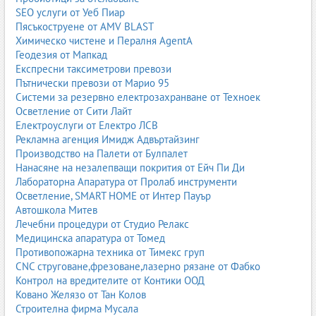
протеинови фуражи за свине
;
SEO услуги от Уеб Пиар
протеинови добавки за животни
.
Пясъкоструене от AMV BLAST
1.4. Зърнени фуражи
Химическо чистене и Пералня AgentA
Геодезия от Мапкад
Зърнените фуражи са основата на храненето в много ферми.
Експресни таксиметрови превози
Най-често използваните култури са царевица, ечемик, пшеница
Пътнически превози от Марио 95
и овес. Те осигуряват енергия и са важна част от дажбите за
Системи за резервно електрозахранване от Техноек
всички видове животни. Зърнените фуражи могат да се
Осветление от Сити Лайт
използват самостоятелно или като част от комбинирани и
Електроуслуги от Електро ЛСВ
гранулирани фуражи.
Рекламна агенция Имидж Адвъртайзинг
Производство на Палети от Булпалет
Качеството на зърното – влажност, чистота, отсъствие на
Нанасяне на незалепващи покрития от Ейч Пи Ди
плесени и микотоксини – е от решаващо значение за здравето
Лабораторна Апаратура от Пролаб инструменти
на животните. Затова е важно фермерите да работят с
Осветление, SMART HOME от Интер Пауър
надеждни доставчици и да съхраняват зърнените фуражи при
Автошкола Митев
подходящи условия.
Лечебни процедури от Студио Релакс
зърнени фуражи
;
Медицинска апаратура от Томед
царевица за фураж
;
Противопожарна техника от Тимекс груп
ечемик за фураж
;
CNC струговане,фрезоване,лазерно рязане от Фабко
пшеница за фураж
;
Контрол на вредителите от Контики ООД
зърнени фуражи на едро
;
Ковано Желязо от Тан Колов
зърнени фуражи доставка
.
Строителна фирма Мусала