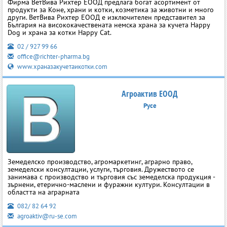
Фирма ВетВива Рихтер ЕООД предлага богат асортимент от
продукти за Коне, храни и котки, козметика за животни и много
други. ВетВива Рихтер ЕООД е изключителен представител за
България на висококачествената немска храна за кучета Happy
Dog и храна за котки Happy Cat.
02 / 927 99 66
office@richter-pharma.bg
www.храназакучетаикотки.com
Агроактив ЕООД
Русе
Земеделско производство, агромаркетинг, аграрно право,
земеделски консултации, услуги, търговия. Дружеството се
занимава с производство и търговия със земеделска продукция -
зърнени, етерично-маслени и фуражни култури. Консултации в
областта на аграрната
082/ 82 64 92
agroaktiv@ru-se.com