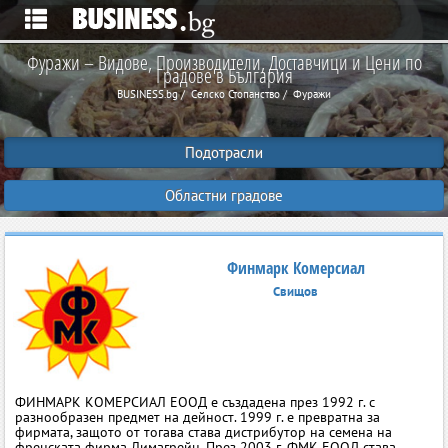
Фуражи – Видове, Производители, Доставчици и Цени по
Градове в България
BUSINESS.bg
Селско Стопанство
Фуражи
Подотрасли
Областни градове
Финмарк Комерсиал
Свищов
ФИНМАРК КОМЕРСИАЛ ЕООД е създадена през 1992 г. с
разнообразен предмет на дейност. 1999 г. е превратна за
фирмата, защото от тогава става дистрибутор на семена на
френската фирма Лимагрейн. През 2003 г. ФМК ЕООД става