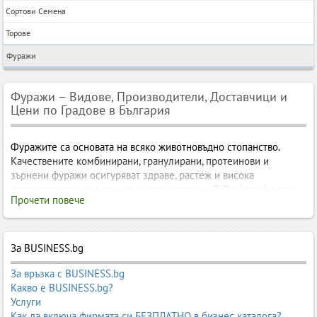
Сортови Семена
Торове
Фуражи
Фуражи – Видове, Производители, Доставчици и
Цени по Градове в България
Фуражите са основата на всяко животновъдно стопанство.
Качествените комбинирани, гранулирани, протеинови и
зърнени фуражи осигуряват здраве, растеж и висока
продуктивност при всички видове животни. В Business.bg ще
Прочети повече
откриете производители, търговци и доставчици на фуражи в
цяла България, подредени по градове и категории, за да
изберете най-подходящото решение за вашето стопанство.
За BUSINESS.bg
Фуражи – видове, производители, доставчици и цени по
градове в България
За връзка с BUSINESS.bg
Какво е BUSINESS.bg?
Фуражите са основата на всяко животновъдно производство. От
Услуги
тях зависи здравето, растежът, продуктивността и дори
Как да включа фирмата си БЕЗПЛАТНО в бизнес каталога?