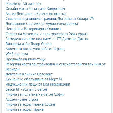
Мрежи от Ай джи нет
комбинирани фуражи цени
;
Онлайн магазин за гуми Хидротерм
комбинирани фуражи на едро
;
Astrea Дентален и Естетичен център
комбинирани фуражи доставка
.
Стъклени алуминиеви градини, Дограма от Соларс 75
1.2. Гранулирани фуражи
Домофонни Системи от Аудио електроника
Централна Ветеринарна Клиника
Гранулираните фуражи представляват фуражи, пресовани във
Сервиз на мотокари и електрокари от Ход сервиз
вид на гранули. Тази форма има редица предимства – улеснява
Земеделски земи под наем от ЕТ Димитър Диков
съхранението, транспортирането и дозирането, намалява
Винарска изба Тодор Опрев
загубите и праха, подобрява равномерното приемане на
Авточасти втора употреба от Франц
храната от животните. Гранулираните фуражи са особено
WMS система
популярни при птици, зайци, прасета и млади животни, където
Продажба на климатици
е важно всяко животно да получава еднакво количество и
Резервни части за строителна и селскостопанска техника от
качество храна.
Весидон
При гранулираните фуражи съставът е хомогенен – животните
Дентална Клиника Ортодент
не могат да подбират отделни компоненти, което гарантира
Кухненско оборудване от Мерт М
по-добър баланс на хранителните вещества. Това води до по-
Индукционни пещи от Вал инженеринг
добри резултати в растежа, млеконадоят и общото
Бетон БГ - Услуги с бетон
здравословно състояние.
Фирма за полагане на бетон София
Асфалтиране Строй
гранулирани фуражи
;
Фирма за асфалтиране София
гранулирани фуражи за животни
;
Фирма за асфалтиране
гранулирани фуражи за птици
;