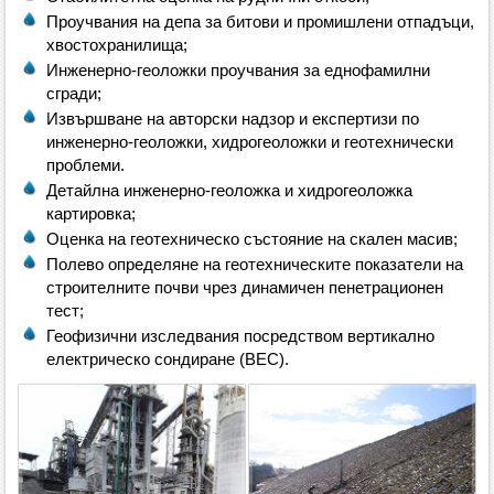
Проучвания на депа за битови и промишлени отпадъци,
хвостохранилища;
Инженерно-геоложки проучвания за еднофамилни
сгради;
Извършване на авторски надзор и експертизи по
инженерно-геоложки, хидрогеоложки и геотехнически
проблеми.
Детайлна инженерно-геоложка и хидрогеоложка
картировка;
Оценка на геотехническо състояние на скален масив;
Полево определяне на геотехническите показатели на
строителните почви чрез динамичен пенетрационен
тест;
Геофизични изследвания посредством вертикално
електричeско сондиране (ВЕС).