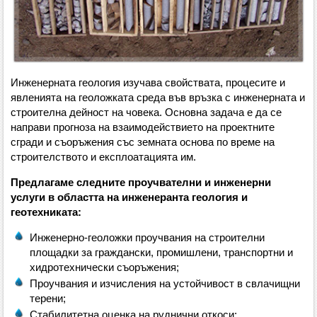
Инженерната геология изучава свойствата, процесите и
явленията на геоложката среда във връзка с инженерната и
строителна дейност на човека. Основна задача е да се
направи прогноза на взаимодействието на проектните
сгради и съоръжения със земната основа по време на
строителството и експлоатацията им.
Предлагаме следните проучвателни и инженерни
услуги в областта на инженеранта геология и
геотехниката:
Инженерно-геоложки проучвания на строителни
площадки за граждански, промишлени, транспортни и
хидротехнически съоръжения;
Проучвания и изчисления на устойчивост в свлачищни
терени;
Стабилитетна оценка на руднични откоси;