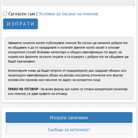
Съгласен съм |
Условия за писане на мнения
И З П Р А Т И
Уважаеми клиенти когато публикувате мнение Ви молим да запазите добрия тон
на общуване и да се придържате и излагате фактите които касаят и описват
конкретния случай. Всякакви коментари и обидни квалификации по адрес на
хората или фирмите за които пишете и са в разрез с добрия тон на общуване ще
бъдат премахвани.
Коментарите може да бъдат изтрити от модераторите, ако съдържат обидни или
нецензурни квалификации, обиди на расова, сексуална, етническа или верска
основа или призиви към насилие по адрес на конкретни лица.
ПРАВО НА ОТГОВОР
- На всяка фирма, към която се отнася конкретният коментар
или мнение, се дава правото на отговор.
Изпрати запитване
Съобщи за неточност