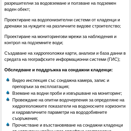
разрешителни за водовземане и ползване на подземен
воден обект;
Проектиране на водопонизителни системи от кладенци и
дренажи за нуждите на различните видове строителство;
Проектиране на мониторингови мрежи за наблюдения и
контрол на подземните води;
Създаване на хидрогеоложки карти, анализи и база данни в
средата на географските информационни системи (ГИС);
Обследване и поддръжка на сондажни кладенци:
Видео инспекция със сондажна камера, запис и
препоръки за експлоатация;
Вземане на водни проби и извършване на мониторинг;
Провеждане на опитни водочерпения за определяне на
хидрогеоложките показатели на водоносните хоризонти
и хидравличните параметри на вододобивните
съоръжения;
Прочистване и възстановяване на сондажни кладенци