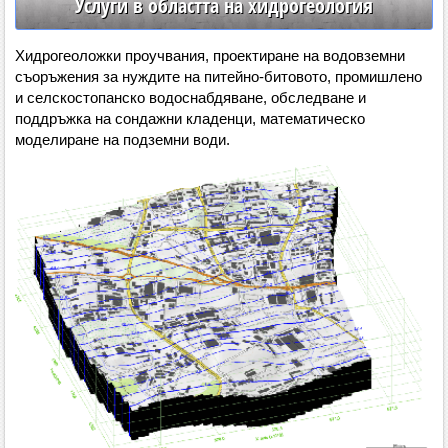
Услуги в областта на хидрогеология
Хидрогеоложки проучвания, проектиране на водовземни
съоръжения за нуждите на питейно-битовото, промишлено
и селскостопанско водоснабдяване, обследване и
поддръжка на сондажни кладенци, математическо
моделиране на подземни води.