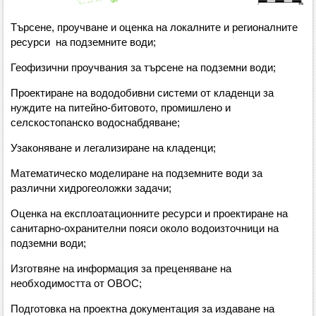
Търсене, проучване и оценка на локалните и регионалните
ресурси на подземните води;
Геофизични проучвания за търсене на подземни води;
Проектиране на вододобивни системи от кладенци за
нуждите на питейно-битовото, промишлено и
селскостопанско водоснабдяване;
Узаконяване и легализиране на кладенци;
Математическо моделиране на подземните води за
различни хидрогеоложки задачи;
Оценка на експлоатационните ресурси и проектиране на
санитарно-охранителни пояси около водоизточници на
подземни води;
Изготвяне на информация за преценяване на
необходимостта от ОВОС;
Подготовка на проектна документация за издаване на