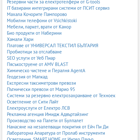
Резервни части за електротелфери от G-tools
Всички фирми за сухо строителство в България
IT базирани интегрирани системи от ПСИТ сервиз
Махала Кочорите Пампорово
Виж всички фирми за сухо строителство
Мобилни телефони от Vsichkistoki
Мебели, паркет, врати от Канор
Окачени тавани
,
Системи за сухо строителство
,
Сухо
Био продукти от Наберини
Строителство
Хамали Хари
Платове от УНИВЕРСАЛ ТЕКСТИЛ БЪЛГАРИЯ
Пробиотици за отслабване
SEO услуги от Уеб Пиар
Пясъкоструене от AMV BLAST
Химическо чистене и Пералня AgentA
Геодезия от Мапкад
Експресни таксиметрови превози
Пътнически превози от Марио 95
Системи за резервно електрозахранване от Техноек
Осветление от Сити Лайт
Електроуслуги от Електро ЛСВ
Рекламна агенция Имидж Адвъртайзинг
Производство на Палети от Булпалет
Нанасяне на незалепващи покрития от Ейч Пи Ди
Лабораторна Апаратура от Пролаб инструменти
Осветление, SMART HOME от Интер Пауър