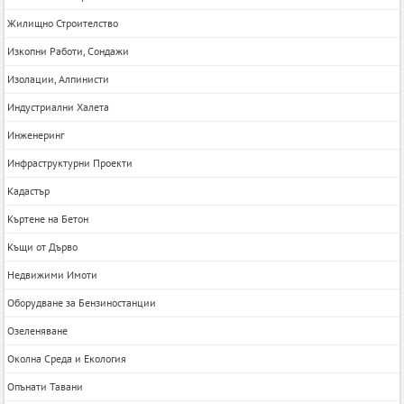
Жилищно Строителство
Изкопни Работи, Сондажи
Изолации, Алпинисти
Индустриални Халета
Инженеринг
Инфраструктурни Проекти
Кадастър
Къртене на Бетон
Къщи от Дърво
Недвижими Имоти
Оборудване за Бензиностанции
Озеленяване
Околна Среда и Екология
Опънати Тавани