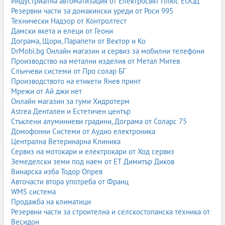
Индустриална автоматизация от Електросвят Плюс ЕООД
боядисване;
Резервни части за домакински уреди от Роси 995
декоративни мазилки.
Технически Надзор от Контролтест
Декоративни елементи от гипсокартон
Дамски якета и елеци от Геони
LED ниши;
Дограма, Щори, Парапети от Вектор и Ко
скрити осветления;
DrMobi.bg Онлайн магазин и сервиз за мобилни телефони
корнизи и профили;
Производство на метални изделия от Метал Митев
облицовки на колони;
Слънчеви системи от Про солар БГ
дизайнерски елементи.
Производството на етикети Янев принт
Мрежи от Ай джи нет
Сухо строителство по видове обекти
Онлайн магазин за гуми Хидротерм
жилища и апартаменти;
Astrea Дентален и Естетичен център
офиси и магазини;
Стъклени алуминиеви градини, Дограма от Соларс 75
хотели и ресторанти;
Домофонни Системи от Аудио електроника
производствени помещения;
Централна Ветеринарна Клиника
училища и обществени сгради;
Сервиз на мотокари и електрокари от Ход сервиз
реконструкции и реновации.
Земеделски земи под наем от ЕТ Димитър Диков
Сухо строителство по градове
Винарска изба Тодор Опрев
Авточасти втора употреба от Франц
Изберете вашия град и намерете фирми за сухо строителство:
WMS система
Продажба на климатици
Сухо строителство София
Резервни части за строителна и селскостопанска техника от
Сухо строителство Пловдив
Весидон
Сухо строителство Варна