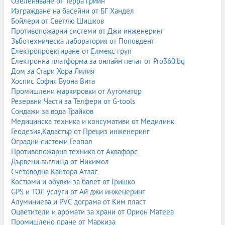
Озеленяване от Терра грийн
Изграждане на басейни от БГ Хандел
Бойлери от Светлю Шишков
Противопожарни системи от Джи инженеринг
Зъботехническа лаборатория от Поповдент
Електропроектиране от Елмекс груп
Електронна платформа за онлайн печат от Pro360.bg
Дом за Стари Хора Лилия
Хоспис София Буона Вита
Промишлени маркировки от Аутоматор
Резервни Части за Телфери от G-tools
Сондажи за вода Трайков
Медицинска техника и консумативи от Медилинк
Геодезия,Кадастър от Прециз инженеринг
Оградни системи Геопол
Противопожарна техника от Аквафорс
Дървени въглища от Никимол
Счетоводна Кантора Атлас
Костюми и обувки за балет от Гришко
GPS и ТОЛ услуги от Ай джи инженеринг
Алуминиева и PVC дограма от Ким пласт
Оцветители и аромати за храни от Орион Матеев
Промишлено пране от Маркиза