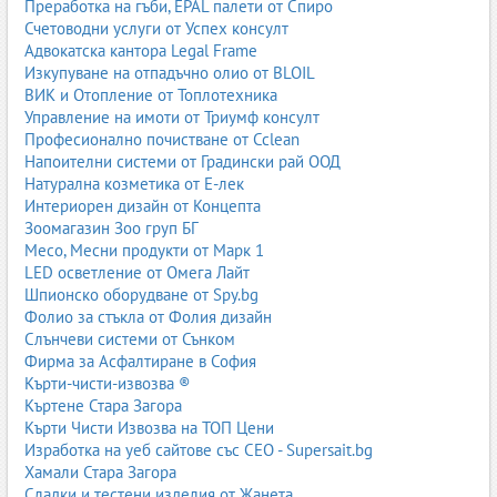
Преработка на гъби, EPAL палети от Спиро
Счетоводни услуги от Успех консулт
Адвокатска кантора Legal Frame
Изкупуване на отпадъчно олио от BLOIL
ВИК и Отопление от Топлотехника
Управление на имоти от Триумф консулт
Професионално почистване от Cclean
Напоителни системи от Градински рай ООД
Натурална козметика от Е-лек
Интериорен дизайн от Концепта
Зоомагазин Зоо груп БГ
Месо, Месни продукти от Марк 1
LED осветление от Омега Лайт
Шпионско оборудване от Spy.bg
Фолио за стъкла от Фолия дизайн
Слънчеви системи от Сънком
Фирма за Асфалтиране в София
Кърти-чисти-извозва ®
Къртене Стара Загора
Кърти Чисти Извозва на ТОП Цени
Изработка на уеб сайтове със СЕО - Supersait.bg
Хамали Стара Загора
Сладки и тестени изделия от Жанета