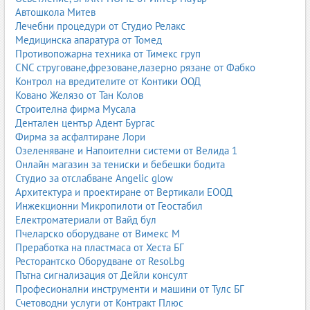
Автошкола Митев
Лечебни процедури от Студио Релакс
Медицинска апаратура от Томед
Противопожарна техника от Тимекс груп
CNC струговане,фрезоване,лазерно рязане от Фабко
Контрол на вредителите от Контики ООД
Ковано Желязо от Тан Колов
Строителна фирма Мусала
Дентален център Адент Бургас
Фирма за асфалтиране Лори
Озеленяване и Напоителни системи от Велида 1
Онлайн магазин за тениски и бебешки бодита
Студио за отслабване Angelic glow
Архитектура и проектиране от Вертикали ЕООД
Инжекционни Микропилоти от Геостабил
Електроматериали от Вайд бул
Пчеларско оборудване от Вимекс М
Преработка на пластмаса от Хеста БГ
Ресторантско Оборудване от Resol.bg
Пътна сигнализация от Дейли консулт
Професионални инструменти и машини от Тулс БГ
Счетоводни услуги от Контракт Плюс