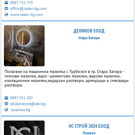
0887 731 733
office@raster-bg.com
www.raster-bg.com
ДЕЛИКОВ ЕООД
Стара Загора
Полагане на машнинна мазилка с Турбозол в гр. Стара Загора -
гипсови мазилки, варо–циментови мазилки, варови мазилки,
изолационни мазилки,зидарски разтвори, армиращи и смесващи
разтвори.
0887 451 282
delikoveood@abv.bg
.business.bg
НС СТРОЙ 2024 ЕООД
Плевен