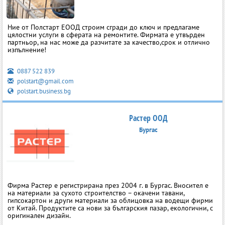
Ние от Полстарт ЕООД строим сгради до ключ и предлагаме
цялocтни ycлyги в cфepaтa нa peмoнтитe. Фирмата е утвърден
партньор, на нас може да разчитате за качество,срок и отлично
изпълнение!
0887 522 839
polstart@gmail.com
polstart.business.bg
Растер ООД
Бургас
Фирма Растер е регистрирана през 2004 г. в Бургас. Вносител е
на материали за сухото строителство – окачени тавани,
гипсокартон и други материали за облицовка на водещи фирми
от Китай. Продуктите са нови за българския пазар, екологични, с
оригинален дизайн.