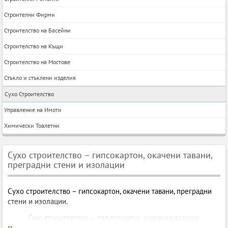
Строителни Фирми
Строителство на Басейни
Строителство на Къщи
Строителство на Мостове
Стъкло и стъклени изделия
Сухо Строителство
Управление на Имоти
Химически Тоалетни
Сухо строителство – гипсокартон, окачени тавани,
преградни стени и изолации
Сухо строителство – гипсокартон, окачени тавани, преградни
стени и изолации.
Сухо строителство – гипсокартон, окачени тавани,
преградни стени и довършителни системи