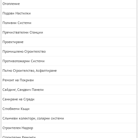
Отопление
Подови Настилки
Поливни Системи
Пречиствателни Станции
Проектиране
Промишлено Строителство
Противопожарни Системи
Пътно Строителство, Асфалтиране
Ремонт на Покриви
Сайдинг, Сандвич Панели
Саниране на Сгради
Сглобяеми Къщи
Слънчеви колектори, соларни системи
Строителен Надзор
Строителни Ремонти