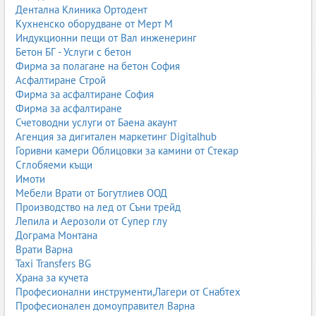
Дентална Клиника Ортодент
Сухо строителство Бургас
Кухненско оборудване от Мерт М
Сухо строителство Хасково
Индукционни пещи от Вал инженеринг
Сухо строителство Плевен
Бетон БГ - Услуги с бетон
Сухо строителство Велико Търново
Фирма за полагане на бетон София
Сухо строителство Пазарджик
Асфалтиране Строй
Сухо строителство Видин
Фирма за асфалтиране София
Сухо строителство Кърджали
Фирма за асфалтиране
Сухо строителство Разград
Счетоводни услуги от Баена акаунт
Сухо строителство Смолян
Агенция за дигитален маркетинг Digitalhub
Сухо строителство Търговище
Горивни камери Облицовки за камини от Стекар
Сухо строителство Враца
Сглобяеми къщи
Сухо строителство Кюстендил
Имоти
Сухо строителство Перник
Мебели Врати от Богутлиев ООД
Сухо строителство Русе
Производство на лед от Съни трейд
Сухо строителство Габрово
Лепила и Аерозоли от Супер глу
Сухо строителство Ловеч
Дограма Монтана
Сухо строителство Силистра
Врати Варна
Сухо строителство Шумен
Taxi Transfers BG
Сухо строителство Добрич
Храна за кучета
Сухо строителство Монтана
Професионални инструменти,Лагери от Снабтех
Сухо строителство Сливен
Професионален домоуправител Варна
Сухо строителство Ямбол