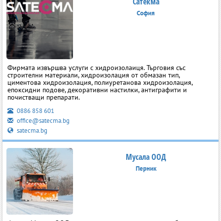
Сатекма
София
Фирмата извършва услуги с хидроизолаиця. Търговия със
строителни материали, хидроизолация от обмазан тип,
циментова хидроизолация, полиуретанова хидроизолация,
епоксидни подове, декоративни настилки, антиграфити и
почистващи препарати.
0886 858 601
office@satecma.bg
satecma.bg
Мусала ООД
Перник