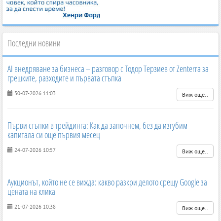
Последни новини
AI внедряване за бизнеса – разговор с Тодор Терзиев от Zenterra за
грешките, разходите и първата стъпка
30-07-2026 11:03
Виж още..
Първи стъпки в трейдинга: Как да започнем, без да изгубим
капитала си още първия месец
24-07-2026 10:57
Виж още..
Аукционът, който не се вижда: какво разкри делото срещу Google за
цената на клика
21-07-2026 10:38
Виж още..