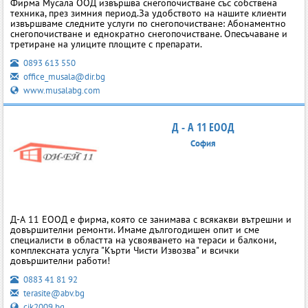
Фирма Мусала ООД извършва снегопочистване със собствена
техника, през зимния период.За удобството на нашите клиенти
извършваме следните услуги по снегопочистване: Абонаментно
снегопочистване и еднократно снегопочистване. Опесъчаване и
третиране на улиците площите с препарати.
0893 613 550
office_musala@dir.bg
www.musalabg.com
Д - А 11 ЕООД
София
Д-А 11 ЕООД е фирма, която се занимава с всякакви вътрешни и
довършителни ремонти. Имаме дългогодишен опит и сме
специалисти в областта на усвояването на тераси и балкони,
комплексната услуга "Кърти Чисти Извозва" и всички
довършителни работи!
0883 41 81 92
terasite@abv.bg
cik2009.bg