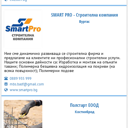
SMART PRO - Строителна компания
Бургас
Ние сме динамично развиваща се строителна фирма и
предлагаме на клиентите ни професионални строителни услуги.
Нашите основни дейности са: Изработка и монтаж на опънати
тавани; Полимерна безшевна хидроизолация на покриви (на
всяка повърхност); Полимерни подове
0889 935 999
mbs.basf@gmail.com
www.smartpro.bg
Полстарт ЕООД
Костинброд