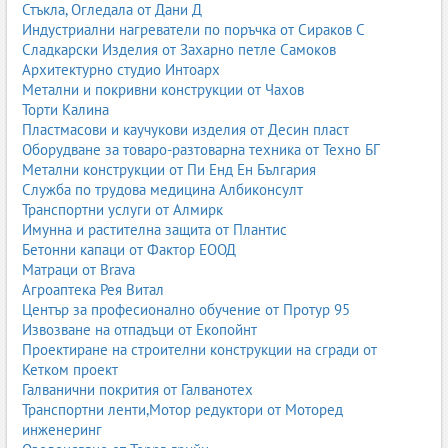
Стъкла, Огледала от Дани Д
Индустриални нагреватели по поръчка от Сираков С
Сладкарски Изделия от Захарно петле Самоков
Архитектурно студио Интоарх
Метални и покривни конструкции от Чахов
Торти Калина
Пластмасови и каучукови изделия от Десин пласт
Оборудване за товаро-разтоварна техника от Техно БГ
Метални конструкции от Пи Енд Ен България
Служба по трудова медицина Албиконсулт
Транспортни услуги от Алмирк
Имунна и растителна защита от Плантис
Бетонни капаци от Фактор ЕООД
Матраци от Brava
Агроаптека Рея Витал
Център за професионално обучение от Протур 95
Извозване на отпадъци от Екопойнт
Проектиране на строителни конструкции на сгради от
Кетком проект
Галванични покрития от Галванотех
Транспортни ленти,Мотор редуктори от Моторед
инженеринг