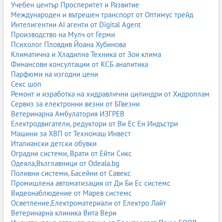
инсталации и подобряване на изолацията.
Учебен център Просперитет и Развитие
Международен и вътрешен транспорт от Оптимус трейд
метална конструкция CD/UD;
Интелигентни AI агенти от Digital Agent
минерална вата;
Производство на Мулч от Герми
пароизолация;
Психолог Пловдив Йоана Хубинова
едно- и двупластови обшивки.
Климатична и Хладилна Техника от Зои клима
Преградни стени
Финансови консултации от КСБ аналитика
Парфюми на изгодни цени
леко строителство с метални профили;
Секс шоп
висока шумоизолация;
Ремонт и изработка на хидравлични цилиндри от Хидроплам
възможност за вграждане на врати и ниши;
Сервиз за електронни везни от БГвезни
бърз монтаж и чист процес.
Ветеринарна Амбулатория ИЗГРЕВ
Изолации в сухото строителство
Електродвигатели, редуктори от Ви Ес Ен Индъстри
минерална вата;
Машини за ХВП от Техномаш Инвест
каменна вата;
Италиански детски обувки
акустични панели;
Оградни системи, Врати от Ейти Сикс
пароизолация и фолиа;
Одеяла,Възглавници от Odeala.bg
топлоизолационни системи.
Поливни системи, Басейни от Савекс
Шпакловки и довършителни работи
Промишлена автоматизация от Ди Би Ес системс
Видеонаблюдение от Марев системс
шпакловка Q2, Q3, Q4;
Осветление,Електроматериали от Електро Лайт
фугиране с ленти;
Ветеринарна клиника Вита Вери
грундиране;