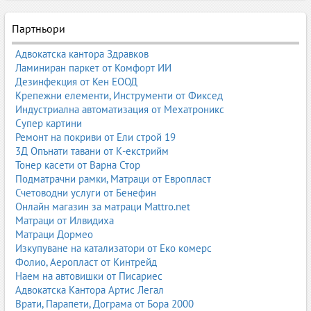
Декоративни елементи
– ниши, корнизи, LED ефекти.
Партньори
Гипсокартон – основата на сухото строителство
Адвокатска кантора Здравков
Гипсокартонът е универсален материал, подходящ за всякакви
Ламиниран паркет от Комфорт ИИ
вътрешни ремонти и довършителни дейности.
Дезинфекция от Кен ЕООД
обикновен гипсокартон (GKB);
Крепежни елементи, Инструменти от Фиксед
влагоустойчив (GKBI);
Индустриална автоматизация от Мехатроникс
пожароустойчив (GKF);
Супер картини
акустичен гипсокартон;
Ремонт на покриви от Ели строй 19
двупластови системи за по-висока изолация.
3Д Опънати тавани от К-екстрийм
Тонер касети от Варна Стор
Окачени тавани
Подматрачни рамки, Матраци от Европласт
еднониво и двуниво конструкции;
Счетоводни услуги от Бенефин
скрито LED осветление;
Онлайн магазин за матраци Mattro.net
декоративни тавани;
Матраци от Илвидиха
акустични тавани;
Матраци Дормео
пожароустойчиви тавани;
Изкупуване на катализатори от Еко комерс
индустриални тавани.
Фолио, Аеропласт от Кинтрейд
Предстенни обшивки
Наем на автовишки от Писариес
Адвокатска Кантора Артис Легал
Използват се за изправяне на криви стени, скриване на
Врати, Парапети, Дограма от Бора 2000