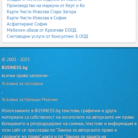
Производство на маркучи от Керт и Ко
Кърти Чисти Извозва Стара Загора
Кърти Чисти Извозва в София
Асфалтиране София
Мебелен обков от Креативе ЕООД
Счетоводни услуги от Консултинг Б ООД
© 2001 - 2025
BUSINESS.bg
всички права запазени -
Условия за ползване
,
Условия за Напиши Мнение
Използваните в BUSINESS.bg текстови, графични и други
материали са собственост на носителите на авторските им права.
Копирането и репродуциране на снимки, текстове и информация в
този сайт се преследва по "Закона за авторското право и
сродните му права", както и по "Закона за защита на