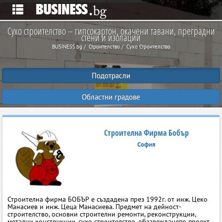
Сухо строителство – гипсокартон, окачени тавани, преградни
стени и изолации
BUSINESS.bg
Строителство
Сухо Строителство
Подотрасли
Областни градове
Строителна Фирма Бобър
София
Строителна фирма БОБЪР е създадена през 1992г. от инж. Цеко
Манасиев и инж. Цеца Манасиева. Предмет на дейност-
строителство, основни строителни ремонти, реконструкции,
метални конструкции, сухо строителство, обзавежданепо проект