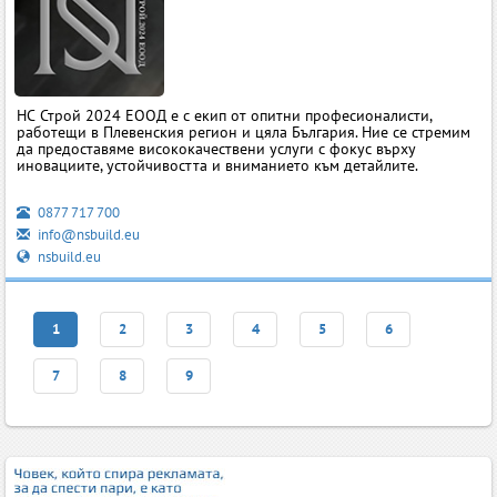
НС Строй 2024 ЕООД е с екип от опитни професионалисти,
работещи в Плевенския регион и цяла България. Ние се стремим
да предоставяме висококачествени услуги с фокус върху
иновациите, устойчивостта и вниманието към детайлите.
0877 717 700
info@nsbuild.eu
nsbuild.eu
1
2
3
4
5
6
7
8
9