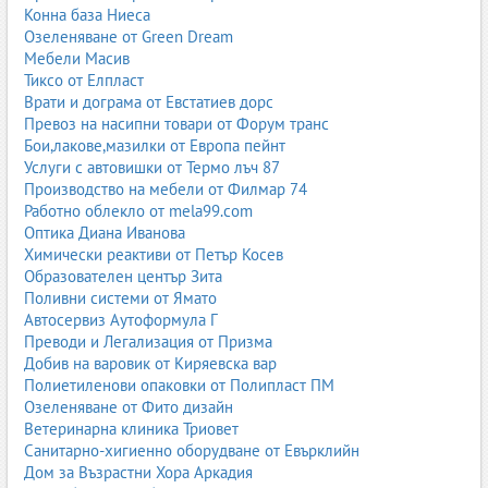
Конна база Ниеса
Озеленяване от Green Dream
Мебели Масив
Тиксо от Елпласт
Врати и дограма от Евстатиев дорс
Превоз на насипни товари от Форум транс
Бои,лакове,мазилки от Европа пейнт
Услуги с автовишки от Термо лъч 87
Производство на мебели от Филмар 74
Работно облекло от mela99.com
Оптика Диана Иванова
Химически реактиви от Петър Косев
Образователен център Зита
Поливни системи от Ямато
Автосервиз Аутоформула Г
Преводи и Легализация от Призма
Добив на варовик от Киряевска вар
Полиетиленови опаковки от Полипласт ПМ
Озеленяване от Фито дизайн
Ветеринарна клиника Триовет
Санитарно-хигиенно оборудване от Евърклийн
Дом за Възрастни Хора Аркадия