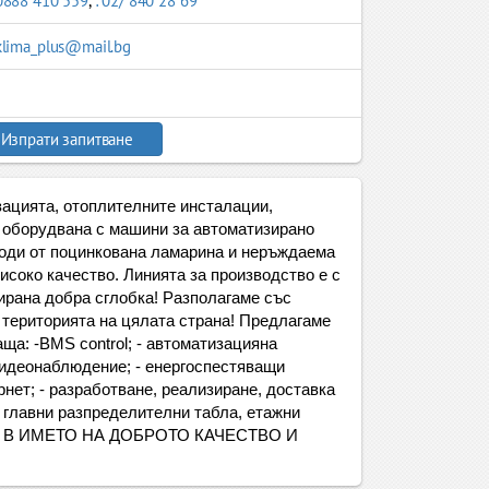
0888 410 559
,
: 02/ 840 28 69
klima_plus@mail.bg
Изпрати запитване
ацията, отоплителните инсталации,
, оборудвана с машини за автоматизирано
води от поцинкована ламарина и неръждаема
исоко качество. Линията за производство е с
ирана добра сглобка! Разполагаме със
 територията на цялата страна! Предлагаме
ща: -BMS control; - автоматизацияна
 видеонаблюдение; - енергоспестяващи
рнет; - разработване, реализиране, доставка
, главни разпределителни табла, етажни
ТИМ В ИМЕТО НА ДОБРОТО КАЧЕСТВО И