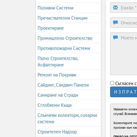
Поливни Системи
Пречиствателни Станции
Проектиране
Промишлено Строителство
Противопожарни Системи
Пътно Строителство,
Асфалтиране
Ремонт на Покриви
Съгласен с
Сайдинг, Сандвич Панели
И З П Р А Т
Саниране на Сгради
Сглобяеми Къщи
Уважаеми клиен
случай. Всякак
Слънчеви колектори, соларни
системи
Коментарите мож
призиви към на
Строителен Надзор
ПРАВО НА ОТГ