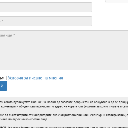
ъм |
Условия за писане на мнения
 И
ти когато публикувате мнение Ви молим да запазите добрия тон на общуване и да се придърж
ви коментари и обидни квалификации по адрес на хората или фирмите за които пишете и са 
е да бъдат изтрити от модераторите, ако съдържат обидни или нецензурни квалификации, об
силие по адрес на конкретни лица.
ОВОР
- На всяка фирма, към която се отнася конкретният коментар или мнение, се дава правот