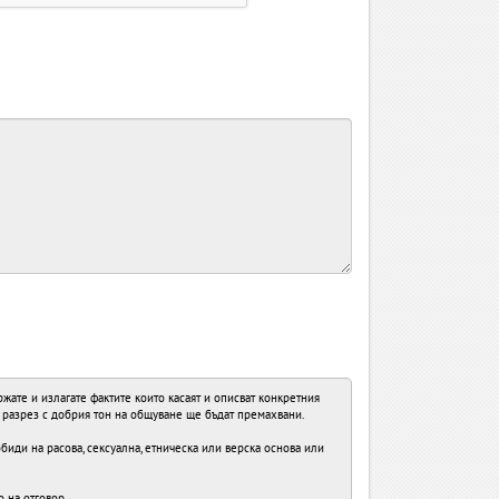
ате и излагате фактите които касаят и описват конкретния
в разрез с добрия тон на общуване ще бъдат премахвани.
иди на расова, сексуална, етническа или верска основа или
о на отговор.