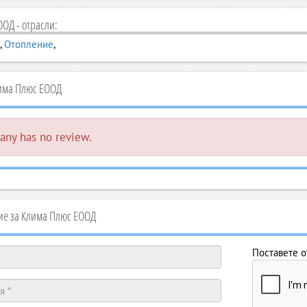
ОД - отрасли:
,
Отопление
,
има Плюс ЕООД
ny has no review.
е за Клима Плюс ЕООД
Поставете о