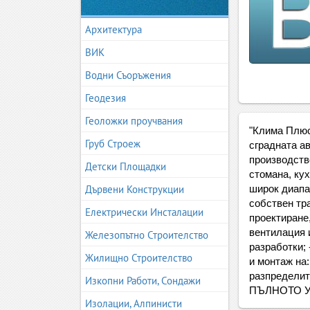
Архитектура
ВИК
Водни Съоръжения
Геодезия
Геоложки проучвания
"Клима Плюс
Груб Строеж
сградната а
производств
Детски Площадки
стомана, ку
Дървени Конструкции
широк диапа
собствен тр
Електрически Инсталации
проектиране
вентилация и
Железопътно Строителство
разработки; 
Жилищно Строителство
и монтаж на
разпредели
Изкопни Работи, Сондажи
ПЪЛНОТО У
Изолации, Алпинисти