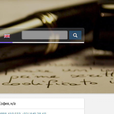
София
,
н/а