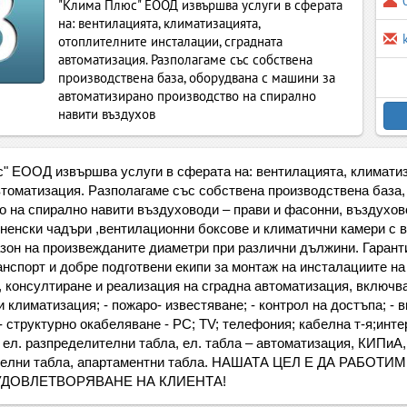
"Клима Плюс" ЕООД извършва услуги в сферата
на: вентилацията, климатизацията,
отоплителните инсталации, сградната
автоматизация. Разполагаме със собствена
производствена база, оборудвана с машини за
автоматизирано производство на спирално
навити въздухов
" ЕООД извършва услуги в сферата на: вентилацията, климатиз
втоматизация. Разполагаме със собствена производствена база
о на спирално навити въздуховоди – прави и фасонни, въздухо
хненски чадъри ,вентилационни боксове и климатични камери с в
зон на произвежданите диаметри при различни дължини. Гарант
анспорт и добре подготвени екипи за монтаж на инсталациите на
, консултиране и реализация на сградна автоматизация, включва
 климатизация; - пожаро- известяване; - контрол на достъпа; -
- структурно окабеляване - PC; ТV; телефония; кабелна т-я;инте
: ел. разпределителни табла, ел. табла – автоматизация, КИПиА
телни табла, апартаментни табла. НАШАТА ЦЕЛ Е ДА РАБО
ДОВЛЕТВОРЯВАНЕ НА КЛИЕНТА!