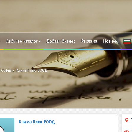
Азбучен каталог
Добави бизнес
Реклама
Новини
 София
Клима Плюс ЕООД
Клима Плюс ЕООД