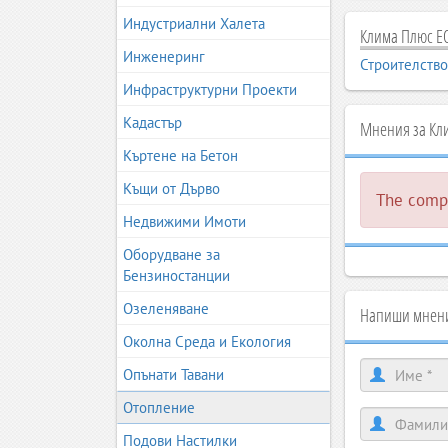
Индустриални Халета
Клима Плюс ЕО
Инженеринг
Строителство
Инфраструктурни Проекти
Кадастър
Мнения за Кл
Къртене на Бетон
Къщи от Дърво
The compa
Недвижими Имоти
Оборудване за
Бензиностанции
Озеленяване
Напиши мнени
Околна Среда и Екология
Опънати Тавани
Отопление
Подови Настилки