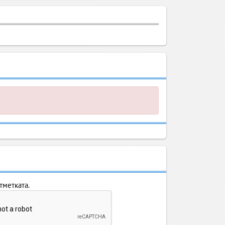
тметката.