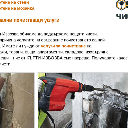
тене на стени
тене на мозайка
ални почистващи услуги
и-Извозва обичаме да поддържаме нещата чисти,
причина услугите ни свързани с почистването са най-
. Имате ли нужда от
услуги за почистване
на
ажи, тавани, къщи, апартаменти, складове, изхвърляне
вещи – ние от КЪРТИ-ИЗВОЗВА сме насреща. Получавате качест
исти.