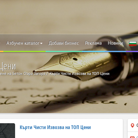
Азбучен каталог
Добави бизнес
Реклама
Новини
 Цени
ене на Бетон Стара Загора
Кърти Чисти Извозва на ТОП Цени
Кърти Чисти Извозва на ТОП Цени