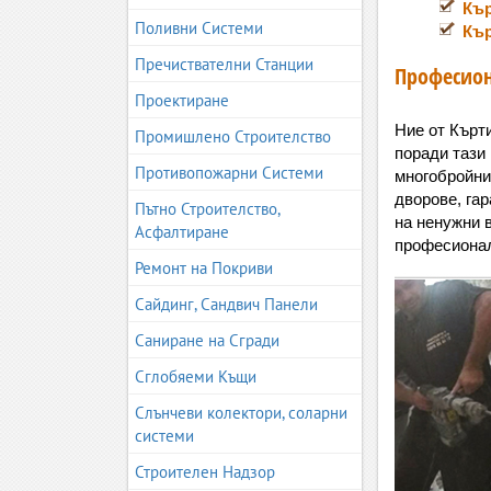
Кър
Поливни Системи
Кър
Пречиствателни Станции
Професион
Проектиране
Ние от Кърт
Промишлено Строителство
поради тази 
Противопожарни Системи
многобройни
дворове, гар
Пътно Строителство,
на ненужни 
Асфалтиране
професионал
Ремонт на Покриви
Сайдинг, Сандвич Панели
Саниране на Сгради
Сглобяеми Къщи
Слънчеви колектори, соларни
системи
Строителен Надзор