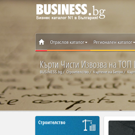
Отраслов каталог
Регионален каталог
Кърти Чисти Извозва на ТОП
BUSINESS.bg
Строителство
Къртене на Бетон
Кърт
Строителство