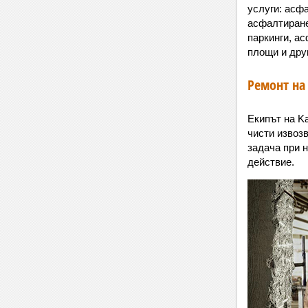
услуги: асф
асфалтиране
паркинги, а
площи и дру
Ремонт на
Екипът на Ka
чисти извоз
задача при 
действие.