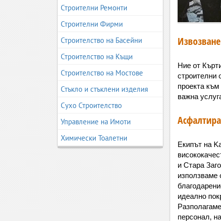
Строителни Ремонти
Строителни Фирми
Извозване
Строителство на Басейни
Строителство на Къщи
Ние от Кърт
Строителство на Мостове
строителни о
проекта към 
Стъкло и стъклени изделия
важна услуга
Сухо Строителство
Асфалтира
Управление на Имоти
Химически Тоалетни
Екипът на Ka
висококачес
и Стара Заго
използваме 
благодарени
идеално покр
Разполагаме
персонал, н