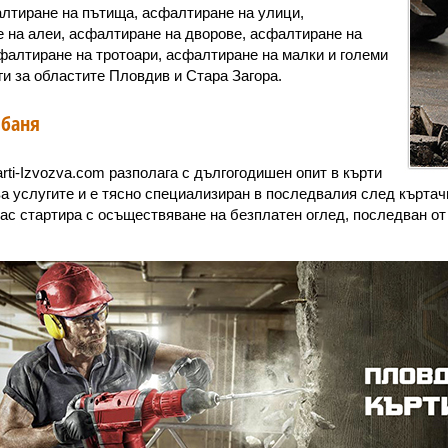
алтиране на пътища, асфалтиране на улици,
 на алеи, асфалтиране на дворове, асфалтиране на
сфалтиране на тротоари, асфалтиране на малки и големи
ги за областите Пловдив и Стара Загора.
 баня
rti-Izvozva.com разполага с дългогодишен опит в кърти
ва услугите и е тясно специализиран в последвалия след кърта
нас стартира с осъществяване на безплатен оглед, последван от