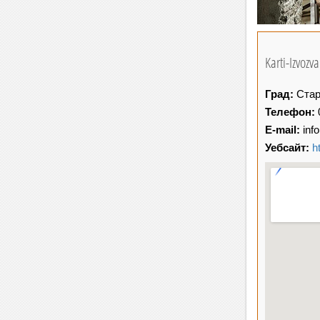
Karti-Izvoz
Град:
Стар
Телефон:
E-mail:
inf
Уебсайт:
h