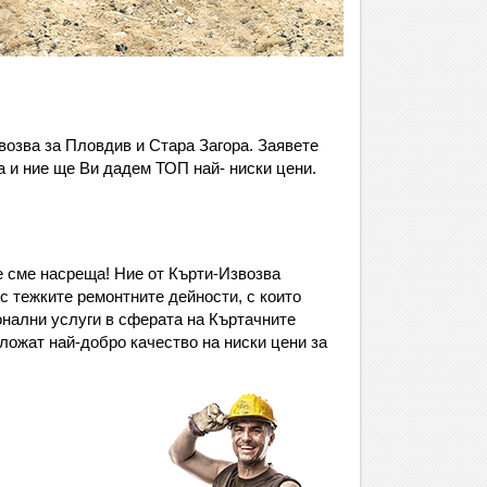
возва за Пловдив и Стара Загора. Заявете
а и ние ще Ви дадем ТОП най- ниски цени.
е сме насреща! Ние от Кърти-Извозва
с тежките ремонтните дейности, с които
онални услуги в сферата на Къртачните
ожат най-добро качество на ниски цени за