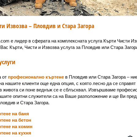
ти Извозва – Пловдив и Стара Загора
va.com е лидер в сферата на комплексната услуга Кърти Чисти Из
 Вас Кърти, Чисти и Извозва услуга за Пловдив или Стара Загор
услуги
а от
професионално къртене
в Пловдив или Стара Загора – ни
а нашите клиенти още една опция, с която лесно да се справят 
 в живота си поне веднъж се е сблъсквал. Извършваме професи
ашите опитни служители са на Ваше разположение и ще Ви предл
Пловдив и Стара Загора.
тене на баня
тене на бетон
тене на комин
тене на кухня