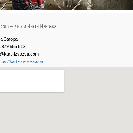
va.com – Кърти Чисти Извозва
а Загора
0879 555 512
o@karti-izvozva.com
ttps://karti-izvozva.com