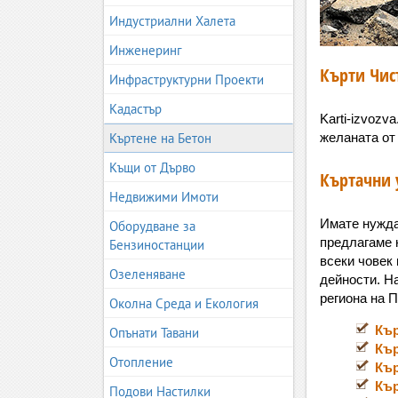
Индустриални Халета
Инженеринг
Кърти Чис
Инфраструктурни Проекти
Кадастър
Karti-izvoz
Къртене на Бетон
желаната от
Къщи от Дърво
Къртачни 
Недвижими Имоти
Имате нужд
Оборудване за
предлагаме н
Бензиностанции
всеки човек
Озеленяване
дейности. Н
региона на 
Околна Среда и Екология
Кър
Опънати Тавани
Кър
Отопление
Кър
Кър
Подови Настилки