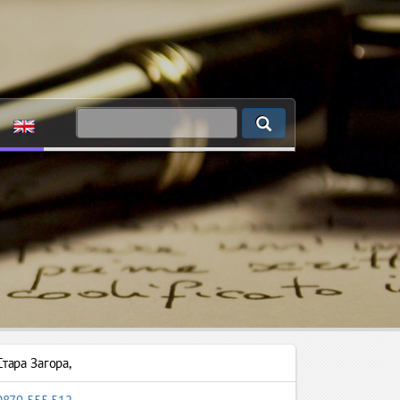
Стара Загора
,