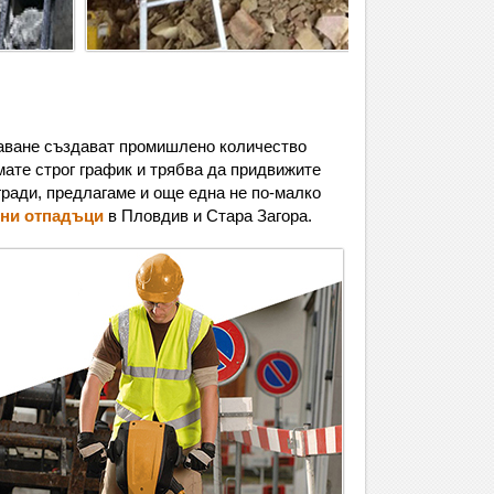
шаване създават промишлено количество
мате строг график и трябва да придвижите
сгради, предлагаме и още една не по-малко
лни отпадъци
в Пловдив и Стара Загора.