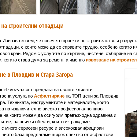
 на строителни отпадъци
и-Извозва знаем, че повечето проекти по строителство и разру
тпадъци, с които може да се справите трудно, особено когато и
своя край. Редом с услугите по къртене, чистене, събаряне на 
, когато става дума за ремонт, а именно
извозване на строите
не в Пловдив и Стара Загора
rti-Izvozva.com предлага на своите клиенти
твена услуга по
Асфалтиране
на ТОП цени за Пловдив
ра. Техниката, инструментите и материалите, които
са на изключително високо професионално ниво,
е на които можем да осигурим превъзходна здравина и
итие, на всички обекти, които изграждаме.
 с много сериозен ресурс и висококвалифициран
а чиято база предлагаме широк спектър от асфалтови