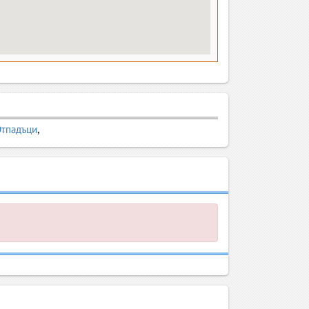
Отпадъци
,