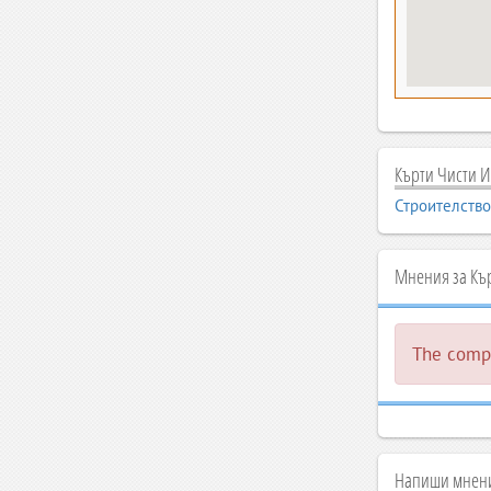
Кърти Чисти И
Строителство
Мнения за Кър
The compa
Напиши мнени