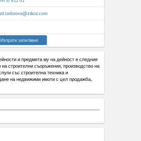
0973/ 812 01
ani.todorova@zskoz.com
Изпрати запитване
ейности и предмета му на дейност е следния
и на строителни съоръжения, производство на
слуги със строителна техника и
ждане на недвижими имоти с цел продажба,