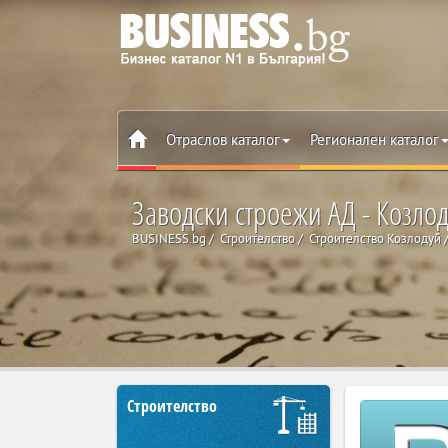
Отраслов каталог
Регионален каталог
Заводски строежи АД - Козло
BUSINESS.bg
Строителство
Строителство Козлодуй
Строителство