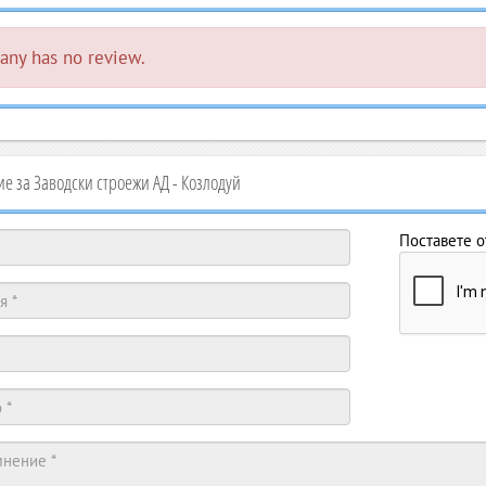
ny has no review.
 за Заводски строежи АД - Козлодуй
Поставете о