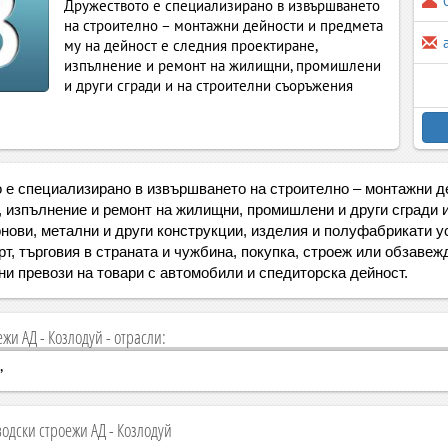
Дружеството е специализирано в извършването
на строително – монтажни дейности и предмета
му на дейност е следния проектиране,
изпълнение и ремонт на жилищни, промишлени
и други сгради и на строителни съоръжения
 е специализирано в извършването на строително – монтажни д
, изпълнение и ремонт на жилищни, промишлени и други сгради 
нови, метални и други конструкции, изделия и полуфабрикати у
рт, търговия в страната и чужбина, покупка, строеж или обзаве
и превози на товари с автомобили и спедиторска дейност.
жи АД - Козлодуй - отрасли:
,
одски строежи АД - Козлодуй