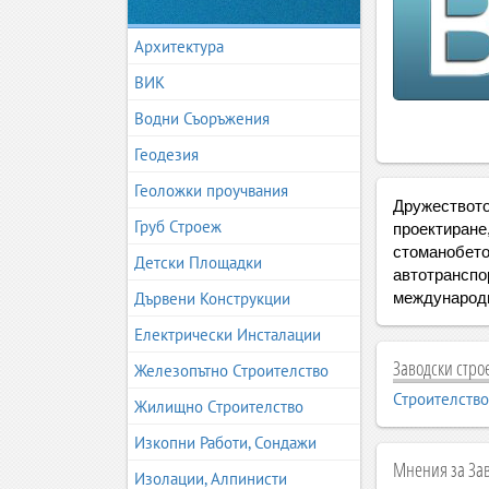
Архитектура
ВИК
Водни Съоръжения
Геодезия
Геоложки проучвания
Дружеството
Груб Строеж
проектиране
стоманобето
Детски Площадки
автотранспо
Дървени Конструкции
международн
Електрически Инсталации
Заводски строе
Железопътно Строителство
Строителство
Жилищно Строителство
Изкопни Работи, Сондажи
Мнения за Зав
Изолации, Алпинисти