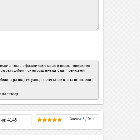
ате и излагате фактите които касаят и описват конкретния
в разрез с добрия тон на общуване ще бъдат премахвани.
иди на расова, сексуална, етническа или верска основа или
о на отговор.
Оценка:
5
/ От:
1
ия: 4145