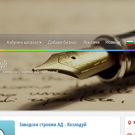
Азбучен каталог
Добави бизнес
Реклама
Новини
дуй
Заводски строежи АД - Козлодуй
Заводски строежи АД - Козлодуй