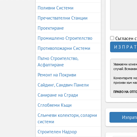
Поливни Системи
Пречиствателни Станции
Проектиране
Промишлено Строителство
Съгласен с
И З П Р А Т
Противопожарни Системи
Пътно Строителство,
Асфалтиране
Уважаеми клиен
случай. Всякак
Ремонт на Покриви
Коментарите мож
призиви към на
Сайдинг, Сандвич Панели
ПРАВО НА ОТГ
Саниране на Сгради
Сглобяеми Къщи
Слънчеви колектори, соларни
Изпрат
системи
Строителен Надзор