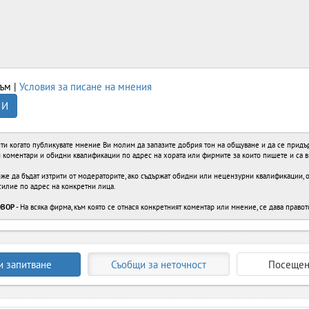
ъм |
Условия за писане на мнения
 И
ти когато публикувате мнение Ви молим да запазите добрия тон на общуване и да се придърж
ви коментари и обидни квалификации по адрес на хората или фирмите за които пишете и са 
е да бъдат изтрити от модераторите, ако съдържат обидни или нецензурни квалификации, об
силие по адрес на конкретни лица.
ОВОР
- На всяка фирма, към която се отнася конкретният коментар или мнение, се дава правот
и запитване
Съобщи за неточност
Посещен