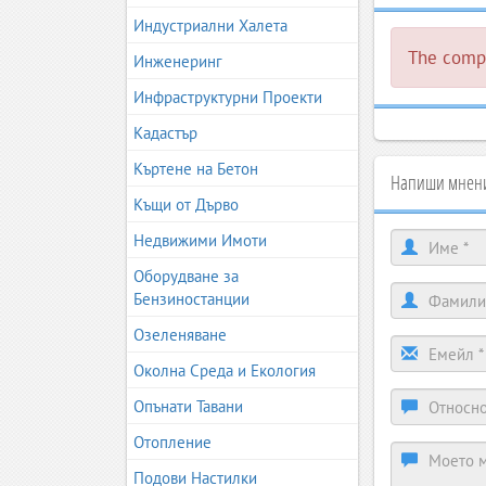
Индустриални Халета
The compa
Инженеринг
Инфраструктурни Проекти
Кадастър
Къртене на Бетон
Напиши мнение
Къщи от Дърво
Недвижими Имоти
Оборудване за
Бензиностанции
Озеленяване
Околна Среда и Екология
Опънати Тавани
Отопление
Подови Настилки