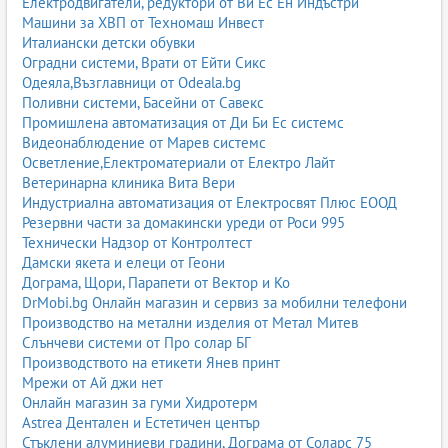
Електродвигатели, редуктори от Ви Ес Ен Индъстри
Машини за ХВП от Техномаш Инвест
Италиански детски обувки
Оградни системи, Врати от Ейти Сикс
Одеяла,Възглавници от Odeala.bg
Поливни системи, Басейни от Савекс
Промишлена автоматизация от Ди Би Ес системс
Видеонаблюдение от Марев системс
Осветление,Електроматериали от Електро Лайт
Ветеринарна клиника Вита Вери
Индустриална автоматизация от Електросвят Плюс ЕООД
Резервни части за домакински уреди от Роси 995
Технически Надзор от Контролтест
Дамски якета и елеци от Геони
Дограма, Щори, Парапети от Вектор и Ко
DrMobi.bg Онлайн магазин и сервиз за мобилни телефони
Производство на метални изделия от Метал Митев
Слънчеви системи от Про солар БГ
Производството на етикети Янев принт
Мрежи от Ай джи нет
Онлайн магазин за гуми Хидротерм
Astrea Дентален и Естетичен център
Стъклени алуминиеви градини, Дограма от Соларс 75