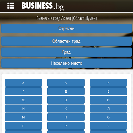
Бизнеси в град Ловец (Област Шумен)
Отрасли
Областен град
Град
Населено място
А
Б
В
Г
Д
Е
Ж
З
И
Й
К
Л
М
Н
О
П
Р
С