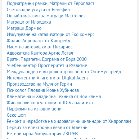
Подматрачни рамки, Матраци от Европласт
Счетоводни услуги от Бенефин
Онлайн магазин за матраци Mattro.net
Матраци от Илвидиха
Матраци Дормео
Изкупуване на катализатори от Еко комерс
Фолио, Аеропласт от Кинтрейд
Наем на автовишки от Писариес
Адвокатска Кантора Артис Легал
Врати, Парапети, Дограма от Бора 2000
Учебен център Просперитет и Развитие
Международен и вътрешен транспорт от Оптимус трейд
Интелигентни AI агенти от Digital Agent
Производство на Мулч от Герми
Психолог Пловдив Йоана Хубинова
Климатична и Хладилна Техника от Зои клима
Финансови консултации от КСБ аналитика
Парфюми на изгодни цени
Секс шоп
Ремонт и изработка на хидравлични цилиндри от Хидроплам
Сервиз за електронни везни от БГвезни
Ветеринарна Амбулатория ИЗГРЕВ