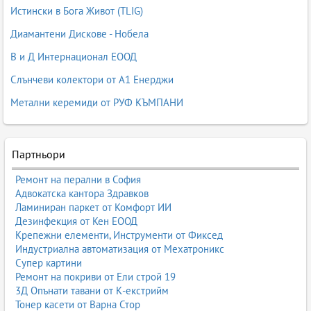
Истински в Бога Живот (TLIG)
Диамантени Дискове - Нобела
В и Д Интернационал ЕООД
Слънчеви колектори от А1 Енерджи
Метални керемиди от РУФ КЪМПАНИ
Партньори
Ремонт на перални в София
Адвокатска кантора Здравков
Ламиниран паркет от Комфорт ИИ
Дезинфекция от Кен ЕООД
Крепежни елементи, Инструменти от Фиксед
Индустриална автоматизация от Мехатроникс
Супер картини
Ремонт на покриви от Ели строй 19
3Д Опънати тавани от К-екстрийм
Тонер касети от Варна Стор