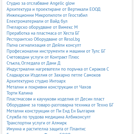
Студио за отслабване Angelic glow
Архитектура и проектиране от Вертикали ЕООД
Инжекционни Микропилоти от Геостабил
Електроматериали от Вайд бул
Пчеларско оборудване от Вимекс М
Преработка на пластмаса от Хеста БГ
Ресторантско Оборудване от Resol.bg
Пътна сигнализация от Дейли консулт
Професионални инструменти и машини от Тулс БГ
Счетоводни услуги от Контракт Плюс
Стъкла, Огледала от Дани Д
Индустриални нагреватели по поръчка от Сираков С
Сладкарски Изделия от Захарно петле Самоков
Архитектурно студио Интоарх
Метални и покривни конструкции от Чахов
Торти Калина
Пластмасови и каучукови изделия от Десин пласт
Оборудване за товаро-разтоварна техника от Техно БГ
Метални конструкции от Пи Енд Ен България
Служба по трудова медицина Албиконсулт
Транспортни услуги от Алмирк
Имунна и растителна защита от Плантис