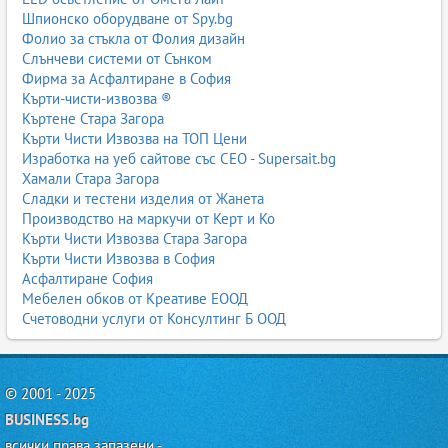
Шпионско оборудване от Spy.bg
Фолио за стъкла от Фолия дизайн
Слънчеви системи от Сънком
Фирма за Асфалтиране в София
Кърти-чисти-извозва ®
Къртене Стара Загора
Кърти Чисти Извозва на ТОП Цени
Изработка на уеб сайтове със СЕО - Supersait.bg
Хамали Стара Загора
Сладки и тестени изделия от Жанета
Производство на маркучи от Керт и Ко
Кърти Чисти Извозва Стара Загора
Кърти Чисти Извозва в София
Асфалтиране София
Мебелен обков от Креативе ЕООД
Счетоводни услуги от Консултинг Б ООД
© 2001 - 2025
BUSINESS.bg
всички права запазени -