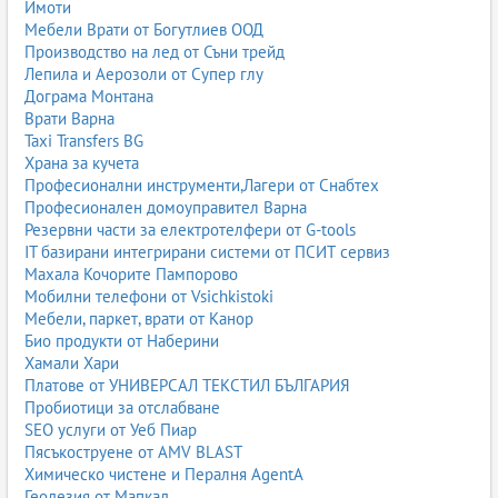
Имоти
Мебели Врати от Богутлиев ООД
Производство на лед от Съни трейд
Лепила и Аерозоли от Супер глу
Дограма Монтана
Врати Варна
Taxi Transfers BG
Храна за кучета
Професионални инструменти,Лагери от Снабтех
Професионален домоуправител Варна
Резервни части за електротелфери от G-tools
IT базирани интегрирани системи от ПСИТ сервиз
Махала Кочорите Пампорово
Мобилни телефони от Vsichkistoki
Мебели, паркет, врати от Канор
Био продукти от Наберини
Хамали Хари
Платове от УНИВЕРСАЛ ТЕКСТИЛ БЪЛГАРИЯ
Пробиотици за отслабване
SEO услуги от Уеб Пиар
Пясъкоструене от AMV BLAST
Химическо чистене и Пералня AgentA
Геодезия от Мапкад