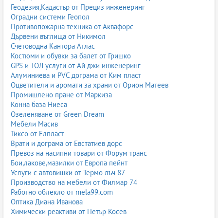
Геодезия,Кадастър от Прециз инженеринг
Оградни системи Геопол
Противопожарна техника от Аквафорс
Дървени въглища от Никимол
Счетоводна Кантора Атлас
Костюми и обувки за балет от Гришко
GPS и ТОЛ услуги от Ай джи инженеринг
Алуминиева и PVC дограма от Ким пласт
Оцветители и аромати за храни от Орион Матеев
Промишлено пране от Маркиза
Конна база Ниеса
Озеленяване от Green Dream
Мебели Масив
Тиксо от Елпласт
Врати и дограма от Евстатиев дорс
Превоз на насипни товари от Форум транс
Бои,лакове,мазилки от Европа пейнт
Услуги с автовишки от Термо лъч 87
Производство на мебели от Филмар 74
Работно облекло от mela99.com
Оптика Диана Иванова
Химически реактиви от Петър Косев