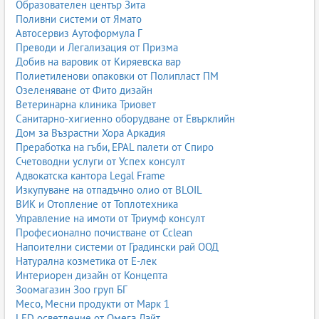
Образователен център Зита
Поливни системи от Ямато
Автосервиз Аутоформула Г
Преводи и Легализация от Призма
Добив на варовик от Киряевска вар
Полиетиленови опаковки от Полипласт ПМ
Озеленяване от Фито дизайн
Ветеринарна клиника Триовет
Санитарно-хигиенно оборудване от Евърклийн
Дом за Възрастни Хора Аркадия
Преработка на гъби, EPAL палети от Спиро
Счетоводни услуги от Успех консулт
Адвокатска кантора Legal Frame
Изкупуване на отпадъчно олио от BLOIL
ВИК и Отопление от Топлотехника
Управление на имоти от Триумф консулт
Професионално почистване от Cclean
Напоителни системи от Градински рай ООД
Натурална козметика от Е-лек
Интериорен дизайн от Концепта
Зоомагазин Зоо груп БГ
Месо, Месни продукти от Марк 1
LED осветление от Омега Лайт