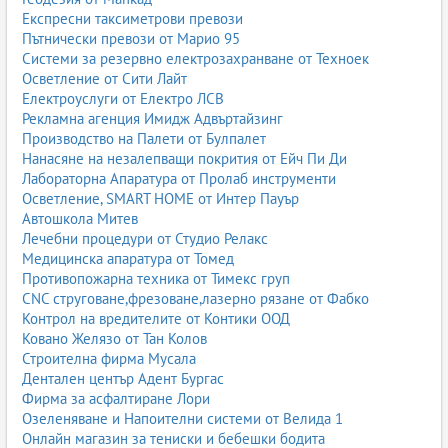
Експресни таксиметрови превози
Пътнически превози от Марио 95
Системи за резервно електрозахранване от Техноек
Осветление от Сити Лайт
Електроуслуги от Електро ЛСВ
Рекламна агенция Имидж Адвъртайзинг
Производство на Палети от Булпалет
Нанасяне на незалепващи покрития от Ейч Пи Ди
Лабораторна Апаратура от Пролаб инструменти
Осветление, SMART HOME от Интер Пауър
Автошкола Митев
Лечебни процедури от Студио Релакс
Медицинска апаратура от Томед
Противопожарна техника от Тимекс груп
CNC струговане,фрезоване,лазерно рязане от Фабко
Контрол на вредителите от Контики ООД
Ковано Желязо от Тан Колов
Строителна фирма Мусала
Дентален център Адент Бургас
Фирма за асфалтиране Лори
Озеленяване и Напоителни системи от Велида 1
Онлайн магазин за тениски и бебешки бодита