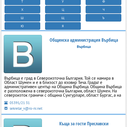
Т
У
Ф
Х
Ц
Ч
Ш
Щ
Ъ
Ю
Я
Общинска администрация Върбица
Върбица
Върбица е град в Североизточна България. Той се намира в
Област Шумен и е в близост до язовир Тича. Градът е
административен център на Община Върбица. Община Върбица
е разположена в североизточна България, област Шумен. На
североизток граничи с община Сунгурларе, област Бургас, а на
05391/21 31
sekretar_v@ro-ni.net
Къща за гости Преславски