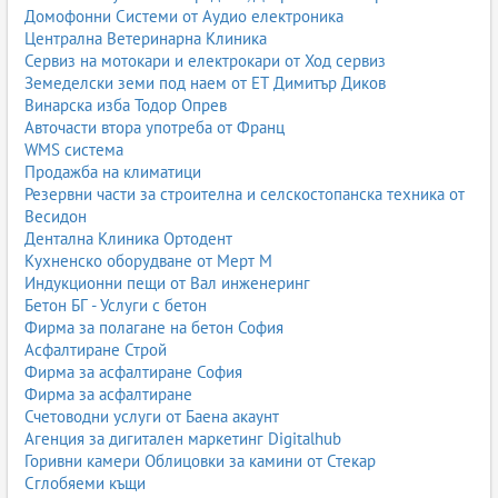
Домофонни Системи от Аудио електроника
Централна Ветеринарна Клиника
Сервиз на мотокари и електрокари от Ход сервиз
Земеделски земи под наем от ЕТ Димитър Диков
Винарска изба Тодор Опрев
Авточасти втора употреба от Франц
WMS система
Продажба на климатици
Резервни части за строителна и селскостопанска техника от
Весидон
Дентална Клиника Ортодент
Кухненско оборудване от Мерт М
Индукционни пещи от Вал инженеринг
Бетон БГ - Услуги с бетон
Фирма за полагане на бетон София
Асфалтиране Строй
Фирма за асфалтиране София
Фирма за асфалтиране
Счетоводни услуги от Баена акаунт
Агенция за дигитален маркетинг Digitalhub
Горивни камери Облицовки за камини от Стекар
Сглобяеми къщи