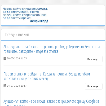
Последни новини
AI внедряване за бизнеса – разговор с Тодор Терзиев от Zenterra за
грешките, разходите и първата стъпка
30-07-2026 11:03
Виж още..
Първи стъпки в трейдинга: Как да започнем, без да изгубим
капитала си още първия месец
24-07-2026 10:57
Виж още..
Аукционът, който не се вижда: какво разкри делото срещу Google за
цената на клика