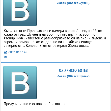
Ловец (Област Шумен)
Къща за гости Преславски се намира в село Ловец, на 42 km
южно от град Шумен и на 200 m от язовир Тича. 200 m от
язовир Тича - известен с разнообразието си на рибни видове и
огромни сомове; 4 km от древно византийско селище -
северно от с. Конево; 8 km от резерват Жълта локва;
0896 813 149
ОУ ХРИСТО БОТЕВ
Ловец (Област Шумен)
Предучилищно и основно образование