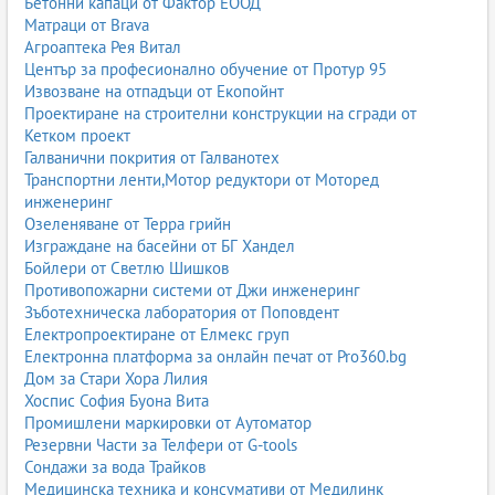
Бетонни капаци от Фактор ЕООД
Матраци от Brava
Агроаптека Рея Витал
Център за професионално обучение от Протур 95
Извозване на отпадъци от Екопойнт
Проектиране на строителни конструкции на сгради от
Кетком проект
Галванични покрития от Галванотех
Транспортни ленти,Мотор редуктори от Моторед
инженеринг
Озеленяване от Терра грийн
Изграждане на басейни от БГ Хандел
Бойлери от Светлю Шишков
Противопожарни системи от Джи инженеринг
Зъботехническа лаборатория от Поповдент
Електропроектиране от Елмекс груп
Електронна платформа за онлайн печат от Pro360.bg
Дом за Стари Хора Лилия
Хоспис София Буона Вита
Промишлени маркировки от Аутоматор
Резервни Части за Телфери от G-tools
Сондажи за вода Трайков
Медицинска техника и консумативи от Медилинк