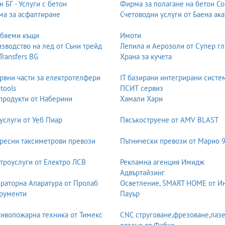
н БГ - Услуги с бетон
Фирма за полагане на бетон С
а за асфалтиране
Счетоводни услуги от Баена ака
обяеми къщи
Имоти
зводство на лед от Съни трейд
Лепила и Аерозоли от Супер гл
 Transfers BG
Храна за кучета
рвни части за електротелфери
IT базирани интегрирани систе
-tools
ПСИТ сервиз
продукти от Наберини
Хамали Хари
услуги от Уеб Пиар
Пясъкоструене от AMV BLAST
ресни таксиметрови превози
Пътнически превози от Марио 
троуслуги от Електро ЛСВ
Рекламна агенция Имидж
Адвъртайзинг
раторна Апаратура от Пролаб
Осветление, SMART HOME от И
рументи
Пауър
ивопожарна техника от Тимекс
CNC струговане,фрезоване,лаз