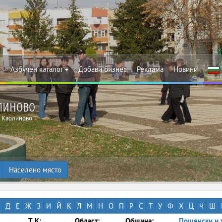
Азбучен каталог
Добави бизнес
Реклама
Новини
олиново
Каолиново
Населено място
Д
Е
Ж
З
И
Й
К
Л
М
Н
О
П
Р
С
Т
У
Ф
Х
Ц
Ч
Ш
Т.К:
Област:
Община:
Пощенски и 