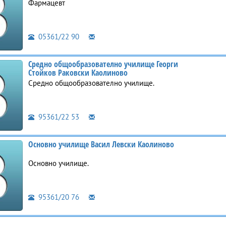
Фармацевт
05361/22 90
Средно общообразователно училище Георги
Стойков Раковски Каолиново
Средно общообразователно училище.
95361/22 53
Основно училище Васил Левски Каолиново
Основно училище.
95361/20 76