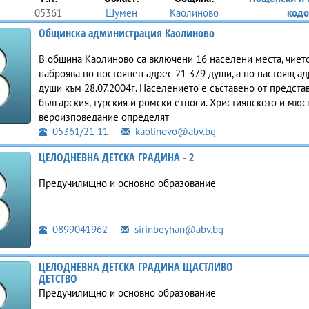
05361
Шумен
Каолиново
кодо
Общинска администрация Каолиново
В община Каолиново са включени 16 населени места, чиет
наброява по постоянен адрес 21 379 души, а по настоящ ад
души към 28.07.2004г. Населението е съставено от предста
българския, турския и ромски етноси. Християнското и мю
вероизповедание определят
05361/21 11
kaolinovo@abv.bg
ЦЕЛОДНЕВНА ДЕТСКА ГРАДИНА - 2
Предучилищно и основно образование
0899041962
sirinbeyhan@abv.bg
ЦЕЛОДНЕВНА ДЕТСКА ГРАДИНА ЩАСТЛИВО
ДЕТСТВО
Предучилищно и основно образование