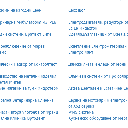
юми на изгодни цени
Секс шоп
ринарна Амбулатория ИЗГРЕВ
Електродвигатели, редуктори о
Ес Ен Индъстри
дни системи, Врати от Ейти
Одеяла,Възглавници от Odeala.
еонаблюдение от Марев
Осветление,Електроматериали 
емс
Електро Лайт
ически Надзор от Контролтест
Дамски якета и елеци от Геони
зводство на метални изделия
Слънчеви системи от Про солар
етал Митев
йн магазин за гуми Хидротерм
Astrea Дентален и Естетичен ц
рална Ветеринарна Клиника
Сервиз на мотокари и електрок
от Ход сервиз
части втора употреба от Франц
WMS система
ална Клиника Ортодент
Кухненско оборудване от Мерт