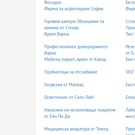
Весидон
Бето
Фирма за асфалтиране София
Фирм
Горивни камери Облицовки за
Сгл
камини от Стекар
Прои
Врати Варна
Taxi
Професионален домоуправител
Резе
Варна
от G
Мебели, паркет, врати от Канор
Био 
Пробиотици за отслабване
SEO 
Геодезия от Мапкад
Експ
Осветление от Сити Лайт
Елек
Нанасяне на незалепващи покрития
Лабо
от Ейч Пи Ди
инст
Медицинска апаратура от Томед
Прот