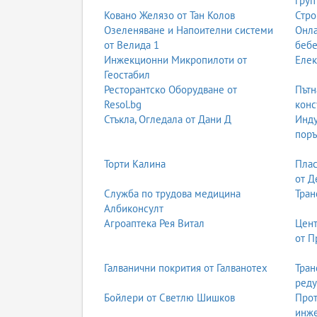
груп
Ковано Желязо от Тан Колов
Стро
Озеленяване и Напоителни системи
Онла
от Велида 1
бебе
Инжекционни Микропилоти от
Елек
Геостабил
Ресторантско Оборудване от
Пътн
Resol.bg
конс
Стъкла, Огледала от Дани Д
Инду
поръ
Торти Калина
Плас
от Д
Служба по трудова медицина
Тран
Албиконсулт
Агроаптека Рея Витал
Цент
от П
Галванични покрития от Галванотех
Тран
реду
Бойлери от Светлю Шишков
Прот
инж