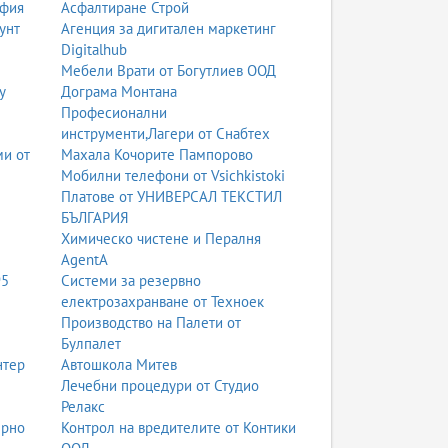
офия
Асфалтиране Строй
унт
Агенция за дигитален маркетинг
Digitalhub
Мебели Врати от Богутлиев ООД
у
Дограма Монтана
Професионални
инструменти,Лагери от Снабтех
ми от
Махала Кочорите Пампорово
Мобилни телефони от Vsichkistoki
Платове от УНИВЕРСАЛ ТЕКСТИЛ
БЪЛГАРИЯ
Химическо чистене и Пералня
AgentA
95
Системи за резервно
електрозахранване от Техноек
Производство на Палети от
Булпалет
нтер
Автошкола Митев
Лечебни процедури от Студио
Релакс
ерно
Контрол на вредителите от Контики