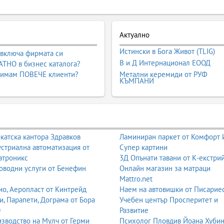
Актуално
Истински в Бога Живот (TLIG)
 включа фирмата си
В и Д Интернационал ЕООД
ТНО в бизнес каталога?
 имам ПОВЕЧЕ клиенти?
Метални керемиди от РУФ
КЪМПАНИ
катска кантора Здравков
Ламиниран паркет от Комфорт
стриална автоматизация от
Супер картини
атроникс
3Д Опънати тавани от К-екстри
оводни услуги от Бенефин
Онлайн магазин за матраци
Mattro.net
о, Аеропласт от Кинтрейд
Наем на автовишки от Писарие
и, Парапети, Дограма от Бора
Учебен център Просперитет и
0
Развитие
зводство на Мулч от Герми
Психолог Пловдив Йоана Хуби