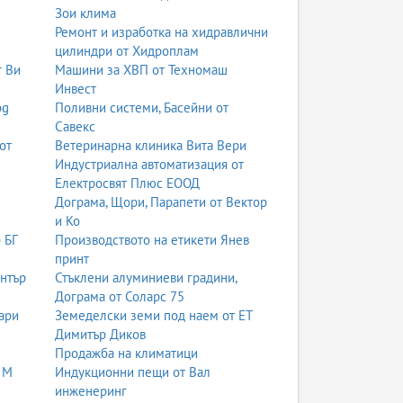
Зои клима
Ремонт и изработка на хидравлични
цилиндри от Хидроплам
т Ви
Машини за ХВП от Техномаш
Инвест
bg
Поливни системи, Басейни от
Савекс
от
Ветеринарна клиника Вита Вери
Индустриална автоматизация от
Електросвят Плюс ЕООД
Дограма, Щори, Парапети от Вектор
и Ко
 БГ
Производството на етикети Янев
принт
ентър
Стъклени алуминиеви градини,
Дограма от Соларс 75
ари
Земеделски земи под наем от ЕТ
Димитър Диков
Продажба на климатици
 М
Индукционни пещи от Вал
инженеринг