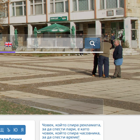
Щ
Ъ
Ю
Я
телефонни