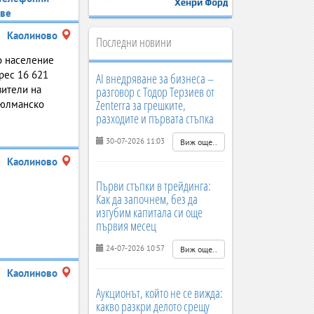
ве
Каолиново
Последни новини
о население
рес 16 621
AI внедряване за бизнеса –
вители на
разговор с Тодор Терзиев от
Zenterra за грешките,
сюлманско
разходите и първата стъпка
30-07-2026 11:03
Виж още..
Каолиново
Първи стъпки в трейдинга:
Как да започнем, без да
изгубим капитала си още
първия месец
24-07-2026 10:57
Виж още..
Каолиново
Аукционът, който не се вижда:
какво разкри делото срещу