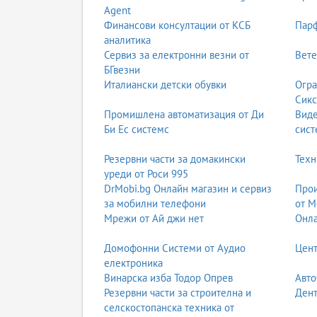
Agent
Финансови консултации от КСБ
Парф
аналитика
Сервиз за електронни везни от
Вете
БГвезни
Италиански детски обувки
Огра
Сикс
Промишлена автоматизация от Ди
Вид
Би Ес системс
сист
Резервни части за домакински
Техн
уреди от Роси 995
DrMobi.bg Онлайн магазин и сервиз
Прои
за мобилни телефони
от М
Мрежи от Ай джи нет
Онла
Домофонни Системи от Аудио
Цент
електроника
Винарска изба Тодор Опрев
Авто
Резервни части за строителна и
Дент
селскостопанска техника от