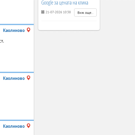
Google за цената на клика
21-07-2026 10:38
Виж още..
Каолиново
т.
Каолиново
Каолиново