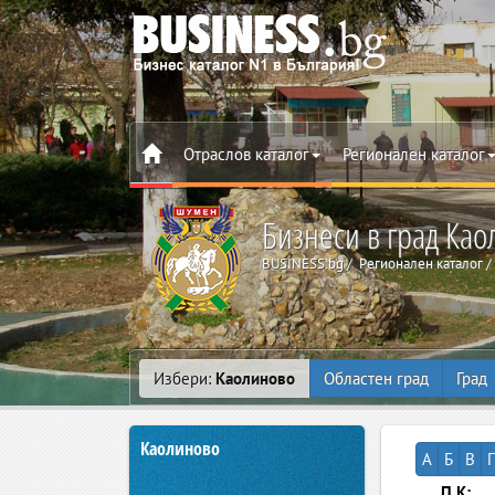
Отраслов каталог
Регионален каталог
Бизнеси в град Ка
BUSINESS.bg
Регионален каталог
Избери:
Каолиново
Областен град
Град
Каолиново
А
Б
В
Г
П.К: