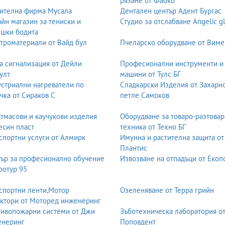
рязане от Фабко
ителна фирма Мусала
Дентален център Адент Бургас
йн магазин за тениски и
Студио за отслабване Angelic g
шки бодита
троматериали от Вайд бул
Пчеларско оборудване от Виме
а сигнализация от Дейли
Професионални инструменти и
улт
машини от Тулс БГ
стриални нагреватели по
Сладкарски Изделия от Захарн
чка от Сираков С
петле Самоков
тмасови и каучукови изделия
Оборудване за товаро-разтовар
есин пласт
техника от Техно БГ
спортни услуги от Алмирк
Имунна и растителна защита от
Плантис
ър за професионално обучение
Извозване на отпадъци от Екоп
ротур 95
спортни ленти,Мотор
Озеленяване от Терра грийн
ктори от Моторед инженеринг
ивопожарни системи от Джи
Зъботехническа лаборатория о
енеринг
Поповдент