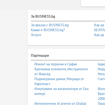
За BUSINESS.bg
За връзка с BUSINESS.bg
Как да
Какво е BUSINESS.bg?
БЕЗПЛА
Услуги
Как да
Партньори
Ремонт на перални в София
Адво
Крепежни елементи, Инструменти
Инду
от Фиксед
Мех
Подматрачни рамки, Матраци от
Счет
Европласт
Изкупуване на катализатори от Еко
Фоли
комерс
Врат
200
Интелигентни AI агенти от Digital
Прои