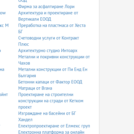
ООД
Фирма за асфалтиране Лори
low
Архитектура и проектиране от
Вертикали ЕООД
кс М
Преработка на пластмаса от Хеста
БГ
Счетоводни услуги от Контракт
Плюс
о
Архитектурно студио Интоарх
Метални и покривни конструкции от
Чахов
на
Метални конструкции от Пи Енд Ен
България
Бетонни капаци от Фактор ЕООД
Матраци от Brava
ойнт
Проектиране на строителни
конструкции на сгради от Кетком
проект
Изграждане на басейни от БГ
Хандел
т
Електропроектиране от Елмекс груп
Електронна платформа за онлайн