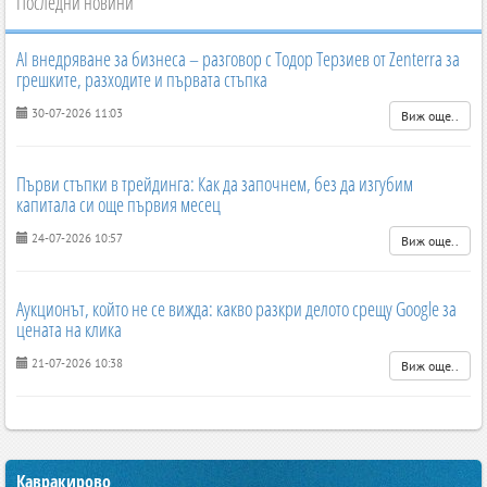
Последни новини
AI внедряване за бизнеса – разговор с Тодор Терзиев от Zenterra за
грешките, разходите и първата стъпка
30-07-2026 11:03
Виж още..
Първи стъпки в трейдинга: Как да започнем, без да изгубим
капитала си още първия месец
24-07-2026 10:57
Виж още..
Аукционът, който не се вижда: какво разкри делото срещу Google за
цената на клика
21-07-2026 10:38
Виж още..
Кавракирово