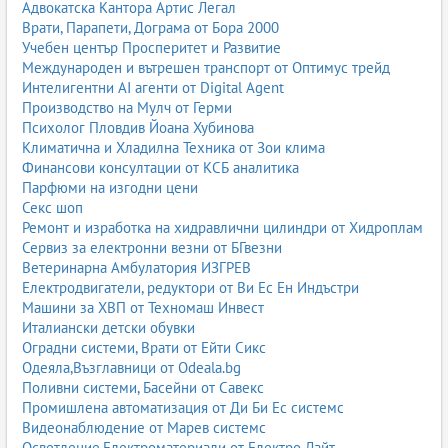
Адвокатска Кантора Артис Легал
Врати, Парапети, Дограма от Бора 2000
Учебен център Просперитет и Развитие
Международен и вътрешен транспорт от Оптимус трейд
Интелигентни AI агенти от Digital Agent
Производство на Мулч от Герми
Психолог Пловдив Йоана Хубинова
Климатична и Хладилна Техника от Зои клима
Финансови консултации от КСБ аналитика
Парфюми на изгодни цени
Секс шоп
Ремонт и изработка на хидравлични цилиндри от Хидроплам
Сервиз за електронни везни от БГвезни
Ветеринарна Амбулатория ИЗГРЕВ
Електродвигатели, редуктори от Ви Ес Ен Индъстри
Машини за ХВП от Техномаш Инвест
Италиански детски обувки
Оградни системи, Врати от Ейти Сикс
Одеяла,Възглавници от Odeala.bg
Поливни системи, Басейни от Савекс
Промишлена автоматизация от Ди Би Ес системс
Видеонаблюдение от Марев системс
Осветление,Електроматериали от Електро Лайт