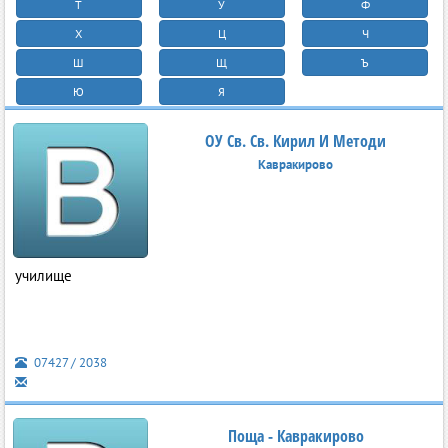
Т
У
Ф
Х
Ц
Ч
Ш
Щ
Ъ
Ю
Я
ОУ Св. Св. Кирил И Методи
Кавракирово
училище
07427 / 2038
Поща - Кавракирово