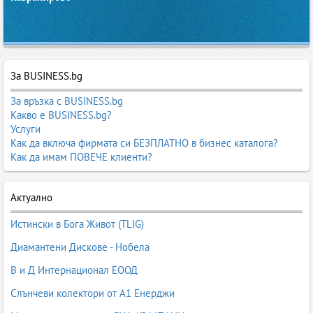
За BUSINESS.bg
За връзка с BUSINESS.bg
Какво е BUSINESS.bg?
Услуги
Как да включа фирмата си БЕЗПЛАТНО в бизнес каталога?
Как да имам ПОВЕЧЕ клиенти?
Актуално
Истински в Бога Живот (TLIG)
Диамантени Дискове - Нобела
В и Д Интернационал ЕООД
Слънчеви колектори от А1 Енерджи