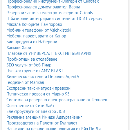
Професионални инструменти,Лагери от Снабтех
Професионален домоуправител Варна
Резервни части за електротелфери от G-tools
IT базирани интегрирани системи от ПСИТ сервиз
Махала Кочорите Пампорово
Мобилни телефони от Vsichkistoki
Мебели, паркет, врати от Канор
Био продукти от Наберини
Хамали Хари
Платове от УНИВЕРСАЛ ТЕКСТИЛ БЪЛГАРИЯ
Пробиотици за отслабване
SEO услуги от Уеб Пиар
Пясъкоструене от AMV BLAST
Химическо чистене и Пералня AgentA
Геодезия от Мапкад
Експресни таксиметрови превози
Пътнически превози от Марио 95
Системи за резервно електрозахранване от Техноек
Осветление от Сити Лайт
Електроуслуги от Електро ЛСВ
Рекламна агенция Имидж Адвъртайзинг
Производство на Палети от Булпалет
Нанасяне на незалепващи покрития от Ейч Пи Ди