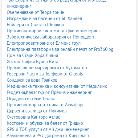
инженеринг
Озеленяване от Терра грийн
Изграждане на басейни от БГ Хандел
Бойлери от Светлю Шишков
Противопожарни системи от Джи инженеринг
Зъботехническа лаборатория от Поповдент
Електропроектиране от Елмекс груп
Електронна платформа за онлайн печат от Pro360.bg
Дом за Стари Хора Лилия
Хоспис София Буона Вита
Промишлени маркировки от Аутоматор
Резервни Части за Телфери от G-tools
Сондажи за вода Трайков
Медицинска техника и консумативи от Медилинк
Геодезия,Кадастър от Прециз инженеринг
Оградни системи Геопол
Противопожарна техника от Аквафорс
Дървени въглища от Никимол
Счетоводна Кантора Атлас
Костюми и обувки за балет от Гришко
GPS и ТОЛ услуги от Ай джи инженеринг
Алуминиева и PVC дограма от Ким пласт