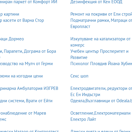
ниран паркет от Комфорт ИИ
Дезинфекция от Кен ЕООД
р картини
Ремонт на покриви от Ели стро
р касети от Варна Стор
Подматрачни рамки, Матраци о
Европласт
раци Дормео
Изкупуване на катализатори от
комерс
и, Парапети, Дограма от Бора
Учебен център Просперитет и
0
Развитие
зводство на Мулч от Герми
Психолог Пловдив Йоана Хуби
юми на изгодни цени
Секс шоп
ринарна Амбулатория ИЗГРЕВ
Електродвигатели, редуктори о
Ес Ен Индъстри
дни системи, Врати от Ейти
Одеяла,Възглавници от Odeala.
еонаблюдение от Марев
Осветление,Електроматериали 
емс
Електро Лайт
ически Надзор от Контролтест
Дамски якета и елеци от Геони