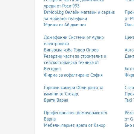
уреди от Роси 995
DrMobi.bg Онлайн магазин и сервиз
Прои
за мобилни телефони
от М
Мрежи от Ай джи нет
Онла
Домофонни Системи от Аудио
Цент
електроника
Винарска изба Тодор Опрев
Авто
Резервни части за строителна и
Дент
селскостопанска техника от
Весидон
Бето
Фирма за асфалтиране София
Фирм
Горивни камери Облицовки за
Сгл
камини от Стекар
Прои
Врати Варна
Taxi
Професионален домоуправител
Резе
Варна
от G
Мебели, паркет, врати от Канор
Био 