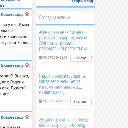
ве
Ковачевица
Последни новини
 ви у нас. Къща
сяка със
AI внедряване за бизнеса –
и ги харесваме.
разговор с Тодор Терзиев от
Zenterra за грешките,
акуска и 75 лв.
разходите и първата стъпка
30-07-2026 11:03
Виж още..
Ковачевица
Първи стъпки в трейдинга:
атята"! Високо,
Как да започнем, без да
дните Родопи
изгубим капитала си още
 от с. Гърмен)
първия месец
лните
24-07-2026 10:57
Виж още..
Ковачевица
Аукционът, който не се вижда:
какво разкри делото срещу
 Ще усетите