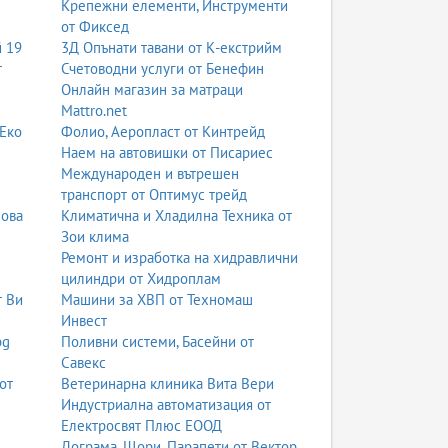
Крепежни елементи, Инструменти
от Фиксед
й 19
3Д Опънати тавани от К-екстрийм
т
Счетоводни услуги от Бенефин
Онлайн магазин за матраци
Mattro.net
 Еко
Фолио, Аеропласт от Кинтрейд
Наем на автовишки от Писариес
Международен и вътрешен
транспорт от Оптимус трейд
нова
Климатична и Хладилна Техника от
Зои клима
Ремонт и изработка на хидравлични
цилиндри от Хидроплам
т Ви
Машини за ХВП от Техномаш
Инвест
bg
Поливни системи, Басейни от
Савекс
от
Ветеринарна клиника Вита Вери
Индустриална автоматизация от
Електросвят Плюс ЕООД
Дограма, Щори, Парапети от Вектор