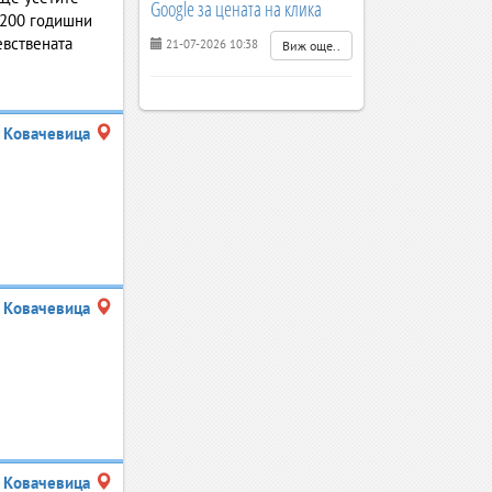
Google за цената на клика
е 200 годишни
евствената
21-07-2026 10:38
Виж още..
Ковачевица
Ковачевица
Ковачевица