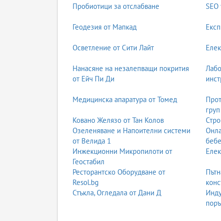
Пробиотици за отслабване
SEO 
Геодезия от Мапкад
Експ
Осветление от Сити Лайт
Елек
Нанасяне на незалепващи покрития
Лабо
от Ейч Пи Ди
инст
Медицинска апаратура от Томед
Прот
груп
Ковано Желязо от Тан Колов
Стро
Озеленяване и Напоителни системи
Онла
от Велида 1
бебе
Инжекционни Микропилоти от
Елек
Геостабил
Ресторантско Оборудване от
Пътн
Resol.bg
конс
Стъкла, Огледала от Дани Д
Инду
поръ