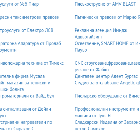
услуги от Уеб Пиар
Пясъкоструене от AMV BLAST
ресни таксиметрови превози
Пътнически превози от Марио 
троуслуги от Електро ЛСВ
Рекламна агенция Имидж
Адвъртайзинг
раторна Апаратура от Пролаб
Осветление, SMART HOME от И
рументи
Пауър
ивопожарна техника от Тимекс
CNC струговане,фрезоване,лаз
рязане от Фабко
ителна фирма Мусала
Дентален център Адент Бургас
йн магазин за тениски и
Студио за отслабване Angelic g
шки бодита
троматериали от Вайд бул
Пчеларско оборудване от Виме
а сигнализация от Дейли
Професионални инструменти и
улт
машини от Тулс БГ
стриални нагреватели по
Сладкарски Изделия от Захарн
чка от Сираков С
петле Самоков