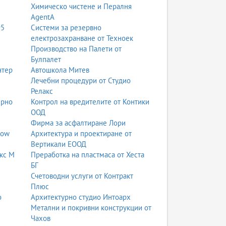
Химическо чистене и Пералня
AgentA
95
Системи за резервно
електрозахранване от Техноек
Производство на Палети от
Булпалет
нтер
Автошкола Митев
Лечебни процедури от Студио
Релакс
ерно
Контрол на вредителите от Контики
ООД
Фирма за асфалтиране Лори
low
Архитектура и проектиране от
Вертикали ЕООД
кс М
Преработка на пластмаса от Хеста
БГ
Счетоводни услуги от Контракт
Плюс
о
Архитектурно студио Интоарх
Метални и покривни конструкции от
Чахов