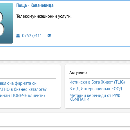
Поща - Ковачевица
Телекомуникационни услуги.
07527/411
Актуално
Истински в Бога Живот (TLIG)
 включа фирмата си
В и Д Интернационал ЕООД
ТНО в бизнес каталога?
 имам ПОВЕЧЕ клиенти?
Метални керемиди от РУФ
КЪМПАНИ