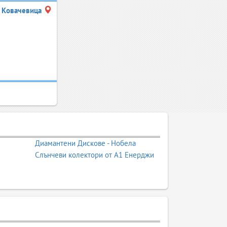
Ковачевица
Диамантени Дискове - Нобела
Слънчеви колектори от А1 Енерджи