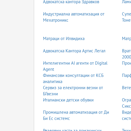
Адвокатска кантора Здравков
Лами
Индустриална автоматизация от
Супе
Мехатроникс
Тоне
Матраци от Илвидиха
Мат
Адвокатска Кантора Артис Легал
Врат
200
Интелигентни AI агенти от Digital
Прои
Agent
Финансови консултации от КСБ
Парф
аналитика
Сервиз за електронни везни от
Вете
БГвезни
Италиански детски обувки
Огра
Сикс
Промишлена автоматизация от Ди
Вид
Би Ес системс
сист
Резервни части за домакински
Техн