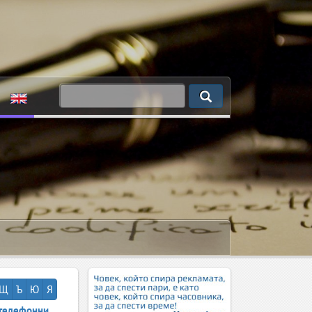
Щ
Ъ
Ю
Я
телефонни