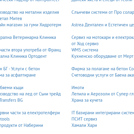
зводство на метални изделия
Слънчеви системи от Про солар
етал Митев
йн магазин за гуми Хидротерм
Astrea Дентален и Естетичен ц
рална Ветеринарна Клиника
Сервиз на мотокари и електрок
от Ход сервиз
части втора употреба от Франц
WMS система
ална Клиника Ортодент
Кухненско оборудване от Мерт
н БГ - Услуги с бетон
Фирма за полагане на бетон С
а за асфалтиране
Счетоводни услуги от Баена ака
обяеми къщи
Имоти
зводство на лед от Съни трейд
Лепила и Аерозоли от Супер гл
 Transfers BG
Храна за кучета
рвни части за електротелфери
IT базирани интегрирани систе
-tools
ПСИТ сервиз
продукти от Наберини
Хамали Хари