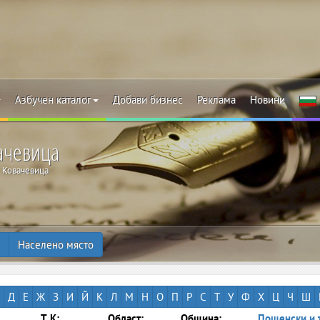
Азбучен каталог
Добави бизнес
Реклама
Новини
вачевица
Ковачевица
Населено място
Д
Е
Ж
З
И
Й
К
Л
М
Н
О
П
Р
С
Т
У
Ф
Х
Ц
Ч
Ш
Т.К:
Област:
Община:
Пощенски и 