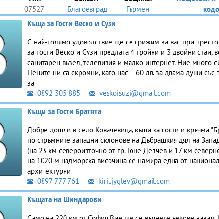
07527
Благоевград
Гърмен
кодо
Къща за Гости Веско и Сузи
С най-голямо удоволствие ще се грижим за вас при престоя
за гости Веско и Сузи предлага 4 тройни и 3 двойни стаи, в
санитарен възел, телевизия и малко интернет. Ние много с
Цените ни са скромни, като нас – 60 лв. за двама души със з
за
0892 305 885
veskoisuzi@gmail.com
Къщи за Гости Братята
Добре дошли в село Ковачевица, къщи за гости и кръчма "Бр
по стръмните западни склонове на Дъбрашкия дял на Запа
(на 23 км североизточно от гр. Гоце Делчев и 17 км северно
на 1020 м надморска височина се намира една от национа
архитектурни
0897 777 761
kiril.jyglev@gmail.com
Къщата на Шиндарови
Само на 220 км от София Вие ще се върнете векове назад.