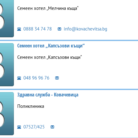
Семеен хотел „Мелчина къща“
0888 34 74 78
info@kovachevitsa.bg
Семеен хотел „Капсъзови къщи“
Семеен хотел „Капсъзови къщи“
048 96 96 76
Здравна служба - Ковачевица
Поликлиника
07527/425