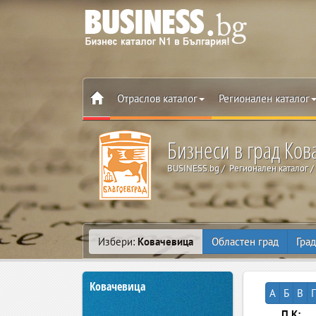
Отраслов каталог
Регионален каталог
Бизнеси в град Ко
BUSINESS.bg
Регионален каталог
Избери:
Ковачевица
Областен град
Град
Ковачевица
А
Б
В
Г
П.К: