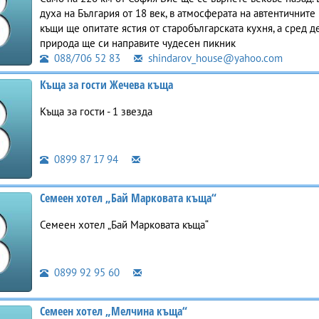
духа на България от 18 век, в атмосферата на автентичнит
къщи ще опитате ястия от старобългарската кухня, а сред д
природа ще си направите чудесен пикник
088/706 52 83
shindarov_house@yahoo.com
Къща за гости Жечева къща
Къща за гости - 1 звезда
0899 87 17 94
Семеен хотел „Бай Марковата къща“
Семеен хотел „Бай Марковата къща“
0899 92 95 60
Семеен хотел „Мелчина къща“