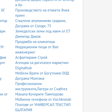
и Ко
 БГ
Производството на етикети Янев
принт
ентър
Стъклени алуминиеви градини,
Дограма от Соларс 75
ари
Земеделски земи под наем от ЕТ
Димитър Диков
Продажба на климатици
 М
Индукционни пещи от Вал
инженеринг
офия
Асфалтиране Строй
унт
Агенция за дигитален маркетинг
Digitalhub
Мебели Врати от Богутлиев ООД
у
Дограма Монтана
Професионални
инструменти,Лагери от Снабтех
ми от
Махала Кочорите Пампорово
Мобилни телефони от Vsichkistoki
Платове от УНИВЕРСАЛ ТЕКСТИЛ
БЪЛГАРИЯ