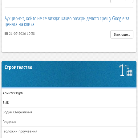
Аукционът, който не се вижда: какво разкри делото срещу Google за
цената на клика
21-07-2026 10:38
Виж още..
Строителство
Архитектура
ВИК
Водни Съоръжения
Геодезия
Геоложки проучвания