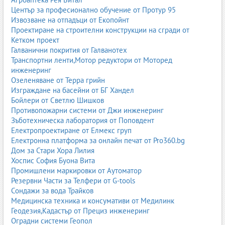
Център за професионално обучение от Протур 95
Извозване на отпадъци от Екопойнт
Проектиране на строителни конструкции на сгради от
Кетком проект
Галванични покрития от Галванотех
Транспортни ленти,Мотор редуктори от Моторед
инженеринг
Озеленяване от Терра грийн
Изграждане на басейни от БГ Хандел
Бойлери от Светлю Шишков
Противопожарни системи от Джи инженеринг
Зъботехническа лаборатория от Поповдент
Електропроектиране от Елмекс груп
Електронна платформа за онлайн печат от Pro360.bg
Дом за Стари Хора Лилия
Хоспис София Буона Вита
Промишлени маркировки от Аутоматор
Резервни Части за Телфери от G-tools
Сондажи за вода Трайков
Медицинска техника и консумативи от Медилинк
Геодезия,Кадастър от Прециз инженеринг
Оградни системи Геопол