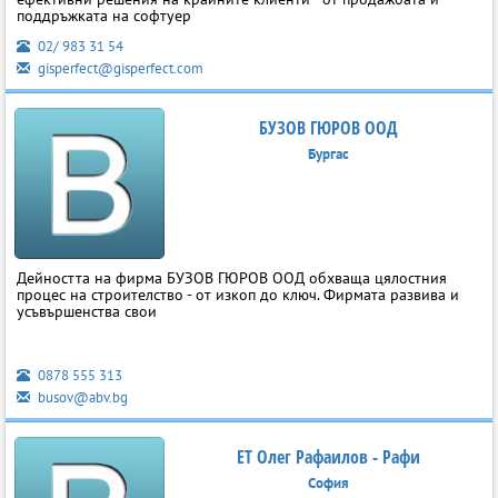
поддръжката на софтуер
02/ 983 31 54
gisperfect@gisperfect.com
БУЗОВ ГЮРОВ ООД
Бургас
Дейността на фирма БУЗОВ ГЮРОВ ООД обхваща цялостния
процес на строителство - от изкоп до ключ. Фирмата развива и
усъвършенства свои
0878 555 313
busov@abv.bg
ЕТ Олег Рафаилов - Рафи
София