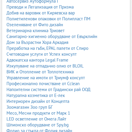
Автосервиз Аутоформула Г
Преводи и Легализация от Призма
Добив на варовик от Киряевска вар
Полиетиленови опаковки от Полипласт ПМ
Озеленяване от Фито дизайн
Ветеринарна клиника Триовет
Санитарно-хигиенно оборудване от Евърклийн
Дом за Възрастни Хора Аркадия
Преработка на гъби, EPAL палети от Спиро
Счетоводни услуги от Успех консулт
Адвокатска кантора Legal Frame
Изкупуване на отпадъчно олио от BLOIL
ВИК и Отопление от Топлотехника
Управление на имоти от Триумф консулт
Професионално почистване от Cclean
Напоителни системи от Градински рай ООД
Натурална козметика от Е-лек
Интериорен дизайн от Концепта
Зоомагазин Зоо груп БГ
Месо, Месни продукти от Марк 1
LED осветление от Омега Лайт
Шпионско оборудване от Spy.bg
Фолио за стъкла от Фолия дизайн