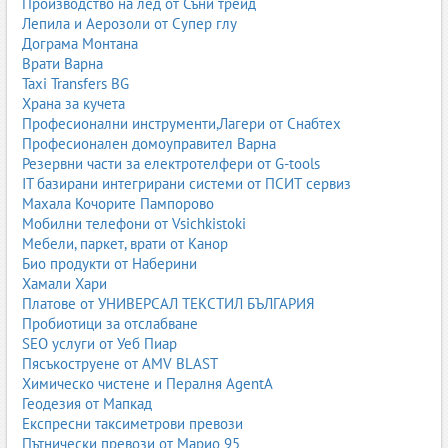
Производство на лед от Съни трейд
Изкопни работи и сондажи Шумен
Лепила и Аерозоли от Супер глу
Изкопни работи и сондажи Добрич
Дограма Монтана
Изкопни работи и сондажи Монтана
Врати Варна
Изкопни работи и сондажи Сливен
Taxi Transfers BG
Изкопни работи и сондажи Ямбол
Храна за кучета
Всички фирми за изкопни работи и сондажи в България
Професионални инструменти,Лагери от Снабтех
Професионален домоуправител Варна
Виж всички фирми за изкопни работи и сондажи
Резервни части за електротелфери от G-tools
IT базирани интегрирани системи от ПСИТ сервиз
Бетон - пробиване и рязане
,
Ерлифт
,
Земекопни услуги
,
Махала Кочорите Пампорово
Изкопни работи - предприемачи
,
Кладенци - изкопаване
,
Мобилни телефони от Vsichkistoki
Къртене
,
Сондажи
,
Сондажи за вода
,
Услуги с Бобкат
Мебели, паркет, врати от Канор
Био продукти от Наберини
Хамали Хари
Платове от УНИВЕРСАЛ ТЕКСТИЛ БЪЛГАРИЯ
Пробиотици за отслабване
SEO услуги от Уеб Пиар
Пясъкоструене от AMV BLAST
Химическо чистене и Пералня AgentA
Геодезия от Мапкад
Експресни таксиметрови превози
Пътнически превози от Марио 95