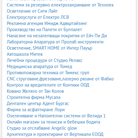
Системи за резервно електрозахранване от Техноек
Осветление от Сити Лайт
Електроуслуги от Електро ЛСВ
Рекламна агенция Имидж Адвъртайзинг
Производство на Палети от Булпалет
Нанасяне на незалепващи покрития от Ейч Пи Ди
Лабораторна Апаратура от Пролаб инструменти
Осветление, SMART HOME от Интер Пауър
Автошкола Митев
Лечебни процедури от Студио Релакс
Медицинска апаратура от Томед
Противопожарна техника от Тимекс груп
CNC струговане,фрезоване,лазерно рязане от Фабко
Контрол на вредителите от Контики ООД
Ковано Желязо от Тан Колов
Строителна фирма Мусала
Дентален център Адент Бургас
Фирма за асфалтиране Лори
Озеленяване и Напоителни системи от Велида 1
Онлайн магазин за тениски и бебешки бодита
Студио за отслабване Angelic glow
Архитектура и проектиране от Вертикали ЕООД