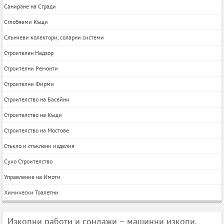
Саниране на Сгради
Сглобяеми Къщи
Слънчеви колектори, соларни системи
Строителен Надзор
Строителни Ремонти
Строителни Фирми
Строителство на Басейни
Строителство на Къщи
Строителство на Мостове
Стъкло и стъклени изделия
Сухо Строителство
Управление на Имоти
Химически Тоалетни
Изкопни работи и сондажи – машинни изкопи,