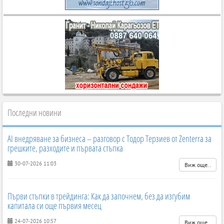
Последни новини
AI внедряване за бизнеса – разговор с Тодор Терзиев от Zenterra за
грешките, разходите и първата стъпка
30-07-2026 11:03
Виж още..
Първи стъпки в трейдинга: Как да започнем, без да изгубим
капитала си още първия месец
24-07-2026 10:57
Виж още..