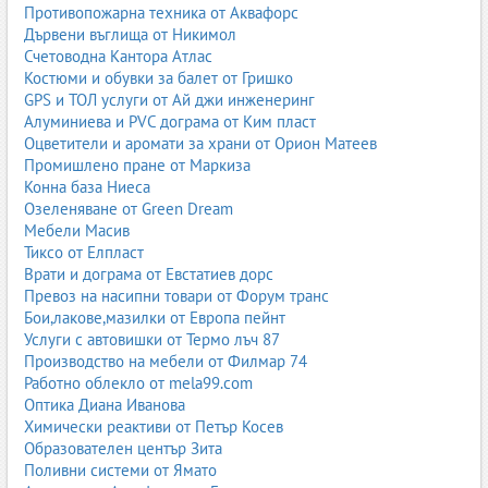
Противопожарна техника от Аквафорс
Дървени въглища от Никимол
Счетоводна Кантора Атлас
Костюми и обувки за балет от Гришко
GPS и ТОЛ услуги от Ай джи инженеринг
Алуминиева и PVC дограма от Ким пласт
Оцветители и аромати за храни от Орион Матеев
Промишлено пране от Маркиза
Конна база Ниеса
Озеленяване от Green Dream
Мебели Масив
Тиксо от Елпласт
Врати и дограма от Евстатиев дорс
Превоз на насипни товари от Форум транс
Бои,лакове,мазилки от Европа пейнт
Услуги с автовишки от Термо лъч 87
Производство на мебели от Филмар 74
Работно облекло от mela99.com
Оптика Диана Иванова
Химически реактиви от Петър Косев
Образователен център Зита
Поливни системи от Ямато