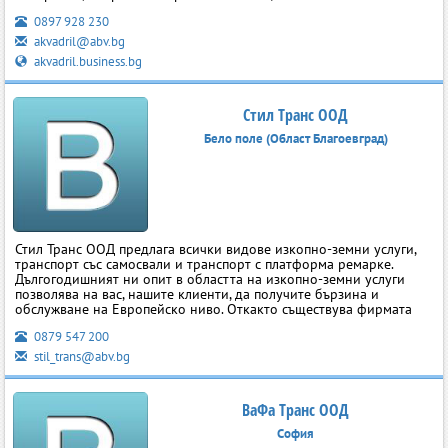
0897 928 230
akvadril@abv.bg
akvadril.business.bg
Стил Транс ООД
Бело поле (Област Благоевград)
Стил Транс ООД предлага всички видове изкопно-земни услуги,
транспорт със самосвали и транспорт с платформа ремарке.
Дългогодишният ни опит в областта на изкопно-земни услуги
позволява на вас, нашите клиенти, да получите бързина и
обслужване на Европейско ниво. Откакто съществува фирмата
0879 547 200
stil_trans@abv.bg
ВаФа Транс ООД
София