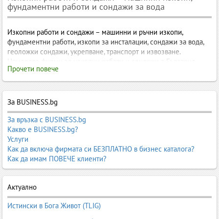
фундаментни работи и сондажи за вода
Изкопни работи и сондажи – машинни и ръчни изкопи,
фундаментни работи, изкопи за инсталации, сондажи за вода,
геоложки сондажи, укрепване, транспорт и извозване.
Намерете фирми за изкопни работи и сондажи в България.
Прочети повече
Изкопни работи и сондажи – машинни и ръчни изкопи,
фундаментни работи, пробиване, сондажи за вода, геоложки
сондажи и специализирани изкопни услуги
За BUSINESS.bg
Изкопните работи и сондажите
са първият и най‑важен етап от
всеки строителен, инфраструктурен или инженерно‑геоложки
За връзка с BUSINESS.bg
проект. Те включват подготовка на терена, изкопи за
Какво е BUSINESS.bg?
фундаменти, канали, инсталации, пътища, както и сондажи за
Услуги
вода, геоложки проучвания, укрепване и специализирани
Как да включа фирмата си БЕЗПЛАТНО в бизнес каталога?
инженерни дейности. В Business.bg ще откриете фирми, които
Как да имам ПОВЕЧЕ клиенти?
предлагат
машинни и ръчни изкопи, сондажи, пробиване,
фундаментни работи, дренажи, укрепване и специализирани
услуги
.
Актуално
Категорията е насочена към строителни фирми, инвеститори,
Истински в Бога Живот (TLIG)
проектанти, ВиК и електро компании, общини, индустриални