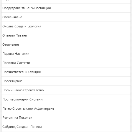
Оборудване за Бензиностанции
Озеленяване
Околна Среда и Екология
Опънати Тавани
Отопление
Подови Настилки
Поливни Системи
Пречиствателни Станции
Проектиране
Промишлено Строителство
Противопожарни Системи
Пътно Строителство, Асфалтиране
Ремонт на Покриви
Сайдинг, Сандвич Панели