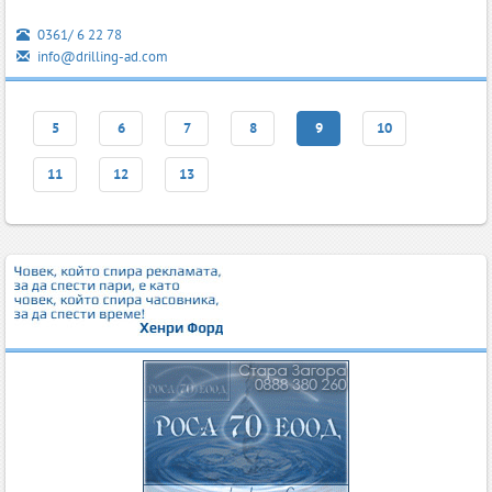
0361/ 6 22 78
info@drilling-ad.com
5
6
7
8
9
10
11
12
13