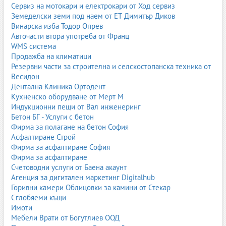
Изберете вашия град и намерете фирми за изкопни работи и
Сервиз на мотокари и електрокари от Ход сервиз
сондажи:
Земеделски земи под наем от ЕТ Димитър Диков
Винарска изба Тодор Опрев
Изкопни работи и сондажи София
Авточасти втора употреба от Франц
Изкопни работи и сондажи Пловдив
WMS система
Изкопни работи и сондажи Варна
Продажба на климатици
Изкопни работи и сондажи Бургас
Резервни части за строителна и селскостопанска техника от
Изкопни работи и сондажи Хасково
Весидон
Изкопни работи и сондажи Плевен
Дентална Клиника Ортодент
Изкопни работи и сондажи Велико Търново
Кухненско оборудване от Мерт М
Изкопни работи и сондажи Пазарджик
Индукционни пещи от Вал инженеринг
Изкопни работи и сондажи Видин
Бетон БГ - Услуги с бетон
Изкопни работи и сондажи Кърджали
Фирма за полагане на бетон София
Изкопни работи и сондажи Разград
Асфалтиране Строй
Изкопни работи и сондажи Смолян
Фирма за асфалтиране София
Изкопни работи и сондажи Търговище
Фирма за асфалтиране
Изкопни работи и сондажи Враца
Счетоводни услуги от Баена акаунт
Изкопни работи и сондажи Кюстендил
Агенция за дигитален маркетинг Digitalhub
Изкопни работи и сондажи Перник
Горивни камери Облицовки за камини от Стекар
Изкопни работи и сондажи Русе
Сглобяеми къщи
Изкопни работи и сондажи Габрово
Имоти
Изкопни работи и сондажи Ловеч
Мебели Врати от Богутлиев ООД
Изкопни работи и сондажи Силистра