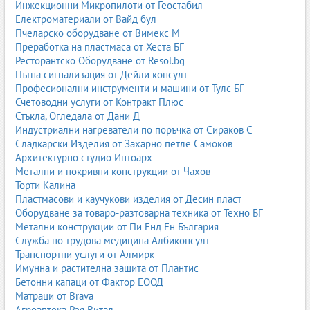
Инжекционни Микропилоти от Геостабил
Електроматериали от Вайд бул
Пчеларско оборудване от Вимекс М
Преработка на пластмаса от Хеста БГ
Ресторантско Оборудване от Resol.bg
Пътна сигнализация от Дейли консулт
Професионални инструменти и машини от Тулс БГ
Счетоводни услуги от Контракт Плюс
Стъкла, Огледала от Дани Д
Индустриални нагреватели по поръчка от Сираков С
Сладкарски Изделия от Захарно петле Самоков
Архитектурно студио Интоарх
Метални и покривни конструкции от Чахов
Торти Калина
Пластмасови и каучукови изделия от Десин пласт
Оборудване за товаро-разтоварна техника от Техно БГ
Метални конструкции от Пи Енд Ен България
Служба по трудова медицина Албиконсулт
Транспортни услуги от Алмирк
Имунна и растителна защита от Плантис
Бетонни капаци от Фактор ЕООД
Матраци от Brava
Агроаптека Рея Витал