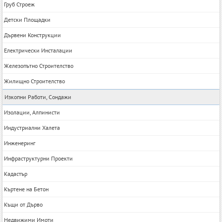
Груб Строеж
Детски Площадки
Дървени Конструкции
Електрически Инсталации
Железопътно Строителство
Жилищно Строителство
Изкопни Работи, Сондажи
Изолации, Алпинисти
Индустриални Халета
Инженеринг
Инфраструктурни Проекти
Кадастър
Къртене на Бетон
Къщи от Дърво
Недвижими Имоти