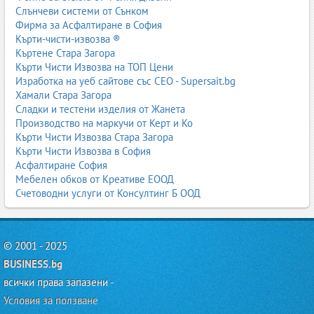
Слънчеви системи от Сънком
Фирма за Асфалтиране в София
Кърти-чисти-извозва ®
Къртене Стара Загора
Кърти Чисти Извозва на ТОП Цени
Изработка на уеб сайтове със СЕО - Supersait.bg
Хамали Стара Загора
Сладки и тестени изделия от Жанета
Производство на маркучи от Керт и Ко
Кърти Чисти Извозва Стара Загора
Кърти Чисти Извозва в София
Асфалтиране София
Мебелен обков от Креативе ЕООД
Счетоводни услуги от Консултинг Б ООД
© 2001 - 2025
BUSINESS.bg
всички права запазени -
Условия за ползване