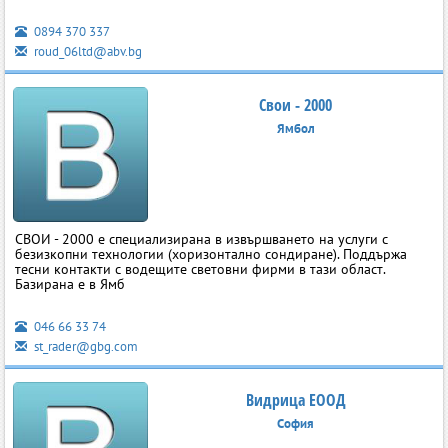
0894 370 337
roud_06ltd@abv.bg
Свои - 2000
Ямбол
СВОИ - 2000 е специализирана в извършването на услуги с
безизкопни технологии (хоризонтално сондиране). Поддържа
тесни контакти с водещите световни фирми в тази област.
Базирана е в Ямб
046 66 33 74
st_rader@gbg.com
Видрица ЕООД
София