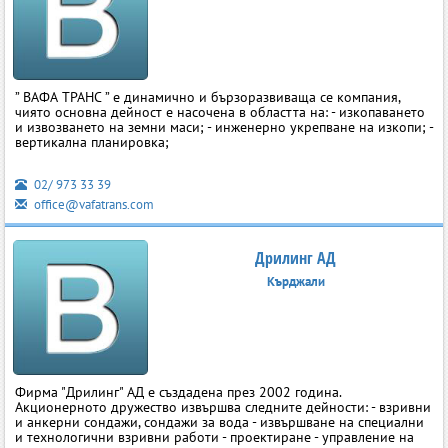
” ВАФА ТРАНС ” е динамично и бързоразвиваща се компания,
чиято основна дейност е насочена в областта на: - изкопаването
и извозването на земни маси; - инженерно укрепване на изкопи; -
вертикална планировка;
02/ 973 33 39
office@vafatrans.com
Дрилинг АД
Кърджали
Фирма "Дрилинг" АД е създадена през 2002 година.
Акционерното дружество извършва следните дейности: - взривни
и анкерни сондажи, сондажи за вода - извършване на специални
и технологични взривни работи - проектиране - управление на