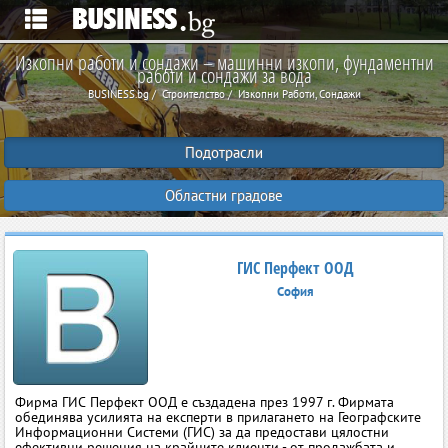
Изкопни работи и сондажи – машинни изкопи, фундаментни
работи и сондажи за вода
BUSINESS.bg
Строителство
Изкопни Работи, Сондажи
Подотрасли
Областни градове
ГИС Перфект ООД
София
Фирма ГИС Перфект ООД е създадена през 1997 г. Фирмата
обединява усилията на експерти в прилагането на Географските
Информационни Системи (ГИС) за да предостави цялостни
ефективни решения на крайните клиенти - от продажбата и