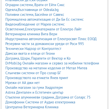
3. Сондажи за укрепване и специализирани дейности
Оградни системи, Врати от Ейти Сикс
Одеяла,Възглавници от Odeala.bg
микропилоти;
Поливни системи, Басейни от Савекс
анкери;
Промишлена автоматизация от Ди Би Ес системс
инжекционни сондажи;
Видеонаблюдение от Марев системс
сондажи за геотермални системи;
Осветление,Електроматериали от Електро Лайт
сондажи за дренаж и водоотвеждане.
Ветеринарна клиника Вита Вери
Укрепване и стабилизация
Индустриална автоматизация от Електросвят Плюс ЕООД
Резервни части за домакински уреди от Роси 995
укрепване на изкопи;
Технически Надзор от Контролтест
шпунтови стени;
Дамски якета и елеци от Геони
подпорни конструкции;
Дограма, Щори, Парапети от Вектор и Ко
укрепване на склонове;
DrMobi.bg Онлайн магазин и сервиз за мобилни телефони
геомрежи и геотекстили;
Производство на метални изделия от Метал Митев
инжекционни системи.
Слънчеви системи от Про солар БГ
Транспорт и извозване
Производството на етикети Янев принт
извозване на земни маси;
Мрежи от Ай джи нет
транспорт на инертни материали;
Онлайн магазин за гуми Хидротерм
доставка на пясък, чакъл, филц;
Astrea Дентален и Естетичен център
доставка на трошен камък и баластра.
Стъклени алуминиеви градини, Дограма от Соларс 75
Изкопни работи и сондажи по градове
Домофонни Системи от Аудио електроника
Централна Ветеринарна Клиника