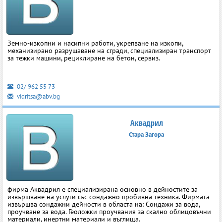
Земно-изкопни и насипни работи, укрепване на изкопи,
механизирано разрушаване на сгради, специализиран транспорт
за тежки машини, рециклиране на бетон, сервиз.
02/ 962 55 73
vidritsa@abv.bg
Аквадрил
Стара Загора
фирма Аквадрил е специализирана основно в дейностите за
извършване на услуги със сондажно пробивна техника. Фирмата
извършва сондажни дейности в областа на: Сондажи за вода,
проучване за вода. Геоложки проучвания за скално облицовъчни
материали, инертни материали и въглища.