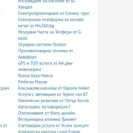
Изграждане на басейни от БГ
Хандел
т
Електропроектиране от Елмекс груп
Електронна платформа за онлайн
печат от Pro360.bg
Резервни Части за Телфери от G-
tools
Оградни системи Геопол
Противопожарна техника от
Аквафорс
GPS и ТОЛ услуги от Ай джи
инженеринг
Конна база Ниеса
Мебели Масив
Форум
Бои,лакове,мазилки от Европа пейнт
Услуги с автовишки от Термо лъч 87
Химически реактиви от Петър Косев
Автосервиз Аутоформула Г
Озеленяване от Фито дизайн
Ветеринарна клиника Триовет
и от
Счетоводни услуги от Успех консулт
Адвокатска кантора Legal Frame