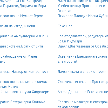
о, Аеропласт от Кинтрейд
Наем на автовишки от Писарие
и, Парапети, Дограма от Бора
Учебен център Просперитет и
0
Развитие
зводство на Мулч от Герми
Психолог Пловдив Йоана Хуби
юми на изгодни цени
Секс шоп
ринарна Амбулатория ИЗГРЕВ
Електродвигатели, редуктори о
Ес Ен Индъстри
дни системи, Врати от Ейти
Одеяла,Възглавници от Odeala.
еонаблюдение от Марев
Осветление,Електроматериали 
емс
Електро Лайт
ически Надзор от Контролтест
Дамски якета и елеци от Геони
зводство на метални изделия
Слънчеви системи от Про солар
етал Митев
йн магазин за гуми Хидротерм
Astrea Дентален и Естетичен ц
рална Ветеринарна Клиника
Сервиз на мотокари и електрок
от Ход сервиз