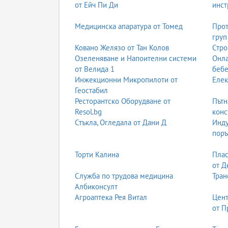
от Ейч Пи Ди
инст
Медицинска апаратура от Томед
Прот
груп
Ковано Желязо от Тан Колов
Стро
Озеленяване и Напоителни системи
Онла
от Велида 1
бебе
Инжекционни Микропилоти от
Елек
Геостабил
Ресторантско Оборудване от
Пътн
Resol.bg
конс
Стъкла, Огледала от Дани Д
Инду
поръ
Торти Калина
Плас
от Д
Служба по трудова медицина
Тран
Албиконсулт
Агроаптека Рея Витал
Цент
от П