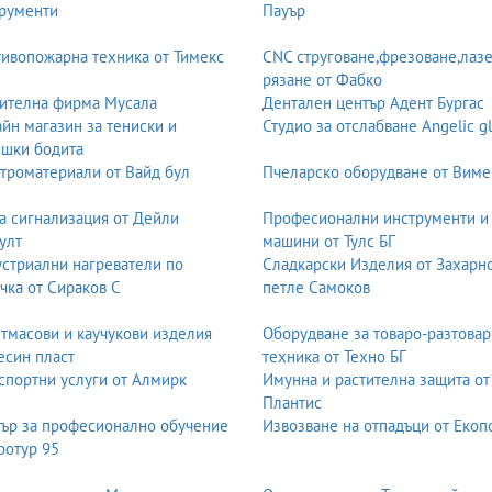
рументи
Пауър
ивопожарна техника от Тимекс
CNC струговане,фрезоване,лаз
рязане от Фабко
ителна фирма Мусала
Дентален център Адент Бургас
йн магазин за тениски и
Студио за отслабване Angelic g
шки бодита
троматериали от Вайд бул
Пчеларско оборудване от Виме
а сигнализация от Дейли
Професионални инструменти и
улт
машини от Тулс БГ
стриални нагреватели по
Сладкарски Изделия от Захарн
чка от Сираков С
петле Самоков
тмасови и каучукови изделия
Оборудване за товаро-разтовар
есин пласт
техника от Техно БГ
спортни услуги от Алмирк
Имунна и растителна защита от
Плантис
ър за професионално обучение
Извозване на отпадъци от Екоп
ротур 95