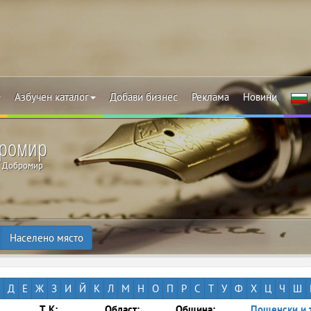
Азбучен каталог
Добави бизнес
Реклама
Новини
бромир
Добромир
Населено място
Д
Е
Ж
З
И
Й
К
Л
М
Н
О
П
Р
С
Т
У
Ф
Х
Ц
Ч
Ш
Т.К:
Област:
Община:
Пощенски и 