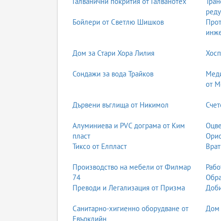
Галванични покрития от Галванотех
Тран
реду
Бойлери от Светлю Шишков
Прот
инж
Дом за Стари Хора Лилия
Хосп
Сондажи за вода Трайков
Меди
от М
Дървени въглища от Никимол
Счет
Алуминиева и PVC дограма от Ким
Оцве
пласт
Ори
Тиксо от Елпласт
Врат
Производство на мебели от Филмар
Рабо
74
Обра
Преводи и Легализация от Призма
Доби
Санитарно-хигиенно оборудване от
Дом 
Евърклийн