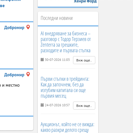
ве
Последни новини
Добромир
AI внедряване за бизнеса –
разговор с Тодор Терзиев от
Zenterra за грешките,
разходите и първата стъпка
30-07-2026 11:03
Виж още..
Добромир
Първи стъпки в трейдинга:
Как да започнем, без да
 и местно
изгубим капитала си още
първия месец
24-07-2026 10:57
Виж още..
Аукционът, който не се вижда:
какво разкри делото срещу