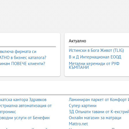
Актуално
Истински в Бога Живот (TLIG)
 включа фирмата си
В и Д Интернационал ЕООД
ТНО в бизнес каталога?
 имам ПОВЕЧЕ клиенти?
Метални керемиди от РУФ
КЪМПАНИ
катска кантора Здравков
Ламиниран паркет от Комфорт
стриална автоматизация от
Супер картини
атроникс
3Д Опънати тавани от К-екстри
оводни услуги от Бенефин
Онлайн магазин за матраци
Mattro.net