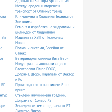
с
Адвокатска Кантора Артис Легал
Международен и вътрешен
транспорт от Оптимус трейд
нова
Климатична и Хладилна Техника от
Зои клима
Ремонт и изработка на хидравлични
цилиндри от Хидроплам
т Ви
Машини за ХВП от Техномаш
Инвест
bg
Поливни системи, Басейни от
Савекс
от
Ветеринарна клиника Вита Вери
Индустриална автоматизация от
Електросвят Плюс ЕООД
Дограма, Щори, Парапети от Вектор
и Ко
 БГ
Производството на етикети Янев
принт
ентър
Стъклени алуминиеви градини,
Дограма от Соларс 75
ари
Земеделски земи под наем от ЕТ
Димитър Диков