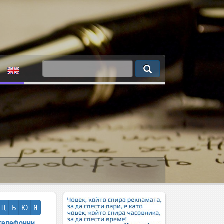
Щ
Ъ
Ю
Я
телефонни