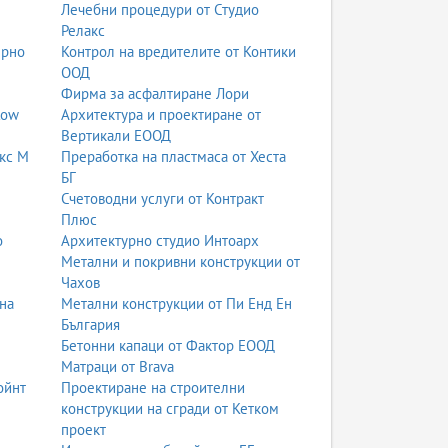
Лечебни процедури от Студио
Релакс
ерно
Контрол на вредителите от Контики
ООД
Фирма за асфалтиране Лори
low
Архитектура и проектиране от
Вертикали ЕООД
кс М
Преработка на пластмаса от Хеста
БГ
Счетоводни услуги от Контракт
Плюс
о
Архитектурно студио Интоарх
Метални и покривни конструкции от
Чахов
на
Метални конструкции от Пи Енд Ен
България
Бетонни капаци от Фактор ЕООД
Матраци от Brava
ойнт
Проектиране на строителни
конструкции на сгради от Кетком
проект