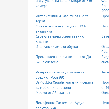
Изкупуване на катализатори от Еко
Фоли
комерс
Врат
200
Интелигентни AI агенти от Digital
Прои
Agent
Финансови консултации от КСБ
Парф
аналитика
Сервиз за електронни везни от
Вете
БГвезни
Италиански детски обувки
Огра
Сикс
Промишлена автоматизация от Ди
Вид
Би Ес системс
сист
Резервни части за домакински
Техн
уреди от Роси 995
DrMobi.bg Онлайн магазин и сервиз
Прои
за мобилни телефони
от М
Мрежи от Ай джи нет
Онла
Домофонни Системи от Аудио
Цент
електроника