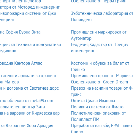
спортни ленти,Мотор
Озеленяване от Терра грийн
ктори от Моторед инженеринг
ивопожарни системи от Джи
Зъботехническа лаборатория о
енеринг
Поповдент
ис София Буона Вита
Промишлени маркировки от
Аутоматор
цинска техника и консумативи
Геодезия,Кадастър от Прециз
едилинк
инженеринг
оводна Кантора Атлас
Костюми и обувки за балет от
Гришко
тители и аромати за храни от
Промишлено пране от Маркиза
он Матеев
Озеленяване от Green Dream
и и дограма от Евстатиев дорс
Превоз на насипни товари от 
транс
тно облекло от mela99.com
Оптика Диана Иванова
зователен център Зита
Поливни системи от Ямато
в на варовик от Киряевска вар
Полиетиленови опаковки от
Полипласт ПМ
за Възрастни Хора Аркадия
Преработка на гъби, EPAL палет
Спиро