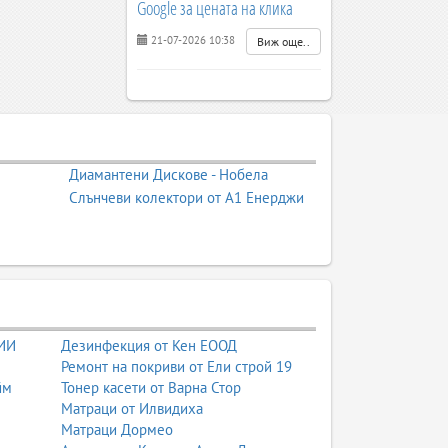
Google за цената на клика
21-07-2026 10:38
Виж още..
Диамантени Дискове - Нобела
Слънчеви колектори от А1 Енерджи
 ИИ
Дезинфекция от Кен ЕООД
Ремонт на покриви от Ели строй 19
йм
Тонер касети от Варна Стор
Матраци от Илвидиха
Матраци Дормео