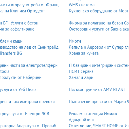
части втора употреба от Франц
WMS система
ална Клиника Ортодент
Кухненско оборудване от Мерт
н БГ - Услуги с бетон
Фирма за полагане на бетон С
а за асфалтиране
Счетоводни услуги от Баена ака
обяеми къщи
Имоти
зводство на лед от Съни трейд
Лепила и Аерозоли от Супер гл
 Transfers BG
Храна за кучета
рвни части за електротелфери
IT базирани интегрирани систе
-tools
ПСИТ сервиз
продукти от Наберини
Хамали Хари
услуги от Уеб Пиар
Пясъкоструене от AMV BLAST
ресни таксиметрови превози
Пътнически превози от Марио 
троуслуги от Електро ЛСВ
Рекламна агенция Имидж
Адвъртайзинг
раторна Апаратура от Пролаб
Осветление, SMART HOME от И