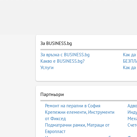
За BUSINESS.bg
За връзка с BUSINESS.bg
Как да
Какво е BUSINESS.bg?
БЕЗПЛА
Услуги
Как да
Партньори
Ремонт на перални в София
Адво
Крепежни елементи, Инструменти
Инду
от Фиксед
Мех
Подматрачни рамки, Матраци от
Счет
Европласт