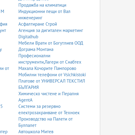
Продажба на климатици
 М
Индукционни пещи от Вал
инженеринг
офия
Асфалтиране Строй
унт
Агенция за дигитален маркетинг
Digitalhub
Мебели Врати от Богутлиев ООД
у
Дограма Монтана
Професионални
инструменти,Лагери от Снабтех
ми от
Махала Кочорите Пампорово
Мобилни телефони от Vsichkistoki
Платове от УНИВЕРСАЛ ТЕКСТИЛ
БЪЛГАРИЯ
Химическо чистене и Пералня
AgentA
95
Системи за резервно
електрозахранване от Техноек
Производство на Палети от
Булпалет
нтер
Автошкола Митев