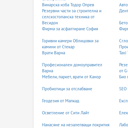
Винарска изба Тодор Опрев
Авто
Резервни части за строителна и
Дент
селскостопанска техника от
Весидон
Бето
Фирма за асфалтиране София
Фирм
Горивни камери Облицовки за
Сгл
камини от Стекар
Прои
Врати Варна
Taxi
Професионален домоуправител
Резе
Варна
от G
Мебели, паркет, врати от Канор
Био 
Пробиотици за отслабване
SEO 
Геодезия от Мапкад
Експ
Осветление от Сити Лайт
Елек
Нанасяне на незалепващи покрития
Лабо