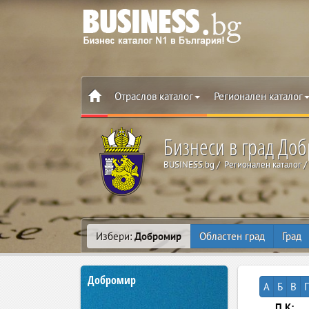
Отраслов каталог
Регионален каталог
Бизнеси в град До
BUSINESS.bg
Регионален каталог
Избери:
Добромир
Областен град
Град
Добромир
А
Б
В
Г
П.К: