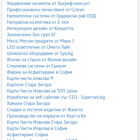
Управление на имоти от Триумф консулт
Професионално почистване от Cclean
Напоителни системи от Градински рай ООД
Натурална козметика от Е-лек
Интериорен дизайн от Концепта
Зоомагазин Зоо груп БГ
Месо, Месни продукти от Марк 1
LED осветление от Омега Лайт
Шпионско оборудване от Spy.bg
Фолио за стъкла от Фолия дизайн
Слънчеви системи от Сънком
Фирма за Асфалтиране в София
Кърти-чисти-извозва ®
Къртене Стара Загора
Кърти Чисти Извозва на ТОП Цени
Изработка на уеб сайтове със СЕО - Supersait.bg
Хамали Стара Загора
Сладки и тестени изделия от Жанета
Производство на маркучи от Керт и Ко
Кърти Чисти Извозва Стара Загора
Кърти Чисти Извозва в София
Асфалтиране София