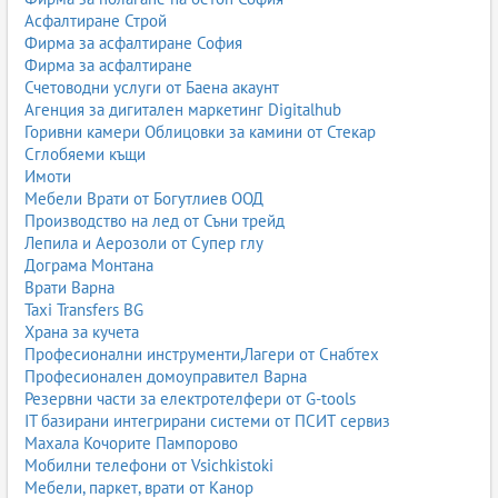
Асфалтиране Строй
Фирма за асфалтиране София
Фирма за асфалтиране
Счетоводни услуги от Баена акаунт
Агенция за дигитален маркетинг Digitalhub
Горивни камери Облицовки за камини от Стекар
Сглобяеми къщи
Имоти
Мебели Врати от Богутлиев ООД
Производство на лед от Съни трейд
Лепила и Аерозоли от Супер глу
Дограма Монтана
Врати Варна
Taxi Transfers BG
Храна за кучета
Професионални инструменти,Лагери от Снабтех
Професионален домоуправител Варна
Резервни части за електротелфери от G-tools
IT базирани интегрирани системи от ПСИТ сервиз
Махала Кочорите Пампорово
Мобилни телефони от Vsichkistoki
Мебели, паркет, врати от Канор