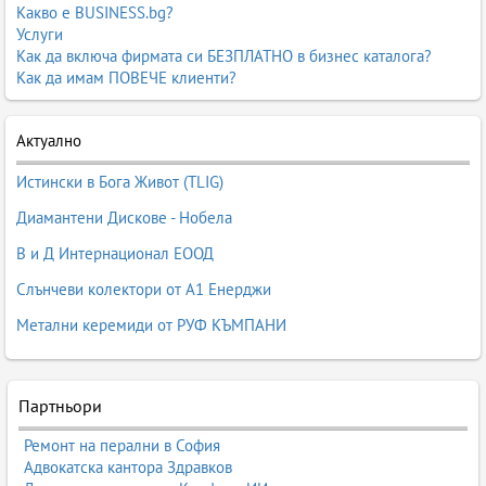
Какво е BUSINESS.bg?
Услуги
Как да включа фирмата си БЕЗПЛАТНО в бизнес каталога?
Как да имам ПОВЕЧЕ клиенти?
Актуално
Истински в Бога Живот (TLIG)
Диамантени Дискове - Нобела
В и Д Интернационал ЕООД
Слънчеви колектори от А1 Енерджи
Метални керемиди от РУФ КЪМПАНИ
Партньори
Ремонт на перални в София
Адвокатска кантора Здравков