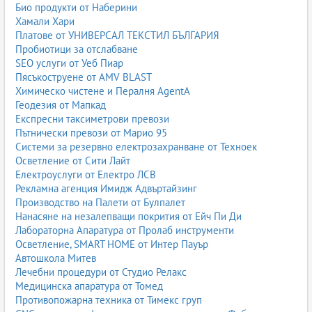
Био продукти от Наберини
Хамали Хари
Платове от УНИВЕРСАЛ ТЕКСТИЛ БЪЛГАРИЯ
Пробиотици за отслабване
SEO услуги от Уеб Пиар
Пясъкоструене от AMV BLAST
Химическо чистене и Пералня AgentA
Геодезия от Мапкад
Експресни таксиметрови превози
Пътнически превози от Марио 95
Системи за резервно електрозахранване от Техноек
Осветление от Сити Лайт
Електроуслуги от Електро ЛСВ
Рекламна агенция Имидж Адвъртайзинг
Производство на Палети от Булпалет
Нанасяне на незалепващи покрития от Ейч Пи Ди
Лабораторна Апаратура от Пролаб инструменти
Осветление, SMART HOME от Интер Пауър
Автошкола Митев
Лечебни процедури от Студио Релакс
Медицинска апаратура от Томед
Противопожарна техника от Тимекс груп