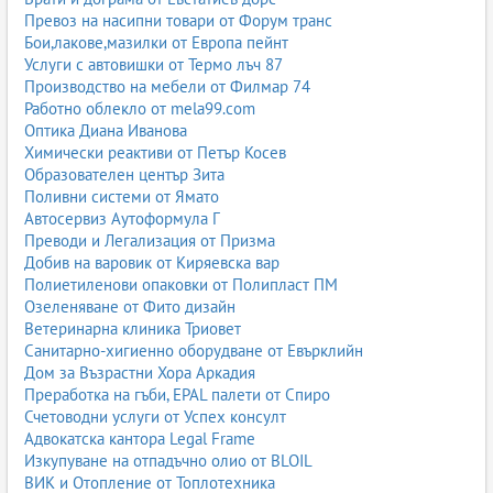
Превоз на насипни товари от Форум транс
Бои,лакове,мазилки от Европа пейнт
Услуги с автовишки от Термо лъч 87
Производство на мебели от Филмар 74
Работно облекло от mela99.com
Оптика Диана Иванова
Химически реактиви от Петър Косев
Образователен център Зита
Поливни системи от Ямато
Автосервиз Аутоформула Г
Преводи и Легализация от Призма
Добив на варовик от Киряевска вар
Полиетиленови опаковки от Полипласт ПМ
Озеленяване от Фито дизайн
Ветеринарна клиника Триовет
Санитарно-хигиенно оборудване от Евърклийн
Дом за Възрастни Хора Аркадия
Преработка на гъби, EPAL палети от Спиро
Счетоводни услуги от Успех консулт
Адвокатска кантора Legal Frame
Изкупуване на отпадъчно олио от BLOIL
ВИК и Отопление от Топлотехника