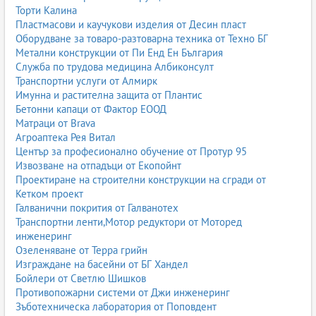
Торти Калина
Пластмасови и каучукови изделия от Десин пласт
Оборудване за товаро-разтоварна техника от Техно БГ
Метални конструкции от Пи Енд Ен България
Служба по трудова медицина Албиконсулт
Транспортни услуги от Алмирк
Имунна и растителна защита от Плантис
Бетонни капаци от Фактор ЕООД
Матраци от Brava
Агроаптека Рея Витал
Център за професионално обучение от Протур 95
Извозване на отпадъци от Екопойнт
Проектиране на строителни конструкции на сгради от
Кетком проект
Галванични покрития от Галванотех
Транспортни ленти,Мотор редуктори от Моторед
инженеринг
Озеленяване от Терра грийн
Изграждане на басейни от БГ Хандел
Бойлери от Светлю Шишков
Противопожарни системи от Джи инженеринг
Зъботехническа лаборатория от Поповдент