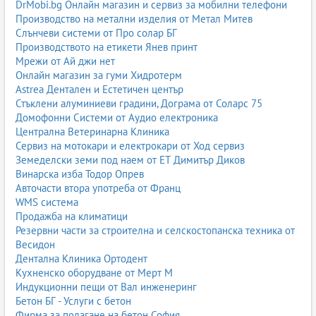
DrMobi.bg Онлайн магазин и сервиз за мобилни телефони
Производство на метални изделия от Метал Митев
Слънчеви системи от Про солар БГ
Производството на етикети Янев принт
Мрежи от Ай джи нет
Онлайн магазин за гуми Хидротерм
Astrea Дентален и Естетичен център
Стъклени алуминиеви градини, Дограма от Соларс 75
Домофонни Системи от Аудио електроника
Централна Ветеринарна Клиника
Сервиз на мотокари и електрокари от Ход сервиз
Земеделски земи под наем от ЕТ Димитър Диков
Винарска изба Тодор Опрев
Авточасти втора употреба от Франц
WMS система
Продажба на климатици
Резервни части за строителна и селскостопанска техника от
Весидон
Дентална Клиника Ортодент
Кухненско оборудване от Мерт М
Индукционни пещи от Вал инженеринг
Бетон БГ - Услуги с бетон
Фирма за полагане на бетон София