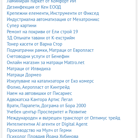
Ламиниран паркет от Комфорт ИИ
Дезинфекция от Кен ЕООД
Крепежни елементи, Инструменти от Фиксед
Индустриална автоматизация от Мехатроникс
Супер картини
Ремонт на покриви от Ели строй 19
3Д Опънати тавани от К-екстрийм
Тонер касети от Варна Стор
Подматрачни рамки, Матраци от Европласт
Счетоводни услуги от Бенефин
Онлайн магазин за матраци Mattro.net
Матраци от Илвидиха
Матраци Дормео
Изкупуване на катализатори от Еко комерс
Фолио, Аеропласт от Кинтрейд
Наем на автовишки от Писариес
Адвокатска Кантора Артис Легал
Врати, Парапети, Дограма от Бора 2000
Учебен център Просперитет и Развитие
Международен и вътрешен транспорт от Оптимус трейд
Интелигентни AI агенти от Digital Agent
Производство на Мулч от Герми
Психолог Пловдив Йоана Хубинова