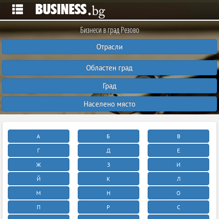
Бизнеси в град Резово
Отрасли
Областен град
Град
Населено място
А
Б
В
Г
Д
Е
Ж
З
И
Й
К
Л
М
Н
О
П
Р
С