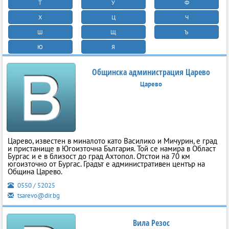
Т
У
Ф
Х
Ц
Ч
Ш
Щ
Ъ
Ю
Я
Общинска администрация Царево
Царево
Царево, известен в миналото като Василико и Мичурин, е град
и пристанище в Югоизточна България. Той се намира в Област
Бургас и е в близост до град Ахтопол. Отстои на 70 км
югоизточно от Бургас. Градът е административен център на
Община Царево.
0550 / 52025
tsarevo@dir.bg
Вила Резос