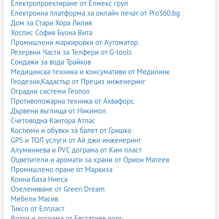
Електропроектиране от Елмекс груп
Електронна платформа за онлайн печат от Pro360.bg
Дом за Стари Хора Лилия
Хоспис София Буона Вита
Промишлени маркировки от Аутоматор
Резервни Части за Телфери от G-tools
Сондажи за вода Трайков
Медицинска техника и консумативи от Медилинк
Геодезия,Кадастър от Прециз инженеринг
Оградни системи Геопол
Противопожарна техника от Аквафорс
Дървени въглища от Никимол
Счетоводна Кантора Атлас
Костюми и обувки за балет от Гришко
GPS и ТОЛ услуги от Ай джи инженеринг
Алуминиева и PVC дограма от Ким пласт
Оцветители и аромати за храни от Орион Матеев
Промишлено пране от Маркиза
Конна база Ниеса
Озеленяване от Green Dream
Мебели Масив
Тиксо от Елпласт
Врати и дограма от Евстатиев дорс