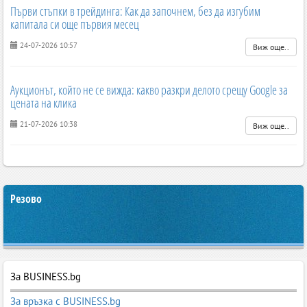
Първи стъпки в трейдинга: Как да започнем, без да изгубим
капитала си още първия месец
24-07-2026 10:57
Виж още..
Аукционът, който не се вижда: какво разкри делото срещу Google за
цената на клика
21-07-2026 10:38
Виж още..
Резово
За BUSINESS.bg
За връзка с BUSINESS.bg