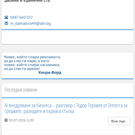
двойни и единични ста
0887 660 037
m_stamatova49@abv.bg
Последни новини
AI внедряване за бизнеса – разговор с Тодор Терзиев от Zenterra за
грешките, разходите и първата стъпка
30-07-2026 11:03
Виж още..