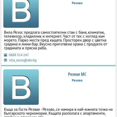
Резово
Вила Резос предлага самостоятелни стаи с баня, климатик,
телевизор, хладилник и интернет. Част от тях с изглед към
морето. Парко места пред къщата. Просторен двор с цветна
градина и мини-бар. Вкусно приготвена храна с продукти от
градината и прясна риба.
0888 314 247
villa_rezos@abv.bg
Резвая МС
Резово
Къща за Гости Резвая - Резово, се намира в най-южната точка на
българското черноморие. Къщата разполага с апартаменти,