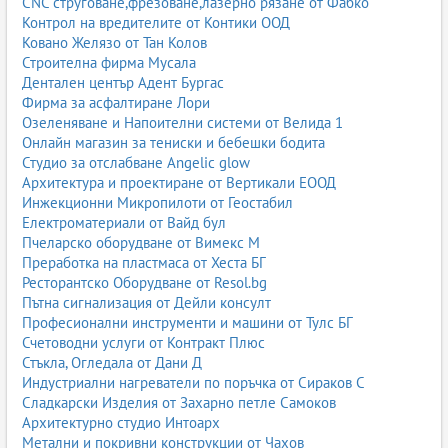
CNC струговане,фрезоване,лазерно рязане от Фабко
Контрол на вредителите от Контики ООД
Ковано Желязо от Тан Колов
Строителна фирма Мусала
Дентален център Адент Бургас
Фирма за асфалтиране Лори
Озеленяване и Напоителни системи от Велида 1
Онлайн магазин за тениски и бебешки бодита
Студио за отслабване Angelic glow
Архитектура и проектиране от Вертикали ЕООД
Инжекционни Микропилоти от Геостабил
Електроматериали от Вайд бул
Пчеларско оборудване от Вимекс М
Преработка на пластмаса от Хеста БГ
Ресторантско Оборудване от Resol.bg
Пътна сигнализация от Дейли консулт
Професионални инструменти и машини от Тулс БГ
Счетоводни услуги от Контракт Плюс
Стъкла, Огледала от Дани Д
Индустриални нагреватели по поръчка от Сираков С
Сладкарски Изделия от Захарно петле Самоков
Архитектурно студио Интоарх
Метални и покривни конструкции от Чахов