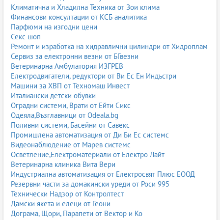
Климатична и Хладилна Техника от Зои клима
Финансови консултации от КСБ аналитика
Парфюми на изгодни цени
Секс шоп
Ремонт и изработка на хидравлични цилиндри от Хидроплам
Сервиз за електронни везни от БГвезни
Ветеринарна Амбулатория ИЗГРЕВ
Електродвигатели, редуктори от Ви Ес Ен Индъстри
Машини за ХВП от Техномаш Инвест
Италиански детски обувки
Оградни системи, Врати от Ейти Сикс
Одеяла,Възглавници от Odeala.bg
Поливни системи, Басейни от Савекс
Промишлена автоматизация от Ди Би Ес системс
Видеонаблюдение от Марев системс
Осветление,Електроматериали от Електро Лайт
Ветеринарна клиника Вита Вери
Индустриална автоматизация от Електросвят Плюс ЕООД
Резервни части за домакински уреди от Роси 995
Технически Надзор от Контролтест
Дамски якета и елеци от Геони
Дограма, Щори, Парапети от Вектор и Ко