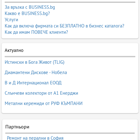
За връзка с BUSINESS.bg
Какво е BUSINESS.bg?
Услуги
Как да включа фирмата си БЕЗПЛАТНО в бизнес каталога?
Как да имам ПОВЕЧЕ клиенти?
Актуално
Истински в Бога Живот (TLIG)
Диамантени Дискове - Нобела
В и Д Интернационал ЕООД
Слънчеви колектори от А1 Енерджи
Метални керемиди от РУФ КЪМПАНИ
Партньори
Ремонт на перални в София