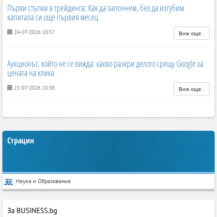
Първи стъпки в трейдинга: Как да започнем, без да изгубим
капитала си още първия месец
24-07-2026 10:57
Виж още..
Аукционът, който не се вижда: какво разкри делото срещу Google за
цената на клика
21-07-2026 10:38
Виж още..
Страцин
Наука и Образование
За BUSINESS.bg