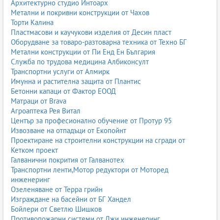
Архитектурно студио Интоарх
Метални и покривни конструкции от Чахов
Торти Калина
Пластмасови и каучукови изделия от Десин пласт
Оборудване за товаро-разтоварна техника от Техно БГ
Метални конструкции от Пи Енд Ен България
Служба по трудова медицина Албиконсулт
Транспортни услуги от Алмирк
Имунна и растителна защита от Плантис
Бетонни капаци от Фактор ЕООД
Матраци от Brava
Агроаптека Рея Витал
Център за професионално обучение от Протур 95
Извозване на отпадъци от Екопойнт
Проектиране на строителни конструкции на сгради от
Кетком проект
Галванични покрития от Галванотех
Транспортни ленти,Мотор редуктори от Моторед
инженеринг
Озеленяване от Терра грийн
Изграждане на басейни от БГ Хандел
Бойлери от Светлю Шишков
Противопожарни системи от Джи инженеринг