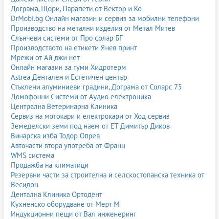
Дограма, Щори, Парапети от Вектор и Ко
DrMobi.bg Онлайн магазин и сервиз за мобилни телефони
Производство на метални изделия от Метал Митев
Слънчеви системи от Про солар БГ
Производството на етикети Янев принт
Мрежи от Ай джи нет
Онлайн магазин за гуми Хидротерм
Astrea Дентален и Естетичен център
Стъклени алуминиеви градини, Дограма от Соларс 75
Домофонни Системи от Аудио електроника
Централна Ветеринарна Клиника
Сервиз на мотокари и електрокари от Ход сервиз
Земеделски земи под наем от ЕТ Димитър Диков
Винарска изба Тодор Опрев
Авточасти втора употреба от Франц
WMS система
Продажба на климатици
Резервни части за строителна и селскостопанска техника от
Весидон
Дентална Клиника Ортодент
Кухненско оборудване от Мерт М
Индукционни пещи от Вал инженеринг