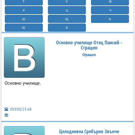
Т
У
Ф
Х
Ц
Ч
Ш
Щ
Ъ
Ю
Я
Основно училище Отец Паисий -
Страцин
Страцин
Основно училище.
05930/23 68
Целодневна Сребърно Звънче