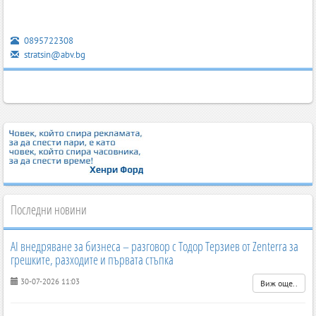
0895722308
stratsin@abv.bg
Последни новини
AI внедряване за бизнеса – разговор с Тодор Терзиев от Zenterra за
грешките, разходите и първата стъпка
30-07-2026 11:03
Виж още..