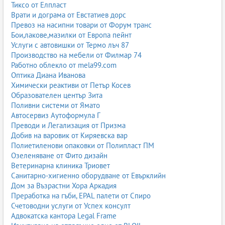
Тиксо от Елпласт
Врати и дограма от Евстатиев дорс
Превоз на насипни товари от Форум транс
Бои,лакове,мазилки от Европа пейнт
Услуги с автовишки от Термо лъч 87
Производство на мебели от Филмар 74
Работно облекло от mela99.com
Оптика Диана Иванова
Химически реактиви от Петър Косев
Образователен център Зита
Поливни системи от Ямато
Автосервиз Аутоформула Г
Преводи и Легализация от Призма
Добив на варовик от Киряевска вар
Полиетиленови опаковки от Полипласт ПМ
Озеленяване от Фито дизайн
Ветеринарна клиника Триовет
Санитарно-хигиенно оборудване от Евърклийн
Дом за Възрастни Хора Аркадия
Преработка на гъби, EPAL палети от Спиро
Счетоводни услуги от Успех консулт
Адвокатска кантора Legal Frame