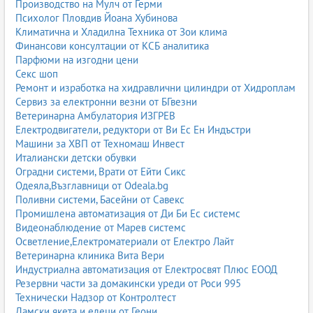
Производство на Мулч от Герми
Психолог Пловдив Йоана Хубинова
Климатична и Хладилна Техника от Зои клима
Финансови консултации от КСБ аналитика
Парфюми на изгодни цени
Секс шоп
Ремонт и изработка на хидравлични цилиндри от Хидроплам
Сервиз за електронни везни от БГвезни
Ветеринарна Амбулатория ИЗГРЕВ
Електродвигатели, редуктори от Ви Ес Ен Индъстри
Машини за ХВП от Техномаш Инвест
Италиански детски обувки
Оградни системи, Врати от Ейти Сикс
Одеяла,Възглавници от Odeala.bg
Поливни системи, Басейни от Савекс
Промишлена автоматизация от Ди Би Ес системс
Видеонаблюдение от Марев системс
Осветление,Електроматериали от Електро Лайт
Ветеринарна клиника Вита Вери
Индустриална автоматизация от Електросвят Плюс ЕООД
Резервни части за домакински уреди от Роси 995
Технически Надзор от Контролтест
Дамски якета и елеци от Геони