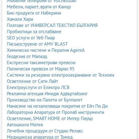
Мобилни телефони от Vsichkistoki
Мебели, паркет, врати от Канор
Био продукти от Наберини
Хамали Хари
Платове от УНИВЕРСАЛ ТЕКСТИЛ БЪЛГАРИЯ
Пробиотици за отслабване
SEO услуги от Уеб Пиар
Пясъкоструене от AMV BLAST
Химическо чистене и Пералня AgentA
Геодезия от Мапкад
Експресни таксиметрови превози
Пътнически превози от Марио 95
Системи за резервно електрозахранване от Техноек
Осветление от Сити Лайт
Електроуслуги от Електро ЛСВ
Рекламна агенция Имидж Адвъртайзинг
Производство на Палети от Булпалет
Нанасяне на незалепващи покрития от Ейч Пи Ди
Лабораторна Апаратура от Пролаб инструменти
Осветление, SMART HOME от Интер Пауър
Автошкола Митев
Лечебни процедури от Студио Релакс
Медицинска апаратура от Томед