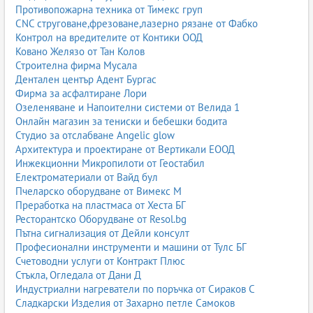
Противопожарна техника от Тимекс груп
CNC струговане,фрезоване,лазерно рязане от Фабко
Контрол на вредителите от Контики ООД
Ковано Желязо от Тан Колов
Строителна фирма Мусала
Дентален център Адент Бургас
Фирма за асфалтиране Лори
Озеленяване и Напоителни системи от Велида 1
Онлайн магазин за тениски и бебешки бодита
Студио за отслабване Angelic glow
Архитектура и проектиране от Вертикали ЕООД
Инжекционни Микропилоти от Геостабил
Електроматериали от Вайд бул
Пчеларско оборудване от Вимекс М
Преработка на пластмаса от Хеста БГ
Ресторантско Оборудване от Resol.bg
Пътна сигнализация от Дейли консулт
Професионални инструменти и машини от Тулс БГ
Счетоводни услуги от Контракт Плюс
Стъкла, Огледала от Дани Д
Индустриални нагреватели по поръчка от Сираков С
Сладкарски Изделия от Захарно петле Самоков