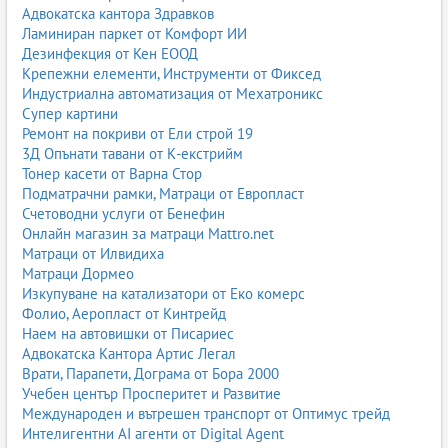
Адвокатска кантора Здравков
Ламиниран паркет от Комфорт ИИ
Дезинфекция от Кен ЕООД
Крепежни елементи, Инструменти от Фиксед
Индустриална автоматизация от Мехатроникс
Супер картини
Ремонт на покриви от Ели строй 19
3Д Опънати тавани от К-екстрийм
Тонер касети от Варна Стор
Подматрачни рамки, Матраци от Европласт
Счетоводни услуги от Бенефин
Онлайн магазин за матраци Mattro.net
Матраци от Илвидиха
Матраци Дормео
Изкупуване на катализатори от Еко комерс
Фолио, Аеропласт от Кинтрейд
Наем на автовишки от Писариес
Адвокатска Кантора Артис Легал
Врати, Парапети, Дограма от Бора 2000
Учебен център Просперитет и Развитие
Международен и вътрешен транспорт от Оптимус трейд
Интелигентни AI агенти от Digital Agent