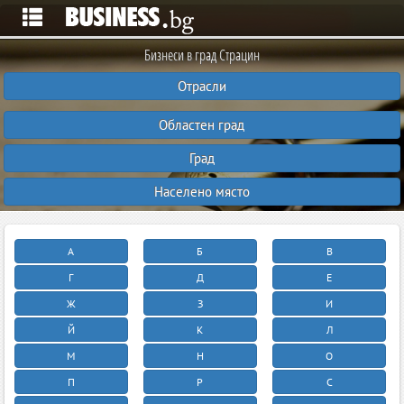
Бизнеси в град Страцин
Отрасли
Областен град
Град
Населено място
А
Б
В
Г
Д
Е
Ж
З
И
Й
К
Л
М
Н
О
П
Р
С