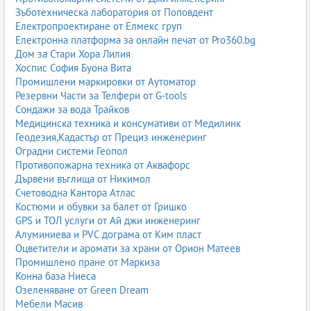
Зъботехническа лаборатория от Поповдент
Електропроектиране от Елмекс груп
Електронна платформа за онлайн печат от Pro360.bg
Дом за Стари Хора Лилия
Хоспис София Буона Вита
Промишлени маркировки от Аутоматор
Резервни Части за Телфери от G-tools
Сондажи за вода Трайков
Медицинска техника и консумативи от Медилинк
Геодезия,Кадастър от Прециз инженеринг
Оградни системи Геопол
Противопожарна техника от Аквафорс
Дървени въглища от Никимол
Счетоводна Кантора Атлас
Костюми и обувки за балет от Гришко
GPS и ТОЛ услуги от Ай джи инженеринг
Алуминиева и PVC дограма от Ким пласт
Оцветители и аромати за храни от Орион Матеев
Промишлено пране от Маркиза
Конна база Ниеса
Озеленяване от Green Dream
Мебели Масив