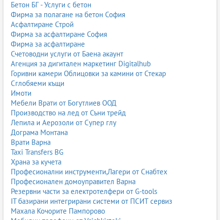
Бетон БГ - Услуги с бетон
Фирма за полагане на бетон София
Асфалтиране Строй
Фирма за асфалтиране София
Фирма за асфалтиране
Счетоводни услуги от Баена акаунт
Агенция за дигитален маркетинг Digitalhub
Горивни камери Облицовки за камини от Стекар
Сглобяеми къщи
Имоти
Мебели Врати от Богутлиев ООД
Производство на лед от Съни трейд
Лепила и Аерозоли от Супер глу
Дограма Монтана
Врати Варна
Taxi Transfers BG
Храна за кучета
Професионални инструменти,Лагери от Снабтех
Професионален домоуправител Варна
Резервни части за електротелфери от G-tools
IT базирани интегрирани системи от ПСИТ сервиз
Махала Кочорите Пампорово