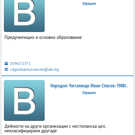
Страцин
Предучилищно и основно образование
05967/2371
cdgsrebarnozvanche@abv.bg
Народно Читалище Иван Спасов-1908г.
Страцин
Дейности на други организации с нестопанска цел,
некласифицирани другаде