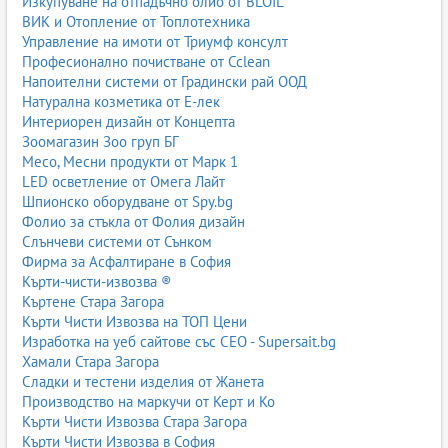
Изкупуване на отпадъчно олио от BLOIL
ВИК и Отопление от Топлотехника
Управление на имоти от Триумф консулт
Професионално почистване от Cclean
Напоителни системи от Градински рай ООД
Натурална козметика от Е-лек
Интериорен дизайн от Концепта
Зоомагазин Зоо груп БГ
Месо, Месни продукти от Марк 1
LED осветление от Омега Лайт
Шпионско оборудване от Spy.bg
Фолио за стъкла от Фолия дизайн
Слънчеви системи от Сънком
Фирма за Асфалтиране в София
Кърти-чисти-извозва ®
Къртене Стара Загора
Кърти Чисти Извозва на ТОП Цени
Изработка на уеб сайтове със СЕО - Supersait.bg
Хамали Стара Загора
Сладки и тестени изделия от Жанета
Производство на маркучи от Керт и Ко
Кърти Чисти Извозва Стара Загора
Кърти Чисти Извозва в София