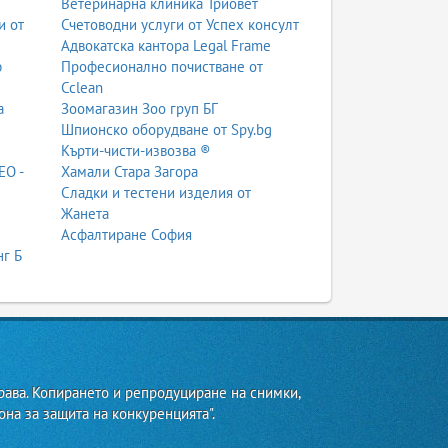
Ветеринарна клиника Триовет
и от
Счетоводни услуги от Успех консулт
Адвокатска кантора Legal Frame
ф
Професионално почистване от
Cclean
а
Зоомагазин Зоо груп БГ
Шпионско оборудване от Spy.bg
Кърти-чисти-извозва ®
ЕО -
Хамали Стара Загора
Сладки и тестени изделия от
Жанета
Асфалтиране София
нг Б
рава. Копирането и репродуциране на снимки,
она за защита на конкуренцията".