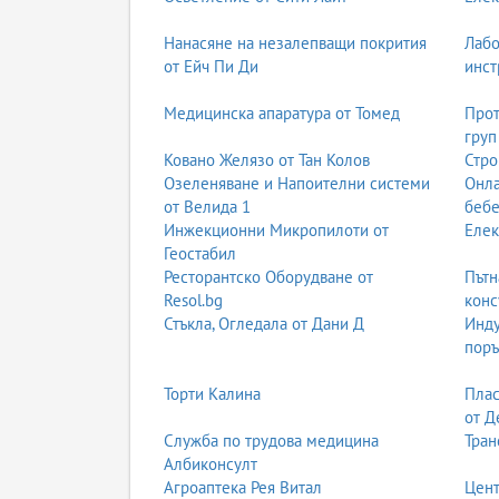
Нанасяне на незалепващи покрития
Лабо
от Ейч Пи Ди
инст
Медицинска апаратура от Томед
Прот
груп
Ковано Желязо от Тан Колов
Стро
Озеленяване и Напоителни системи
Онла
от Велида 1
бебе
Инжекционни Микропилоти от
Елек
Геостабил
Ресторантско Оборудване от
Пътн
Resol.bg
конс
Стъкла, Огледала от Дани Д
Инду
поръ
Торти Калина
Плас
от Д
Служба по трудова медицина
Тран
Албиконсулт
Агроаптека Рея Витал
Цент