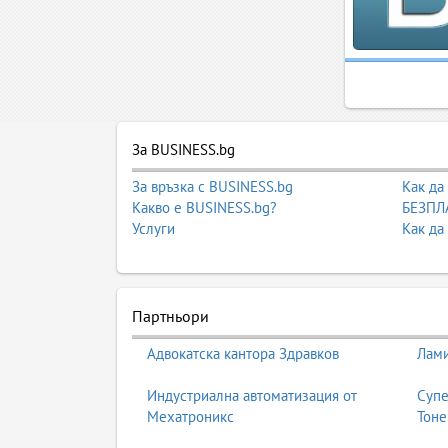
За BUSINESS.bg
За връзка с BUSINESS.bg
Как да
Какво е BUSINESS.bg?
БЕЗПЛА
Услуги
Как да
Партньори
Адвокатска кантора Здравков
Лами
Индустриална автоматизация от
Супе
Мехатроникс
Тоне