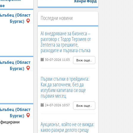
ве
Гълъбец (Област
Последни новини
Бургас)
AI внедряване за бизнеса –
разговор с Тодор Терзиев от
Zenterra за грешките,
разходите и първата стъпка
30-07-2026 11:03
Виж още..
Гълъбец (Област
Бургас)
Първи стъпки в трейдинга:
Как да започнем, без да
изгубим капитала си още
първия месец
24-07-2026 10:57
Виж още..
Гълъбец (Област
Бургас)
сифицирани
Аукционът, който не се вижда:
какво разкри делото срещу