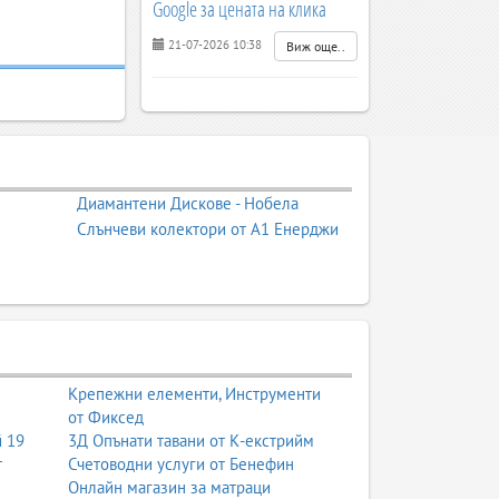
Google за цената на клика
21-07-2026 10:38
Виж още..
Диамантени Дискове - Нобела
Слънчеви колектори от А1 Енерджи
Крепежни елементи, Инструменти
от Фиксед
й 19
3Д Опънати тавани от К-екстрийм
т
Счетоводни услуги от Бенефин
Онлайн магазин за матраци