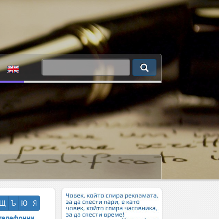
Щ
Ъ
Ю
Я
телефонни