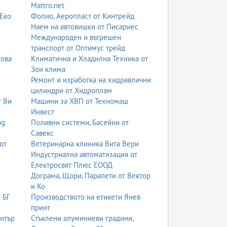
Mattro.net
 Еко
Фолио, Аеропласт от Кинтрейд
Наем на автовишки от Писариес
Международен и вътрешен
транспорт от Оптимус трейд
нова
Климатична и Хладилна Техника от
Зои клима
Ремонт и изработка на хидравлични
цилиндри от Хидроплам
т Ви
Машини за ХВП от Техномаш
Инвест
bg
Поливни системи, Басейни от
Савекс
от
Ветеринарна клиника Вита Вери
Индустриална автоматизация от
Електросвят Плюс ЕООД
Дограма, Щори, Парапети от Вектор
и Ко
 БГ
Производството на етикети Янев
принт
ентър
Стъклени алуминиеви градини,