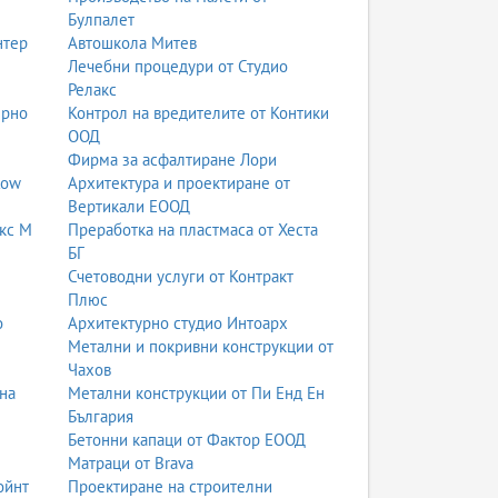
Булпалет
нтер
Автошкола Митев
Лечебни процедури от Студио
Релакс
ерно
Контрол на вредителите от Контики
ООД
Фирма за асфалтиране Лори
low
Архитектура и проектиране от
Вертикали ЕООД
кс М
Преработка на пластмаса от Хеста
БГ
Счетоводни услуги от Контракт
Плюс
о
Архитектурно студио Интоарх
Метални и покривни конструкции от
Чахов
на
Метални конструкции от Пи Енд Ен
България
Бетонни капаци от Фактор ЕООД
Матраци от Brava
ойнт
Проектиране на строителни