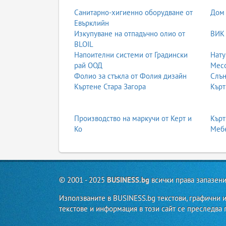
Санитарно-хигиенно оборудване от
Дом 
Евърклийн
Изкупуване на отпадъчно олио от
ВИК 
BLOIL
Напоителни системи от Градински
Нату
рай ООД
Месо
Фолио за стъкла от Фолия дизайн
Слън
Къртене Стара Загора
Кърт
Производство на маркучи от Керт и
Кърт
Ко
Мебе
© 2001 - 2025
BUSINESS.bg
всички права запазени
Използваните в BUSINESS.bg текстови, графични и
текстове и информация в този сайт се преследва п