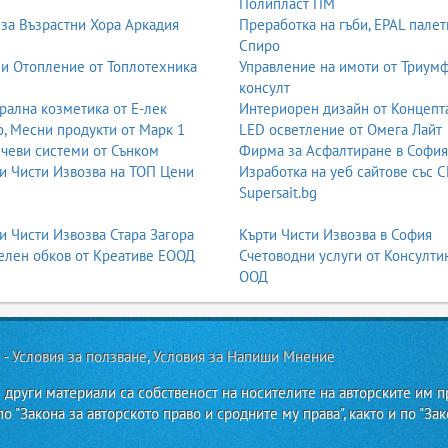
Полипласт ПМ
за Възрастни Хора Аркадия
Преработка на гъби, EPAL палет
Спиро
и Отопление от Топлотехника
Управление на имоти от Триум
консулт
рална козметика от Е-лек
Интериорен дизайн от Концепт
, Месни продукти от Марк 1
LED осветление от Омега Лайт
чеви системи от Сънком
Фирма за Асфалтиране в София
и Чисти Извозва на ТОП Цени
Изработка на уеб сайтове със С
Supersait.bg
и Чисти Извозва Стара Загора
Кърти Чисти Извозва в София
лен обков от Креативе ЕООД
Счетоводни услуги от Консулти
ООД
 -
Условия за ползване
,
Условия за Напиши Мнение
 други материали са собственост на носителите на авторските им п
о "Закона за авторското право и сродните му права", както и по "Зак