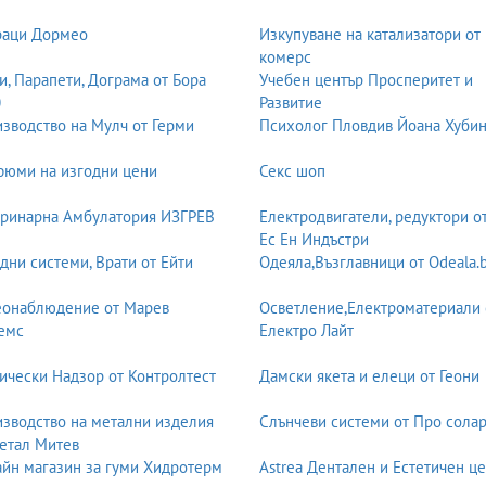
раци Дормео
Изкупуване на катализатори от
комерс
и, Парапети, Дограма от Бора
Учебен център Просперитет и
0
Развитие
зводство на Мулч от Герми
Психолог Пловдив Йоана Хуби
юми на изгодни цени
Секс шоп
ринарна Амбулатория ИЗГРЕВ
Електродвигатели, редуктори о
Ес Ен Индъстри
дни системи, Врати от Ейти
Одеяла,Възглавници от Odeala.
еонаблюдение от Марев
Осветление,Електроматериали 
емс
Електро Лайт
ически Надзор от Контролтест
Дамски якета и елеци от Геони
зводство на метални изделия
Слънчеви системи от Про солар
етал Митев
йн магазин за гуми Хидротерм
Astrea Дентален и Естетичен ц