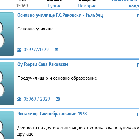
05969
Бургас
Поморие
кодо
Основно училище Г.С.Раковски - Гълъбец
Основно училище.
05937/20 29
Оу Георги Сава Раковски
Предучилищно и основно образование
05969 / 2029
Читалище Самообразование-1928
Дейности на други организации с нестопанска цел, некла
другаде