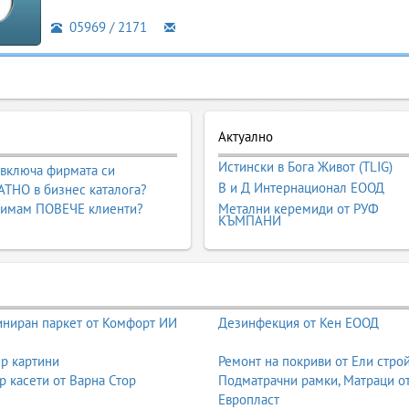
05969 / 2171
Актуално
Истински в Бога Живот (TLIG)
 включа фирмата си
В и Д Интернационал ЕООД
ТНО в бизнес каталога?
 имам ПОВЕЧЕ клиенти?
Метални керемиди от РУФ
КЪМПАНИ
ниран паркет от Комфорт ИИ
Дезинфекция от Кен ЕООД
р картини
Ремонт на покриви от Ели стро
р касети от Варна Стор
Подматрачни рамки, Матраци о
Европласт