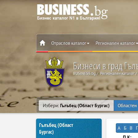
Отраслов каталог
Регионален каталог
Бизнеси в град Гъл
BUSINESS.bg
Регионален каталог
Избери:
Гълъбец (Област Бургас)
Областен 
Гълъбец (Област
А
Б
В
Г
Бургас)
П.К: