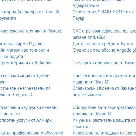
Адвъртайзинг
раторна Апаратура от Пролаб
Осветление, SMART HOME от И
рументи
Пауър
ивопожарна техника от Тимекс
CNC струговане,фрезоване,лаз
рязане от Фабко
ителна фирма Мусала
Дентален център Адент Бургас
йн магазин за тениски и
Студио за отслабване Angelic g
шки бодита
троматериали от Вайд бул
Пчеларско оборудване от Виме
а сигнализация от Дейли
Професионални инструменти и
улт
машини от Тулс БГ
стриални нагреватели по
Сладкарски Изделия от Захарн
чка от Сираков С
петле Самоков
тмасови и каучукови изделия
Оборудване за товаро-разтовар
есин пласт
техника от Техно БГ
спортни услуги от Алмирк
Имунна и растителна защита от
Плантис
ър за професионално обучение
Извозване на отпадъци от Екоп