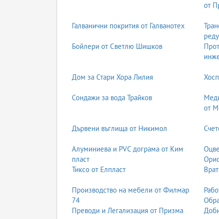
от П
Галванични покрития от Галванотех
Тран
реду
Бойлери от Светлю Шишков
Прот
инж
Дом за Стари Хора Лилия
Хосп
Сондажи за вода Трайков
Меди
от М
Дървени въглища от Никимол
Счет
Алуминиева и PVC дограма от Ким
Оцве
пласт
Ори
Тиксо от Елпласт
Врат
Производство на мебели от Филмар
Рабо
74
Обра
Преводи и Легализация от Призма
Доби