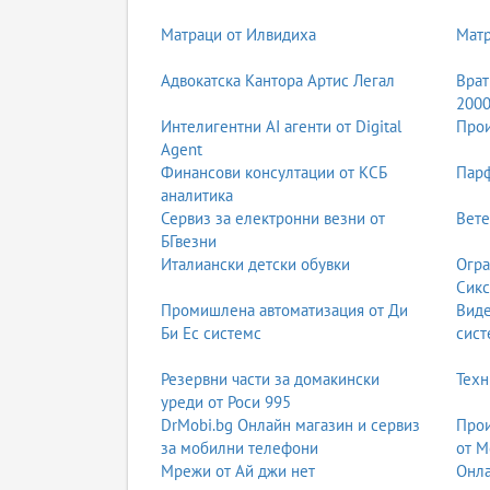
Матраци от Илвидиха
Мат
Адвокатска Кантора Артис Легал
Врат
200
Интелигентни AI агенти от Digital
Прои
Agent
Финансови консултации от КСБ
Парф
аналитика
Сервиз за електронни везни от
Вете
БГвезни
Италиански детски обувки
Огра
Сикс
Промишлена автоматизация от Ди
Вид
Би Ес системс
сист
Резервни части за домакински
Техн
уреди от Роси 995
DrMobi.bg Онлайн магазин и сервиз
Прои
за мобилни телефони
от М
Мрежи от Ай джи нет
Онла