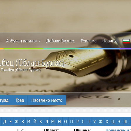
Азбучен каталог
Добави бизнес
Реклама
Новини
ъбец (Област Бургас)
Гълъбец (Област Бургас)
град
Град
Населено място
Д
Е
Ж
З
И
Й
К
Л
М
Н
О
П
Р
С
Т
У
Ф
Х
Ц
Ч
Ш
Т.К:
Област:
Община:
Пощенски и 