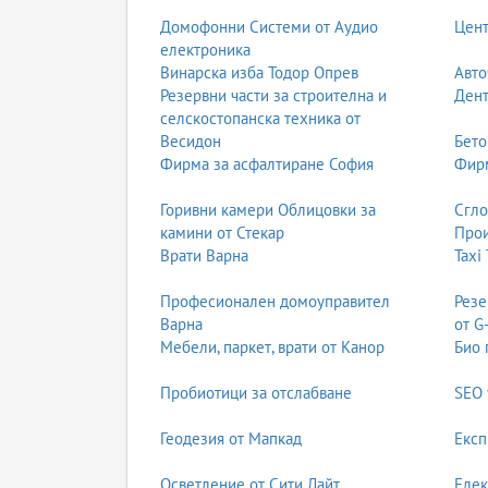
Домофонни Системи от Аудио
Цент
електроника
Винарска изба Тодор Опрев
Авто
Резервни части за строителна и
Дент
селскостопанска техника от
Весидон
Бето
Фирма за асфалтиране София
Фирм
Горивни камери Облицовки за
Сгл
камини от Стекар
Прои
Врати Варна
Taxi
Професионален домоуправител
Резе
Варна
от G
Мебели, паркет, врати от Канор
Био 
Пробиотици за отслабване
SEO 
Геодезия от Мапкад
Експ
Осветление от Сити Лайт
Елек