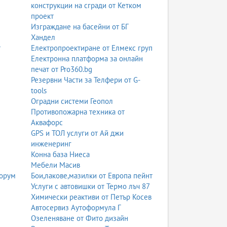
конструкции на сгради от Кетком
проект
Изграждане на басейни от БГ
Хандел
т
Електропроектиране от Елмекс груп
Електронна платформа за онлайн
печат от Pro360.bg
Резервни Части за Телфери от G-
tools
Оградни системи Геопол
Противопожарна техника от
Аквафорс
GPS и ТОЛ услуги от Ай джи
инженеринг
Конна база Ниеса
Мебели Масив
Форум
Бои,лакове,мазилки от Европа пейнт
Услуги с автовишки от Термо лъч 87
Химически реактиви от Петър Косев
Автосервиз Аутоформула Г
Озеленяване от Фито дизайн