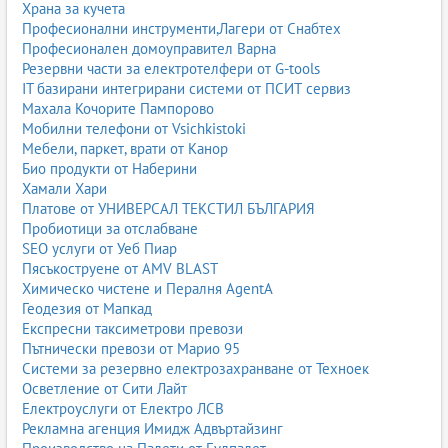
Храна за кучета
Професионални инструменти,Лагери от Снабтех
Професионален домоуправител Варна
Резервни части за електротелфери от G-tools
IT базирани интегрирани системи от ПСИТ сервиз
Махала Кочорите Пампорово
Мобилни телефони от Vsichkistoki
Мебели, паркет, врати от Канор
Био продукти от Наберини
Хамали Хари
Платове от УНИВЕРСАЛ ТЕКСТИЛ БЪЛГАРИЯ
Пробиотици за отслабване
SEO услуги от Уеб Пиар
Пясъкоструене от AMV BLAST
Химическо чистене и Пералня AgentA
Геодезия от Мапкад
Експресни таксиметрови превози
Пътнически превози от Марио 95
Системи за резервно електрозахранване от Техноек
Осветление от Сити Лайт
Електроуслуги от Електро ЛСВ
Рекламна агенция Имидж Адвъртайзинг