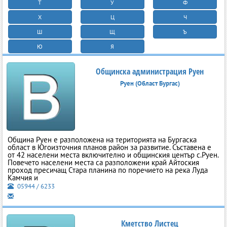
Т
У
Ф
Х
Ц
Ч
Ш
Щ
Ъ
Ю
Я
Общинска администрация Руен
Руен (Област Бургас)
Община Руен е разположена на територията на Бургаска
област в Югоизточния планов район за развитие. Съставена е
от 42 населени места включително и общинския център с.Руен.
Повечето населени места са разположени край Айтоския
проход пресичащ Стара планина по поречието на река Луда
Камчия и
05944 / 6233
Кметство Листец