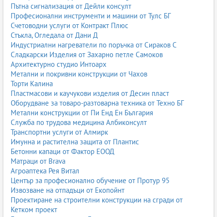
Пътна сигнализация от Дейли консулт
Професионални инструменти и машини от Тулс БГ
Счетоводни услуги от Контракт Плюс
Стъкла, Огледала от Дани Д
Индустриални нагреватели по поръчка от Сираков С
Сладкарски Изделия от Захарно петле Самоков
Архитектурно студио Интоарх
Метални и покривни конструкции от Чахов
Торти Калина
Пластмасови и каучукови изделия от Десин пласт
Оборудване за товаро-разтоварна техника от Техно БГ
Метални конструкции от Пи Енд Ен България
Служба по трудова медицина Албиконсулт
Транспортни услуги от Алмирк
Имунна и растителна защита от Плантис
Бетонни капаци от Фактор ЕООД
Матраци от Brava
Агроаптека Рея Витал
Център за професионално обучение от Протур 95
Извозване на отпадъци от Екопойнт
Проектиране на строителни конструкции на сгради от
Кетком проект