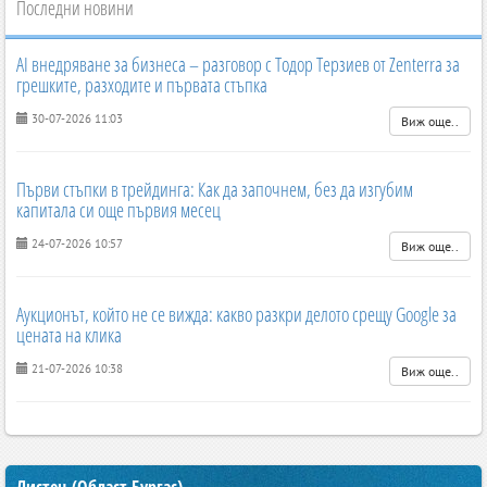
Последни новини
AI внедряване за бизнеса – разговор с Тодор Терзиев от Zenterra за
грешките, разходите и първата стъпка
30-07-2026 11:03
Виж още..
Първи стъпки в трейдинга: Как да започнем, без да изгубим
капитала си още първия месец
24-07-2026 10:57
Виж още..
Аукционът, който не се вижда: какво разкри делото срещу Google за
цената на клика
21-07-2026 10:38
Виж още..