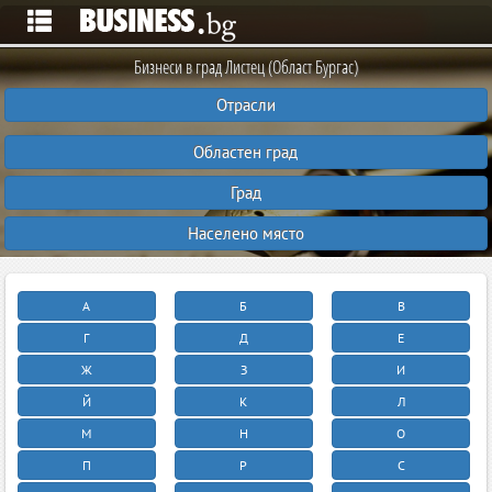
Бизнеси в град Листец (Област Бургас)
Отрасли
Областен град
Град
Населено място
А
Б
В
Г
Д
Е
Ж
З
И
Й
К
Л
М
Н
О
П
Р
С