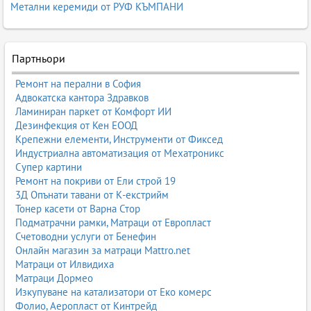
Метални керемиди от РУФ КЪМПАНИ
Партньори
Ремонт на перални в София
Адвокатска кантора Здравков
Ламиниран паркет от Комфорт ИИ
Дезинфекция от Кен ЕООД
Крепежни елементи, Инструменти от Фиксед
Индустриална автоматизация от Мехатроникс
Супер картини
Ремонт на покриви от Ели строй 19
3Д Опънати тавани от К-екстрийм
Тонер касети от Варна Стор
Подматрачни рамки, Матраци от Европласт
Счетоводни услуги от Бенефин
Онлайн магазин за матраци Mattro.net
Матраци от Илвидиха
Матраци Дормео
Изкупуване на катализатори от Еко комерс
Фолио, Аеропласт от Кинтрейд