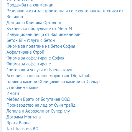
Продажба на климатици
Резервни части за строителна и селскостопанска техника от
Весидон
Дентална Клиника Ортодент
Кухненско оборудване от Мерт М
Индукционни пещи от Вал инженеринг
Бетон БГ - Услуги с бетон
Фирма за полагане на бетон София
Асфалтиране Строй
Фирма за асфалтиране София
Фирма за асфалтиране
Счетоводни услуги от Баена акаунт
Агенция за дигитален маркетинг Digitalhub
Горивни камери Облицовки за камини от Стекар
Сглобяеми къщи
Имоти
Мебели Врати от Богутлиев ООД
Производство на лед от Съни трейд
Лепила и Аерозоли от Супер глу
Дограма Монтана
Врати Варна
Taxi Transfers BG