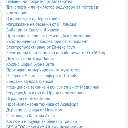
Галванични покрития от Галванотех
Транспортни ленти,Мотор редуктори от Моторед
инженеринг
Озеленяване от Терра грийн
Изграждане на басейни от БГ Хандел
Бойлери от Светлю Шишков
Противопожарни системи от Джи инженеринг
Зъботехническа лаборатория от Поповдент
Електропроектиране от Елмекс груп
Електронна платформа за онлайн печат от Pro360.bg
Дом за Стари Хора Лилия
Хоспис София Буона Вита
Промишлени маркировки от Аутоматор
Резервни Части за Телфери от G-tools
Сондажи за вода Трайков
Медицинска техника и консумативи от Медилинк
Геодезия,Кадастър от Прециз инженеринг
Оградни системи Геопол
Противопожарна техника от Аквафорс
Дървени въглища от Никимол
Счетоводна Кантора Атлас
Костюми и обувки за балет от Гришко
GPS и ТОЛ услуги от Ай джи инженеринг