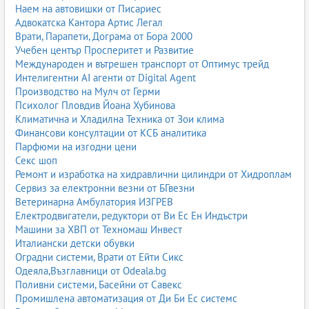
Наем на автовишки от Писариес
Адвокатска Кантора Артис Легал
Врати, Парапети, Дограма от Бора 2000
Учебен център Просперитет и Развитие
Международен и вътрешен транспорт от Оптимус трейд
Интелигентни AI агенти от Digital Agent
Производство на Мулч от Герми
Психолог Пловдив Йоана Хубинова
Климатична и Хладилна Техника от Зои клима
Финансови консултации от КСБ аналитика
Парфюми на изгодни цени
Секс шоп
Ремонт и изработка на хидравлични цилиндри от Хидроплам
Сервиз за електронни везни от БГвезни
Ветеринарна Амбулатория ИЗГРЕВ
Електродвигатели, редуктори от Ви Ес Ен Индъстри
Машини за ХВП от Техномаш Инвест
Италиански детски обувки
Оградни системи, Врати от Ейти Сикс
Одеяла,Възглавници от Odeala.bg
Поливни системи, Басейни от Савекс
Промишлена автоматизация от Ди Би Ес системс