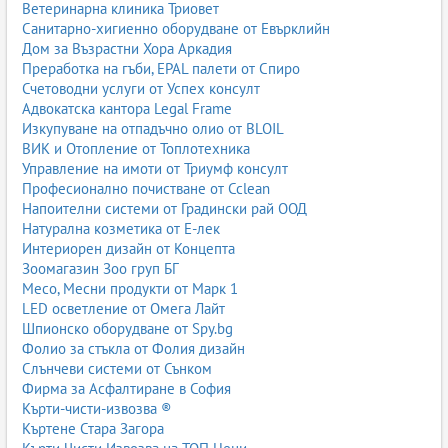
Ветеринарна клиника Триовет
Санитарно-хигиенно оборудване от Евърклийн
Дом за Възрастни Хора Аркадия
Преработка на гъби, EPAL палети от Спиро
Счетоводни услуги от Успех консулт
Адвокатска кантора Legal Frame
Изкупуване на отпадъчно олио от BLOIL
ВИК и Отопление от Топлотехника
Управление на имоти от Триумф консулт
Професионално почистване от Cclean
Напоителни системи от Градински рай ООД
Натурална козметика от Е-лек
Интериорен дизайн от Концепта
Зоомагазин Зоо груп БГ
Месо, Месни продукти от Марк 1
LED осветление от Омега Лайт
Шпионско оборудване от Spy.bg
Фолио за стъкла от Фолия дизайн
Слънчеви системи от Сънком
Фирма за Асфалтиране в София
Кърти-чисти-извозва ®
Къртене Стара Загора