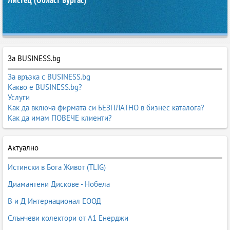
Листец (Област Бургас)
За BUSINESS.bg
За връзка с BUSINESS.bg
Какво е BUSINESS.bg?
Услуги
Как да включа фирмата си БЕЗПЛАТНО в бизнес каталога?
Как да имам ПОВЕЧЕ клиенти?
Актуално
Истински в Бога Живот (TLIG)
Диамантени Дискове - Нобела
В и Д Интернационал ЕООД
Слънчеви колектори от А1 Енерджи