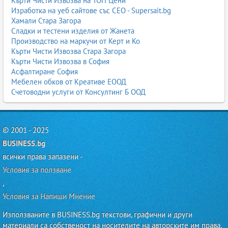
Кърти Чисти Извозва на ТОП Цени
Изработка на уеб сайтове със СЕО - Supersait.bg
Хамали Стара Загора
Сладки и тестени изделия от Жанета
Производство на маркучи от Керт и Ко
Кърти Чисти Извозва Стара Загора
Кърти Чисти Извозва в София
Асфалтиране София
Мебелен обков от Креативе ЕООД
Счетоводни услуги от Консултинг Б ООД
© 2001 - 2025
BUSINESS.bg
всички права запазени -
Условия за ползване
,
Условия за Напиши Мнение
Използваните в BUSINESS.bg текстови, графични и други
материали са собственост на носителите на авторските им права.