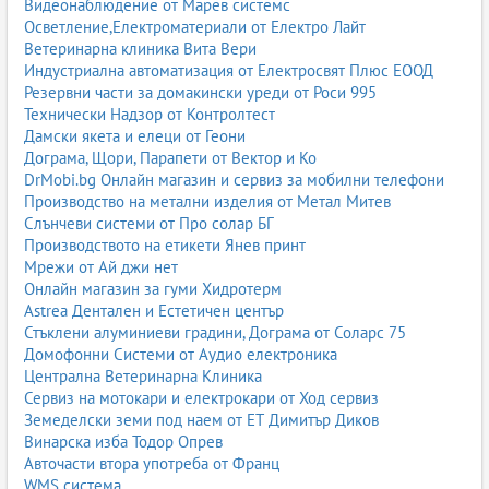
Видеонаблюдение от Марев системс
Осветление,Електроматериали от Електро Лайт
Ветеринарна клиника Вита Вери
Индустриална автоматизация от Електросвят Плюс ЕООД
Резервни части за домакински уреди от Роси 995
Технически Надзор от Контролтест
Дамски якета и елеци от Геони
Дограма, Щори, Парапети от Вектор и Ко
DrMobi.bg Онлайн магазин и сервиз за мобилни телефони
Производство на метални изделия от Метал Митев
Слънчеви системи от Про солар БГ
Производството на етикети Янев принт
Мрежи от Ай джи нет
Онлайн магазин за гуми Хидротерм
Astrea Дентален и Естетичен център
Стъклени алуминиеви градини, Дограма от Соларс 75
Домофонни Системи от Аудио електроника
Централна Ветеринарна Клиника
Сервиз на мотокари и електрокари от Ход сервиз
Земеделски земи под наем от ЕТ Димитър Диков
Винарска изба Тодор Опрев
Авточасти втора употреба от Франц
WMS система