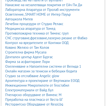
Производство на Палети от Булпалет
Нанасяне на незалепващи покрития от Ейч Пи Ди
Лабораторна Апаратура от Пролаб инструменти
Осветление, SMART HOME от Интер Пауър
Автошкола Митев
Лечебни процедури от Студио Релакс
Медицинска апаратура от Томед
Противопожарна техника от Тимекс груп
CNC струговане,фрезоване,лазерно рязане от Фабко
Контрол на вредителите от Контики ООД
Ковано Желязо от Тан Колов
Строителна фирма Мусала
Дентален център Адент Бургас
Фирма за асфалтиране Лори
Озеленяване и Напоителни системи от Велида 1
Онлайн магазин за тениски и бебешки бодита
Студио за отслабване Angelic glow
Архитектура и проектиране от Вертикали ЕООД
Инжекционни Микропилоти от Геостабил
Електроматериали от Вайд бул
Пчеларско оборудване от Вимекс М
Преработка на пластмаса от Хеста БГ
Ресторантско Оборудване от Resol.bg