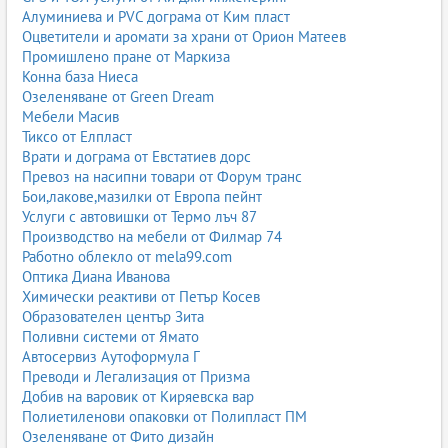
Алуминиева и PVC дограма от Ким пласт
Оцветители и аромати за храни от Орион Матеев
Промишлено пране от Маркиза
Конна база Ниеса
Озеленяване от Green Dream
Мебели Масив
Тиксо от Елпласт
Врати и дограма от Евстатиев дорс
Превоз на насипни товари от Форум транс
Бои,лакове,мазилки от Европа пейнт
Услуги с автовишки от Термо лъч 87
Производство на мебели от Филмар 74
Работно облекло от mela99.com
Оптика Диана Иванова
Химически реактиви от Петър Косев
Образователен център Зита
Поливни системи от Ямато
Автосервиз Аутоформула Г
Преводи и Легализация от Призма
Добив на варовик от Киряевска вар
Полиетиленови опаковки от Полипласт ПМ
Озеленяване от Фито дизайн