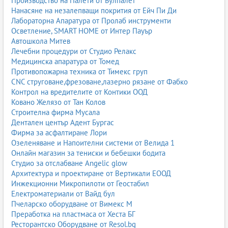
Производство на Палети от Булпалет
Нанасяне на незалепващи покрития от Ейч Пи Ди
Лабораторна Апаратура от Пролаб инструменти
Осветление, SMART HOME от Интер Пауър
Автошкола Митев
Лечебни процедури от Студио Релакс
Медицинска апаратура от Томед
Противопожарна техника от Тимекс груп
CNC струговане,фрезоване,лазерно рязане от Фабко
Контрол на вредителите от Контики ООД
Ковано Желязо от Тан Колов
Строителна фирма Мусала
Дентален център Адент Бургас
Фирма за асфалтиране Лори
Озеленяване и Напоителни системи от Велида 1
Онлайн магазин за тениски и бебешки бодита
Студио за отслабване Angelic glow
Архитектура и проектиране от Вертикали ЕООД
Инжекционни Микропилоти от Геостабил
Електроматериали от Вайд бул
Пчеларско оборудване от Вимекс М
Преработка на пластмаса от Хеста БГ
Ресторантско Оборудване от Resol.bg