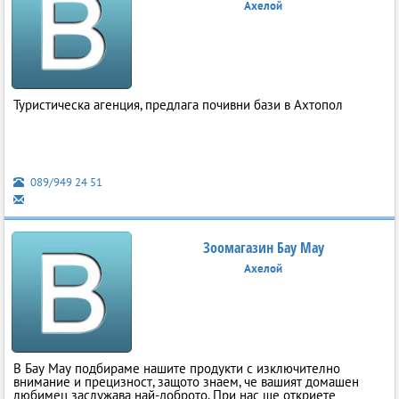
Ахелой
Туристическа агенция, предлага почивни бази в Ахтопол
089/949 24 51
Зоомагазин Бау Мау
Ахелой
В Бау Мау подбираме нашите продукти с изключително
внимание и прецизност, защото знаем, че вашият домашен
любимец заслужава най-доброто. При нас ще откриете