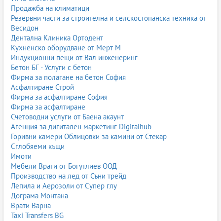
Продажба на климатици
Резервни части за строителна и селскостопанска техника от
Весидон
Дентална Клиника Ортодент
Кухненско оборудване от Мерт М
Индукционни пещи от Вал инженеринг
Бетон БГ - Услуги с бетон
Фирма за полагане на бетон София
Асфалтиране Строй
Фирма за асфалтиране София
Фирма за асфалтиране
Счетоводни услуги от Баена акаунт
Агенция за дигитален маркетинг Digitalhub
Горивни камери Облицовки за камини от Стекар
Сглобяеми къщи
Имоти
Мебели Врати от Богутлиев ООД
Производство на лед от Съни трейд
Лепила и Аерозоли от Супер глу
Дограма Монтана
Врати Варна
Taxi Transfers BG