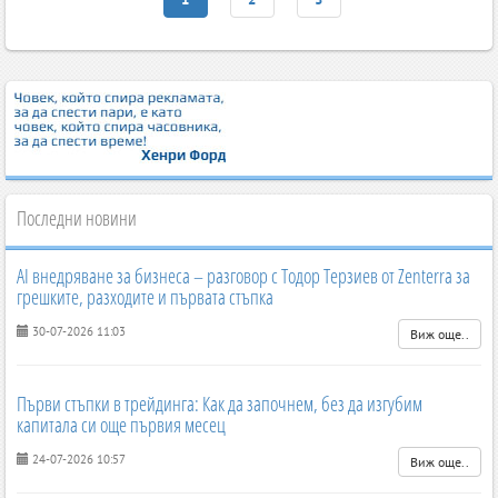
Последни новини
AI внедряване за бизнеса – разговор с Тодор Терзиев от Zenterra за
грешките, разходите и първата стъпка
30-07-2026 11:03
Виж още..
Първи стъпки в трейдинга: Как да започнем, без да изгубим
капитала си още първия месец
24-07-2026 10:57
Виж още..