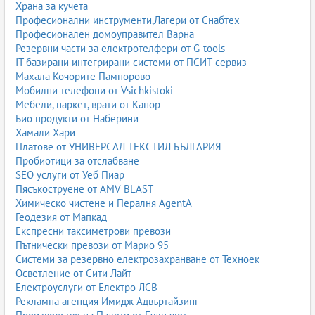
Храна за кучета
Професионални инструменти,Лагери от Снабтех
Професионален домоуправител Варна
Резервни части за електротелфери от G-tools
IT базирани интегрирани системи от ПСИТ сервиз
Махала Кочорите Пампорово
Мобилни телефони от Vsichkistoki
Мебели, паркет, врати от Канор
Био продукти от Наберини
Хамали Хари
Платове от УНИВЕРСАЛ ТЕКСТИЛ БЪЛГАРИЯ
Пробиотици за отслабване
SEO услуги от Уеб Пиар
Пясъкоструене от AMV BLAST
Химическо чистене и Пералня AgentA
Геодезия от Мапкад
Експресни таксиметрови превози
Пътнически превози от Марио 95
Системи за резервно електрозахранване от Техноек
Осветление от Сити Лайт
Електроуслуги от Електро ЛСВ
Рекламна агенция Имидж Адвъртайзинг