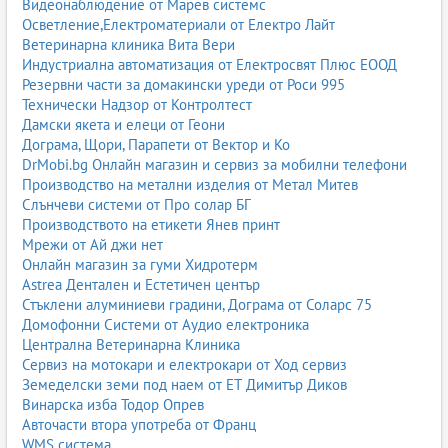
Видеонаблюдение от Марев системс
Осветление,Електроматериали от Електро Лайт
Ветеринарна клиника Вита Вери
Индустриална автоматизация от Електросвят Плюс ЕООД
Резервни части за домакински уреди от Роси 995
Технически Надзор от Контролтест
Дамски якета и елеци от Геони
Дограма, Щори, Парапети от Вектор и Ко
DrMobi.bg Онлайн магазин и сервиз за мобилни телефони
Производство на метални изделия от Метал Митев
Слънчеви системи от Про солар БГ
Производството на етикети Янев принт
Мрежи от Ай джи нет
Онлайн магазин за гуми Хидротерм
Astrea Дентален и Естетичен център
Стъклени алуминиеви градини, Дограма от Соларс 75
Домофонни Системи от Аудио електроника
Централна Ветеринарна Клиника
Сервиз на мотокари и електрокари от Ход сервиз
Земеделски земи под наем от ЕТ Димитър Диков
Винарска изба Тодор Опрев
Авточасти втора употреба от Франц
WMS система