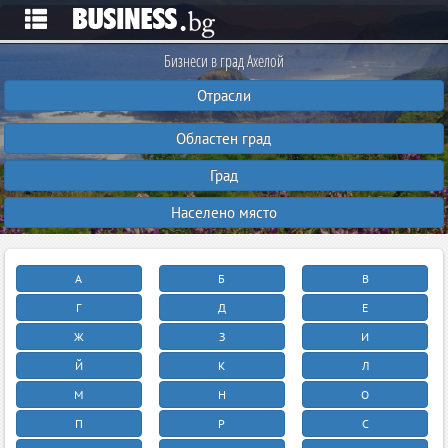
Бизнеси в град Ахелой
Отрасли
Областен град
Град
Населено място
А
Б
В
Г
Д
Е
Ж
З
И
Й
К
Л
М
Н
О
П
Р
С