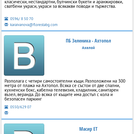
класически, нестандартни, булчински букети и аранжировки,
сватбени украси, украси за всякакви поводи и тържества.
0596/ 8 50 70
karaivanova@florestabg.com
ПБ Зеленика - Ахтопол
Ахелой
Разполага с четири самостоятелни къщи. Разположени на 300
метра от плажа на Ахтопол. Всяка се състои от две спални,
кухненски бокс, кабелна телевизия, хладилник, санитарен
възел, веранда. До всяка от къщите има достъп с кола и
безопасен паркинг
0550/629 07
Масир ЕТ