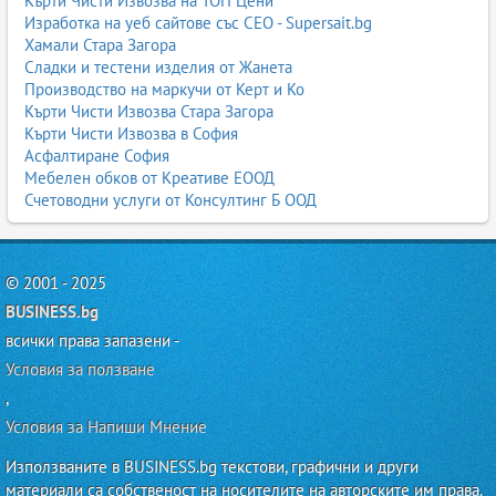
Кърти Чисти Извозва на ТОП Цени
Изработка на уеб сайтове със СЕО - Supersait.bg
Хамали Стара Загора
Сладки и тестени изделия от Жанета
Производство на маркучи от Керт и Ко
Кърти Чисти Извозва Стара Загора
Кърти Чисти Извозва в София
Асфалтиране София
Мебелен обков от Креативе ЕООД
Счетоводни услуги от Консултинг Б ООД
© 2001 - 2025
BUSINESS.bg
всички права запазени -
Условия за ползване
,
Условия за Напиши Мнение
Използваните в BUSINESS.bg текстови, графични и други
материали са собственост на носителите на авторските им права.