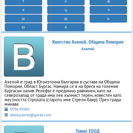
Т
У
Ф
Х
Ц
Ч
Ш
Щ
Ъ
Ю
Я
Кметство Ахелой, Община Поморие
Ахелой
Ахелой е град в Югоизточна България в състава на Община
Поморие, Област Бургас. Намира се в на брега на големия
Бургаски залив. Релефът е предимно равнинен, като на
северозапад от града има лек хълмист терен, известен като
местността Стролата (старото име Стрели баир). През града
минава
0596 85065
aheloy.kmet@gmail.com
Томис ЕООД