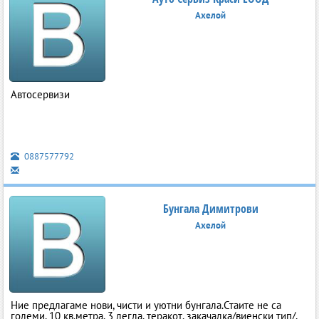
Ахелой
Автосервизи
0887577792
Бунгала Димитрови
Ахелой
Ние предлагаме нови, чисти и уютни бунгала.Стаите не са
големи, 10 кв.метра, 3 легла, теракот, закачалка/виенски тип/,