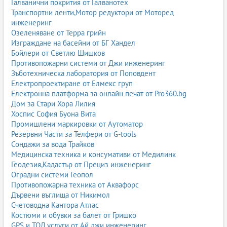
Галванични покрития от Галванотех
Транспортни ленти,Мотор редуктори от Моторед
инженеринг
Озеленяване от Терра грийн
Изграждане на басейни от БГ Хандел
Бойлери от Светлю Шишков
Противопожарни системи от Джи инженеринг
Зъботехническа лаборатория от Поповдент
Електропроектиране от Елмекс груп
Електронна платформа за онлайн печат от Pro360.bg
Дом за Стари Хора Лилия
Хоспис София Буона Вита
Промишлени маркировки от Аутоматор
Резервни Части за Телфери от G-tools
Сондажи за вода Трайков
Медицинска техника и консумативи от Медилинк
Геодезия,Кадастър от Прециз инженеринг
Оградни системи Геопол
Противопожарна техника от Аквафорс
Дървени въглища от Никимол
Счетоводна Кантора Атлас
Костюми и обувки за балет от Гришко
GPS и ТОЛ услуги от Ай джи инженеринг