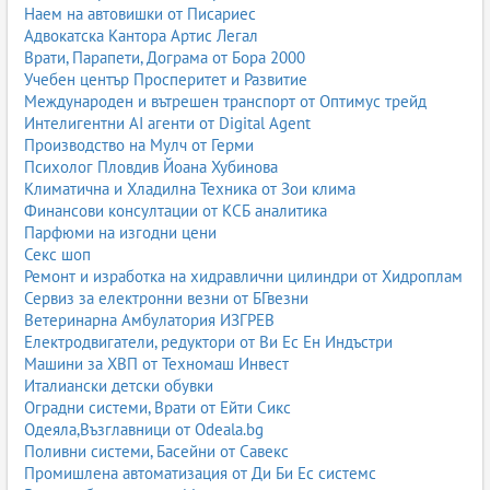
Наем на автовишки от Писариес
Адвокатска Кантора Артис Легал
Врати, Парапети, Дограма от Бора 2000
Учебен център Просперитет и Развитие
Международен и вътрешен транспорт от Оптимус трейд
Интелигентни AI агенти от Digital Agent
Производство на Мулч от Герми
Психолог Пловдив Йоана Хубинова
Климатична и Хладилна Техника от Зои клима
Финансови консултации от КСБ аналитика
Парфюми на изгодни цени
Секс шоп
Ремонт и изработка на хидравлични цилиндри от Хидроплам
Сервиз за електронни везни от БГвезни
Ветеринарна Амбулатория ИЗГРЕВ
Електродвигатели, редуктори от Ви Ес Ен Индъстри
Машини за ХВП от Техномаш Инвест
Италиански детски обувки
Оградни системи, Врати от Ейти Сикс
Одеяла,Възглавници от Odeala.bg
Поливни системи, Басейни от Савекс
Промишлена автоматизация от Ди Би Ес системс