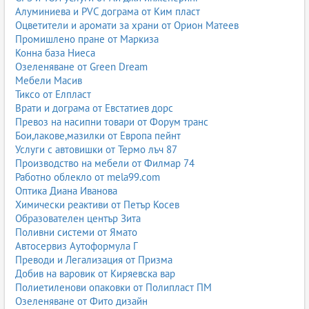
Алуминиева и PVC дограма от Ким пласт
Оцветители и аромати за храни от Орион Матеев
Промишлено пране от Маркиза
Конна база Ниеса
Озеленяване от Green Dream
Мебели Масив
Тиксо от Елпласт
Врати и дограма от Евстатиев дорс
Превоз на насипни товари от Форум транс
Бои,лакове,мазилки от Европа пейнт
Услуги с автовишки от Термо лъч 87
Производство на мебели от Филмар 74
Работно облекло от mela99.com
Оптика Диана Иванова
Химически реактиви от Петър Косев
Образователен център Зита
Поливни системи от Ямато
Автосервиз Аутоформула Г
Преводи и Легализация от Призма
Добив на варовик от Киряевска вар
Полиетиленови опаковки от Полипласт ПМ
Озеленяване от Фито дизайн