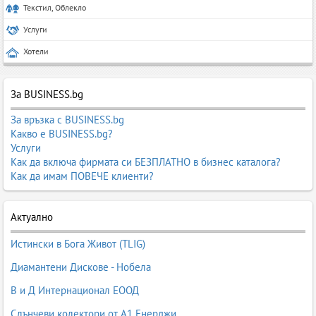
Текстил, Облекло
Услуги
Хотели
За BUSINESS.bg
За връзка с BUSINESS.bg
Какво е BUSINESS.bg?
Услуги
Как да включа фирмата си БЕЗПЛАТНО в бизнес каталога?
Как да имам ПОВЕЧЕ клиенти?
Актуално
Истински в Бога Живот (TLIG)
Диамантени Дискове - Нобела
В и Д Интернационал ЕООД
Слънчеви колектори от А1 Енерджи