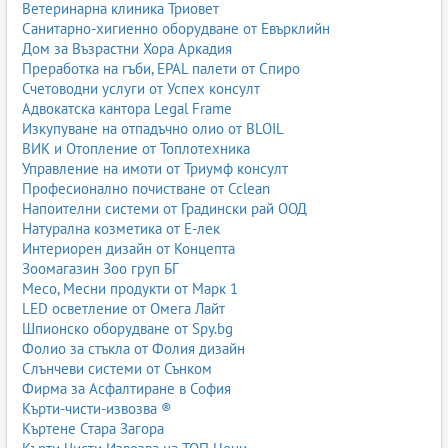
Ветеринарна клиника Триовет
Санитарно-хигиенно оборудване от Евърклийн
Дом за Възрастни Хора Аркадия
Преработка на гъби, EPAL палети от Спиро
Счетоводни услуги от Успех консулт
Адвокатска кантора Legal Frame
Изкупуване на отпадъчно олио от BLOIL
ВИК и Отопление от Топлотехника
Управление на имоти от Триумф консулт
Професионално почистване от Cclean
Напоителни системи от Градински рай ООД
Натурална козметика от Е-лек
Интериорен дизайн от Концепта
Зоомагазин Зоо груп БГ
Месо, Месни продукти от Марк 1
LED осветление от Омега Лайт
Шпионско оборудване от Spy.bg
Фолио за стъкла от Фолия дизайн
Слънчеви системи от Сънком
Фирма за Асфалтиране в София
Кърти-чисти-извозва ®
Къртене Стара Загора