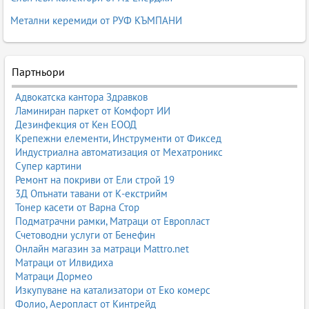
Метални керемиди от РУФ КЪМПАНИ
Партньори
Адвокатска кантора Здравков
Ламиниран паркет от Комфорт ИИ
Дезинфекция от Кен ЕООД
Крепежни елементи, Инструменти от Фиксед
Индустриална автоматизация от Мехатроникс
Супер картини
Ремонт на покриви от Ели строй 19
3Д Опънати тавани от К-екстрийм
Тонер касети от Варна Стор
Подматрачни рамки, Матраци от Европласт
Счетоводни услуги от Бенефин
Онлайн магазин за матраци Mattro.net
Матраци от Илвидиха
Матраци Дормео
Изкупуване на катализатори от Еко комерс
Фолио, Аеропласт от Кинтрейд