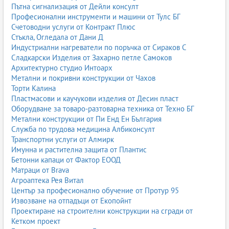
Пътна сигнализация от Дейли консулт
Професионални инструменти и машини от Тулс БГ
Счетоводни услуги от Контракт Плюс
Стъкла, Огледала от Дани Д
Индустриални нагреватели по поръчка от Сираков С
Сладкарски Изделия от Захарно петле Самоков
Архитектурно студио Интоарх
Метални и покривни конструкции от Чахов
Торти Калина
Пластмасови и каучукови изделия от Десин пласт
Оборудване за товаро-разтоварна техника от Техно БГ
Метални конструкции от Пи Енд Ен България
Служба по трудова медицина Албиконсулт
Транспортни услуги от Алмирк
Имунна и растителна защита от Плантис
Бетонни капаци от Фактор ЕООД
Матраци от Brava
Агроаптека Рея Витал
Център за професионално обучение от Протур 95
Извозване на отпадъци от Екопойнт
Проектиране на строителни конструкции на сгради от
Кетком проект