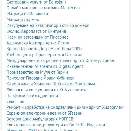
Счетоводни услуги от Бенефин
Онлайн магазин за матраци Mattro.net
Матраци от Илвидиха
Матраци Дормео
Изкупуване на катализатори от Еко комерс
Фолио, Аеропласт от Кинтрейд
Наем на автовишки от Писариес
Адвокатска Кантора Артис Легал
Врати, Парапети, Дограма от Бора 2000
Учебен център Просперитет и Развитие
Международен и вътрешен транспорт от Оптимус трейд
Интелигентни AI агенти от Digital Agent
Производство на Мулч от Герми
Психолог Пловдив Йоана Хубинова
Климатична и Хладилна Техника от Зои клима
Финансови консултации от КСБ аналитика
Парфюми на изгодни цени
Секс шоп
Ремонт и изработка на хидравлични цилиндри от Хидроплам
Сервиз за електронни везни от БГвезни
Ветеринарна Амбулатория ИЗГРЕВ
Електродвигатели, редуктори от Ви Ес Ен Индъстри
Машини за ХВП от Техномаш Инвест