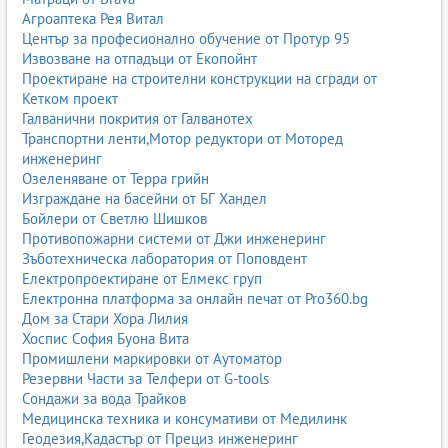
Агроаптека Рея Витал
Център за професионално обучение от Протур 95
Извозване на отпадъци от Екопойнт
Проектиране на строителни конструкции на сгради от
Кетком проект
Галванични покрития от Галванотех
Транспортни ленти,Мотор редуктори от Моторед
инженеринг
Озеленяване от Терра грийн
Изграждане на басейни от БГ Хандел
Бойлери от Светлю Шишков
Противопожарни системи от Джи инженеринг
Зъботехническа лаборатория от Поповдент
Електропроектиране от Елмекс груп
Електронна платформа за онлайн печат от Pro360.bg
Дом за Стари Хора Лилия
Хоспис София Буона Вита
Промишлени маркировки от Аутоматор
Резервни Части за Телфери от G-tools
Сондажи за вода Трайков
Медицинска техника и консумативи от Медилинк
Геодезия,Кадастър от Прециз инженеринг