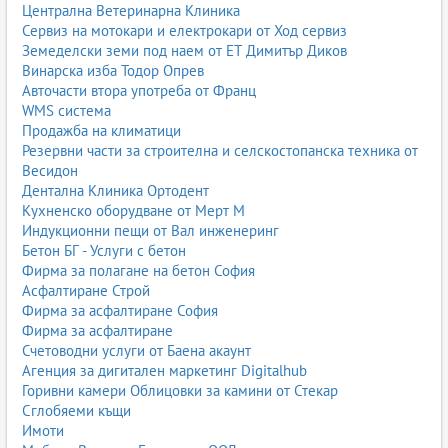
Централна Ветеринарна Клиника
Сервиз на мотокари и електрокари от Ход сервиз
Земеделски земи под наем от ЕТ Димитър Диков
Винарска изба Тодор Опрев
Авточасти втора употреба от Франц
WMS система
Продажба на климатици
Резервни части за строителна и селскостопанска техника от
Весидон
Дентална Клиника Ортодент
Кухненско оборудване от Мерт М
Индукционни пещи от Вал инженеринг
Бетон БГ - Услуги с бетон
Фирма за полагане на бетон София
Асфалтиране Строй
Фирма за асфалтиране София
Фирма за асфалтиране
Счетоводни услуги от Баена акаунт
Агенция за дигитален маркетинг Digitalhub
Горивни камери Облицовки за камини от Стекар
Сглобяеми къщи
Имоти