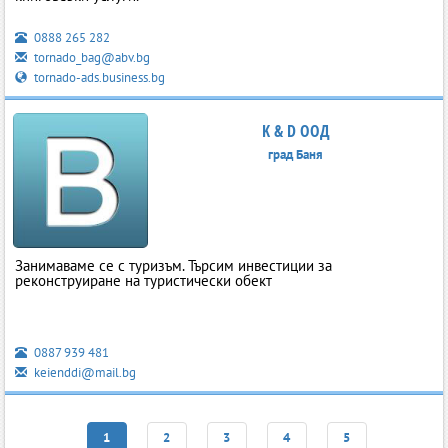
0888 265 282
tornado_bag@abv.bg
tornado-ads.business.bg
K & D ООД
град Баня
Занимаваме се с туризъм. Търсим инвестиции за
реконструиране на туристически обект
0887 939 481
keienddi@mail.bg
1
2
3
4
5