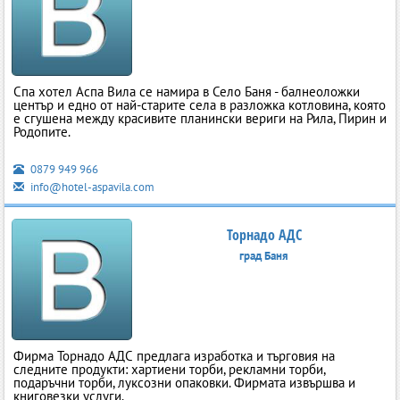
Спа хотел Аспа Вила се намира в Село Баня - балнеоложки
център и едно от най-старите села в разложка котловина, която
е сгушена между красивите планински вериги на Рила, Пирин и
Родопите.
0879 949 966
info@hotel-aspavila.com
Торнадо АДС
град Баня
Фирма Торнадо АДС предлага изработка и търговия на
следните продукти: хартиени торби, рекламни торби,
подаръчни торби, луксозни опаковки. Фирмата извършва и
книговезки услуги.