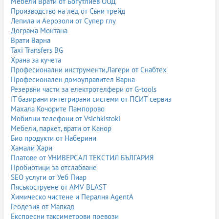
Мебели Врати от Богутлиев ООД
Производство на лед от Съни трейд
Лепила и Аерозоли от Супер глу
Дограма Монтана
Врати Варна
Taxi Transfers BG
Храна за кучета
Професионални инструменти,Лагери от Снабтех
Професионален домоуправител Варна
Резервни части за електротелфери от G-tools
IT базирани интегрирани системи от ПСИТ сервиз
Махала Кочорите Пампорово
Мобилни телефони от Vsichkistoki
Мебели, паркет, врати от Канор
Био продукти от Наберини
Хамали Хари
Платове от УНИВЕРСАЛ ТЕКСТИЛ БЪЛГАРИЯ
Пробиотици за отслабване
SEO услуги от Уеб Пиар
Пясъкоструене от AMV BLAST
Химическо чистене и Пералня AgentA
Геодезия от Мапкад
Експресни таксиметрови превози