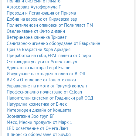
Поливни системи от Ямато
Автосервиз Аутоформула Г
Преводи и Легализация от Призма
Добив на варовик от Киряевска вар
Полиетиленови опаковки от Полипласт ПМ
Озеленяване от Фито дизайн
Ветеринарна клиника Триовет
Санитарно-хигиенно оборудване от Евърклийн
Дом за Възрастни Хора Аркадия
Преработка на гъби, EPAL палети от Спиро
Счетоводни услуги от Успех консулт
Адвокатска кантора Legal Frame
Изкупуване на отпадъчно олио от BLOIL
ВИК и Отопление от Топлотехника
Управление на имоти от Триумф консулт
Професионално почистване от Cclean
Напоителни системи от Градински рай ООД
Натурална козметика от Е-лек
Интериорен дизайн от Концепта
Зоомагазин Зоо груп БГ
Месо, Месни продукти от Марк 1
LED осветление от Омега Лайт
Шпионско оборудване от Spy.bg