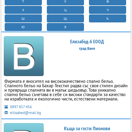
Т
У
Ф
Х
Ц
Ч
Ш
Щ
Ъ
Ю
Я
Елизабед-6 ЕООД
град Баня
Фирмата е вносител на висококачествено спално бельо.
Спалното бельо на Бахар Текстил радва със своя стилен дизайн
и превръща спалнята ви в малък шедьовър. Това уникално
спално бельо съчетава в себе си високи стандарти за качество
на изработката и екологично чисти, естествени материали.
0897 857 456
ellisabed@mail.bg
Къща за гости Пионови