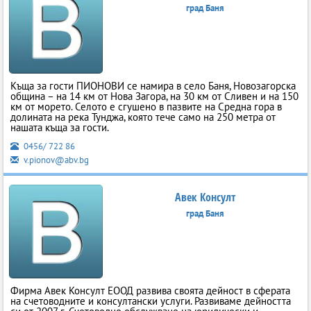
град Баня
Къща за гости ПИОНОВИ се намира в село Баня, Новозагорска
община – на 14 км от Нова Загора, на 30 км от Сливен и на 150
км от морето. Селото е сгушено в пазвите на Средна гора в
долината на река Тунджа, която тече само на 250 метра от
нашата къща за гости.
0456/ 722 86
v.pionov@abv.bg
Авек Консулт
град Баня
Фирма Авек Консулт ЕООД развива своята дейност в сферата
на счетоводните и консултански услуги. Развиваме дейността