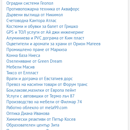
Оградни системи Геопол
Противопожарна техника от Аквафорс
Дървени въглища от Никимол
Счетоводна Кантора Атлас
Костюми и обувки за балет от Гришко
GPS и ТОЛ услуги от Ай джи инженеринг
Алуминиева и PVC дограма от Ким пласт
Оцветители и аромати за храни от Орион Матеев
Промишлено пране от Маркиза
Конна база Ниеса
Озеленяване от Green Dream
Мебели Масив
Тиксо от Елпласт
Врати и дограма от Евстатиев дорс
Превоз на насипни товари от Форум транс
Бои,лакове,мазилки от Европа пейнт
Услуги с автовишки от Термо лъч 87
Производство на мебели от Филмар 74
Работно облекло от mela99.com
Оптика Диана Иванова
Химически реактиви от Петър Косев
Образователен център Зита