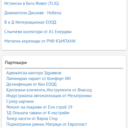
Истински в Бога Живот (TLIG)
Диамантени Дискове - Нобела
В и Д Интернационал ЕООД
Слънчеви колектори от А1 Енерджи
Метални керемиди от РУФ КЪМПАНИ
Партньори
Адвокатска кантора Здравков
Ламиниран паркет от Комфорт ИИ
Дезинфекция от Кен ЕООД
Крепежни елементи, Инструменти от Фиксед
Индустриална автоматизация от Мехатроникс
Супер картини
Ремонт на покриви от Ели строй 19
3Д Опънати тавани от К-екстрийм
Тонер касети от Варна Стор
Подматрачни рамки, Матраци от Европласт