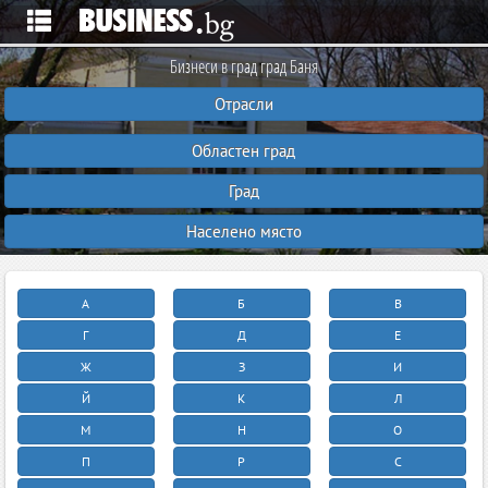
Бизнеси в град град Баня
Отрасли
Областен град
Град
Населено място
А
Б
В
Г
Д
Е
Ж
З
И
Й
К
Л
М
Н
О
П
Р
С