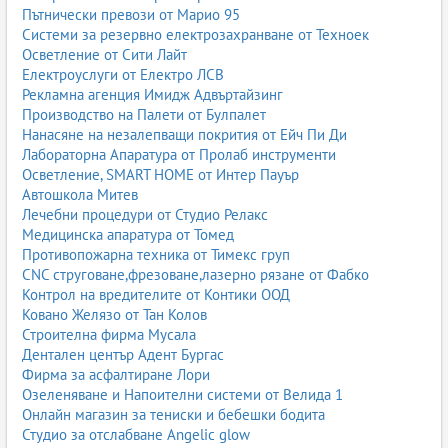
Пътнически превози от Марио 95
Системи за резервно електрозахранване от Техноек
Осветление от Сити Лайт
Електроуслуги от Електро ЛСВ
Рекламна агенция Имидж Адвъртайзинг
Производство на Палети от Булпалет
Нанасяне на незалепващи покрития от Ейч Пи Ди
Лабораторна Апаратура от Пролаб инструменти
Осветление, SMART HOME от Интер Пауър
Автошкола Митев
Лечебни процедури от Студио Релакс
Медицинска апаратура от Томед
Противопожарна техника от Тимекс груп
CNC струговане,фрезоване,лазерно рязане от Фабко
Контрол на вредителите от Контики ООД
Ковано Желязо от Тан Колов
Строителна фирма Мусала
Дентален център Адент Бургас
Фирма за асфалтиране Лори
Озеленяване и Напоителни системи от Велида 1
Онлайн магазин за тениски и бебешки бодита
Студио за отслабване Angelic glow