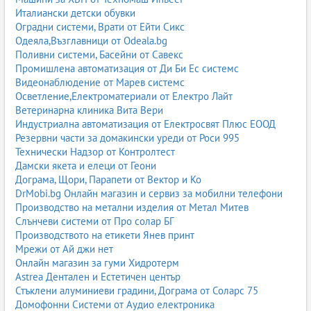
Италиански детски обувки
Оградни системи, Врати от Ейти Сикс
Одеяла,Възглавници от Odeala.bg
Поливни системи, Басейни от Савекс
Промишлена автоматизация от Ди Би Ес системс
Видеонаблюдение от Марев системс
Осветление,Електроматериали от Електро Лайт
Ветеринарна клиника Вита Вери
Индустриална автоматизация от Електросвят Плюс ЕООД
Резервни части за домакински уреди от Роси 995
Технически Надзор от Контролтест
Дамски якета и елеци от Геони
Дограма, Щори, Парапети от Вектор и Ко
DrMobi.bg Онлайн магазин и сервиз за мобилни телефони
Производство на метални изделия от Метал Митев
Слънчеви системи от Про солар БГ
Производството на етикети Янев принт
Мрежи от Ай джи нет
Онлайн магазин за гуми Хидротерм
Astrea Дентален и Естетичен център
Стъклени алуминиеви градини, Дограма от Соларс 75
Домофонни Системи от Аудио електроника