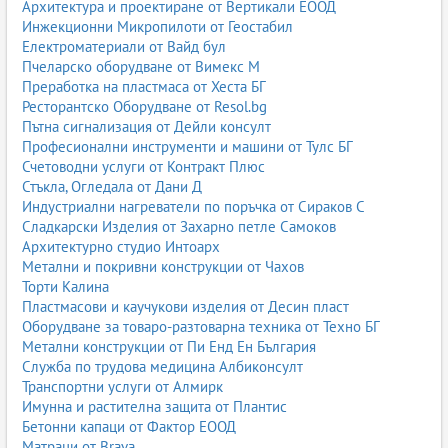
Архитектура и проектиране от Вертикали ЕООД
Инжекционни Микропилоти от Геостабил
Електроматериали от Вайд бул
Пчеларско оборудване от Вимекс М
Преработка на пластмаса от Хеста БГ
Ресторантско Оборудване от Resol.bg
Пътна сигнализация от Дейли консулт
Професионални инструменти и машини от Тулс БГ
Счетоводни услуги от Контракт Плюс
Стъкла, Огледала от Дани Д
Индустриални нагреватели по поръчка от Сираков С
Сладкарски Изделия от Захарно петле Самоков
Архитектурно студио Интоарх
Метални и покривни конструкции от Чахов
Торти Калина
Пластмасови и каучукови изделия от Десин пласт
Оборудване за товаро-разтоварна техника от Техно БГ
Метални конструкции от Пи Енд Ен България
Служба по трудова медицина Албиконсулт
Транспортни услуги от Алмирк
Имунна и растителна защита от Плантис
Бетонни капаци от Фактор ЕООД
Матраци от Brava