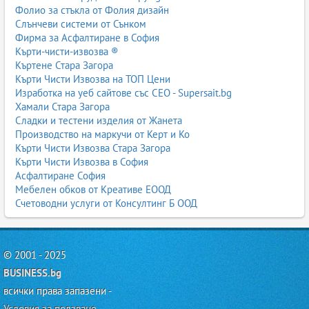
Фолио за стъкла от Фолия дизайн
Слънчеви системи от Сънком
Фирма за Асфалтиране в София
Кърти-чисти-извозва ®
Къртене Стара Загора
Кърти Чисти Извозва на ТОП Цени
Изработка на уеб сайтове със СЕО - Supersait.bg
Хамали Стара Загора
Сладки и тестени изделия от Жанета
Производство на маркучи от Керт и Ко
Кърти Чисти Извозва Стара Загора
Кърти Чисти Извозва в София
Асфалтиране София
Мебелен обков от Креативе ЕООД
Счетоводни услуги от Консултинг Б ООД
© 2001 - 2025
BUSINESS.bg
всички права запазени -
Условия за ползване