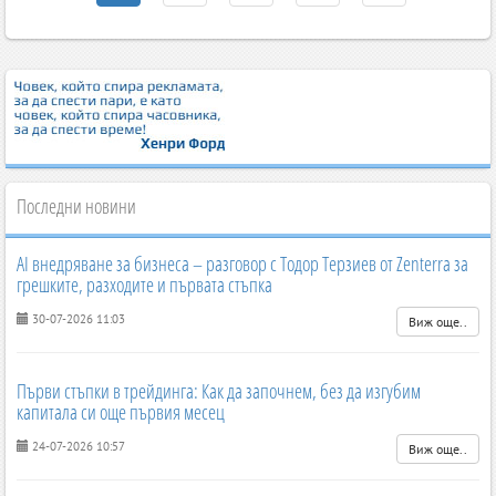
Последни новини
AI внедряване за бизнеса – разговор с Тодор Терзиев от Zenterra за
грешките, разходите и първата стъпка
30-07-2026 11:03
Виж още..
Първи стъпки в трейдинга: Как да започнем, без да изгубим
капитала си още първия месец
24-07-2026 10:57
Виж още..