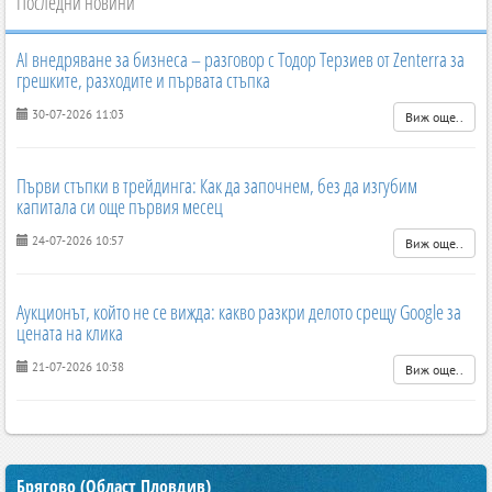
Последни новини
AI внедряване за бизнеса – разговор с Тодор Терзиев от Zenterra за
грешките, разходите и първата стъпка
30-07-2026 11:03
Виж още..
Първи стъпки в трейдинга: Как да започнем, без да изгубим
капитала си още първия месец
24-07-2026 10:57
Виж още..
Аукционът, който не се вижда: какво разкри делото срещу Google за
цената на клика
21-07-2026 10:38
Виж още..
Брягово (Област Пловдив)