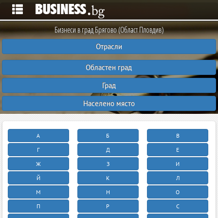
Бизнеси в град Брягово (Област Пловдив)
Отрасли
Областен град
Град
Населено място
А
Б
В
Г
Д
Е
Ж
З
И
Й
К
Л
М
Н
О
П
Р
С