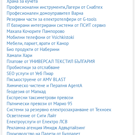
Храна за кучета
Професионални инструменти,Лагери от Снабтех
Професионален домоуправител Варна
Резервни части за електротелфери от G-tools
IT базирани интегрирани системи от ПСИТ сервиз
Махала Кочорите Пампорово
Мобилни телефони от Vsichkistoki
Мебели, паркет, врати от Канор
Био продукти от Наберини
Хамали Хари
Платове от УНИВЕРСАЛ ТЕКСТИЛ БЪЛГАРИЯ
Пробиотици за отслабване
SEO услуги от Уеб Пиар
Пясъкоструене от AMV BLAST
Химическо чистене и Пералня AgentA
Геодезия от Мапкад
Експресни таксиметрови превози
Пътнически превози от Марио 95
Системи за резервно електрозахранване от Техноек
Осветление от Сити Лайт
Електроуслуги от Електро ЛСВ
Рекламна агенция Имидж Адвъртайзинг
Производство на Палети от Булпалет