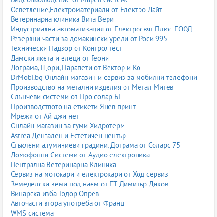
Осветление,Електроматериали от Електро Лайт
Ветеринарна клиника Вита Вери
Индустриална автоматизация от Електросвят Плюс ЕООД
Резервни части за домакински уреди от Роси 995
Технически Надзор от Контролтест
Дамски якета и елеци от Геони
Дограма, Щори, Парапети от Вектор и Ко
DrMobi.bg Онлайн магазин и сервиз за мобилни телефони
Производство на метални изделия от Метал Митев
Слънчеви системи от Про солар БГ
Производството на етикети Янев принт
Мрежи от Ай джи нет
Онлайн магазин за гуми Хидротерм
Astrea Дентален и Естетичен център
Стъклени алуминиеви градини, Дограма от Соларс 75
Домофонни Системи от Аудио електроника
Централна Ветеринарна Клиника
Сервиз на мотокари и електрокари от Ход сервиз
Земеделски земи под наем от ЕТ Димитър Диков
Винарска изба Тодор Опрев
Авточасти втора употреба от Франц
WMS система