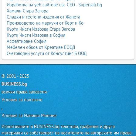
Изработка на уеб сайтове със СЕО - Supersait.bg
Хамали Стара Загора
Сладки и тестени изделия от Жанета
Производство на маркучи от Керт и Ко
Кърти Чисти Извозва Стара Загора
Кърти Чисти Извозва в София
Асфалтиране София
Мебелен обков от Креативе ЕООД
Счетоводни услуги от Консултинг Б ООД
© 2001 - 2025
BUSINESS.bg
всички права запазени -
Условия за ползване
,
Условия за Напиши Мнение
Използваните в BUSINESS.bg текстови, графични и други
материали са собственост на носителите на авторските им права.