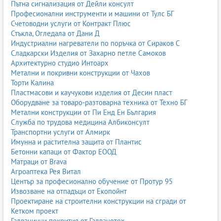
Пътна сигнализация от Дейли консулт
Професионални инструменти и машини от Тулс БГ
Счетоводни услуги от Контракт Плюс
Стъкла, Огледала от Дани Д
Индустриални нагреватели по поръчка от Сираков С
Сладкарски Изделия от Захарно петле Самоков
Архитектурно студио Интоарх
Метални и покривни конструкции от Чахов
Торти Калина
Пластмасови и каучукови изделия от Десин пласт
Оборудване за товаро-разтоварна техника от Техно БГ
Метални конструкции от Пи Енд Ен България
Служба по трудова медицина Албиконсулт
Транспортни услуги от Алмирк
Имунна и растителна защита от Плантис
Бетонни капаци от Фактор ЕООД
Матраци от Brava
Агроаптека Рея Витал
Център за професионално обучение от Протур 95
Извозване на отпадъци от Екопойнт
Проектиране на строителни конструкции на сгради от
Кетком проект
Галванични покрития от Галванотех