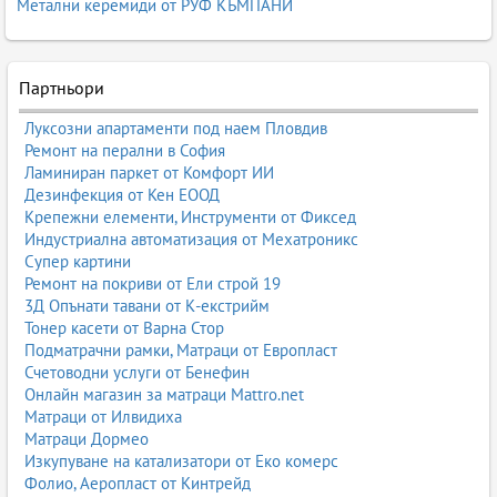
Метални керемиди от РУФ КЪМПАНИ
Партньори
Луксозни апартаменти под наем Пловдив
Ремонт на перални в София
Ламиниран паркет от Комфорт ИИ
Дезинфекция от Кен ЕООД
Крепежни елементи, Инструменти от Фиксед
Индустриална автоматизация от Мехатроникс
Супер картини
Ремонт на покриви от Ели строй 19
3Д Опънати тавани от К-екстрийм
Тонер касети от Варна Стор
Подматрачни рамки, Матраци от Европласт
Счетоводни услуги от Бенефин
Онлайн магазин за матраци Mattro.net
Матраци от Илвидиха
Матраци Дормео
Изкупуване на катализатори от Еко комерс
Фолио, Аеропласт от Кинтрейд