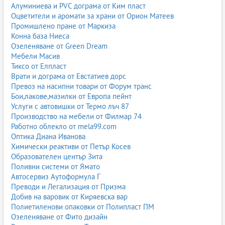
Алуминиева и PVC дограма от Ким пласт
Оцветители и аромати за храни от Орион Матеев
Промишлено пране от Маркиза
Конна база Ниеса
Озеленяване от Green Dream
Мебели Масив
Тиксо от Елпласт
Врати и дограма от Евстатиев дорс
Превоз на насипни товари от Форум транс
Бои,лакове,мазилки от Европа пейнт
Услуги с автовишки от Термо лъч 87
Производство на мебели от Филмар 74
Работно облекло от mela99.com
Оптика Диана Иванова
Химически реактиви от Петър Косев
Образователен център Зита
Поливни системи от Ямато
Автосервиз Аутоформула Г
Преводи и Легализация от Призма
Добив на варовик от Киряевска вар
Полиетиленови опаковки от Полипласт ПМ
Озеленяване от Фито дизайн