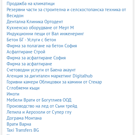
Продажба на климатици
Резервни части за строителна и селскостопанска техника от
Весидон
Дентална Клиника Ортодент
Кухненско оборудване от Мерт М
Индукционни пещи от Вал инженеринг
Бетон БГ - Услуги с бетон
Фирма за полагане на бетон София
Асфалтиране Строй
Фирма за асфалтиране София
Фирма за асфалтиране
Счетоводни услуги от Баена акаунт
Агенция за дигитален маркетинг Digitalhub
Горивни камери Облицовки за камини от Стекар
Сглобяеми къщи
Имоти
Мебели Врати от Богутлиев ООД
Производство на лед от Съни трейд
Лепила и Аерозоли от Супер глу
Дограма Монтана
Врати Варна
Taxi Transfers BG