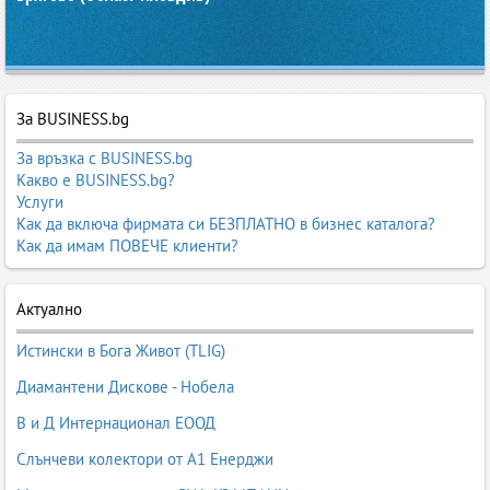
За BUSINESS.bg
За връзка с BUSINESS.bg
Какво е BUSINESS.bg?
Услуги
Как да включа фирмата си БЕЗПЛАТНО в бизнес каталога?
Как да имам ПОВЕЧЕ клиенти?
Актуално
Истински в Бога Живот (TLIG)
Диамантени Дискове - Нобела
В и Д Интернационал ЕООД
Слънчеви колектори от А1 Енерджи