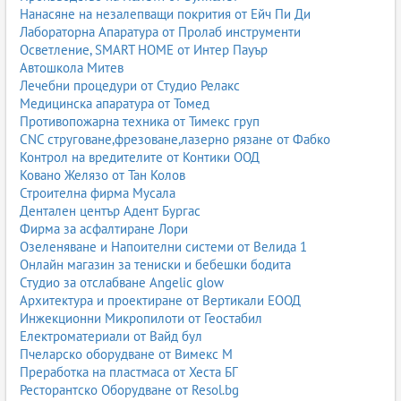
Нанасяне на незалепващи покрития от Ейч Пи Ди
Лабораторна Апаратура от Пролаб инструменти
Осветление, SMART HOME от Интер Пауър
Автошкола Митев
Лечебни процедури от Студио Релакс
Медицинска апаратура от Томед
Противопожарна техника от Тимекс груп
CNC струговане,фрезоване,лазерно рязане от Фабко
Контрол на вредителите от Контики ООД
Ковано Желязо от Тан Колов
Строителна фирма Мусала
Дентален център Адент Бургас
Фирма за асфалтиране Лори
Озеленяване и Напоителни системи от Велида 1
Онлайн магазин за тениски и бебешки бодита
Студио за отслабване Angelic glow
Архитектура и проектиране от Вертикали ЕООД
Инжекционни Микропилоти от Геостабил
Електроматериали от Вайд бул
Пчеларско оборудване от Вимекс М
Преработка на пластмаса от Хеста БГ
Ресторантско Оборудване от Resol.bg