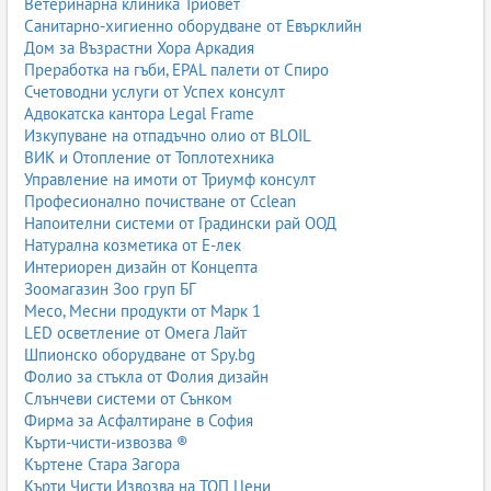
Ветеринарна клиника Триовет
Санитарно-хигиенно оборудване от Евърклийн
Дом за Възрастни Хора Аркадия
Преработка на гъби, EPAL палети от Спиро
Счетоводни услуги от Успех консулт
Адвокатска кантора Legal Frame
Изкупуване на отпадъчно олио от BLOIL
ВИК и Отопление от Топлотехника
Управление на имоти от Триумф консулт
Професионално почистване от Cclean
Напоителни системи от Градински рай ООД
Натурална козметика от Е-лек
Интериорен дизайн от Концепта
Зоомагазин Зоо груп БГ
Месо, Месни продукти от Марк 1
LED осветление от Омега Лайт
Шпионско оборудване от Spy.bg
Фолио за стъкла от Фолия дизайн
Слънчеви системи от Сънком
Фирма за Асфалтиране в София
Кърти-чисти-извозва ®
Къртене Стара Загора
Кърти Чисти Извозва на ТОП Цени