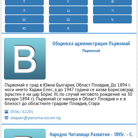
Т
У
Ф
Х
Ц
Ч
Ш
Щ
Ъ
Ю
Я
Общинска администрация Първомай
Първомай
Първомай е град в Южна България, Област Пловдив. До 1894 г.
носи името Хаджи Елес, а до 1947 година се казва Борисовград
(кръстен е на цар Борис III, по случай неговото рождение на 30
януари 1894 г). Първомай се намира в Област Пловдив и е в
близост до областните градове Пловдив, Стара
0336 / 62201
obaparv@parvomai.escom.bg
Народно Читалище Развитие - 1895г. - С.