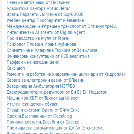
Наем на автовишки от Писариес
Адвокатска Кантора Артис Легал
Врати, Парапети, Дограма от Бора 2000
Учебен център Просперитет и Развитие
Международен и вътрешен транспорт от Оптимус трейд
Интелигентни AI агенти от Digital Agent
Производство на Мулч от Герми
Психолог Пловдив Йоана Хубинова
Климатична и Хладилна Техника от Зои клима
Финансови консултации от КСБ аналитика
Парфюми на изгодни цени
Секс шоп
Ремонт и изработка на хидравлични цилиндри от Хидроплам
Сервиз за електронни везни от БГвезни
Ветеринарна Амбулатория ИЗГРЕВ
Електродвигатели, редуктори от Ви Ес Ен Индъстри
Машини за ХВП от Техномаш Инвест
Италиански детски обувки
Оградни системи, Врати от Ейти Сикс
Одеяла,Възглавници от Odeala.bg
Поливни системи, Басейни от Савекс
Промишлена автоматизация от Ди Би Ес системс
Видеонаблюдение от Марев системс