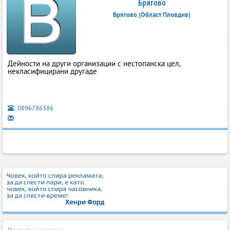
Брягово
Брягово (Област Пловдив)
Дейности на други организации с нестопанска цел,
некласифицирани другаде
0896786386