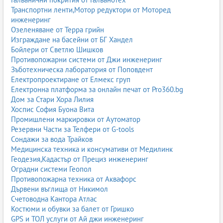
Транспортни ленти,Мотор редуктори от Моторед
инженеринг
Озеленяване от Терра грийн
Изграждане на басейни от БГ Хандел
Бойлери от Светлю Шишков
Противопожарни системи от Джи инженеринг
Зъботехническа лаборатория от Поповдент
Електропроектиране от Елмекс груп
Електронна платформа за онлайн печат от Pro360.bg
Дом за Стари Хора Лилия
Хоспис София Буона Вита
Промишлени маркировки от Аутоматор
Резервни Части за Телфери от G-tools
Сондажи за вода Трайков
Медицинска техника и консумативи от Медилинк
Геодезия,Кадастър от Прециз инженеринг
Оградни системи Геопол
Противопожарна техника от Аквафорс
Дървени въглища от Никимол
Счетоводна Кантора Атлас
Костюми и обувки за балет от Гришко
GPS и ТОЛ услуги от Ай джи инженеринг